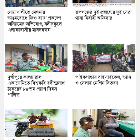
নোয়াখালীতে মেঘনার
রূপগঞ্জের দুই প্রজন্মের দুই সেরা
ভাঙনরোধে জিও ব্যাগ প্রকল্পে
থানা নির্বাহী অফিসার
অনিয়মের অভিযোগ, নদীরকূলে
এলাকাবাসীর মানববন্ধন
দুর্গাপুরে কালচারাল
পাইকগাছায় বাইসাইকেল, ভ্যান
একাডেমিতে বিশ্বকবি রবীন্দ্রনাথ
ও সেলাই মেশিন বিতরণ
ঠাকুরের ৮৫তম প্রয়াণ দিবস
পালিত