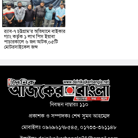
র‌্যাব-৭ চট্টগ্রাম’র অভিযানে বাইকার
গ্যাং কর্তৃক ১ লাখ পিস ইয়াবা
পাচারকালে ৬ জন আটক,০৫টি
মোটরসাইকেল জব্দ
নিবন্ধন নাম্বারঃ ১১০
প্রকাশক ও সম্পাদকঃ শেখ সুমন আহম্মেদ
মোবাইলঃ ০৯৬৯৬১৭৮৫৪৫, ০১৭৩৩-৩৬১১৪৮