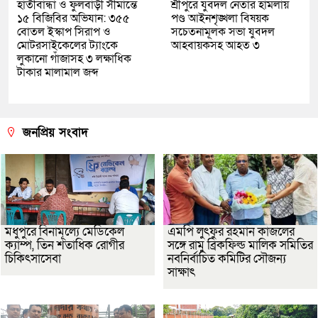
হাতীবান্ধা ও ফুলবাড়ী সীমান্তে
শ্রীপুরে যুবদল নেতার হামলায়
১৫ বিজিবির অভিযান: ৩৫৫
পণ্ড আইনশৃঙ্খলা বিষয়ক
বোতল ইস্কাপ সিরাপ ও
সচেতনামূলক সভা যুবদল
মোটরসাইকেলের ট্যাংকে
আহবায়কসহ আহত ৩
লুকানো গাঁজাসহ ৩ লক্ষাধিক
টাকার মালামাল জব্দ
জনপ্রিয় সংবাদ
মধুপুরে বিনামূল্যে মেডিকেল
এমপি লুৎফুর রহমান কাজলের
ক্যাম্প, তিন শতাধিক রোগীর
সঙ্গে রামু ব্রিকফিল্ড মালিক সমিতির
চিকিৎসাসেবা
নবনির্বাচিত কমিটির সৌজন্য
সাক্ষাৎ