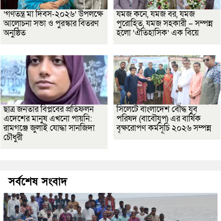
‘গণতন্ত্র মা দিবস-২০২৬’ উপলক্ষে
যমজ কনে, যমজ বর, যমজ
আলোচনা সভা ও পুরস্কার বিতরণ
পুরোহিত, যমজ সহকারী – সম্পন্ন
অনুষ্ঠিত
হলো ‘ঐতিহাসিক’ এক বিয়ে
ছাত্র জনতার বিপ্লবের প্রতিফলন
সিলেটে বাংলাদেশ বৌদ্ধ যুব
এদেশের মানুষ এখনো পায়নি:
পরিষদ (বাবৌযুপ) এর বার্ষিক
রামগঞ্জে জুলাই যোদ্ধা সানজিদা
বৃক্ষরোপণ কর্মসূচি ২০২৬ সম্পন্ন
চৌধুরী
সর্বশেষ সংবাদ