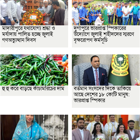
মাদারীপুরে যথাযোগ্য শ্রদ্ধা ও
দুর্গাপুরে ভারপ্রাপ্ত স্পিকারের
মর্যাদায় পালিত হচ্ছে জুলাই
উদ্যোগে জুলাই শহীদদের স্মরণে
গণঅভ্যুত্থান দিবস
বৃক্ষরোপণ কর্মসূচি
হু হু করে বাড়ছে কাঁচামরিচের দাম
বর্তমান সংসদের দিকে তাকিয়ে
আছে দেশের ১৮ কোটি মানুষ:
ভারপ্রাপ্ত স্পিকার