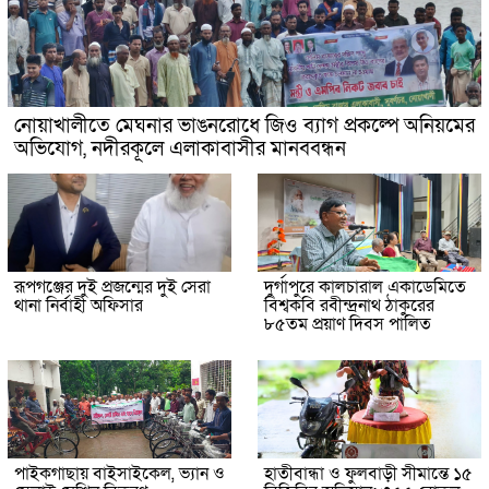
নোয়াখালীতে মেঘনার ভাঙনরোধে জিও ব্যাগ প্রকল্পে অনিয়মের
অভিযোগ, নদীরকূলে এলাকাবাসীর মানববন্ধন
রূপগঞ্জের দুই প্রজন্মের দুই সেরা
দুর্গাপুরে কালচারাল একাডেমিতে
থানা নির্বাহী অফিসার
বিশ্বকবি রবীন্দ্রনাথ ঠাকুরের
৮৫তম প্রয়াণ দিবস পালিত
পাইকগাছায় বাইসাইকেল, ভ্যান ও
হাতীবান্ধা ও ফুলবাড়ী সীমান্তে ১৫