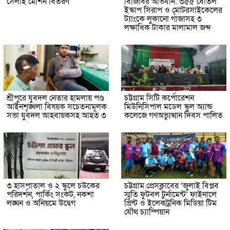
সেলাই মেশিন বিতরণ
বিজিবির অভিযান: ৩৫৫ বোতল
ইস্কাপ সিরাপ ও মোটরসাইকেলের
ট্যাংকে লুকানো গাঁজাসহ ৩
লক্ষাধিক টাকার মালামাল জব্দ
শ্রীপুরে যুবদল নেতার হামলায় পণ্ড
চট্টগ্রাম সিটি কর্পোরেশন
আইনশৃঙ্খলা বিষয়ক সচেতনামূলক
মিউনিসিপাল মডেল স্কুল অ্যান্ড
সভা যুবদল আহবায়কসহ আহত ৩
কলেজে গণঅভ্যুত্থান দিবস পালিত
৩ হাসপাতাল ও ২ স্কুলে চউকের
চট্টগ্রাম প্রেসক্লাবের ‘জুলাই বিপ্লব
পরিদর্শন, পার্কিং সংকট, নকশা
স্মৃতি ফুটবল টুর্নামেন্ট’ ফাইনালে
লঙ্ঘন ও অনিয়মে উদ্বেগ
প্রিন্ট ও ইলেকট্রনিক মিডিয়া টিম
যৌথ চ্যাম্পিয়ান