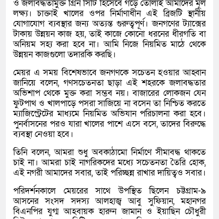
ও জলাবদ্ধতামুক্ত গ্রিন সিটি হিসেবে গড়ে তোলাই আমাদের মূল
লক্ষ্য। চাক্তাই খালের ওপর নির্মাণাধীন এই ব্রিজটি স্থানীয়
যোগাযোগ ব্যবস্থার জন্য অত্যন্ত গুরুত্বপূর্ণ। জনগণের ট্যাক্সের
টাকায় উন্নয়ন কাজ হয়, তাই কাজে কোনো ধরনের ধীরগতি বা
অনিয়ম সহ্য করা হবে না। আমি নিজে নিয়মিত মাঠে থেকে
উন্নয়ন কাজগুলো তদারকি করছি।
মেয়র এ সময় বিশেষভাবে জনগণকে সচেতন হওয়ার আহ্বান
জানিয়ে বলেন, গণসচেতনতা ছাড়া এই শহরকে জলাবদ্ধতার
অভিশাপ থেকে মুক্ত করা সম্ভব নয়। বাজারের লোকজন যেন
ফুটপাথ ও খালপাড়ে পসরা সাজিয়ে না বসেন তা নিশ্চিত করতে
ম্যাজিস্ট্রেটের মাধ্যমে নিয়মিত অভিযান পরিচালনা করা হবে।
পুনর্বাসনের পরও যারা খালের পাশে এসে বসে, তাদের বিরুদ্ধে
ব্যবস্থা নেওয়া হবে।
তিনি বলেন, আমরা শুধু অবকাঠামো নির্মাণে সীমাবদ্ধ থাকতে
চাই না। আমরা চাই নাগরিকদের মধ্যে সচেতনতা তৈরি হোক,
এই নগরী আমাদের সবার, তাই পরিচ্ছন্ন রাখার দায়িত্বও সবার।
পরিদর্শনকালে মেয়রের সাথে উপস্থিত ছিলেন চট্টগ্রাম-৯
আসনের সংসদ সদস্য আলহাজ্ব আবু সুফিয়ান, মহানগর
বিএনপির যুগ্ম আহবায়ক হারুন জামান ও ইয়াছিন চৌধুরী