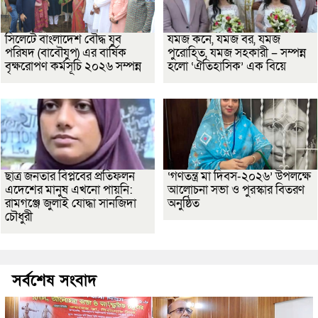
সিলেটে বাংলাদেশ বৌদ্ধ যুব
যমজ কনে, যমজ বর, যমজ
পরিষদ (বাবৌযুপ) এর বার্ষিক
পুরোহিত, যমজ সহকারী – সম্পন্ন
বৃক্ষরোপণ কর্মসূচি ২০২৬ সম্পন্ন
হলো ‘ঐতিহাসিক’ এক বিয়ে
ছাত্র জনতার বিপ্লবের প্রতিফলন
‘গণতন্ত্র মা দিবস-২০২৬’ উপলক্ষে
এদেশের মানুষ এখনো পায়নি:
আলোচনা সভা ও পুরস্কার বিতরণ
রামগঞ্জে জুলাই যোদ্ধা সানজিদা
অনুষ্ঠিত
চৌধুরী
সর্বশেষ সংবাদ