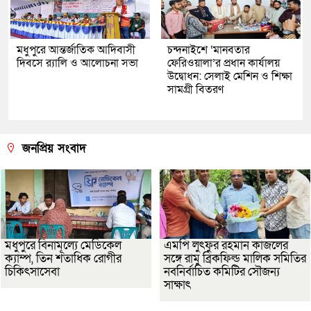
মধুপুরে আন্তর্জাতিক আদিবাসী
চন্দনাইশে ‘মানবতার
দিবসে র‍্যালি ও আলোচনা সভা
ফেরিওয়ালা’র প্রধান কার্যালয়
উদ্বোধন: সেলাই মেশিন ও শিক্ষা
সামগ্রী বিতরণ
জনপ্রিয় সংবাদ
মধুপুরে বিনামূল্যে মেডিকেল
এমপি লুৎফুর রহমান কাজলের
ক্যাম্প, তিন শতাধিক রোগীর
সঙ্গে রামু ব্রিকফিল্ড মালিক সমিতির
চিকিৎসাসেবা
নবনির্বাচিত কমিটির সৌজন্য
সাক্ষাৎ