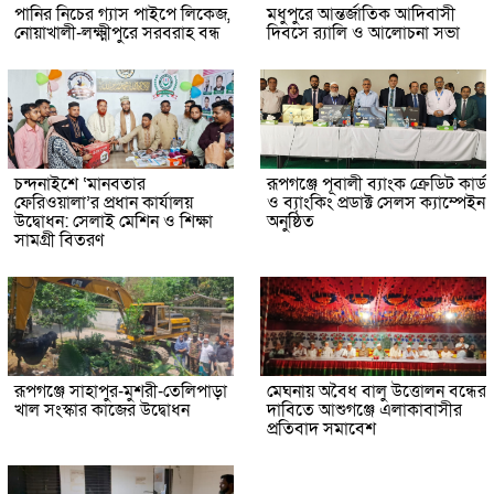
পানির নিচের গ্যাস পাইপে লিকেজ,
মধুপুরে আন্তর্জাতিক আদিবাসী
নোয়াখালী-লক্ষ্মীপুরে সরবরাহ বন্ধ
দিবসে র‍্যালি ও আলোচনা সভা
চন্দনাইশে ‘মানবতার
রূপগঞ্জে পূবালী ব্যাংক ক্রেডিট কার্ড
ফেরিওয়ালা’র প্রধান কার্যালয়
ও ব্যাংকিং প্রডাক্ট সেলস ক্যাম্পেইন
উদ্বোধন: সেলাই মেশিন ও শিক্ষা
অনুষ্ঠিত
সামগ্রী বিতরণ
রূপগঞ্জে সাহাপুর-মুশরী-তেলিপাড়া
মেঘনায় অবৈধ বালু উত্তোলন বন্ধের
খাল সংস্কার কাজের উদ্বোধন
দাবিতে আশুগঞ্জে এলাকাবাসীর
প্রতিবাদ সমাবেশ