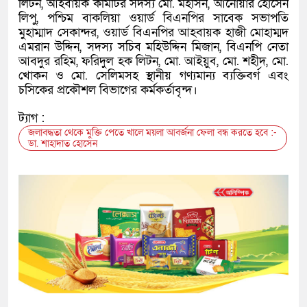
লিটন, আহবায়ক কমিটির সদস্য মো. মহসিন, আনোয়ার হোসেন
লিপু, পশ্চিম বাকলিয়া ওয়ার্ড বিএনপির সাবেক সভাপতি
মুহাম্মাদ সেকান্দর, ওয়ার্ড বিএনপির আহবায়ক হাজী মোহাম্মদ
এমরান উদ্দিন, সদস্য সচিব মহিউদ্দিন মিজান, বিএনপি নেতা
আবদুর রহিম, ফরিদুল হক লিটন, মো. আইয়ুব, মো. শহীদ, মো.
খোকন ও মো. সেলিমসহ স্থানীয় গণ্যমান্য ব্যক্তিবর্গ এবং
চসিকের প্রকৌশল বিভাগের কর্মকর্তাবৃন্দ।
ট্যাগ :
জলাবদ্ধতা থেকে মুক্তি পেতে খালে ময়লা আবর্জনা ফেলা বন্ধ করতে হবে :-
ডা. শাহাদাত হোসেন