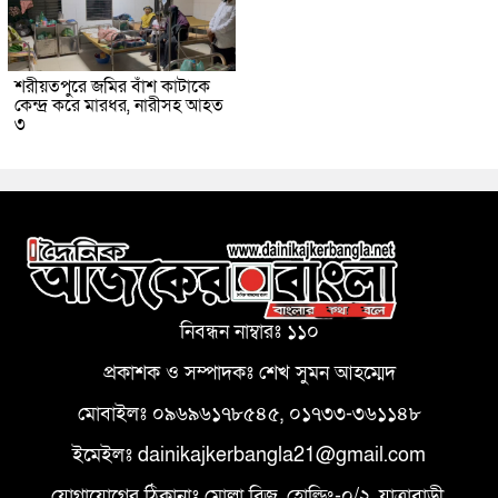
শরীয়তপুরে জমির বাঁশ কাটাকে
কেন্দ্র করে মারধর, নারীসহ আহত
৩
নিবন্ধন নাম্বারঃ ১১০
প্রকাশক ও সম্পাদকঃ শেখ সুমন আহম্মেদ
মোবাইলঃ ০৯৬৯৬১৭৮৫৪৫, ০১৭৩৩-৩৬১১৪৮
ইমেইলঃ dainikajkerbangla21@gmail.com
যোগাযোগের ঠিকানাঃ মোল্লা ব্রিজ, হোল্ডিং-০/২, যাত্রাবাড়ী,