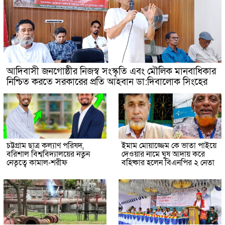
আদিবাসী জনগোষ্ঠীর নিজস্ব সংস্কৃতি এবং মৌলিক মানবাধিকার
নিশ্চিত করতে সরকারের প্রতি আহবান ডা:দিবালোক সিংহের
চট্টগ্রাম ছাত্র কল্যাণ পরিষদ,
ইমাম মোয়াজ্জেম কে ভাতা পাইয়ে
বরিশাল বিশ্ববিদ্যালয়ের নতুন
দেওয়ার নামে ঘুষ আদায় করে
নেতৃত্বে কামাল-শরীফ
বহিষ্কার হলেন বিএনপির ২ নেতা