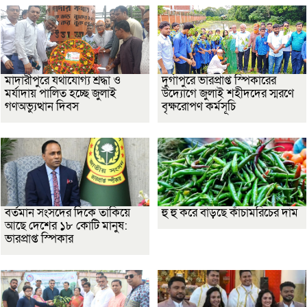
মাদারীপুরে যথাযোগ্য শ্রদ্ধা ও
দুর্গাপুরে ভারপ্রাপ্ত স্পিকারের
মর্যাদায় পালিত হচ্ছে জুলাই
উদ্যোগে জুলাই শহীদদের স্মরণে
গণঅভ্যুত্থান দিবস
বৃক্ষরোপণ কর্মসূচি
বর্তমান সংসদের দিকে তাকিয়ে
হু হু করে বাড়ছে কাঁচামরিচের দাম
আছে দেশের ১৮ কোটি মানুষ:
ভারপ্রাপ্ত স্পিকার