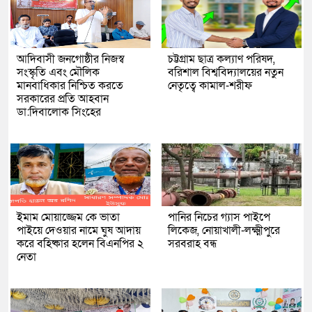
আদিবাসী জনগোষ্ঠীর নিজস্ব
চট্টগ্রাম ছাত্র কল্যাণ পরিষদ,
সংস্কৃতি এবং মৌলিক
বরিশাল বিশ্ববিদ্যালয়ের নতুন
মানবাধিকার নিশ্চিত করতে
নেতৃত্বে কামাল-শরীফ
সরকারের প্রতি আহবান
ডা:দিবালোক সিংহের
ইমাম মোয়াজ্জেম কে ভাতা
পানির নিচের গ্যাস পাইপে
পাইয়ে দেওয়ার নামে ঘুষ আদায়
লিকেজ, নোয়াখালী-লক্ষ্মীপুরে
করে বহিষ্কার হলেন বিএনপির ২
সরবরাহ বন্ধ
নেতা