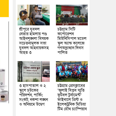
শ্রীপুরে যুবদল
চট্টগ্রাম সিটি
নেতার হামলায় পণ্ড
কর্পোরেশন
আইনশৃঙ্খলা বিষয়ক
মিউনিসিপাল মডেল
সচেতনামূলক সভা
স্কুল অ্যান্ড কলেজে
যুবদল আহবায়কসহ
গণঅভ্যুত্থান দিবস
আহত ৩
পালিত
৩ হাসপাতাল ও ২
চট্টগ্রাম প্রেসক্লাবের
স্কুলে চউকের
‘জুলাই বিপ্লব স্মৃতি
পরিদর্শন, পার্কিং
ফুটবল টুর্নামেন্ট’
সংকট, নকশা লঙ্ঘন
ফাইনালে প্রিন্ট ও
ও অনিয়মে উদ্বেগ
ইলেকট্রনিক মিডিয়া
টিম যৌথ চ্যাম্পিয়ান