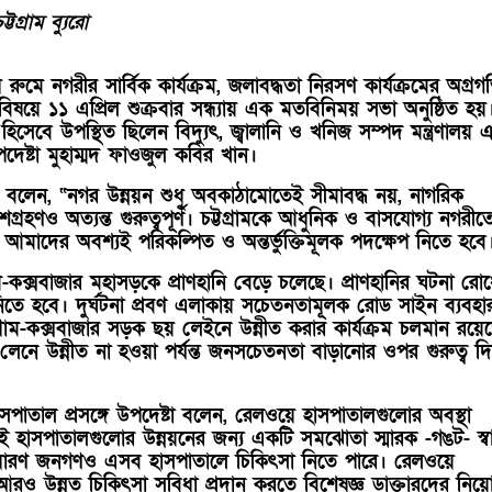
্টগ্রাম ব্যুরো
রুমে নগরীর সার্বিক কার্যক্রম, জলাবদ্ধতা নিরসণ কার্যক্রমের অগ্র
 বিষয়ে ১১ এপ্রিল শুক্রবার সন্ধ্যায় এক মতবিনিময় সভা অনুষ্ঠিত হয়
হিসেবে উপস্থিত ছিলেন বিদ্যুৎ, জ্বালানি ও খনিজ সম্পদ মন্ত্রণালয় 
পদেষ্টা মুহাম্মদ ফাওজুল কবির খান।
বলেন, “নগর উন্নয়ন শুধু অবকাঠামোতেই সীমাবদ্ধ নয়, নাগরিক
রহণও অত্যন্ত গুরুত্বপূর্ণ। চট্টগ্রামকে আধুনিক ও বাসযোগ্য নগরীত
 আমাদের অবশ্যই পরিকল্পিত ও অন্তর্ভুক্তিমূলক পদক্ষেপ নিতে হবে
রাম-কক্সবাজার মহাসড়কে প্রাণহানি বেড়ে চলেছে। প্রাণহানির ঘটনা রো
া নিতে হবে। দুর্ঘটনা প্রবণ এলাকায় সচেতনতামূলক রোড সাইন ব্যবহা
্রাম-কক্সবাজার সড়ক ছয় লেইনে উন্নীত করার কার্যক্রম চলমান রয়ে
লেনে উন্নীত না হওয়া পর্যন্ত জনসচেতনতা বাড়ানোর ওপর গুরুত্ব দ
হাসপাতাল প্রসঙ্গে উপদেষ্টা বলেন, রেলওয়ে হাসপাতালগুলোর অবস্থা
ই হাসপাতালগুলোর উন্নয়নের জন্য একটি সমঝোতা স্মারক -গঙট- স্বা
াধারণ জনগণও এসব হাসপাতালে চিকিৎসা নিতে পারে। রেলওয়ে
রও উন্নত চিকিৎসা সুবিধা প্রদান করতে বিশেষজ্ঞ ডাক্তারদের নিয়