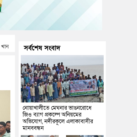
 খান
সর্বশেষ সংবাদ
নোয়াখালীতে মেঘনার ভাঙনরোধে
জিও ব্যাগ প্রকল্পে অনিয়মের
অভিযোগ, নদীরকূলে এলাকাবাসীর
মানববন্ধন