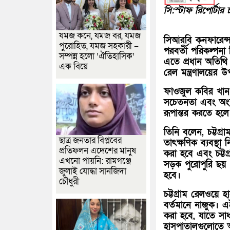
সি:স্টাফ রিপোর্টার চট
যমজ কনে, যমজ বর, যমজ
সিআরবি কনফারেন্স 
পুরোহিত, যমজ সহকারী –
পরবর্তী পরিকল্পনা
সম্পন্ন হলো ‘ঐতিহাসিক’
এতে প্রধান অতিথি 
এক বিয়ে
রেল মন্ত্রণালয়ের উ
ফাওজুল কবির খান 
সচেতনতা এবং অংশগ্
রূপান্তর করতে হলে
তিনি বলেন, চট্টগ্
ছাত্র জনতার বিপ্লবের
তাৎক্ষণিক ব্যবস্থ
প্রতিফলন এদেশের মানুষ
করা হবে এবং চট্টগ
এখনো পায়নি: রামগঞ্জে
সড়ক পুরোপুরি ছয় 
জুলাই যোদ্ধা সানজিদা
হবে।
চৌধুরী
চট্টগ্রাম রেলওয়ে 
বর্তমানে নাজুক। এ
করা হবে, যাতে স
হাসপাতালগুলোতে আ