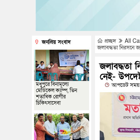
প্রচ্ছদ
All Ca
জনপ্রিয় সংবাদ
জলাবদ্ধতা নিরসনে জ
জলাবদ্ধতা 
নেই- উপদেষ্
মধুপুরে বিনামূল্যে
আপডেট সময় :
মেডিকেল ক্যাম্প, তিন
শতাধিক রোগীর
চিকিৎসাসেবা