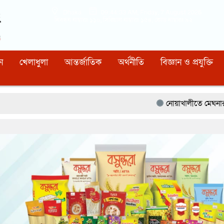
Dhaka
09:44:34 AM
, Friday, 7 August 2026
নিবন্ধন নাম্বারঃ ১১০, সিরিয়াল নাম্বারঃ ১৫৪, কোড নাম্বারঃ ৯২
ন
খেলাধুলা
আন্তর্জাতিক
অর্থনীতি
বিজ্ঞান ও প্রযুক্তি
নোয়াখালীতে মেঘনার ভাঙনরোধে জিও ব্যাগ