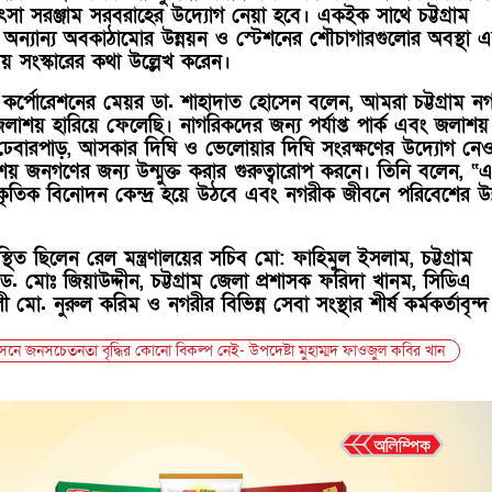
সা সরঞ্জাম সরবরাহের উদ্যোগ নেয়া হবে। একইক সাথে চট্টগ্রাম
অন্যান্য অবকাঠামোর উন্নয়ন ও স্টেশনের শৌচাগারগুলোর অবস্থা 
য় সংস্কারের কথা উল্লেখ করেন।
টি কর্পোরেশনের মেয়র ডা. শাহাদাত হোসেন বলেন, আমরা চট্টগ্রাম ন
াশয় হারিয়ে ফেলেছি। নাগরিকদের জন্য পর্যাপ্ত পার্ক এবং জলাশয়
ঢেবারপাড়, আসকার দিঘি ও ভেলোয়ার দিঘি সংরক্ষণের উদ্যোগ নেও
 জনগণের জন্য উন্মুক্ত করার গুরুত্বারোপ করনে। তিনি বলেন, “
রাকৃতিক বিনোদন কেন্দ্র হয়ে উঠবে এবং নগরীক জীবনে পরিবেশের উন
থিত ছিলেন রেল মন্ত্রণালয়ের সচিব মো: ফাহিমুল ইসলাম, চট্টগ্রাম
. মোঃ জিয়াউদ্দীন, চট্টগ্রাম জেলা প্রশাসক ফরিদা খানম, সিডিএ
ী মো. নুরুল করিম ও নগরীর বিভিন্ন সেবা সংস্থার শীর্ষ কর্মকর্তাবৃন্দ
রসনে জনসচেতনতা বৃদ্ধির কোনো বিকল্প নেই- উপদেষ্টা মুহাম্মদ ফাওজুল কবির খান