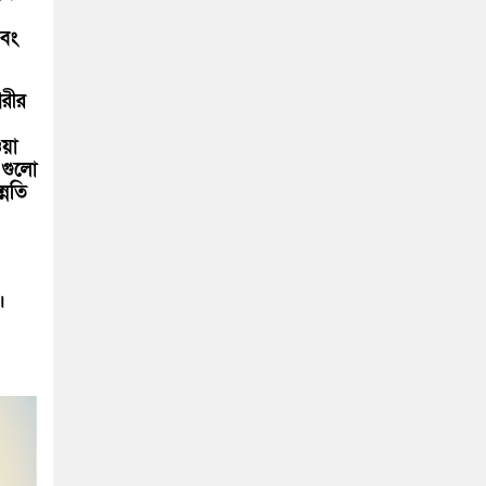
এবং
গরীর
য়া
এগুলো
্নতি
।