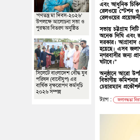
এবং আধুনিক চিকিৎ
রেলওয়ে স্টেশন ও 
‘গণতন্ত্র মা দিবস-২০২৬’
রেলওয়ের প্রয়োজনী
উপলক্ষে আলোচনা সভা ও
পুরস্কার বিতরণ অনুষ্ঠিত
সভায় চট্টগ্রাম সি
অনেক দিঘি এবং জল
দরকার। আগ্রাবাদ 
হয়েছে। এসব জলাশয়
নগরবাসীর জন্য প্
ঘটাবে।”
সিলেটে বাংলাদেশ বৌদ্ধ যুব
অনুষ্ঠানে আরো উপস্
পরিষদ (বাবৌযুপ) এর
বিভাগীয় কমিশনার ড
বার্ষিক বৃক্ষরোপণ কর্মসূচি
চেয়ারম্যান প্রকৌশল
২০২৬ সম্পন্ন
ট্যাগ :
জলাবদ্ধতা নি