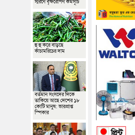
স্মরণে বৃক্ষরোপণ কর্মসূচি
হু হু করে বাড়ছে
কাঁচামরিচের দাম
বর্তমান সংসদের দিকে
তাকিয়ে আছে দেশের ১৮
কোটি মানুষ: ভারপ্রাপ্ত
স্পিকার