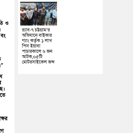
গতি ও
।
র‌্যাব-৭ চট্টগ্রাম’র
অভিযানে বাইকার
এবং
গ্যাং কর্তৃক ১ লাখ
পিস ইয়াবা
পাচারকালে ৬ জন
আটক,০৫টি
ে
মোটরসাইকেল জব্দ
।”
ধে
র
ছে।
িতে
ক্ষর
োগ