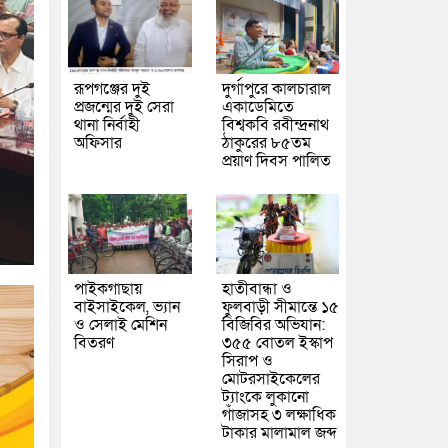
রূপগঞ্জের দুই
দুর্গাপুরে কালচারাল
প্রজন্মের দুই সেরা
একাডেমিতে
থানা নির্বাহী
বিশ্বকবি রবীন্দ্রনাথ
অফিসার
ঠাকুরের ৮৫তম
প্রয়াণ দিবস পালিত
পাইকগাছায়
হাতীবান্ধা ও
বাইসাইকেল, ভ্যান
ফুলবাড়ী সীমান্তে ১৫
ও সেলাই মেশিন
বিজিবির অভিযান:
বিতরণ
৩৫৫ বোতল ইস্কাপ
সিরাপ ও
মোটরসাইকেলের
ট্যাংকে লুকানো
গাঁজাসহ ৩ লক্ষাধিক
টাকার মালামাল জব্দ