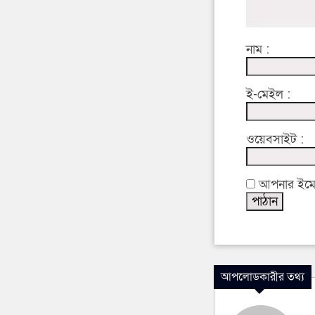
নাম :
ই-মেইল :
ওয়েবসাইট :
আপনার ইমেইল
আপলোডকারীর তথ্য