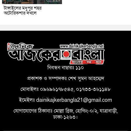
টাঙ্গাইলের মধুপুর শহর
অটোরিকশার দখলে
নিবন্ধন নাম্বারঃ ১১০
প্রকাশক ও সম্পাদকঃ শেখ সুমন আহম্মেদ
মোবাইলঃ ০৯৬৯৬১৭৮৫৪৫, ০১৭৩৩-৩৬১১৪৮
ইমেইলঃ dainikajkerbangla21@gmail.com
যোগাযোগের ঠিকানাঃ মোল্লা ব্রিজ, হোল্ডিং-০/২, যাত্রাবাড়ী,
ঢাকা-১২৬৩।