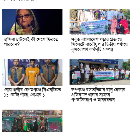
হাসিনা চাইলেই কী দেশে ফিরতে
সবুজ বাংলাদেশ গড়ার প্রত্যয়ে
পারবেন?
সিলেটে বাবৌযুপ’র দ্বিতীয় পর্যায়ে
বৃক্ষরোপণ কর্মসূচি সম্পন্ন
নোয়াখালীর বেগমগঞ্জে সিএনজিতে
রূপগঞ্জে বসতভিটায় বালু ফেলার
১১ কেজি গাঁজা, গ্রেপ্তার ১
প্রতিবাদে থানার সামনে
গণঅভিযোগ ও মানববন্ধন