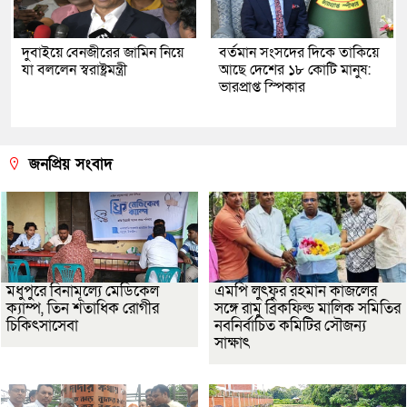
দুবাইয়ে বেনজীরের জামিন নিয়ে
বর্তমান সংসদের দিকে তাকিয়ে
যা বললেন স্বরাষ্ট্রমন্ত্রী
আছে দেশের ১৮ কোটি মানুষ:
ভারপ্রাপ্ত স্পিকার
জনপ্রিয় সংবাদ
মধুপুরে বিনামূল্যে মেডিকেল
এমপি লুৎফুর রহমান কাজলের
ক্যাম্প, তিন শতাধিক রোগীর
সঙ্গে রামু ব্রিকফিল্ড মালিক সমিতির
চিকিৎসাসেবা
নবনির্বাচিত কমিটির সৌজন্য
সাক্ষাৎ