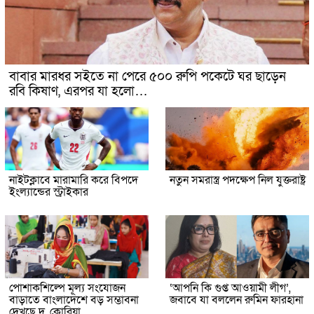
বাবার মারধর সইতে না পেরে ৫০০ রুপি পকেটে ঘর ছাড়েন
রবি কিষাণ, এরপর যা হলো…
নাইটক্লাবে মারামারি করে বিপদে
নতুন সমরাস্ত্র পদক্ষেপ নিল যুক্তরাষ্ট্র
ইংল্যান্ডের স্ট্রাইকার
পোশাকশিল্পে মূল্য সংযোজন
‘আপনি কি গুপ্ত আওয়ামী লীগ’,
বাড়াতে বাংলাদেশে বড় সম্ভাবনা
জবাবে যা বললেন রুমিন ফারহানা
দেখছে দ. কোরিয়া