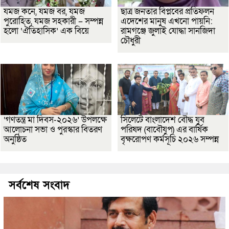
যমজ কনে, যমজ বর, যমজ
ছাত্র জনতার বিপ্লবের প্রতিফলন
পুরোহিত, যমজ সহকারী – সম্পন্ন
এদেশের মানুষ এখনো পায়নি:
হলো ‘ঐতিহাসিক’ এক বিয়ে
রামগঞ্জে জুলাই যোদ্ধা সানজিদা
চৌধুরী
‘গণতন্ত্র মা দিবস-২০২৬’ উপলক্ষে
সিলেটে বাংলাদেশ বৌদ্ধ যুব
আলোচনা সভা ও পুরস্কার বিতরণ
পরিষদ (বাবৌযুপ) এর বার্ষিক
অনুষ্ঠিত
বৃক্ষরোপণ কর্মসূচি ২০২৬ সম্পন্ন
সর্বশেষ সংবাদ