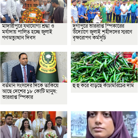
মাদারীপুরে যথাযোগ্য শ্রদ্ধা ও
দুর্গাপুরে ভারপ্রাপ্ত স্পিকারের
মর্যাদায় পালিত হচ্ছে জুলাই
উদ্যোগে জুলাই শহীদদের স্মরণে
গণঅভ্যুত্থান দিবস
বৃক্ষরোপণ কর্মসূচি
বর্তমান সংসদের দিকে তাকিয়ে
হু হু করে বাড়ছে কাঁচামরিচের দাম
আছে দেশের ১৮ কোটি মানুষ:
ভারপ্রাপ্ত স্পিকার