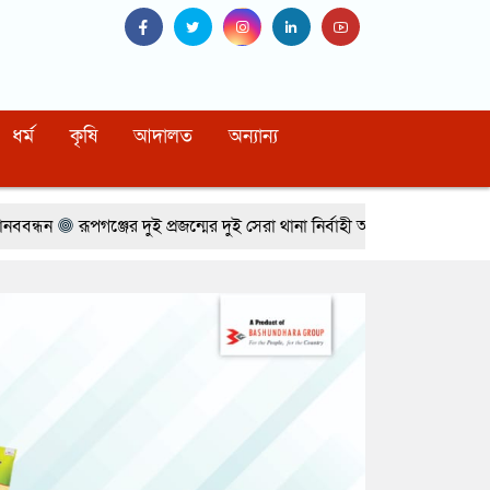
ধর্ম
কৃষি
আদালত
অন্যান্য
 দুই প্রজন্মের দুই সেরা থানা নির্বাহী অফিসার
দুর্গাপুরে কালচারাল একাডেমিত