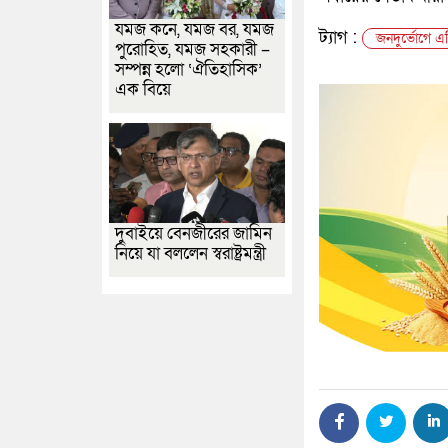
যমজ কনে, যমজ বর, যমজ
ট্যাগ :
জনদুর্ভোগে এ
পুরোহিত, যমজ সহকারী –
সম্পন্ন হলো ‘ঐতিহাসিক’
এক বিয়ে
দুবাইয়ে বেনজীরের জামিন
নিয়ে যা বললেন স্বরাষ্ট্রমন্ত্রী