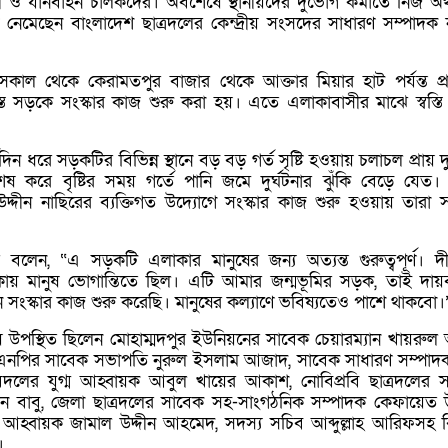
ও যানবাহন চালকদের। অবশেষে স্থানীয়দের দুর্ভোগ কমাতে নিজ অর্
নেমেছেন বাংলাদেশ ছাত্রদলের কেন্দ্রীয় সংসদের সাধারণ সম্পাদক 
 সকাল থেকে কেরামতপুর বাজার থেকে আক্তার মিয়ার হাট পর্যন্ত প্
রস্ত সড়কে সংস্কার কাজ শুরু করা হয়। এতে এলাকাবাসীর মাঝে স্বস্তি
্ঘদিন ধরে সড়কটির বিভিন্ন স্থানে বড় বড় গর্ত সৃষ্টি হওয়ায় চলাচল প্রায় দু
ষ করে বৃষ্টির সময় গর্তে পানি জমে দুর্ঘটনার ঝুঁকি বেড়ে যেত
 উদ্দীন নাছিরের ব্যক্তিগত উদ্যোগে সংস্কার কাজ শুরু হওয়ায় তারা স
র বলেন, “এ সড়কটি এলাকার মানুষের জন্য অত্যন্ত গুরুত্বপূর্ণ। দীর
য় মানুষ ভোগান্তিতে ছিল। এটি আমার জন্মভূমির সড়ক, তাই দায়ব
ে সংস্কার কাজ শুরু করেছি। মানুষের কল্যাণে ভবিষ্যতেও পাশে থাকবো।
য় উপস্থিত ছিলেন মোহাম্মদপুর ইউনিয়নের সাবেক চেয়ারম্যান খায়রু
এনপির সাবেক সভাপতি নুরুল ইসলাম আজাদ, সাবেক সাধারণ সম্পাদ
বদলের যুগ্ম আহ্বায়ক আবুল খায়ের আকাশ, নোবিপ্রবি ছাত্রদলের 
ন বাবু, জেলা ছাত্রদলের সাবেক সহ-সাংগঠনিক সম্পাদক কেফায়েত উল
আহ্বায়ক জামাল উদ্দীন আহমেদ, সদস্য সচিব আব্দুল্লাহ আরিফসহ বি
।