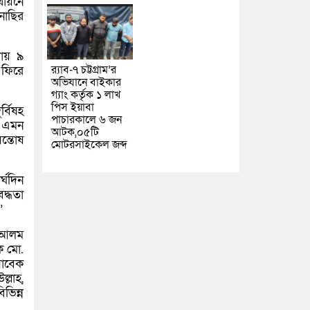
থায়নে
নাছির
রায় ৯
র‌্যাব-৭ চট্টগ্রাম’র
 ফিরে
অভিযানে বাইকার
গ্যাং কর্তৃক ১ লাখ
পিস ইয়াবা
র্বিষহ
পাচারকালে ৬ জন
। এমন
আটক,০৫টি
ন্তোষ
মোটরসাইকেল জব্দ
্ঘদিন
দ্ধতা
”
ল আলম
ক মো.
সাবেক
্লাহ,
ভিন্ন