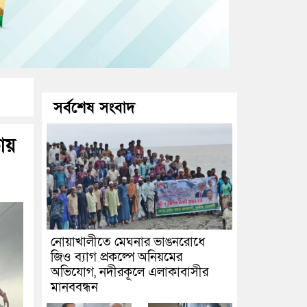
সর্বশেষ সংবাদ
ায়
নোয়াখালীতে মেঘনার ভাঙনরোধে
জিও ব্যাগ প্রকল্পে অনিয়মের
অভিযোগ, নদীরকূলে এলাকাবাসীর
মানববন্ধন