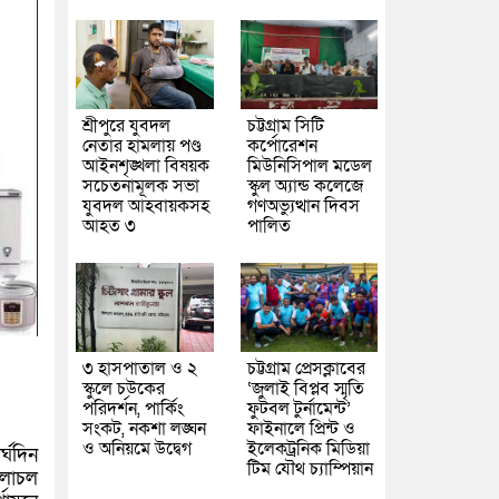
শ্রীপুরে যুবদল
চট্টগ্রাম সিটি
নেতার হামলায় পণ্ড
কর্পোরেশন
আইনশৃঙ্খলা বিষয়ক
মিউনিসিপাল মডেল
সচেতনামূলক সভা
স্কুল অ্যান্ড কলেজে
যুবদল আহবায়কসহ
গণঅভ্যুত্থান দিবস
আহত ৩
পালিত
৩ হাসপাতাল ও ২
চট্টগ্রাম প্রেসক্লাবের
স্কুলে চউকের
‘জুলাই বিপ্লব স্মৃতি
পরিদর্শন, পার্কিং
ফুটবল টুর্নামেন্ট’
সংকট, নকশা লঙ্ঘন
ফাইনালে প্রিন্ট ও
ও অনিয়মে উদ্বেগ
ইলেকট্রনিক মিডিয়া
্ঘদিন
টিম যৌথ চ্যাম্পিয়ান
 চলাচল