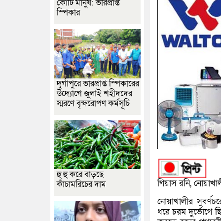
কোটি মানুষ: ভারপ্রাপ্ত
স্পিকার
দুর্গাপুরে ভারপ্রাপ্ত স্পিকারের
উদ্যোগে জুলাই শহীদদের
স্মরণে বৃক্ষরোপণ কর্মসূচি
হু হু করে বাড়ছে
গিয়াস রনি, নোয়াখালী
কাঁচামরিচের দাম
নোয়াখালীর সুবর্ণচর
ধরে চরম দুর্ভোগে ছি