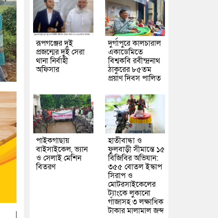
রূপগঞ্জের দুই
দুর্গাপুরে কালচারাল
প্রজন্মের দুই সেরা
একাডেমিতে
থানা নির্বাহী
বিশ্বকবি রবীন্দ্রনাথ
অফিসার
ঠাকুরের ৮৫তম
প্রয়াণ দিবস পালিত
পাইকগাছায়
হাতীবান্ধা ও
বাইসাইকেল, ভ্যান
ফুলবাড়ী সীমান্তে ১৫
ও সেলাই মেশিন
বিজিবির অভিযান:
বিতরণ
৩৫৫ বোতল ইস্কাপ
সিরাপ ও
মোটরসাইকেলের
ট্যাংকে লুকানো
গাঁজাসহ ৩ লক্ষাধিক
টাকার মালামাল জব্দ