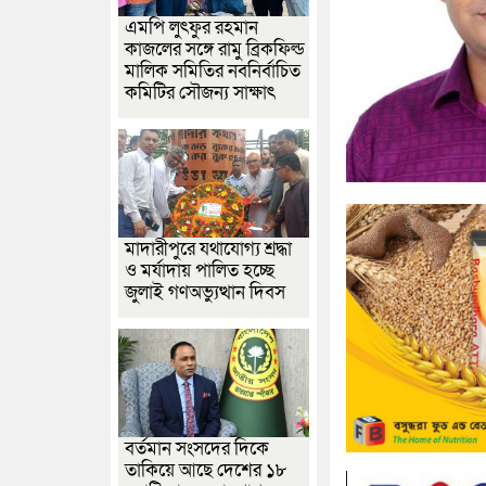
এমপি লুৎফুর রহমান
কাজলের সঙ্গে রামু ব্রিকফিল্ড
মালিক সমিতির নবনির্বাচিত
কমিটির সৌজন্য সাক্ষাৎ
মাদারীপুরে যথাযোগ্য শ্রদ্ধা
ও মর্যাদায় পালিত হচ্ছে
জুলাই গণঅভ্যুত্থান দিবস
বর্তমান সংসদের দিকে
তাকিয়ে আছে দেশের ১৮