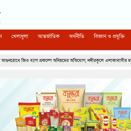
Dhaka
05:48:14 PM
, Thursday, 6 August 2026
নিবন্ধন নাম্বারঃ ১১০, সিরিয়াল নাম্বারঃ ১৫৪, কোড নাম্বারঃ ৯২
ন
খেলাধুলা
আন্তর্জাতিক
অর্থনীতি
বিজ্ঞান ও প্রযুক্তি
 প্রকল্পে অনিয়মের অভিযোগ, নদীরকূলে এলাকাবাসীর মানববন্ধন
রূপগঞ্জের