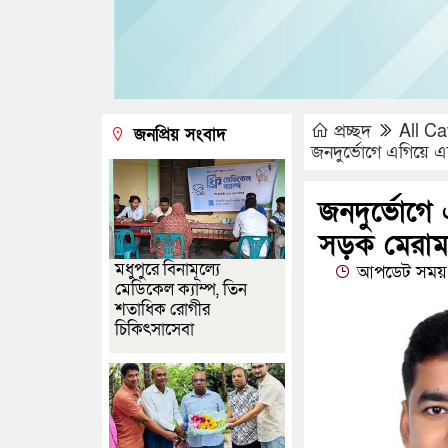
প্রচ্ছদ
All Ca
জনপ্রিয় সংবাদ
জনদুর্ভোগে এগিয়ে এ
জনদুর্ভোগে
সড়ক মেরা
মধুপুরে বিনামূল্যে
আপডেট সময় 
মেডিকেল ক্যাম্প, তিন
শতাধিক রোগীর
চিকিৎসাসেবা