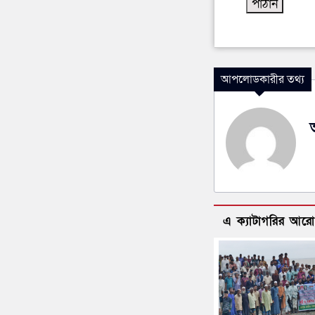
আপলোডকারীর তথ্য
এ ক্যাটাগরির আর