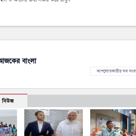
আজকের বাংলা
আপলোডকারীর সব সংব
ো নিউজ