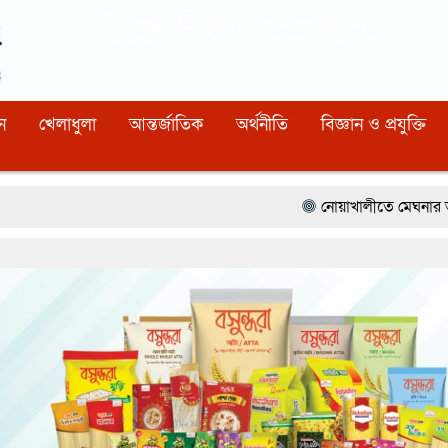
Dhaka
01:35:01 AM
, Friday, 7 August 2026
নিবন্ধন নাম্বারঃ ১১০, সিরিয়াল নাম্বারঃ ১৫৪, কোড নাম্বারঃ ৯২
ন
খেলাধুলা
আন্তর্জাতিক
অর্থনীতি
বিজ্ঞান ও প্রযুক্তি
নোয়াখালীতে মেঘনার ভাঙনরোধে জিও ব্যাগ 