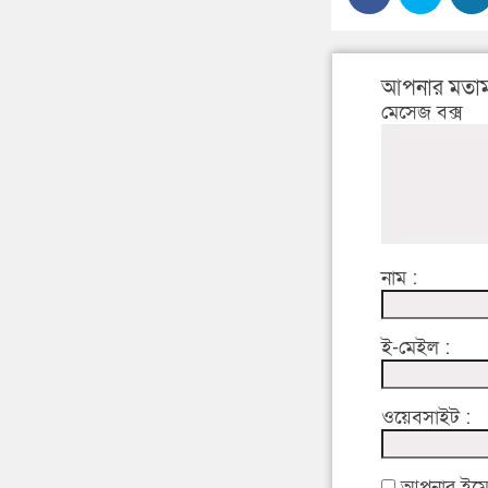
আপনার মতাম
মেসেজ বক্স
নাম :
ই-মেইল :
ওয়েবসাইট :
আপনার ইমেইল