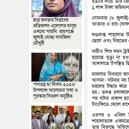
হত্যার দায়ে তার জ
১ লাখ টাকা জরিমান
সোমবার (৬ জুলাই) 
ছাত্র জনতার বিপ্লবের
আক্তার এ রায় ঘোষ
প্রতিফলন এদেশের মানুষ
এখনো পায়নি: রামগঞ্জে
দণ্ডপ্রাপ্ত শাহাদ
জুলাই যোদ্ধা সানজিদা
ছেলে এবং নিহতের
চৌধুরী
নারীও শিশু দমন ট্
হয়েছে মৃত্যু না 
আদালতে উপস্থিত ছ
মামলার বিবরণে জান
আসমা। ঘটনার নয় দি
‘গণতন্ত্র মা দিবস-২০২৬’
মরদেহ উদ্ধার করে 
উপলক্ষে আলোচনা সভা ও
হয়। তদন্ত চলাকালে
পুরস্কার বিতরণ অনুষ্ঠিত
পর ঘটনা প্রকাশ হ
ট্যাংকিতে ফেলে রাখ
এরপর ৬ এপ্রিল ন
শাহাদাতকে একমাত্র 
তার বিরুদ্ধে অভি