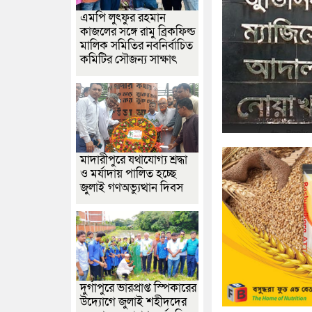
এমপি লুৎফুর রহমান
কাজলের সঙ্গে রামু ব্রিকফিল্ড
মালিক সমিতির নবনির্বাচিত
কমিটির সৌজন্য সাক্ষাৎ
মাদারীপুরে যথাযোগ্য শ্রদ্ধা
ও মর্যাদায় পালিত হচ্ছে
জুলাই গণঅভ্যুত্থান দিবস
দুর্গাপুরে ভারপ্রাপ্ত স্পিকারের
উদ্যোগে জুলাই শহীদদের