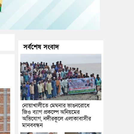
সর্বশেষ সংবাদ
নোয়াখালীতে মেঘনার ভাঙনরোধে
জিও ব্যাগ প্রকল্পে অনিয়মের
অভিযোগ, নদীরকূলে এলাকাবাসীর
মানববন্ধন