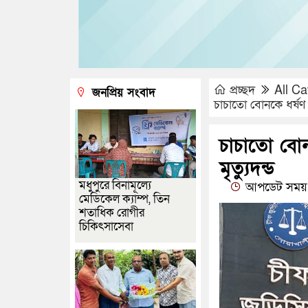
প্রচ্ছদ
All Ca
জনপ্রিয় সংবাদ
চাচাতো বোনকে ধর্ষণ 
চাচাতো বোন
মৃত্যুদন্ড
মধুপুরে বিনামূল্যে
আপডেট সময় :
মেডিকেল ক্যাম্প, তিন
শতাধিক রোগীর
চিকিৎসাসেবা