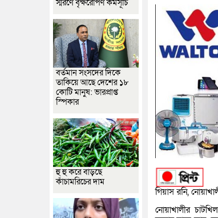
স্মরণে বৃক্ষরোপণ কর্মসূচি
বর্তমান সংসদের দিকে
তাকিয়ে আছে দেশের ১৮
কোটি মানুষ: ভারপ্রাপ্ত
স্পিকার
হু হু করে বাড়ছে
কাঁচামরিচের দাম
গিয়াস রনি, নোয়াখালী
নোয়াখালীর চাটখিল