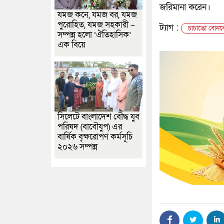
জরিমানা করেন।
যমজ কনে, যমজ বর, যমজ
পুরোহিত, যমজ সহকারী –
ট্যাগ :
চাচাতো বোনকে 
সম্পন্ন হলো ‘ঐতিহাসিক’
এক বিয়ে
সিলেটে বাংলাদেশ বৌদ্ধ যুব
পরিষদ (বাবৌযুপ) এর
বার্ষিক বৃক্ষরোপণ কর্মসূচি
২০২৬ সম্পন্ন