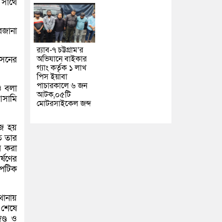
 সাথে
রজানা
র‌্যাব-৭ চট্টগ্রাম’র
অভিযানে বাইকার
সেনের
গ্যাং কর্তৃক ১ লাখ
পিস ইয়াবা
পাচারকালে ৬ জন
ও বলা
আটক,০৫টি
আসামি
মোটরসাইকেল জব্দ
ঁজ হয়
ে তার
র করা
্ষণের
েপটিক
থানায়
 শেষে
ণ্ড ও