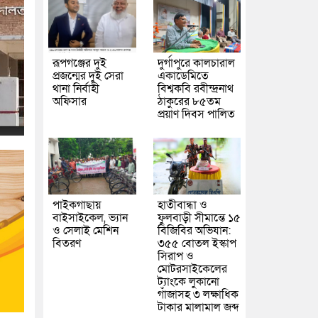
রূপগঞ্জের দুই
দুর্গাপুরে কালচারাল
প্রজন্মের দুই সেরা
একাডেমিতে
থানা নির্বাহী
বিশ্বকবি রবীন্দ্রনাথ
অফিসার
ঠাকুরের ৮৫তম
প্রয়াণ দিবস পালিত
পাইকগাছায়
হাতীবান্ধা ও
বাইসাইকেল, ভ্যান
ফুলবাড়ী সীমান্তে ১৫
ও সেলাই মেশিন
বিজিবির অভিযান:
বিতরণ
৩৫৫ বোতল ইস্কাপ
সিরাপ ও
মোটরসাইকেলের
ট্যাংকে লুকানো
গাঁজাসহ ৩ লক্ষাধিক
টাকার মালামাল জব্দ