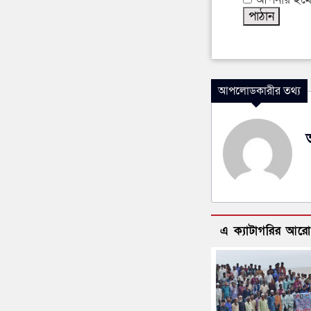
আপলোডকারীর তথ্য
এ ক্যাটাগরির আর