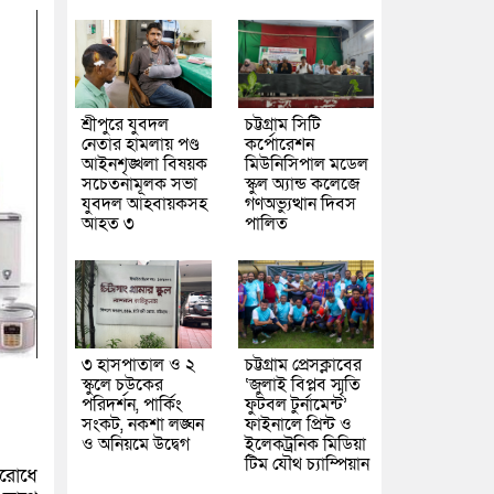
শ্রীপুরে যুবদল
চট্টগ্রাম সিটি
নেতার হামলায় পণ্ড
কর্পোরেশন
আইনশৃঙ্খলা বিষয়ক
মিউনিসিপাল মডেল
সচেতনামূলক সভা
স্কুল অ্যান্ড কলেজে
যুবদল আহবায়কসহ
গণঅভ্যুত্থান দিবস
আহত ৩
পালিত
৩ হাসপাতাল ও ২
চট্টগ্রাম প্রেসক্লাবের
স্কুলে চউকের
‘জুলাই বিপ্লব স্মৃতি
পরিদর্শন, পার্কিং
ফুটবল টুর্নামেন্ট’
সংকট, নকশা লঙ্ঘন
ফাইনালে প্রিন্ট ও
ও অনিয়মে উদ্বেগ
ইলেকট্রনিক মিডিয়া
টিম যৌথ চ্যাম্পিয়ান
সরোধে