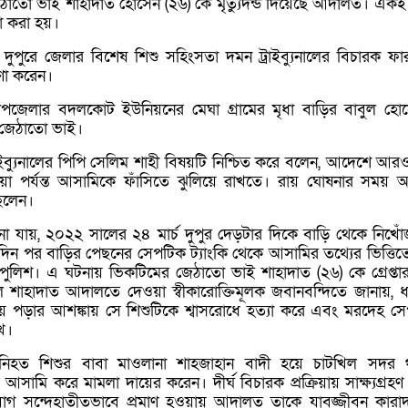
েঠাতো ভাই শাহাদাত হোসেন (২৬) কে মৃত্যুদন্ড দিয়েছে আদালত। একই
া করা হয়।
দুপুরে জেলার বিশেষ শিশু সহিংসতা দমন ট্রাইব্যুনালের বিচারক ফা
ণা করেন।
াত উপজেলার বদলকোট ইউনিয়নের মেঘা গ্রামের মৃধা বাড়ির বাবুল হো
 জেঠাতো ভাই।
রাইব্যুনালের পিপি সেলিম শাহী বিষয়টি নিশ্চিত করে বলেন, আদেশে আর
হওয়া পর্যন্ত আসামিকে ফাঁসিতে ঝুলিয়ে রাখতে। রায় ঘোষনার সময় 
িলেন।
া যায়, ২০২২ সালের ২৪ মার্চ দুপুর দেড়টার দিকে বাড়ি থেকে নিখো
ন পর বাড়ির পেছনের সেপটিক ট্যাংকি থেকে আসামির তথ্যের ভিত্তিত
পুলিশ। এ ঘটনায় ভিকটিমের জেঠাতো ভাই শাহাদাত (২৬) কে গ্রেপ্তা
 শাহাদাত আদালতে দেওয়া স্বীকারোক্তিমূলক জবানবন্দিতে জানায়, ধর
য়ে পড়ার আশঙ্কায় সে শিশুটিকে শ্বাসরোধে হত্যা করে এবং মরদেহ স
ে।
িহত শিশুর বাবা মাওলানা শাহজাহান বাদী হয়ে চাটখিল সদর 
আসামি করে মামলা দায়ের করেন। দীর্ঘ বিচারক প্রক্রিয়ায় সাক্ষ্যগ্রহণ
যোগ সন্দেহাতীতভাবে প্রমাণ হওয়ায় আদালত তাকে যাবজ্জীবন কারাদ