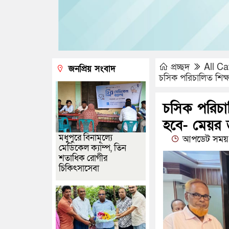
প্রচ্ছদ
All Ca
জনপ্রিয় সংবাদ
চসিক পরিচালিত শিক্ষা
চসিক পরিচালি
হবে- মেয়র 
মধুপুরে বিনামূল্যে
আপডেট সময় :
মেডিকেল ক্যাম্প, তিন
শতাধিক রোগীর
চিকিৎসাসেবা