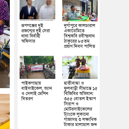
রূপগঞ্জের দুই
দুর্গাপুরে কালচারাল
প্রজন্মের দুই সেরা
একাডেমিতে
থানা নির্বাহী
বিশ্বকবি রবীন্দ্রনাথ
অফিসার
ঠাকুরের ৮৫তম
প্রয়াণ দিবস পালিত
পাইকগাছায়
হাতীবান্ধা ও
বাইসাইকেল, ভ্যান
ফুলবাড়ী সীমান্তে ১৫
ও সেলাই মেশিন
বিজিবির অভিযান:
বিতরণ
৩৫৫ বোতল ইস্কাপ
সিরাপ ও
মোটরসাইকেলের
ট্যাংকে লুকানো
গাঁজাসহ ৩ লক্ষাধিক
টাকার মালামাল জব্দ