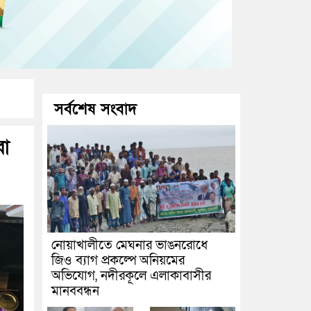
সর্বশেষ সংবাদ
রা
নোয়াখালীতে মেঘনার ভাঙনরোধে
জিও ব্যাগ প্রকল্পে অনিয়মের
অভিযোগ, নদীরকূলে এলাকাবাসীর
মানববন্ধন