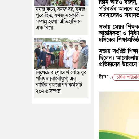
তিনি আরও বলেন, “শু
পরিবর্তন আনতে হব
যমজ কনে, যমজ বর, যমজ
সদস্যদেরও সমানভা
পুরোহিত, যমজ সহকারী –
সম্পন্ন হলো ‘ঐতিহাসিক’
সভায় মেয়র শিক্ষক
এক বিয়ে
আন্তরিকতা ও নিষ্ঠ
চসিকের শিক্ষাপ্রতি
সভায় সংশ্লিষ্ট শিক্
ছিলেন। আলোচনায় শি
প্রতিষ্ঠানের উন্নয়
সিলেটে বাংলাদেশ বৌদ্ধ যুব
ট্যাগ :
চসিক পরিচালিত
পরিষদ (বাবৌযুপ) এর
বার্ষিক বৃক্ষরোপণ কর্মসূচি
২০২৬ সম্পন্ন