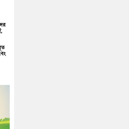
দের
ই,
থিত
এবং