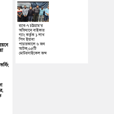
র‌্যাব-৭ চট্টগ্রাম’র
অভিযানে বাইকার
গ্যাং কর্তৃক ১ লাখ
পিস ইয়াবা
পাচারকালে ৬ জন
্নয়নে
আটক,০৫টি
য়া
মোটরসাইকেল জব্দ
র্নিং
ষা
ে,
ক