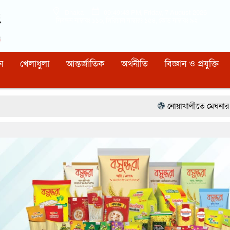
Dhaka
09:49:44 PM
, Friday, 7 August 2026
নিবন্ধন নাম্বারঃ ১১০, সিরিয়াল নাম্বারঃ ১৫৪, কোড নাম্বারঃ ৯২
ন
খেলাধুলা
আন্তর্জাতিক
অর্থনীতি
বিজ্ঞান ও প্রযুক্তি
নোয়াখালীতে মেঘনার ভাঙনরোধে জিও ব্যাগ 