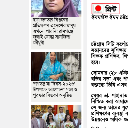
ইসমাইল ইমন চট্টগ্র
ছাত্র জনতার বিপ্লবের
প্রতিফলন এদেশের মানুষ
এখনো পায়নি: রামগঞ্জে
জুলাই যোদ্ধা সানজিদা
চৌধুরী
চট্টগ্রাম সিটি কর
সন্তানদের সুশিক্ষ
শিক্ষক প্রশিক্ষণ,
হবে।
সোমবার (২৮ এপ্রিল
বডির সভা এবং পাথ
‘গণতন্ত্র মা দিবস-২০২৬’
বক্তব্যে তিনি এস
উপলক্ষে আলোচনা সভা ও
পুরস্কার বিতরণ অনুষ্ঠিত
মেয়র ডা. শাহাদাত হ
নিশ্চিত করা আমাদের
সে জন্য তাদের যু
প্রশিক্ষণের ব্যবস
উন্নয়নেও অধিক গুর