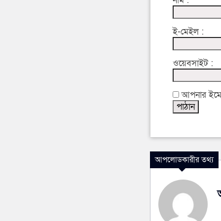
নাম :
ই-মেইল :
ওয়েবসাইট :
আপনার ইমেইল
আপলোডকারীর তথ্য