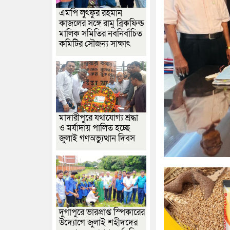
এমপি লুৎফুর রহমান
কাজলের সঙ্গে রামু ব্রিকফিল্ড
মালিক সমিতির নবনির্বাচিত
কমিটির সৌজন্য সাক্ষাৎ
মাদারীপুরে যথাযোগ্য শ্রদ্ধা
ও মর্যাদায় পালিত হচ্ছে
জুলাই গণঅভ্যুত্থান দিবস
দুর্গাপুরে ভারপ্রাপ্ত স্পিকারের
উদ্যোগে জুলাই শহীদদের