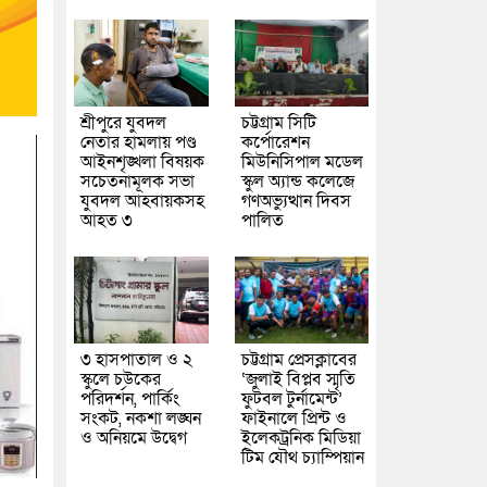
শ্রীপুরে যুবদল
চট্টগ্রাম সিটি
নেতার হামলায় পণ্ড
কর্পোরেশন
আইনশৃঙ্খলা বিষয়ক
মিউনিসিপাল মডেল
সচেতনামূলক সভা
স্কুল অ্যান্ড কলেজে
যুবদল আহবায়কসহ
গণঅভ্যুত্থান দিবস
আহত ৩
পালিত
৩ হাসপাতাল ও ২
চট্টগ্রাম প্রেসক্লাবের
স্কুলে চউকের
‘জুলাই বিপ্লব স্মৃতি
পরিদর্শন, পার্কিং
ফুটবল টুর্নামেন্ট’
সংকট, নকশা লঙ্ঘন
ফাইনালে প্রিন্ট ও
ও অনিয়মে উদ্বেগ
ইলেকট্রনিক মিডিয়া
টিম যৌথ চ্যাম্পিয়ান