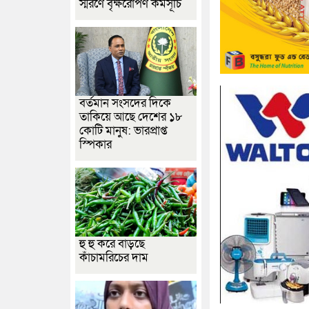
স্মরণে বৃক্ষরোপণ কর্মসূচি
বর্তমান সংসদের দিকে
তাকিয়ে আছে দেশের ১৮
কোটি মানুষ: ভারপ্রাপ্ত
স্পিকার
হু হু করে বাড়ছে
কাঁচামরিচের দাম