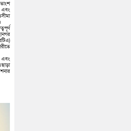
শতাংশ
ট এবং
িসীমা
।
পূর্ণ
হানগর
রটিএ)
গরীতে
র এবং
এছাড়া
িশনার