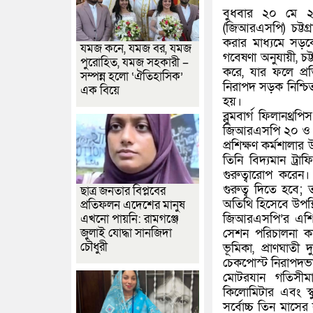
বুধবার ২০ মে ২০
(জিআরএসপি) চট্টগ্
করার মাধ্যমে সড়কে
যমজ কনে, যমজ বর, যমজ
গবেষণা অনুযায়ী, চট
পুরোহিত, যমজ সহকারী –
করে, যার ফলে প্র
সম্পন্ন হলো ‘ঐতিহাসিক’
নিরাপদ সড়ক নিশ্চিত
এক বিয়ে
হয়।
ব্লুমবার্গ ফিলান
জিআরএসপি ২০ ও ২
প্রশিক্ষণ কর্মশাল
তিনি বিদ্যমান ট্
গুরুত্বারোপ করেন।
গুরুত্ব দিতে হবে
ছাত্র জনতার বিপ্লবের
অতিথি হিসেবে উপস
প্রতিফলন এদেশের মানুষ
জিআরএসপি’র এশিয়া
এখনো পায়নি: রামগঞ্জে
জুলাই যোদ্ধা সানজিদা
সেশন পরিচালনা কর
চৌধুরী
ভূমিকা, প্রাণঘাতী
চেকপোস্ট নিরাপদভা
মোটরযান গতিসীম
কিলোমিটার এবং স
সর্বোচ্চ তিন মাসে