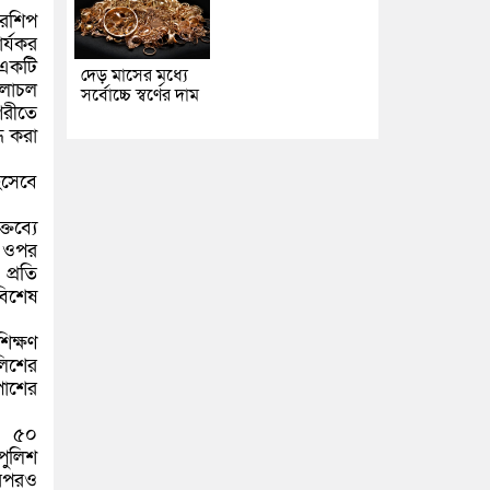
ারশিপ
র্যকর
 একটি
দেড় মাসের মধ্যে
চলাচল
সর্বোচ্চে স্বর্ণের দাম
গরীতে
ি করা
িসেবে
তব্যে
র ওপর
প্রতি
বিশেষ
িক্ষণ
লিশের
পাশের
ে ৫০
পুলিশ
এরপরও