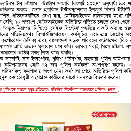
্যাক্টরস ইন চট্টগ্রাম: স্ট্যাটাস সামারি রিপোর্ট ২০২৪’ অনুযায়ী ৪৪ 
তিক্রম করছে। জনস হপকিন্স ইন্টারন্যাশনাল ইনজুরি রিসার্চ ইউনি
শিত প্রতিবেদনটিতে দেখা যায়, মোটরসাইকেল চালকদের মধ্যে গত
য়ে বেশি, ৭০ শতাংশ মোটরসাইকেল অতিরিক্ত গতিতে চলতে দেখা গেছে
ড়ক নিরাপত্তা নিশ্চিতে ‘সেইফ সিস্টেম’ পদ্ধতির একটি অত্যন্ত গুরুত্ব
র গতিনিয়ন্ত্রণ। বিআইজিআরএস কর্মসূচির সহায়তায় চট্টগ্রাম ম
সিটি কর্পোরেশন (চসিক) এবং বাংলাদেশ সড়ক পরিবহন কর্তৃপক্ষের (বিআ
যোগকে আমি অত্যন্ত মূল্যবান মনে করি। আমরা সবাই মিলে চট্টগ্রাম ন
 কমানোর অভিন্ন লক্ষ্য নিয়ে কাজ করছি।”
িক সার্জেন্ট, সাব-ইন্সপেক্টর, পুলিশ পরিদর্শক, সহকারী পুলিশ কমিশনা
িশ কমিশনারসহ মোট ৭২ জন পুলিশ কর্মকর্তা অংশগ্রহণ করেন। 
রিদর্শকও কর্মশালায় অংশ নেন। কর্মশালা শেষে অতিরিক্ত পুলিশ কম
াহিদুল হক চৌধুরী অংশগ্রহণকারীদের মাঝে সনদপত্র বিতরণ করেন।
গর পুলিশকে সড়কে মৃত্যু প্রতিরোধে গতিসীমা নির্দেশিকা বাস্তবায়নে প্রশিক্ষণ প্রদান