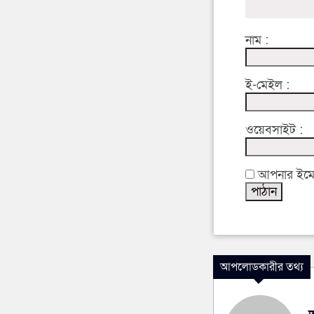
নাম :
ই-মেইল :
ওয়েবসাইট :
আপনার ইমেইল
আপলোডকারীর তথ্য