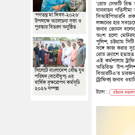
‘রোড সেফটি রিস্ক ফ
যানবাহন গতিসীমা অ
‘গণতন্ত্র মা দিবস-২০২৬’
সিআইপিআরবি প্রকা
উপলক্ষে আলোচনা সভা ও
লঙ্ঘনের হার সবচে
পুরস্কার বিতরণ অনুষ্ঠিত
জনাব জোনস বলেন, “স
অংশ হলো মোটরযানে
পুলিশ, চট্টগ্রাম 
সঙ্গে কাজ করার সু
রোড ক্র্যাশে হতাহত
এই কর্মশালায় ট্রাফ
অতিরিক্ত উপ-পুল
সিলেটে বাংলাদেশ বৌদ্ধ যুব
বিআরটিএ’র চারজন প
পরিষদ (বাবৌযুপ) এর
(ট্রাফিক) জনাব ওয়
বার্ষিক বৃক্ষরোপণ কর্মসূচি
২০২৬ সম্পন্ন
ট্যাগ :
চট্টগ্রাম মহান