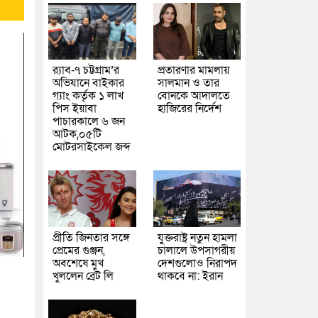
র‌্যাব-৭ চট্টগ্রাম’র
প্রতারণার মামলায়
অভিযানে বাইকার
সালমান ও তার
গ্যাং কর্তৃক ১ লাখ
বোনকে আদালতে
পিস ইয়াবা
হাজিরের নির্দেশ
পাচারকালে ৬ জন
আটক,০৫টি
মোটরসাইকেল জব্দ
প্রীতি জিনতার সঙ্গে
যুক্তরাষ্ট্র নতুন হামলা
প্রেমের গুঞ্জন,
চালালে উপসাগরীয়
অবশেষে মুখ
দেশগুলোও নিরাপদ
খুললেন ব্রেট লি
থাকবে না: ইরান