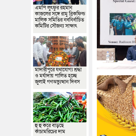
এমপি লুৎফুর রহমান
কাজলের সঙ্গে রামু ব্রিকফিল্ড
মালিক সমিতির নবনির্বাচিত
কমিটির সৌজন্য সাক্ষাৎ
মাদারীপুরে যথাযোগ্য শ্রদ্ধা
ও মর্যাদায় পালিত হচ্ছে
জুলাই গণঅভ্যুত্থান দিবস
হু হু করে বাড়ছে
কাঁচামরিচের দাম