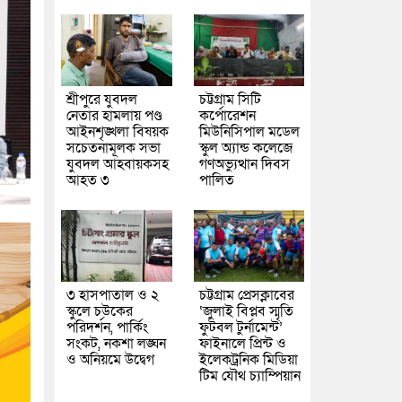
শ্রীপুরে যুবদল
চট্টগ্রাম সিটি
নেতার হামলায় পণ্ড
কর্পোরেশন
আইনশৃঙ্খলা বিষয়ক
মিউনিসিপাল মডেল
সচেতনামূলক সভা
স্কুল অ্যান্ড কলেজে
যুবদল আহবায়কসহ
গণঅভ্যুত্থান দিবস
আহত ৩
পালিত
৩ হাসপাতাল ও ২
চট্টগ্রাম প্রেসক্লাবের
স্কুলে চউকের
‘জুলাই বিপ্লব স্মৃতি
পরিদর্শন, পার্কিং
ফুটবল টুর্নামেন্ট’
সংকট, নকশা লঙ্ঘন
ফাইনালে প্রিন্ট ও
ও অনিয়মে উদ্বেগ
ইলেকট্রনিক মিডিয়া
টিম যৌথ চ্যাম্পিয়ান