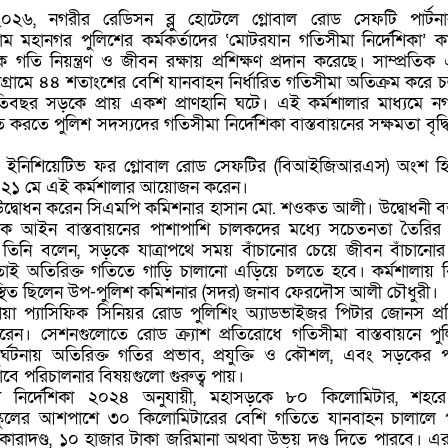
২৬, নগরীর রেডিসন ব্লু হোটেলে গ্লোবাল রোড সেফটি পার্টন
রাম মহানগর পুলিশের কর্মকর্তাদের ‘মোটরযান গতিসীমা নির্দেশিকা’ কা
 গতি নিয়ন্ত্রণ ও জীবন রক্ষায় প্রশিক্ষণ প্রদান করেছে। সাম্প্রতিক
্টগ্রামে ৪৪ শতাংশের বেশি যানবাহন নির্ধারিত গতিসীমা অতিক্রম করে 
তিবছর সড়কে প্রায় একশ প্রাণহানি ঘটে। এই কর্মশালার মাধ্যমে ন
 করতে পুলিশ সদস্যদের গতিসীমা নির্দেশিকা বাস্তবায়নের সক্ষমতা বৃদ্ধ
থ্রপিস ইনিশিয়েটিভ ফর গ্লোবাল রোড সেফটির (বিআইজিআরএস) অংশ হ
১ মে এই কর্মশালার আয়োজন করেন।
ার উদ্বোধন করেন সিএমপি কমিশনার হাসান মো. শওকত আলী। উদ্বোধনী বক্
রাফিক আইন বাস্তবায়নের পাশাপাশি চালকদের মধ্যে সচেতনতা তৈরি
 তিনি বলেন, সড়কে যাত্রাপথে সময় বাঁচানোর চেয়ে জীবন বাঁচানোর 
; তাই অতিরিক্ত গতিতে গাড়ি চালানো এড়িয়ে চলতে হবে। কর্মশালায় 
্থিত ছিলেন উপ-পুলিশ কমিশনার (সদর) জনাব ফেরদৌস আলী চৌধুরী।
 প্যাসিফিক সিনিয়র রোড পুলিশিং অ্যাডভাইজর পিটার জোনস প্রশ
েন। সেশনগুলোতে রোড ক্র্যাশ প্রতিরোধে গতিসীমা বাস্তবায়নে পু
 দুর্ঘটনায় অতিরিক্ত গতির প্রভাব, প্রযুক্তি ও কৌশল, এবং সড়কের 
বে পরিচালনার বিষয়গুলো গুরুত্ব পায়।
া নির্দেশিকা ২০২৪ অনুযায়ী, মহাসড়কে ৮০ কিলোমিটার, শহর
্কুলের আশপাশে ৩০ কিলোমিটারের বেশি গতিতে যানবাহন চালালে 
র কারাদণ্ড, ১০ হাজার টাকা জরিমানা অথবা উভয় দণ্ড দিতে পারবে। 