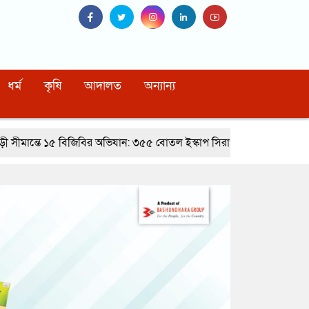
ধর্ম
কৃষি
আদালত
অন্যান্য
িবির অভিযান: ৩৫৫ বোতল ইস্কাপ সিরাপ ও মোটরসাইকেলের ট্যাংকে লুকানো গাঁজ