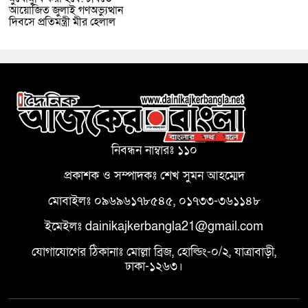
আয়োজিত জুলাই গণঅভ্যুত্থান
দিবসে প্রতিমন্ত্রী মীর হেলাল
নিবন্ধন নাম্বারঃ ১১০
প্রকাশক ও সম্পাদকঃ শেখ সুমন আহম্মেদ
মোবাইলঃ ০৯৬৯৬১৭৮৫৪৫, ০১৭৩৩-৩৬১১৪৮
ইমেইলঃ dainikajkerbangla21@gmail.com
যোগাযোগের ঠিকানাঃ মোল্লা ব্রিজ, হোল্ডিং-০/২, যাত্রাবাড়ী,
ঢাকা-১২৬৩।