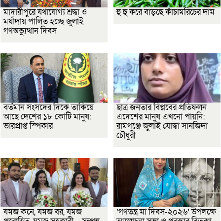
মাদারীপুরে যথাযোগ্য শ্রদ্ধা ও
হু হু করে বাড়ছে কাঁচামরিচের দাম
মর্যাদায় পালিত হচ্ছে জুলাই
গণঅভ্যুত্থান দিবস
বর্তমান সংসদের দিকে তাকিয়ে
ছাত্র জনতার বিপ্লবের প্রতিফলন
আছে দেশের ১৮ কোটি মানুষ:
এদেশের মানুষ এখনো পায়নি:
ভারপ্রাপ্ত স্পিকার
রামগঞ্জে জুলাই যোদ্ধা সানজিদা
চৌধুরী
যমজ কনে, যমজ বর, যমজ
‘গণতন্ত্র মা দিবস-২০২৬’ উপলক্ষে