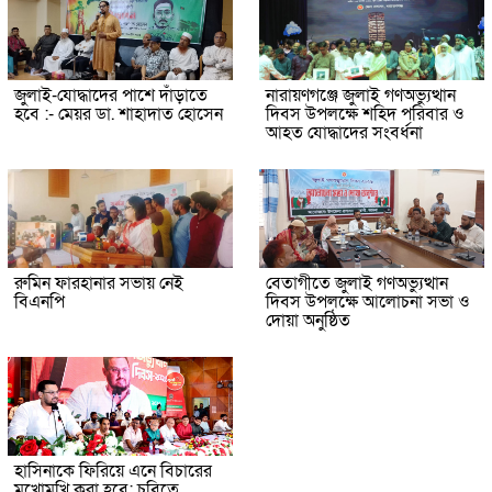
জুলাই-যোদ্ধাদের পাশে দাঁড়াতে
নারায়ণগঞ্জে জুলাই গণঅভ্যুত্থান
হবে :- মেয়র ডা. শাহাদাত হোসেন
দিবস উপলক্ষে শহিদ পরিবার ও
আহত যোদ্ধাদের সংবর্ধনা
রুমিন ফারহানার সভায় নেই
বেতাগীতে জুলাই গণঅভ্যুত্থান
বিএনপি
দিবস উপলক্ষে আলোচনা সভা ও
দোয়া অনুষ্ঠিত
হাসিনাকে ফিরিয়ে এনে বিচারের
মুখোমুখি করা হবে: চবিতে