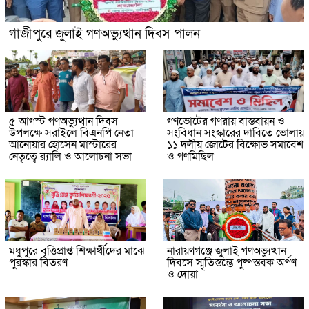
গাজীপুরে জুলাই গণঅভ্যুত্থান দিবস পালন
৫ আগস্ট গণঅভ্যুত্থান দিবস
গণভোটের গণরায় বাস্তবায়ন ও
উপলক্ষে সরাইলে বিএনপি নেতা
সংবিধান সংস্কারের দাবিতে ভোলায়
আনোয়ার হোসেন মাস্টারের
১১ দলীয় জোটের বিক্ষোভ সমাবেশ
নেতৃত্বে র‍্যালি ও আলোচনা সভা
ও গণমিছিল
মধুপুরে বৃত্তিপ্রাপ্ত শিক্ষার্থীদের মাঝে
নারায়ণগঞ্জে জুলাই গণঅভ্যুত্থান
পুরস্কার বিতরণ
দিবসে স্মৃতিস্তম্ভে পুষ্পস্তবক অর্পণ
ও দোয়া