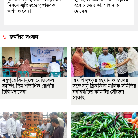
দিবসে স্মৃতিস্তম্ভে পুষ্পস্তবক
হবে :- মেয়র ডা. শাহাদাত
অর্পণ ও দোয়া
হোসেন
জনপ্রিয় সংবাদ
মধুপুরে বিনামূল্যে মেডিকেল
এমপি লুৎফুর রহমান কাজলের
ক্যাম্প, তিন শতাধিক রোগীর
সঙ্গে রামু ব্রিকফিল্ড মালিক সমিতির
চিকিৎসাসেবা
নবনির্বাচিত কমিটির সৌজন্য
সাক্ষাৎ