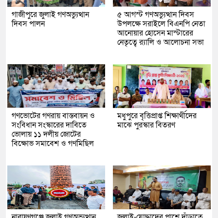
গাজীপুরে জুলাই গণঅভ্যুত্থান
৫ আগস্ট গণঅভ্যুত্থান দিবস
দিবস পালন
উপলক্ষে সরাইলে বিএনপি নেতা
আনোয়ার হোসেন মাস্টারের
নেতৃত্বে র‍্যালি ও আলোচনা সভা
গণভোটের গণরায় বাস্তবায়ন ও
মধুপুরে বৃত্তিপ্রাপ্ত শিক্ষার্থীদের
সংবিধান সংস্কারের দাবিতে
মাঝে পুরস্কার বিতরণ
ভোলায় ১১ দলীয় জোটের
বিক্ষোভ সমাবেশ ও গণমিছিল
নারায়ণগঞ্জে জুলাই গণঅভ্যুত্থান
জুলাই-যোদ্ধাদের পাশে দাঁড়াতে