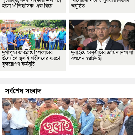
পুরোহিত, যমজ সহকারী – সম্পন্ন
আলোচনা সভা ও পুরস্কার বিতরণ
হলো ‘ঐতিহাসিক’ এক বিয়ে
অনুষ্ঠিত
দুর্গাপুরে ভারপ্রাপ্ত স্পিকারের
দুবাইয়ে বেনজীরের জামিন নিয়ে যা
উদ্যোগে জুলাই শহীদদের স্মরণে
বললেন স্বরাষ্ট্রমন্ত্রী
বৃক্ষরোপণ কর্মসূচি
সর্বশেষ সংবাদ