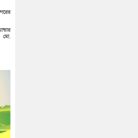
নগরের
ন্ডার
ল মো.