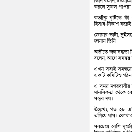
তিনি বলেন, চট্টগ্র
করলে সুফল পাওয়া 
কতটুকু বৃষ্টিতে ক
হিসাব-নিকাশ করেই 
জোয়ার-ভাটা, স্লুই
জানান তিনি।
অতীতে জলাবদ্ধতা ন
বলেন, আগে সমন্বয় 
এখন সবাই সমন্বয়ের 
একটি কমিটিও গঠন
এ সময় নগরবাসীর স
মানসিকতা থেকে বে
সম্ভব নয়।
উল্লেখ্য, গত ২৮ এপ
তলিয়ে যায়। কোথাও
সবচেয়ে বেশি দুর্ভ