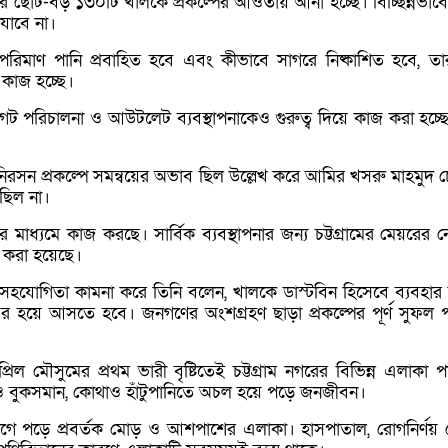
ামের ছোট-বড় ১৩০টি খালকে প্রকল্পের আওতায় আনা হচ্ছে। বিচ্ছিন্নভাব
যাবে না।
ী পরিমাণ পানি প্রবাহিত হবে এবং কীভাবে সাগরে নিষ্কাশিত হবে, তার 
কাজ হচ্ছে।
সগেট পরিচালনা ও আউটলেট ব্যবস্থাপনাকেও গুরুত্ব দিয়ে কাজ করা হচ্ছ
িরসন প্রকল্পে সমন্বয়ের অভাব ছিল উল্লেখ করে আমির খসরু মাহমুদ চ
ছিল না।
মাধ্যমে কাজ করছে। সার্বিক ব্যবস্থাপনার জন্য চট্টগ্রামের মেয়রের নেত
 করা হয়েছে।
হযোগিতা কামনা করে তিনি বলেন, খালকে ডাস্টবিন হিসেবে ব্যবহার
র হয়ে আসতে হবে। জনগণের অংশগ্রহণ ছাড়া প্রকল্পের পূর্ণ সুফল 
্রিল মৌসুমের প্রথম ভারী বৃষ্টিতেই চট্টগ্রাম নগরের বিভিন্ন এলাকা প
 বুকসমান, কোথাও হাঁটুপানিতে অচল হয়ে পড়ে জনজীবন।
োগে পড়ে প্রবর্তক মোড় ও আশপাশের এলাকা। হাসপাতাল, রোগনির্ণয় কেন