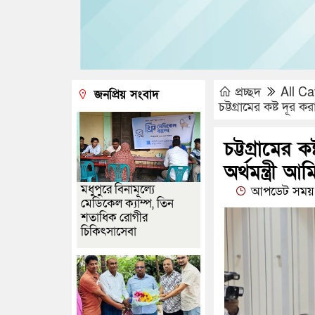
প্রচ্ছদ
All Ca
জনপ্রিয় সংবাদ
চট্টগ্রামের কষ্ট দূর 
চট্টগ্রামের 
অর্থমন্ত্রী 
মধুপুরে বিনামূল্যে
আপডেট সময় 
মেডিকেল ক্যাম্প, তিন
শতাধিক রোগীর
চিকিৎসাসেবা