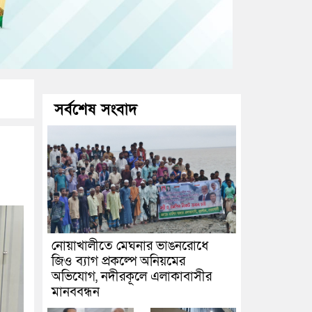
সর্বশেষ সংবাদ
নোয়াখালীতে মেঘনার ভাঙনরোধে
জিও ব্যাগ প্রকল্পে অনিয়মের
অভিযোগ, নদীরকূলে এলাকাবাসীর
মানববন্ধন