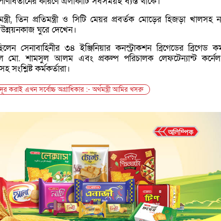
ও বিপণিবিতানের কারণে এলাকাটি সবসময়ই ব্যস্ত থাকে।
মন্ত্রী, তিন প্রতিমন্ত্রী ও সিটি মেয়র প্রবর্তক মোড়ের হিজড়া খালসহ 
 উন্নয়নকাজ ঘুরে দেখেন।
েন সেনাবাহিনীর ৩৪ ইঞ্জিনিয়ার কনস্ট্রাকশন ব্রিগেডের ব্রিগেড কমা
রেল মো. শামসুল আলম এবং প্রকল্প পরিচালক লেফটেন্যান্ট কর্নে
 সংশ্লিষ্ট কর্মকর্তারা।
্ট দূর করাই এখন সর্বোচ্চ অগ্রাধিকার :- অর্থমন্ত্রী আমির খসরু