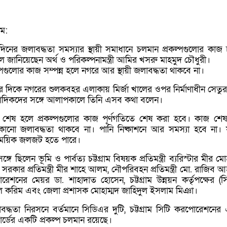
াম:
র্ঘদিনের জলাবদ্ধতা সমস্যার স্থায়ী সমাধানে চলমান প্রকল্পগুলোর কাজ
জানিয়েছেন অর্থ ও পরিকল্পনামন্ত্রী আমির খসরু মাহমুদ চৌধুরী।
্পগুলোর কাজ সম্পন্ন হলে নগরে আর স্থায়ী জলাবদ্ধতা থাকবে না।
র দিকে নগরের শুলকবহর এলাকায় মির্জা খালের ওপর নির্মাণাধীন সেতু
ংবাদিকদের সঙ্গে আলাপকালে তিনি এসব কথা বলেন।
 বর্ষা শেষ হলে প্রকল্পগুলোর কাজ পূর্ণগতিতে শেষ করা হবে। কাজ শে
্থায়ী কোনো জলাবদ্ধতা থাকবে না। পানি নিষ্কাশনে আর সমস্যা হবে না।
সাময়িক জলজট হতে পারে।
্গে ছিলেন ভূমি ও পার্বত্য চট্টগ্রাম বিষয়ক প্রতিমন্ত্রী ব্যরিস্টার মীর মো
ীয় সরকার প্রতিমন্ত্রী মীর শাহে আলম, নৌপরিবহন প্রতিমন্ত্রী মো. রাজিব 
োরেশনের মেয়র ডা. শাহাদাত হোসেন, চট্টগ্রাম উন্নয়ন কর্তৃপক্ষের (স
রুল করিম এবং জেলা প্রশাসক মোহাম্মদ জাহিদুল ইসলাম মিঞা।
লাবদ্ধতা নিরসনে বর্তমানে সিডিএর দুটি, চট্টগ্রাম সিটি করপোরেশনের
র্ডের একটি প্রকল্প চলমান রয়েছে।