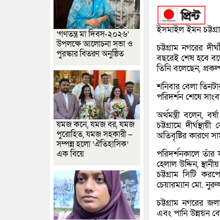
ইসমাইল ইমন চট্টগ্র
‘গণতন্ত্র মা দিবস-২০২৬’
উপলক্ষে আলোচনা সভা ও
চট্টগ্রাম নগরের দী
পুরস্কার বিতরণ অনুষ্ঠিত
বছরেই শেষ হবে বলে 
তিনি বলেছেন, প্রকল
শনিবার বেলা তিনটা
পরিদর্শন শেষে সা
অর্থমন্ত্রী বলেন,
যমজ কনে, যমজ বর, যমজ
চট্টগ্রামে দীর্ঘস
পুরোহিত, যমজ সহকারী –
অতিবৃষ্টির কারণে 
সম্পন্ন হলো ‘ঐতিহাসিক’
পরিদর্শনকালে তাঁর সঙ
এক বিয়ে
হেলাল উদ্দিন, স্থান
চট্টগ্রাম সিটি করপ
চেয়ারম্যান মো. নু
চট্টগ্রাম নগরের জ
এবং পানি উন্নয়ন বো