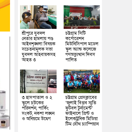
শ্রীপুরে যুবদল
চট্টগ্রাম সিটি
নেতার হামলায় পণ্ড
কর্পোরেশন
আইনশৃঙ্খলা বিষয়ক
মিউনিসিপাল মডেল
সচেতনামূলক সভা
স্কুল অ্যান্ড কলেজে
যুবদল আহবায়কসহ
গণঅভ্যুত্থান দিবস
আহত ৩
পালিত
৩ হাসপাতাল ও ২
চট্টগ্রাম প্রেসক্লাবের
স্কুলে চউকের
‘জুলাই বিপ্লব স্মৃতি
পরিদর্শন, পার্কিং
ফুটবল টুর্নামেন্ট’
সংকট, নকশা লঙ্ঘন
ফাইনালে প্রিন্ট ও
ও অনিয়মে উদ্বেগ
ইলেকট্রনিক মিডিয়া
টিম যৌথ চ্যাম্পিয়ান