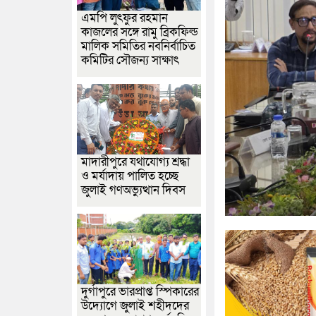
এমপি লুৎফুর রহমান
কাজলের সঙ্গে রামু ব্রিকফিল্ড
মালিক সমিতির নবনির্বাচিত
কমিটির সৌজন্য সাক্ষাৎ
মাদারীপুরে যথাযোগ্য শ্রদ্ধা
ও মর্যাদায় পালিত হচ্ছে
জুলাই গণঅভ্যুত্থান দিবস
দুর্গাপুরে ভারপ্রাপ্ত স্পিকারের
উদ্যোগে জুলাই শহীদদের