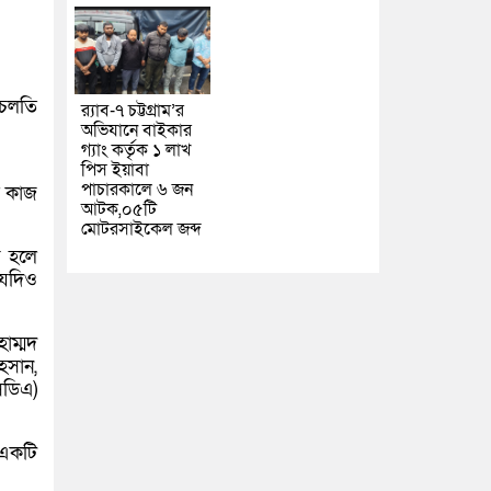
 চলতি
র‌্যাব-৭ চট্টগ্রাম’র
অভিযানে বাইকার
গ্যাং কর্তৃক ১ লাখ
পিস ইয়াবা
পাচারকালে ৬ জন
র কাজ
আটক,০৫টি
মোটরসাইকেল জব্দ
ষ হলে
 যদিও
হাম্মদ
আহসান,
িডিএ)
 একটি