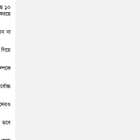
ছে ১০
 করছে
ায়ন না
 গিয়ে
ল্পকে
বোচ্চ
াদেরও
ে। তবে