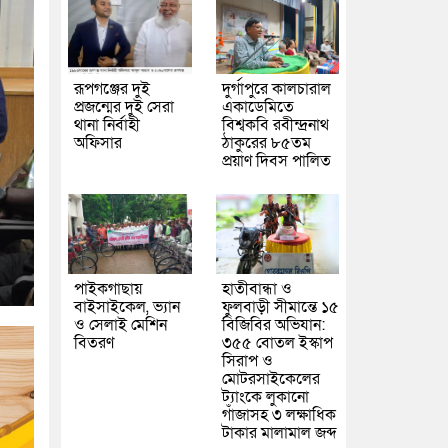
রূপগঞ্জের দুই
দুর্গাপুরে কালচারাল
প্রজন্মের দুই সেরা
একাডেমিতে
থানা নির্বাহী
বিশ্বকবি রবীন্দ্রনাথ
অফিসার
ঠাকুরের ৮৫তম
প্রয়াণ দিবস পালিত
পাইকগাছায়
হাতীবান্ধা ও
বাইসাইকেল, ভ্যান
ফুলবাড়ী সীমান্তে ১৫
ও সেলাই মেশিন
বিজিবির অভিযান:
বিতরণ
৩৫৫ বোতল ইস্কাপ
সিরাপ ও
মোটরসাইকেলের
ট্যাংকে লুকানো
গাঁজাসহ ৩ লক্ষাধিক
টাকার মালামাল জব্দ