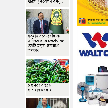
স্মরণে বৃক্ষরোপণ কর্মসূচি
বর্তমান সংসদের দিকে
তাকিয়ে আছে দেশের ১৮
কোটি মানুষ: ভারপ্রাপ্ত
স্পিকার
হু হু করে বাড়ছে
কাঁচামরিচের দাম