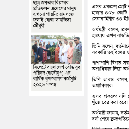
ছাত্র জনতার বিপ্লবের
এসব প্রকল্পে মোট
প্রতিফলন এদেশের মানুষ
হাজার ৪০৮ কোটি ট
এখনো পায়নি: রামগঞ্জে
সেনাবাহিনীর ৩৪ ইঞ্জ
জুলাই যোদ্ধা সানজিদা
চৌধুরী
অর্থমন্ত্রী বলেন, প
হওয়ায় এখন বাড়তি 
তিনি বলেন, বর্তমান
সরকারি তহবিলের 
পাশাপাশি বিগত সরক
সিলেটে বাংলাদেশ বৌদ্ধ যুব
অগ্রাধিকার দিয়ে অর্
পরিষদ (বাবৌযুপ) এর
বার্ষিক বৃক্ষরোপণ কর্মসূচি
তিনি আরও বলেন, চট
২০২৬ সম্পন্ন
অগ্রাধিকার।
এসব প্রকল্পে যদি
খুঁজে বের করা হবে।
অর্থমন্ত্রী জানান, 
বর্ষা শেষে দ্রুতগত