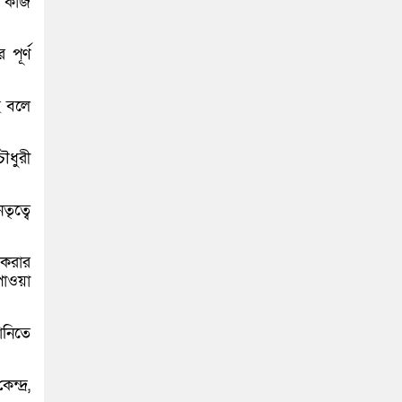
ে কাজ
পূর্ণ
ে বলে
ৌধুরী
ৃত্বে
 করার
পাওয়া
ানিতে
্দ্র,