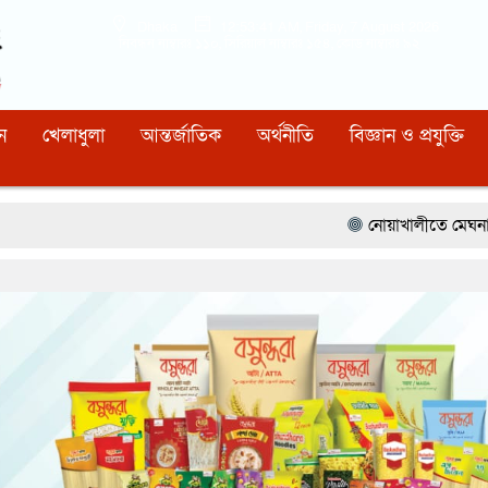
Dhaka
12:53:42 AM
, Friday, 7 August 2026
নিবন্ধন নাম্বারঃ ১১০, সিরিয়াল নাম্বারঃ ১৫৪, কোড নাম্বারঃ ৯২
ন
খেলাধুলা
আন্তর্জাতিক
অর্থনীতি
বিজ্ঞান ও প্রযুক্তি
নোয়াখালীতে মেঘনার ভাঙনরোধে জিও ব্যা