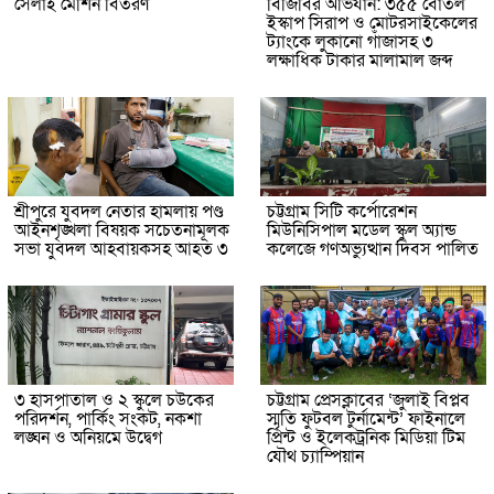
সেলাই মেশিন বিতরণ
বিজিবির অভিযান: ৩৫৫ বোতল
ইস্কাপ সিরাপ ও মোটরসাইকেলের
ট্যাংকে লুকানো গাঁজাসহ ৩
লক্ষাধিক টাকার মালামাল জব্দ
শ্রীপুরে যুবদল নেতার হামলায় পণ্ড
চট্টগ্রাম সিটি কর্পোরেশন
আইনশৃঙ্খলা বিষয়ক সচেতনামূলক
মিউনিসিপাল মডেল স্কুল অ্যান্ড
সভা যুবদল আহবায়কসহ আহত ৩
কলেজে গণঅভ্যুত্থান দিবস পালিত
৩ হাসপাতাল ও ২ স্কুলে চউকের
চট্টগ্রাম প্রেসক্লাবের ‘জুলাই বিপ্লব
পরিদর্শন, পার্কিং সংকট, নকশা
স্মৃতি ফুটবল টুর্নামেন্ট’ ফাইনালে
লঙ্ঘন ও অনিয়মে উদ্বেগ
প্রিন্ট ও ইলেকট্রনিক মিডিয়া টিম
যৌথ চ্যাম্পিয়ান