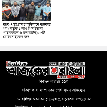
র‌্যাব-৭ চট্টগ্রাম’র অভিযানে বাইকার
গ্যাং কর্তৃক ১ লাখ পিস ইয়াবা
পাচারকালে ৬ জন আটক,০৫টি
মোটরসাইকেল জব্দ
নিবন্ধন নাম্বারঃ ১১০
প্রকাশক ও সম্পাদকঃ শেখ সুমন আহম্মেদ
মোবাইলঃ ০৯৬৯৬১৭৮৫৪৫, ০১৭৩৩-৩৬১১৪৮