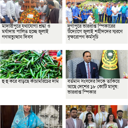
মাদারীপুরে যথাযোগ্য শ্রদ্ধা ও
দুর্গাপুরে ভারপ্রাপ্ত স্পিকারের
মর্যাদায় পালিত হচ্ছে জুলাই
উদ্যোগে জুলাই শহীদদের স্মরণে
গণঅভ্যুত্থান দিবস
বৃক্ষরোপণ কর্মসূচি
হু হু করে বাড়ছে কাঁচামরিচের দাম
বর্তমান সংসদের দিকে তাকিয়ে
আছে দেশের ১৮ কোটি মানুষ:
ভারপ্রাপ্ত স্পিকার