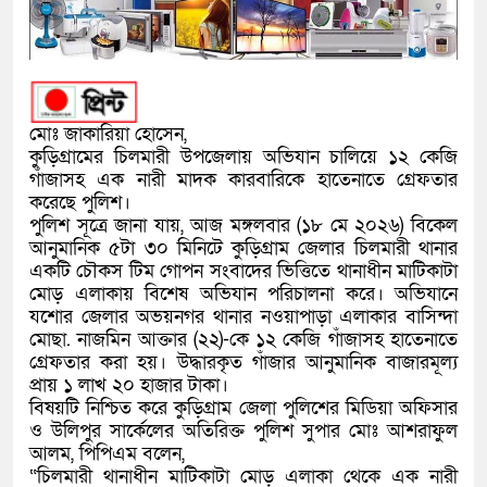
মোঃ জাকারিয়া হোসেন,
কুড়িগ্রামের চিলমারী উপজেলায় অভিযান চালিয়ে ১২ কেজি
গাঁজাসহ এক নারী মাদক কারবারিকে হাতেনাতে গ্রেফতার
করেছে পুলিশ।
পুলিশ সূত্রে জানা যায়, আজ মঙ্গলবার (১৮ মে ২০২৬) বিকেল
আনুমানিক ৫টা ৩০ মিনিটে কুড়িগ্রাম জেলার চিলমারী থানার
একটি চৌকস টিম গোপন সংবাদের ভিত্তিতে থানাধীন মাটিকাটা
মোড় এলাকায় বিশেষ অভিযান পরিচালনা করে। অভিযানে
যশোর জেলার অভয়নগর থানার নওয়াপাড়া এলাকার বাসিন্দা
মোছা. নাজমিন আক্তার (২২)-কে ১২ কেজি গাঁজাসহ হাতেনাতে
গ্রেফতার করা হয়। উদ্ধারকৃত গাঁজার আনুমানিক বাজারমূল্য
প্রায় ১ লাখ ২০ হাজার টাকা।
বিষয়টি নিশ্চিত করে কুড়িগ্রাম জেলা পুলিশের মিডিয়া অফিসার
ও উলিপুর সার্কেলের অতিরিক্ত পুলিশ সুপার মোঃ আশরাফুল
আলম, পিপিএম বলেন,
“চিলমারী থানাধীন মাটিকাটা মোড় এলাকা থেকে এক নারী