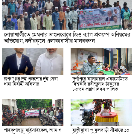
নোয়াখালীতে মেঘনার ভাঙনরোধে জিও ব্যাগ প্রকল্পে অনিয়মের
অভিযোগ, নদীরকূলে এলাকাবাসীর মানববন্ধন
রূপগঞ্জের দুই প্রজন্মের দুই সেরা
দুর্গাপুরে কালচারাল একাডেমিতে
থানা নির্বাহী অফিসার
বিশ্বকবি রবীন্দ্রনাথ ঠাকুরের
৮৫তম প্রয়াণ দিবস পালিত
পাইকগাছায় বাইসাইকেল, ভ্যান ও
হাতীবান্ধা ও ফুলবাড়ী সীমান্তে ১৫