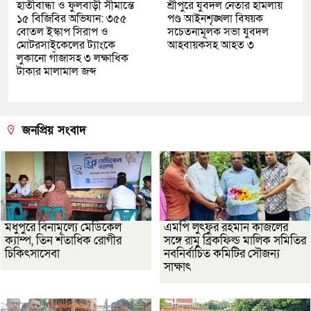
হাতীবান্ধা ও ফুলবাড়ী সীমান্তে
শ্রীপুরে যুবদল নেতার হামলায়
১৫ বিজিবির অভিযান: ৩৫৫
পণ্ড আইনশৃঙ্খলা বিষয়ক
বোতল ইস্কাপ সিরাপ ও
সচেতনামূলক সভা যুবদল
মোটরসাইকেলের ট্যাংকে
আহবায়কসহ আহত ৩
লুকানো গাঁজাসহ ৩ লক্ষাধিক
টাকার মালামাল জব্দ
জনপ্রিয় সংবাদ
মধুপুরে বিনামূল্যে মেডিকেল
এমপি লুৎফুর রহমান কাজলের
ক্যাম্প, তিন শতাধিক রোগীর
সঙ্গে রামু ব্রিকফিল্ড মালিক সমিতির
চিকিৎসাসেবা
নবনির্বাচিত কমিটির সৌজন্য
সাক্ষাৎ