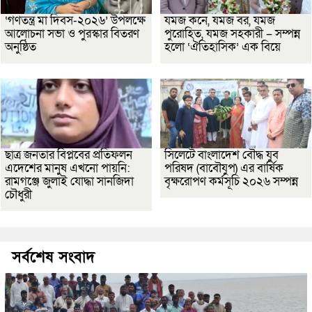
‘গণতন্ত্র মা দিবস-২০২৬’ উপলক্ষে
যমজ কনে, যমজ বর, যমজ
আলোচনা সভা ও পুরস্কার বিতরণ
পুরোহিত, যমজ সহকারী – সম্পন্ন
অনুষ্ঠিত
হলো ‘ঐতিহাসিক’ এক বিয়ে
ছাত্র জনতার বিপ্লবের প্রতিফলন
সিলেটে বাংলাদেশ বৌদ্ধ যুব
এদেশের মানুষ এখনো পায়নি:
পরিষদ (বাবৌযুপ) এর বার্ষিক
রামগঞ্জে জুলাই যোদ্ধা সানজিদা
বৃক্ষরোপণ কর্মসূচি ২০২৬ সম্পন্ন
চৌধুরী
সর্বশেষ সংবাদ