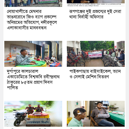
নোয়াখালীতে মেঘনার
রূপগঞ্জের দুই প্রজন্মের দুই সেরা
ভাঙনরোধে জিও ব্যাগ প্রকল্পে
থানা নির্বাহী অফিসার
অনিয়মের অভিযোগ, নদীরকূলে
এলাকাবাসীর মানববন্ধন
দুর্গাপুরে কালচারাল
পাইকগাছায় বাইসাইকেল, ভ্যান
একাডেমিতে বিশ্বকবি রবীন্দ্রনাথ
ও সেলাই মেশিন বিতরণ
ঠাকুরের ৮৫তম প্রয়াণ দিবস
পালিত