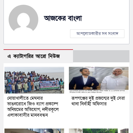
আজকের বাংলা
আপলোডকারীর সব সংবাদ
এ ক্যাটাগরির আরো নিউজ
নোয়াখালীতে মেঘনার
রূপগঞ্জের দুই প্রজন্মের দুই সেরা
ভাঙনরোধে জিও ব্যাগ প্রকল্পে
থানা নির্বাহী অফিসার
অনিয়মের অভিযোগ, নদীরকূলে
এলাকাবাসীর মানববন্ধন