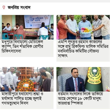
জনপ্রিয় সংবাদ
মধুপুরে বিনামূল্যে মেডিকেল
এমপি লুৎফুর রহমান কাজলের
ক্যাম্প, তিন শতাধিক রোগীর
সঙ্গে রামু ব্রিকফিল্ড মালিক সমিতির
চিকিৎসাসেবা
নবনির্বাচিত কমিটির সৌজন্য
সাক্ষাৎ
মাদারীপুরে যথাযোগ্য শ্রদ্ধা ও
বর্তমান সংসদের দিকে তাকিয়ে
মর্যাদায় পালিত হচ্ছে জুলাই
আছে দেশের ১৮ কোটি মানুষ:
গণঅভ্যুত্থান দিবস
ভারপ্রাপ্ত স্পিকার