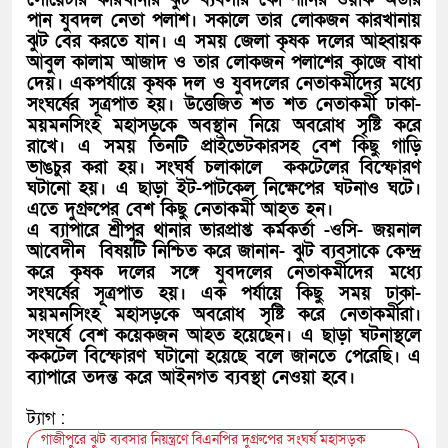
পান যুবদল নেতা পলাশ। সকালে তার লোকজন কারখানায়
ঝুট বের করতে যান। এ সময় জেলা কৃষক দলের আহ্বায়ক
আবুল কালাম আজাদ ও তার লোকজন পলাশের কাজে বাধা
দেয়। একপর্যায়ে কৃষক দল ও যুবদলের নেতাকর্মীদের মধ্যে
সংঘর্ষের সূত্রপাত হয়। উত্তেজিত শত শত নেতাকর্মী ঢাকা-
ময়মনসিংহ মহাসড়কে অবস্থান নিয়ে অবরোধ সৃষ্টি করে
রাখে। এ সময় তিনটি প্রাইভেটকারসহ বেশ কিছু গাড়ি
ভাঙচুর করা হয়। সংঘর্ষ চলাকালে ককটেলের বিস্ফোরণ
ঘটানো হয়। এ ছাড়া ইট-পাটকেল নিক্ষেপের ঘটনাও ঘটে।
এতে দুগ্রুপের বেশ কিছু নেতাকর্মী আহত হন।
এ ব্যাপারে শ্রীপুর থানার ভারপ্রাপ্ত কর্মকর্তা -ওসি- জয়নাল
আবেদীন বিষয়টি নিশ্চিত করে জানান- ঝুট ব্যবসাকে কেন্দ্র
করে কৃষক দলের সঙ্গে যুবদলের নেতাকর্মীদের মধ্যে
সংঘর্ষের সূত্রপাত হয়। এক পর্যায়ে কিছু সময় ঢাকা-
ময়মনসিংহ মহাসড়কে অবরোধ সৃষ্টি করে নেতাকর্মীরা।
সংঘর্ষে বেশ কয়েকজন আহত হয়েছেন। এ ছাড়া ঘটনাস্থলে
ককটেল বিস্ফোরণ ঘটানো হয়েছে বলে জানতে পেরেছি। এ
ব্যাপারে তদন্ত করে আইনগত ব্যবস্থা নেওয়া হবে।
ট্যাগ :
গাজীপুরে ঝুট ব্যবসার নিয়ন্ত্রণে বিএনপির দুগ্রুপের সংঘর্ষ মহাসড়ক