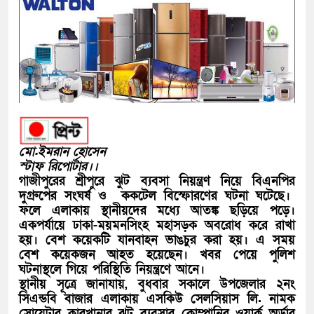
মো.ইমরান হোসেন
স্টাফ রিপোর্টার।।
গাজীপুরের শ্রীপুরে ঝুট ব্যবসা নিয়ন্ত্রণ নিয়ে বিএনপির
দুগ্রুপের সংঘর্ষ ও ককটেল বিস্ফোরণের ঘটনা ঘটেছে।
ফলে এলাকায় স্থানীয়দের মধ্যে আতঙ্ক ছড়িয়ে পড়ে।
একপর্যায়ে ঢাকা-ময়মনসিংহ মহাসড়ক অবরোধ করে রাখা
হয়। বেশ কয়েকটি যানবাহন ভাঙচুর করা হয়। এ সময়
বেশ কয়েকজন আহত হয়েছেন। খবর পেয়ে পুলিশ
ঘটনাস্থলে গিয়ে পরিস্থিতি নিয়ন্ত্রণে আনে।
স্থানীয় সূত্রে জানাযায়, বুধবার সকালে উপজেলার ২নং
সিএন্ডবি বাজার এলাকায় এসকিউ সেলসিয়াস লি. নামক
সোয়েটার কারখানার ঝুট ব্যবসার কোম্পানির ওয়ার্ক অর্ডার