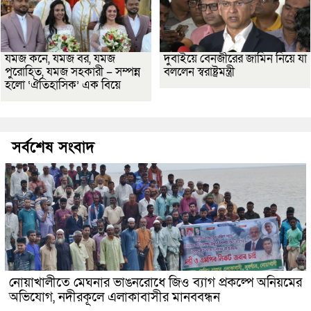
যমজ কনে, যমজ বর, যমজ
দুবাইয়ে বেনজীরের জামিন নিয়ে যা
পুরোহিত, যমজ সহকারী – সম্পন্ন
বললেন স্বরাষ্ট্রমন্ত্রী
হলো ‘ঐতিহাসিক’ এক বিয়ে
সর্বশেষ সংবাদ
নোয়াখালীতে মেঘনার ভাঙনরোধে জিও ব্যাগ প্রকল্পে অনিয়মের
অভিযোগ, নদীরকূলে এলাকাবাসীর মানববন্ধন