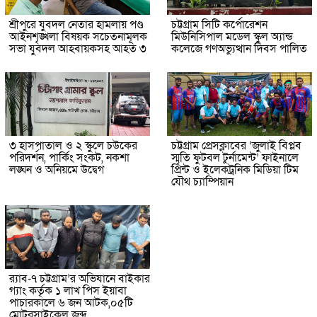
শ্রীপুরে যুবদল নেতার হামলায় পণ্ড
চট্টগ্রাম সিটি কর্পোরেশন
আইনশৃঙ্খলা বিষয়ক সচেতনামূলক
মিউনিসিপাল মডেল স্কুল অ্যান্ড
সভা যুবদল আহবায়কসহ আহত ৩
কলেজে গণঅভ্যুত্থান দিবস পালিত
৩ হাসপাতাল ও ২ স্কুলে চউকের
চট্টগ্রাম প্রেসক্লাবের ‘জুলাই বিপ্লব
পরিদর্শন, পার্কিং সংকট, নকশা
স্মৃতি ফুটবল টুর্নামেন্ট’ ফাইনালে
লঙ্ঘন ও অনিয়মে উদ্বেগ
প্রিন্ট ও ইলেকট্রনিক মিডিয়া টিম
যৌথ চ্যাম্পিয়ান
র‌্যাব-৭ চট্টগ্রাম’র অভিযানে বাইকার
গ্যাং কর্তৃক ১ লাখ পিস ইয়াবা
পাচারকালে ৬ জন আটক,০৫টি
মোটরসাইকেল জব্দ