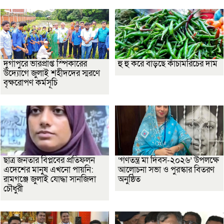
দুর্গাপুরে ভারপ্রাপ্ত স্পিকারের
হু হু করে বাড়ছে কাঁচামরিচের দাম
উদ্যোগে জুলাই শহীদদের স্মরণে
বৃক্ষরোপণ কর্মসূচি
ছাত্র জনতার বিপ্লবের প্রতিফলন
‘গণতন্ত্র মা দিবস-২০২৬’ উপলক্ষে
এদেশের মানুষ এখনো পায়নি:
আলোচনা সভা ও পুরস্কার বিতরণ
রামগঞ্জে জুলাই যোদ্ধা সানজিদা
অনুষ্ঠিত
চৌধুরী