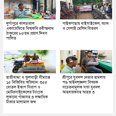
দুর্গাপুরে কালচারাল
পাইকগাছায় বাইসাইকেল, ভ্যান
একাডেমিতে বিশ্বকবি রবীন্দ্রনাথ
ও সেলাই মেশিন বিতরণ
ঠাকুরের ৮৫তম প্রয়াণ দিবস
পালিত
হাতীবান্ধা ও ফুলবাড়ী সীমান্তে
শ্রীপুরে যুবদল নেতার হামলায়
১৫ বিজিবির অভিযান: ৩৫৫
পণ্ড আইনশৃঙ্খলা বিষয়ক
বোতল ইস্কাপ সিরাপ ও
সচেতনামূলক সভা যুবদল
মোটরসাইকেলের ট্যাংকে
আহবায়কসহ আহত ৩
লুকানো গাঁজাসহ ৩ লক্ষাধিক
টাকার মালামাল জব্দ