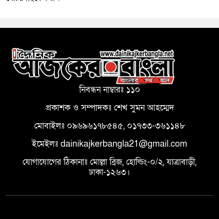
নিবন্ধন নাম্বারঃ ১১০
প্রকাশক ও সম্পাদকঃ শেখ সুমন আহম্মেদ
মোবাইলঃ ০৯৬৯৬১৭৮৫৪৫, ০১৭৩৩-৩৬১১৪৮
ইমেইলঃ dainikajkerbangla21@gmail.com
যোগাযোগের ঠিকানাঃ মোল্লা ব্রিজ, হোল্ডিং-০/২, যাত্রাবাড়ী,
ঢাকা-১২৬৩।