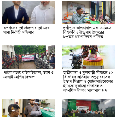
রূপগঞ্জের দুই প্রজন্মের দুই সেরা
দুর্গাপুরে কালচারাল একাডেমিতে
থানা নির্বাহী অফিসার
বিশ্বকবি রবীন্দ্রনাথ ঠাকুরের
৮৫তম প্রয়াণ দিবস পালিত
পাইকগাছায় বাইসাইকেল, ভ্যান ও
হাতীবান্ধা ও ফুলবাড়ী সীমান্তে ১৫
সেলাই মেশিন বিতরণ
বিজিবির অভিযান: ৩৫৫ বোতল
ইস্কাপ সিরাপ ও মোটরসাইকেলের
ট্যাংকে লুকানো গাঁজাসহ ৩
লক্ষাধিক টাকার মালামাল জব্দ