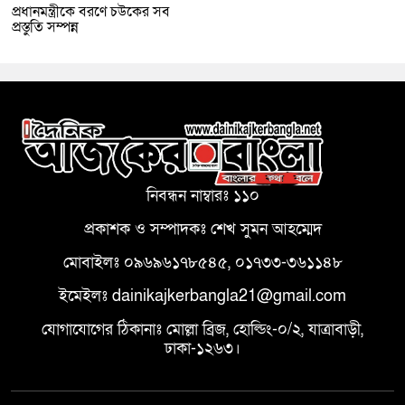
প্রধানমন্ত্রীকে বরণে চউকের সব
প্রস্তুতি সম্পন্ন
নিবন্ধন নাম্বারঃ ১১০
প্রকাশক ও সম্পাদকঃ শেখ সুমন আহম্মেদ
মোবাইলঃ ০৯৬৯৬১৭৮৫৪৫, ০১৭৩৩-৩৬১১৪৮
ইমেইলঃ dainikajkerbangla21@gmail.com
যোগাযোগের ঠিকানাঃ মোল্লা ব্রিজ, হোল্ডিং-০/২, যাত্রাবাড়ী,
ঢাকা-১২৬৩।