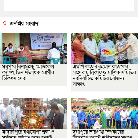
জনপ্রিয় সংবাদ
মধুপুরে বিনামূল্যে মেডিকেল
এমপি লুৎফুর রহমান কাজলের
ক্যাম্প, তিন শতাধিক রোগীর
সঙ্গে রামু ব্রিকফিল্ড মালিক সমিতির
চিকিৎসাসেবা
নবনির্বাচিত কমিটির সৌজন্য
সাক্ষাৎ
মাদারীপুরে যথাযোগ্য শ্রদ্ধা ও
দুর্গাপুরে ভারপ্রাপ্ত স্পিকারের
মর্যাদায় পালিত হচ্ছে জুলাই
উদ্যোগে জুলাই শহীদদের স্মরণে