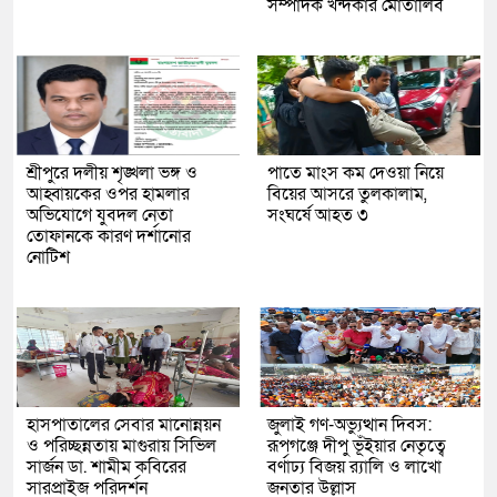
সম্পাদক খন্দকার মোতালিব
শ্রীপুরে দলীয় শৃঙ্খলা ভঙ্গ ও
পাতে মাংস কম দেওয়া নিয়ে
আহ্বায়কের ওপর হামলার
বিয়ের আসরে তুলকালাম,
অভিযোগে যুবদল নেতা
সংঘর্ষে আহত ৩
তোফানকে কারণ দর্শানোর
নোটিশ
হাসপাতালের সেবার মানোন্নয়ন
জুলাই গণ-অভ্যুত্থান দিবস:
ও পরিচ্ছন্নতায় মাগুরায় সিভিল
রূপগঞ্জে দীপু ভূঁইয়ার নেতৃত্বে
সার্জন ডা. শামীম কবিরের
বর্ণাঢ্য বিজয় র‌্যালি ও লাখো
সারপ্রাইজ পরিদর্শন
জনতার উল্লাস