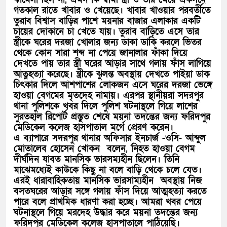
গতকাল রাতে খাবার ও খেয়েছে। খাবার খাওয়ার পরবর্তীতে
তুরাব বিশ্বাস বাড়ির পাশে ময়নার বাজার এলাকার একটি
চায়ের দোকানে চা খেতে যায়। তুরাব বাড়িতে এসে তার
স্ত্রীকে ঘরের দরজা খোলার জন্য ডাকা ডাকি করলে ভিতর
থেকে কোন সারা শব্দ না পেয়ে জানালার ফাঁকা দিয়ে
দেখতে পায় তার স্ত্রী ঘরের আড়ার সাথে গলায় ফাঁস লাগিয়ে
আত্নহত্যা করেছে। ন্ত্রীকে ঝুলন্ত অবস্থায় দেখতে পাইয়া ডাক
চিৎকার দিলে আশপাশের লোকজন এসে ঘরের দরজা ভেঙ্গে
হাওয়া বেগমের মৃতদেহ নামায়। এরপর স্থানীয়রা সদরপুর
থানা পুলিশকে খবর দিলে পুলিশ ঘটনাস্থলে গিয়ে লাশের
সুরতহাল রিপোর্ট প্রস্তুত শেষে ময়না তদন্তের জন্য ফরিদপুর
মেডিকেল কলেজ হাসপাতাল মর্গে প্রেরণ করেন।
এ ব্যাপারে সদরপুর থানার অফিসার ইনচার্জ -ওসি- আব্দুল
মোতালেব হোসেন খোকন বলেন, নিহত হাওয়া বেগম
দীর্ঘদিন যাবত মানসিক ভারসম্যহীন ছিলেন। তিনি
মাঝেমধ্যেই কাউকে কিছু না বলে বাড়ি থেকে চলে যেত।
এরই ধারাবাহিকতায় মানসিক ভারসাম্যহীন অবস্থায় নিজ
বসতঘরের আড়ার সঙ্গে গলায় ফাঁস দিয়ে আত্মহত্যা করতে
পারে বলে প্রাথমিক ধারণা করা হচ্ছে। আমরা খবর পেয়ে
ঘটনাস্থলে গিয়ে মরদেহ উদ্ধার করে ময়না তদন্তের জন্য
ফরিদপুর মেডিকেল কলেজ হাসপাতালে পাঠিয়েছি।