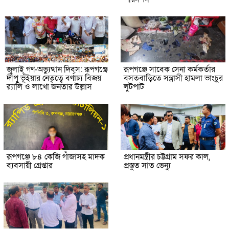
জুলাই গণ-অভ্যুত্থান দিবস: রূপগঞ্জে
রূপগঞ্জে সাবেক সেনা কর্মকর্তার
দীপু ভূঁইয়ার নেতৃত্বে বর্ণাঢ্য বিজয়
বসতবাড়িতে সন্ত্রাসী হামলা ভাংচুর
র‌্যালি ও লাখো জনতার উল্লাস
লুটপাট
রূপগঞ্জে ৮৪ কেজি গাঁজাসহ মাদক
প্রধানমন্ত্রীর চট্টগ্রাম সফর কাল,
ব্যবসায়ী গ্রেপ্তার
প্রস্তুত সাত ভেন্যু