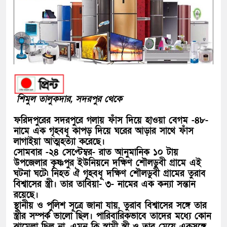
শিমুল তালুকদার, সদরপুর থেকে
ফরিদপুরের সদরপুরে গলায় ফাঁস দিয়ে হাওয়া বেগম -৪৮-
নামে এক গৃহবধূ কাপড় দিয়ে ঘরের আড়ার সাথে ফাঁস
লাগাইয়া আত্মহত্যা করেছে।
সোমবার -২৪ সেপ্টেম্বর- রাত আনুমানিক ১০ টায়
উপজেলার কৃষ্ণপুর ইউনিয়নে দক্ষিণ শৌলডুবী গ্রামে এই
ঘটনা ঘটে৷ নিহত ঐ গৃহবধূ দক্ষিণ শৌলডুবী গ্রামের তুরাব
বিশ্বাসের স্ত্রী। তার তাবিয়া- ৩- নামের এক কন্যা সন্তান
রয়েছে।
স্থানীয় ও পুলিশ সূত্রে জানা যায়, তুরাব বিশ্বাসের সঙ্গে তার
স্ত্রীর সম্পর্ক ভালো ছিল। পারিবারিকভাবে তাদের মধ্যে কোন
ঝামেলা ছিল না, এমন কি স্বামী স্ত্রী ও তার মেয়ে একসঙ্গে