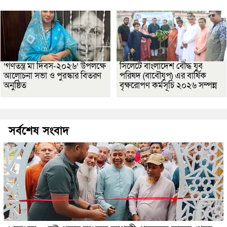
‘গণতন্ত্র মা দিবস-২০২৬’ উপলক্ষে
সিলেটে বাংলাদেশ বৌদ্ধ যুব
আলোচনা সভা ও পুরস্কার বিতরণ
পরিষদ (বাবৌযুপ) এর বার্ষিক
অনুষ্ঠিত
বৃক্ষরোপণ কর্মসূচি ২০২৬ সম্পন্ন
সর্বশেষ সংবাদ