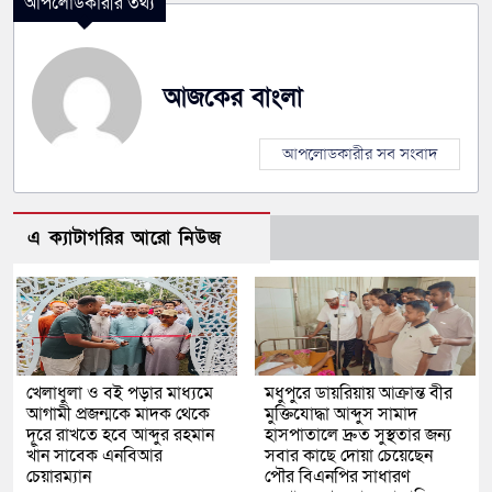
আপলোডকারীর তথ্য
আজকের বাংলা
আপলোডকারীর সব সংবাদ
এ ক্যাটাগরির আরো নিউজ
খেলাধুলা ও বই পড়ার মাধ্যমে
মধুপুরে ডায়রিয়ায় আক্রান্ত বীর
আগামী প্রজন্মকে মাদক থেকে
মুক্তিযোদ্ধা আব্দুস সামাদ
দূরে রাখতে হবে আব্দুর রহমান
হাসপাতালে দ্রুত সুস্থতার জন্য
খাঁন সাবেক এনবিআর
সবার কাছে দোয়া চেয়েছেন
চেয়ারম্যান
পৌর বিএনপির সাধারণ