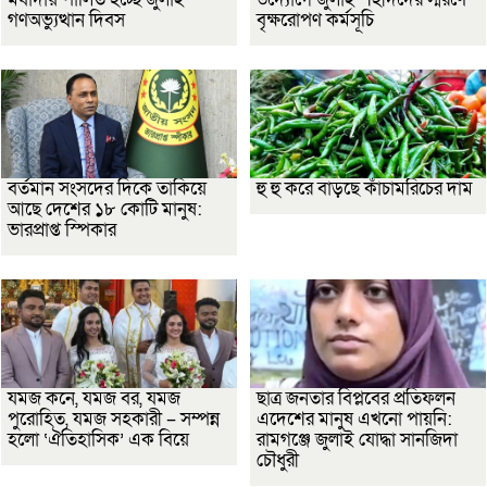
গণঅভ্যুত্থান দিবস
বৃক্ষরোপণ কর্মসূচি
বর্তমান সংসদের দিকে তাকিয়ে
হু হু করে বাড়ছে কাঁচামরিচের দাম
আছে দেশের ১৮ কোটি মানুষ:
ভারপ্রাপ্ত স্পিকার
যমজ কনে, যমজ বর, যমজ
ছাত্র জনতার বিপ্লবের প্রতিফলন
পুরোহিত, যমজ সহকারী – সম্পন্ন
এদেশের মানুষ এখনো পায়নি:
হলো ‘ঐতিহাসিক’ এক বিয়ে
রামগঞ্জে জুলাই যোদ্ধা সানজিদা
চৌধুরী