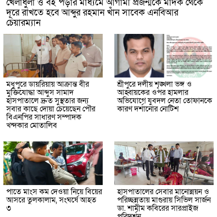
খেলাধুলা ও বই পড়ার মাধ্যমে আগামী প্রজন্মকে মাদক থেকে
দূরে রাখতে হবে আব্দুর রহমান খাঁন সাবেক এনবিআর
চেয়ারম্যান
মধুপুরে ডায়রিয়ায় আক্রান্ত বীর
শ্রীপুরে দলীয় শৃঙ্খলা ভঙ্গ ও
মুক্তিযোদ্ধা আব্দুস সামাদ
আহ্বায়কের ওপর হামলার
হাসপাতালে দ্রুত সুস্থতার জন্য
অভিযোগে যুবদল নেতা তোফানকে
সবার কাছে দোয়া চেয়েছেন পৌর
কারণ দর্শানোর নোটিশ
বিএনপির সাধারণ সম্পাদক
খন্দকার মোতালিব
পাতে মাংস কম দেওয়া নিয়ে বিয়ের
হাসপাতালের সেবার মানোন্নয়ন ও
আসরে তুলকালাম, সংঘর্ষে আহত
পরিচ্ছন্নতায় মাগুরায় সিভিল সার্জন
৩
ডা. শামীম কবিরের সারপ্রাইজ
পরিদর্শন