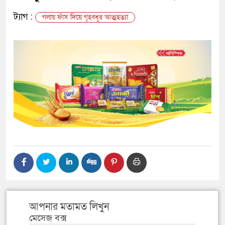
ট্যাগ :
গলায় ফাঁস দিয়ে গৃহবধূর আত্মহত্যা
আপনার মতামত লিখুন
মেসেজ বক্স