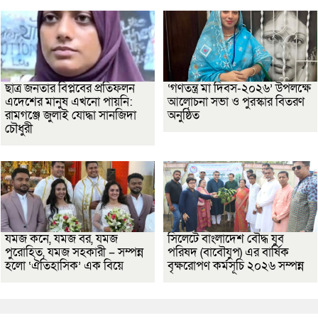
ছাত্র জনতার বিপ্লবের প্রতিফলন
‘গণতন্ত্র মা দিবস-২০২৬’ উপলক্ষে
এদেশের মানুষ এখনো পায়নি:
আলোচনা সভা ও পুরস্কার বিতরণ
রামগঞ্জে জুলাই যোদ্ধা সানজিদা
অনুষ্ঠিত
চৌধুরী
যমজ কনে, যমজ বর, যমজ
সিলেটে বাংলাদেশ বৌদ্ধ যুব
পুরোহিত, যমজ সহকারী – সম্পন্ন
পরিষদ (বাবৌযুপ) এর বার্ষিক
হলো ‘ঐতিহাসিক’ এক বিয়ে
বৃক্ষরোপণ কর্মসূচি ২০২৬ সম্পন্ন