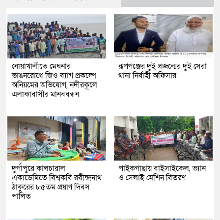
নোয়াখালীতে মেঘনার
রূপগঞ্জের দুই প্রজন্মের দুই সেরা
ভাঙনরোধে জিও ব্যাগ প্রকল্পে
থানা নির্বাহী অফিসার
অনিয়মের অভিযোগ, নদীরকূলে
এলাকাবাসীর মানববন্ধন
দুর্গাপুরে কালচারাল
পাইকগাছায় বাইসাইকেল, ভ্যান
একাডেমিতে বিশ্বকবি রবীন্দ্রনাথ
ও সেলাই মেশিন বিতরণ
ঠাকুরের ৮৫তম প্রয়াণ দিবস
পালিত