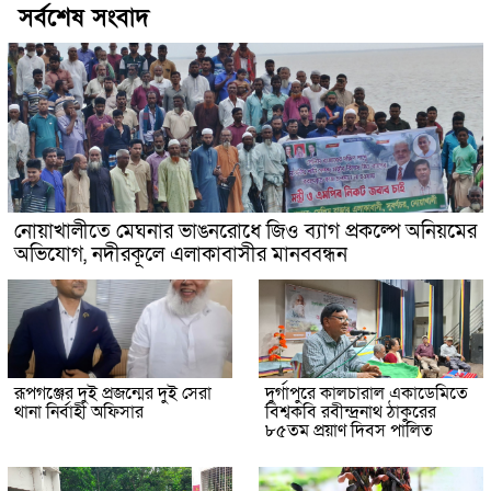
সর্বশেষ সংবাদ
নোয়াখালীতে মেঘনার ভাঙনরোধে জিও ব্যাগ প্রকল্পে অনিয়মের
অভিযোগ, নদীরকূলে এলাকাবাসীর মানববন্ধন
রূপগঞ্জের দুই প্রজন্মের দুই সেরা
দুর্গাপুরে কালচারাল একাডেমিতে
থানা নির্বাহী অফিসার
বিশ্বকবি রবীন্দ্রনাথ ঠাকুরের
৮৫তম প্রয়াণ দিবস পালিত