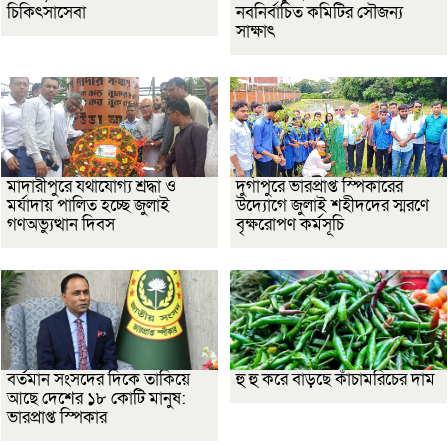
চিকিৎসাসেবা
নবনির্বাচিত কমিটির সৌজন্য
সাক্ষাৎ
মাদারীপুরে যথাযোগ্য শ্রদ্ধা ও
দুর্গাপুরে ভারপ্রাপ্ত স্পিকারের
মর্যাদায় পালিত হচ্ছে জুলাই
উদ্যোগে জুলাই শহীদদের স্মরণে
গণঅভ্যুত্থান দিবস
বৃক্ষরোপণ কর্মসূচি
বর্তমান সংসদের দিকে তাকিয়ে
হু হু করে বাড়ছে কাঁচামরিচের দাম
আছে দেশের ১৮ কোটি মানুষ:
ভারপ্রাপ্ত স্পিকার