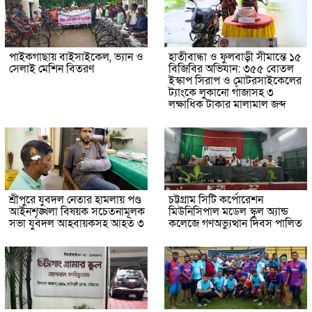
পাইকগাছায় বাইসাইকেল, ভ্যান ও
হাতীবান্ধা ও ফুলবাড়ী সীমান্তে ১৫
সেলাই মেশিন বিতরণ
বিজিবির অভিযান: ৩৫৫ বোতল
ইস্কাপ সিরাপ ও মোটরসাইকেলের
ট্যাংকে লুকানো গাঁজাসহ ৩
লক্ষাধিক টাকার মালামাল জব্দ
শ্রীপুরে যুবদল নেতার হামলায় পণ্ড
চট্টগ্রাম সিটি কর্পোরেশন
আইনশৃঙ্খলা বিষয়ক সচেতনামূলক
মিউনিসিপাল মডেল স্কুল অ্যান্ড
সভা যুবদল আহবায়কসহ আহত ৩
কলেজে গণঅভ্যুত্থান দিবস পালিত