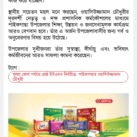
কাজ করে যাচ্ছেন।
স্থানীয় সচেতন মহল মনে করছেন, ওয়াসিউজ্জামান চৌধুরীর
দূরদর্শী নেতৃত্ব ও দক্ষ প্রশাসনিক কর্মকৌশলের মাধ্যমে
পাইকগাছা উপজেলার শিক্ষা, উন্নয়ন ও জনসেবামূলক কার্যক্রম
আরও বেগবান হবে। তাঁর এ অর্জন উপজেলাবাসীর জন্য গর্ব ও
অনুপ্রেরণার বিষয় হয়ে উঠেছে।
উপজেলার সুধীজনরা তাঁর সুস্বাস্থ্য, দীর্ঘায়ু এবং ভবিষ্যৎ
কর্মজীবনের আরও সাফল্য কামনা করেছেন।
ট্যাগ :
খুলনা জেলা পর্যায়ে শ্রেষ্ঠ ইউএনও নির্বাচিত: পাইকগাছার ওয়াসিউজ্জামান
চৌধুরী