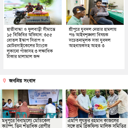
হাতীবান্ধা ও ফুলবাড়ী সীমান্তে
শ্রীপুরে যুবদল নেতার হামলায়
১৫ বিজিবির অভিযান: ৩৫৫
পণ্ড আইনশৃঙ্খলা বিষয়ক
বোতল ইস্কাপ সিরাপ ও
সচেতনামূলক সভা যুবদল
মোটরসাইকেলের ট্যাংকে
আহবায়কসহ আহত ৩
লুকানো গাঁজাসহ ৩ লক্ষাধিক
টাকার মালামাল জব্দ
জনপ্রিয় সংবাদ
মধুপুরে বিনামূল্যে মেডিকেল
এমপি লুৎফুর রহমান কাজলের
ক্যাম্প, তিন শতাধিক রোগীর
সঙ্গে রামু ব্রিকফিল্ড মালিক সমিতির