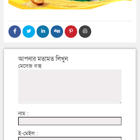
আপনার মতামত লিখুন
মেসেজ বক্স
নাম :
ই-মেইল :