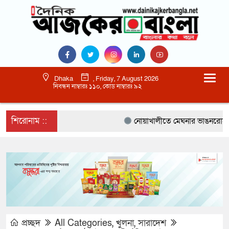
Dhaka
, Friday, 7 August 2026
নিবন্ধন নাম্বারঃ ১১০, কোড নাম্বারঃ ৯২
শিরোনাম ::
নোয়াখালীতে মেঘনার ভাঙনরোধে জিও ব
প্রচ্ছদ
All Categories
,
খুলনা
,
সারাদেশ