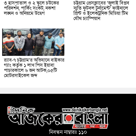
৩ হাসপাতাল ও ২ স্কুলে চউকের
চট্টগ্রাম প্রেসক্লাবের ‘জুলাই বিপ্লব
পরিদর্শন, পার্কিং সংকট, নকশা
স্মৃতি ফুটবল টুর্নামেন্ট’ ফাইনালে
লঙ্ঘন ও অনিয়মে উদ্বেগ
প্রিন্ট ও ইলেকট্রনিক মিডিয়া টিম
যৌথ চ্যাম্পিয়ান
র‌্যাব-৭ চট্টগ্রাম’র অভিযানে বাইকার
গ্যাং কর্তৃক ১ লাখ পিস ইয়াবা
পাচারকালে ৬ জন আটক,০৫টি
মোটরসাইকেল জব্দ
নিবন্ধন নাম্বারঃ ১১০