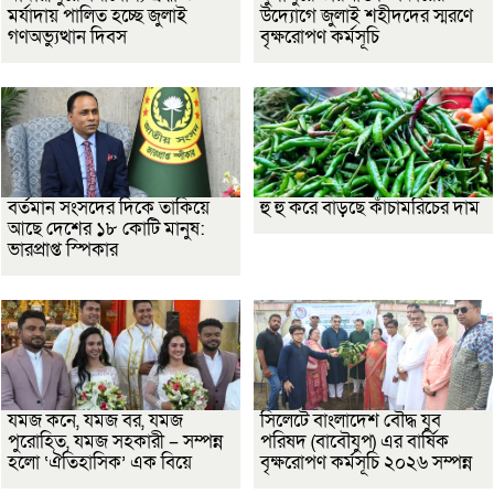
মর্যাদায় পালিত হচ্ছে জুলাই
উদ্যোগে জুলাই শহীদদের স্মরণে
গণঅভ্যুত্থান দিবস
বৃক্ষরোপণ কর্মসূচি
বর্তমান সংসদের দিকে তাকিয়ে
হু হু করে বাড়ছে কাঁচামরিচের দাম
আছে দেশের ১৮ কোটি মানুষ:
ভারপ্রাপ্ত স্পিকার
যমজ কনে, যমজ বর, যমজ
সিলেটে বাংলাদেশ বৌদ্ধ যুব
পুরোহিত, যমজ সহকারী – সম্পন্ন
পরিষদ (বাবৌযুপ) এর বার্ষিক
হলো ‘ঐতিহাসিক’ এক বিয়ে
বৃক্ষরোপণ কর্মসূচি ২০২৬ সম্পন্ন