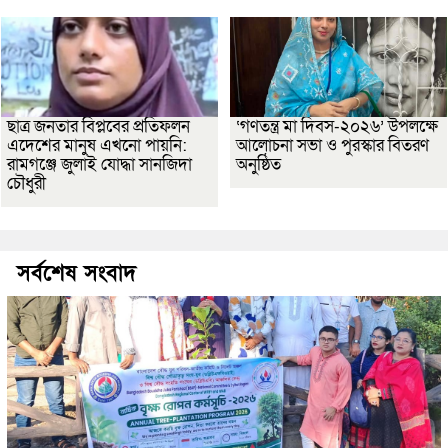
ছাত্র জনতার বিপ্লবের প্রতিফলন
‘গণতন্ত্র মা দিবস-২০২৬’ উপলক্ষে
এদেশের মানুষ এখনো পায়নি:
আলোচনা সভা ও পুরস্কার বিতরণ
রামগঞ্জে জুলাই যোদ্ধা সানজিদা
অনুষ্ঠিত
চৌধুরী
সর্বশেষ সংবাদ