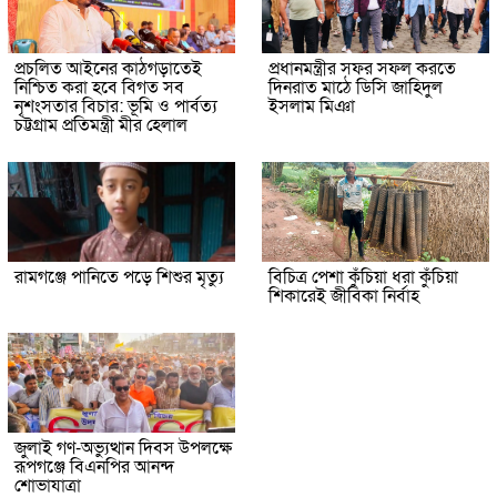
প্রচলিত আইনের কাঠগড়াতেই
প্রধানমন্ত্রীর সফর সফল করতে
নিশ্চিত করা হবে বিগত সব
দিনরাত মাঠে ডিসি জাহিদুল
নৃশংসতার বিচার: ভূমি ও পার্বত্য
ইসলাম মিঞা
চট্টগ্রাম প্রতিমন্ত্রী মীর হেলাল
রামগঞ্জে পানিতে পড়ে শিশুর মৃত্যু
বিচিত্র পেশা কুঁচিয়া ধরা কুঁচিয়া
শিকারেই জীবিকা নির্বাহ
জুলাই গণ-অভ্যুত্থান দিবস উপলক্ষে
রূপগঞ্জে বিএনপির আনন্দ
শোভাযাত্রা