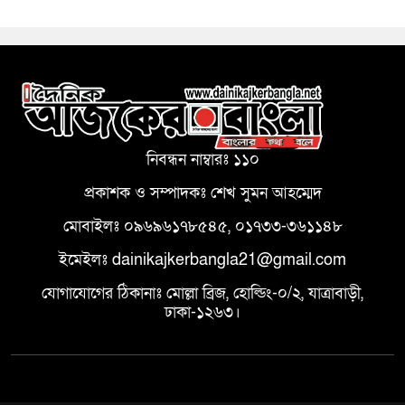
নিবন্ধন নাম্বারঃ ১১০
প্রকাশক ও সম্পাদকঃ শেখ সুমন আহম্মেদ
মোবাইলঃ ০৯৬৯৬১৭৮৫৪৫, ০১৭৩৩-৩৬১১৪৮
ইমেইলঃ dainikajkerbangla21@gmail.com
যোগাযোগের ঠিকানাঃ মোল্লা ব্রিজ, হোল্ডিং-০/২, যাত্রাবাড়ী,
ঢাকা-১২৬৩।