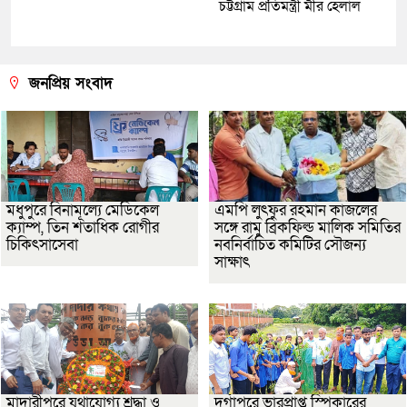
চট্টগ্রাম প্রতিমন্ত্রী মীর হেলাল
জনপ্রিয় সংবাদ
মধুপুরে বিনামূল্যে মেডিকেল
এমপি লুৎফুর রহমান কাজলের
ক্যাম্প, তিন শতাধিক রোগীর
সঙ্গে রামু ব্রিকফিল্ড মালিক সমিতির
চিকিৎসাসেবা
নবনির্বাচিত কমিটির সৌজন্য
সাক্ষাৎ
মাদারীপুরে যথাযোগ্য শ্রদ্ধা ও
দুর্গাপুরে ভারপ্রাপ্ত স্পিকারের