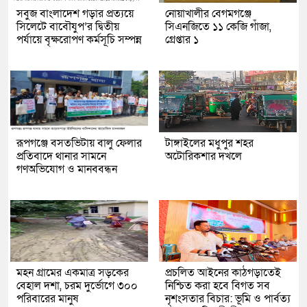
সবুজ বাংলাদেশ গড়ার প্রত্যয়ে
নোয়াখালীর বেগমগঞ্জে
সিলেটে বাবৌযুপ’র দ্বিতীয়
সিএনজিতে ১১ কেজি গাঁজা,
পর্যায়ে বৃক্ষরোপণ কর্মসূচি সম্পন্ন
গ্রেপ্তার ১
রূপগঞ্জে বসতভিটায় বালু ফেলার
টাঙ্গাইলের মধুপুর শহর
প্রতিবাদে থানার সামনে
অটোরিকশার দখলে
গণঅভিযোগ ও মানববন্ধন
মহন গ্রামের একমাত্র সড়কের
প্রচলিত আইনের কাঠগড়াতেই
বেহাল দশা, চরম দুর্ভোগে ৩০০
নিশ্চিত করা হবে বিগত সব
পরিবারের মানুষ
নৃশংসতার বিচার: ভূমি ও পার্বত্য