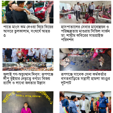
পাতে মাংস কম দেওয়া নিয়ে বিয়ের
হাসপাতালের সেবার মানোন্নয়ন ও
আসরে তুলকালাম, সংঘর্ষে আহত
পরিচ্ছন্নতায় মাগুরায় সিভিল সার্জন
৩
ডা. শামীম কবিরের সারপ্রাইজ
পরিদর্শন
জুলাই গণ-অভ্যুত্থান দিবস: রূপগঞ্জে
রূপগঞ্জে সাবেক সেনা কর্মকর্তার
দীপু ভূঁইয়ার নেতৃত্বে বর্ণাঢ্য বিজয়
বসতবাড়িতে সন্ত্রাসী হামলা ভাংচুর
র‌্যালি ও লাখো জনতার উল্লাস
লুটপাট