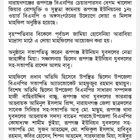
নারায়ণগঞ্জের রূপগঞ্জে বিএনপির চেয়ারপারসন বেগম খালেদা
জিয়ার রোগমুক্তি ও সুস্থতা কামনায় রূপগঞ্জ ইউনিয়নের ১নং
ওয়ার্ড বিএনপি ও অঙ্গসংগঠনের উদ্যোগে দোয়া ও মিলাদ
মাহফিল অনুষ্ঠিত হয়েছে।
বৃহস্পতিবার বিকেলে পূর্বাচল জামিয়া হোসেনিয়া আরাবিয়া
মাদ্রাসা মাঠে এ দোয়া মাহফিলের আয়োজন করা হয়।
অনুষ্ঠানে সভাপতিত্ব করেন রূপগঞ্জ ইউনিয়ন যুবদলের নেতা
জাহাঙ্গীর মিয়া। সঞ্চালনায় ছিলেন রূপগঞ্জ ইউনিয়ন যুবদলের
সহ-সভাপতি রাশেদ আলম বাবু।
মাহফিলে প্রধান অতিথি হিসেবে উপস্থিত ছিলেন উপজেলা
বিএনপির সভাপতি অ্যাডভোকেট মাহফুজুর রহমান হুমায়ুন।
বিশেষ অতিথি ছিলেন উপজেলা বিএনপির সাধারণ সম্পাদক
হাজী বাছিরউদ্দিন বাচ্চু, রূপগঞ্জ থানা যুবদলের ভারপ্রাপ্ত
আহ্বায়ক আমিনুল ইসলাম প্রিন্স, নারায়ণগঞ্জ জেলা ছাত্রদলের
সাবেক সিনিয়র সহ-সভাপতি আবু মো. মাছুম, রূপগঞ্জ থানা
যুবদলের আহ্বায়ক সদস্য বাতেন পারভে,উপজেলা বিএনপির
কোষাধ্যক্ষ শামীম ভুঁইয়া, রূপগঞ্জ ইউনিয়ন যুবদলের সহ-
সভাপতি মো. সুজন আহম্মেদ, মো. শফিকুল ইসলাম, হাবিবুর
রহমান, কবির হোসেন, শিপন আহমেদ, সারফারাজ মিয়া, সাইদুর