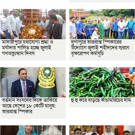
মাদারীপুরে যথাযোগ্য শ্রদ্ধা ও
দুর্গাপুরে ভারপ্রাপ্ত স্পিকারের
মর্যাদায় পালিত হচ্ছে জুলাই
উদ্যোগে জুলাই শহীদদের স্মরণে
গণঅভ্যুত্থান দিবস
বৃক্ষরোপণ কর্মসূচি
বর্তমান সংসদের দিকে তাকিয়ে
হু হু করে বাড়ছে কাঁচামরিচের দাম
আছে দেশের ১৮ কোটি মানুষ:
ভারপ্রাপ্ত স্পিকার