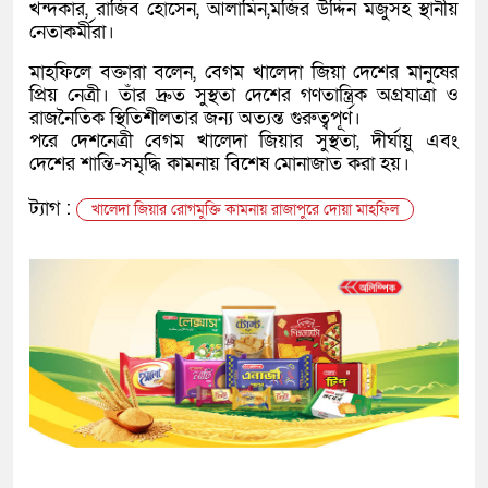
খন্দকার, রাজিব হোসেন, আলামিন,মজির উদ্দিন মজুসহ স্থানীয়
নেতাকর্মীরা।
মাহফিলে বক্তারা বলেন, বেগম খালেদা জিয়া দেশের মানুষের
প্রিয় নেত্রী। তাঁর দ্রুত সুস্থতা দেশের গণতান্ত্রিক অগ্রযাত্রা ও
রাজনৈতিক স্থিতিশীলতার জন্য অত্যন্ত গুরুত্বপূর্ণ।
পরে দেশনেত্রী বেগম খালেদা জিয়ার সুস্থতা, দীর্ঘায়ু এবং
দেশের শান্তি-সমৃদ্ধি কামনায় বিশেষ মোনাজাত করা হয়।
ট্যাগ :
খালেদা জিয়ার রোগমুক্তি কামনায় রাজাপুরে দোয়া মাহফিল