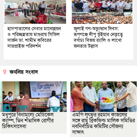
হাসপাতালের সেবার মানোন্নয়ন
জুলাই গণ-অভ্যুত্থান দিবস:
ও পরিচ্ছন্নতায় মাগুরায় সিভিল
রূপগঞ্জে দীপু ভূঁইয়ার নেতৃত্বে
সার্জন ডা. শামীম কবিরের
বর্ণাঢ্য বিজয় র‌্যালি ও লাখো
সারপ্রাইজ পরিদর্শন
জনতার উল্লাস
জনপ্রিয় সংবাদ
মধুপুরে বিনামূল্যে মেডিকেল
এমপি লুৎফুর রহমান কাজলের
ক্যাম্প, তিন শতাধিক রোগীর
সঙ্গে রামু ব্রিকফিল্ড মালিক সমিতির
চিকিৎসাসেবা
নবনির্বাচিত কমিটির সৌজন্য
সাক্ষাৎ