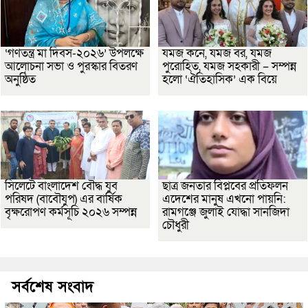
‘গণতন্ত্র মা দিবস-২০২৬’ উপলক্ষে
যমজ কনে, যমজ বর, যমজ
আলোচনা সভা ও পুরস্কার বিতরণ
পুরোহিত, যমজ সহকারী – সম্পন্ন
অনুষ্ঠিত
হলো ‘ঐতিহাসিক’ এক বিয়ে
সিলেটে বাংলাদেশ বৌদ্ধ যুব
ছাত্র জনতার বিপ্লবের প্রতিফলন
পরিষদ (বাবৌযুপ) এর বার্ষিক
এদেশের মানুষ এখনো পায়নি:
বৃক্ষরোপণ কর্মসূচি ২০২৬ সম্পন্ন
রামগঞ্জে জুলাই যোদ্ধা সানজিদা
চৌধুরী
সর্বশেষ সংবাদ