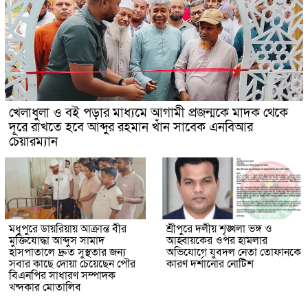
খেলাধুলা ও বই পড়ার মাধ্যমে আগামী প্রজন্মকে মাদক থেকে
দূরে রাখতে হবে আব্দুর রহমান খাঁন সাবেক এনবিআর
চেয়ারম্যান
মধুপুরে ডায়রিয়ায় আক্রান্ত বীর
শ্রীপুরে দলীয় শৃঙ্খলা ভঙ্গ ও
মুক্তিযোদ্ধা আব্দুস সামাদ
আহ্বায়কের ওপর হামলার
হাসপাতালে দ্রুত সুস্থতার জন্য
অভিযোগে যুবদল নেতা তোফানকে
সবার কাছে দোয়া চেয়েছেন পৌর
কারণ দর্শানোর নোটিশ
বিএনপির সাধারণ সম্পাদক
খন্দকার মোতালিব