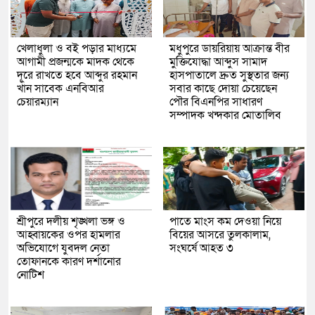
খেলাধুলা ও বই পড়ার মাধ্যমে
মধুপুরে ডায়রিয়ায় আক্রান্ত বীর
আগামী প্রজন্মকে মাদক থেকে
মুক্তিযোদ্ধা আব্দুস সামাদ
দূরে রাখতে হবে আব্দুর রহমান
হাসপাতালে দ্রুত সুস্থতার জন্য
খাঁন সাবেক এনবিআর
সবার কাছে দোয়া চেয়েছেন
চেয়ারম্যান
পৌর বিএনপির সাধারণ
সম্পাদক খন্দকার মোতালিব
শ্রীপুরে দলীয় শৃঙ্খলা ভঙ্গ ও
পাতে মাংস কম দেওয়া নিয়ে
আহ্বায়কের ওপর হামলার
বিয়ের আসরে তুলকালাম,
অভিযোগে যুবদল নেতা
সংঘর্ষে আহত ৩
তোফানকে কারণ দর্শানোর
নোটিশ