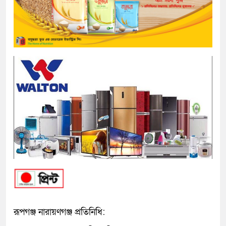
রূপগঞ্জ নারায়ণগঞ্জ প্রতিনিধি: