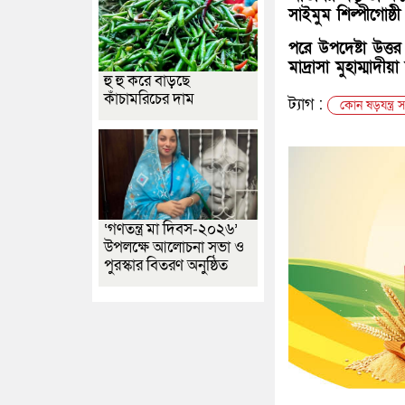
সাইমুম শিল্পীগোষ্
পরে উপদেষ্টা উত্ত
মাদ্রাসা মুহাম্মাদ
হু হু করে বাড়ছে
কাঁচামরিচের দাম
ট্যাগ :
কোন ষড়যন্ত্র 
‘গণতন্ত্র মা দিবস-২০২৬’
উপলক্ষে আলোচনা সভা ও
পুরস্কার বিতরণ অনুষ্ঠিত