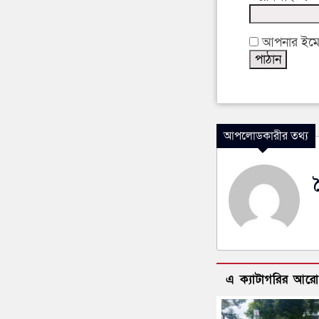
আপনার ইমেইল
আপলোডকারীর তথ্য
এ ক্যাটাগরির আর