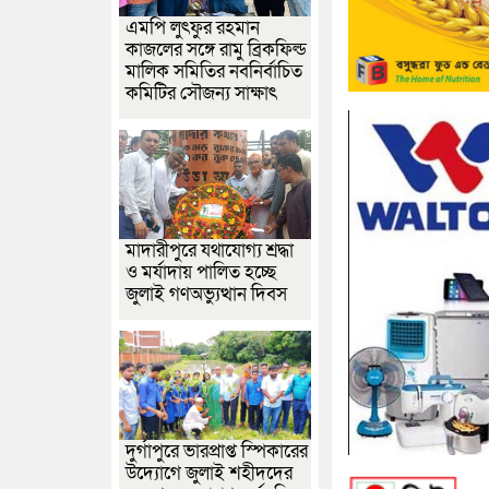
এমপি লুৎফুর রহমান
কাজলের সঙ্গে রামু ব্রিকফিল্ড
মালিক সমিতির নবনির্বাচিত
কমিটির সৌজন্য সাক্ষাৎ
মাদারীপুরে যথাযোগ্য শ্রদ্ধা
ও মর্যাদায় পালিত হচ্ছে
জুলাই গণঅভ্যুত্থান দিবস
দুর্গাপুরে ভারপ্রাপ্ত স্পিকারের
উদ্যোগে জুলাই শহীদদের