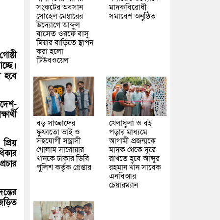
সংকটের অবসান
মাদকবিরোধী
সোহেল মেম্বারের
সমাবেশ অনুষ্ঠিত
উদ্যোগে আব্দুল
বাসেত ওরফে বাসু
মিয়ার বাড়িতে স্থাপন
করা হলো
োষ্ঠী
টিউবওয়েল
চ্ছে।
া হবে
াদেশ-
ার্থী
বড় সাজ্জাদের
খেলাধুলা ও বই
ফুফাতো ভাই ও
পড়ার মাধ্যমে
সহযোগী সন্ত্রাসী
আগামী প্রজন্মকে
প্রিয়
গোলাম সারোয়ার
মাদক থেকে দূরে
ধিকার
খানকে ঢাকার ডিবি
রাখতে হবে আব্দুর
্রচার
পুলিশ কর্তৃক গ্রেপ্তার
রহমান খাঁন সাবেক
এনবিআর
চেয়ারম্যান
ন্তের
জড়িত