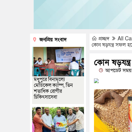
প্রচ্ছদ
All Ca
জনপ্রিয় সংবাদ
কোন ষড়যন্ত্র সফল হত
কোন ষড়যন্ত্
আপডেট সময় 
মধুপুরে বিনামূল্যে
মেডিকেল ক্যাম্প, তিন
শতাধিক রোগীর
চিকিৎসাসেবা