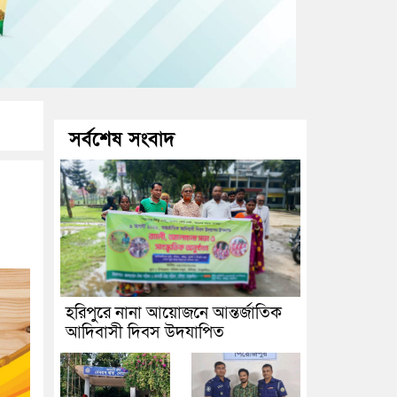
সর্বশেষ সংবাদ
হরিপুরে নানা আয়োজনে আন্তর্জাতিক
আদিবাসী দিবস উদযাপিত