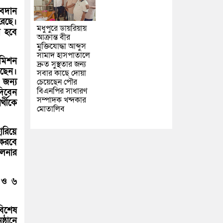
অবদান
রেছে।
মধুপুরে ডায়রিয়ায়
ি হবে
আক্রান্ত বীর
মুক্তিযোদ্ধা আব্দুস
সামাদ হাসপাতালে
কমিশন
দ্রুত সুস্থতার জন্য
েছেন।
সবার কাছে দোয়া
 জন্য
চেয়েছেন পৌর
বিএনপির সাধারণ
দিবেন
সম্পাদক খন্দকার
্থীকে
মোতালিব
ারিয়ে
 করবে
ালনার
ী ও ৬
বিশেষ
্ঠানে