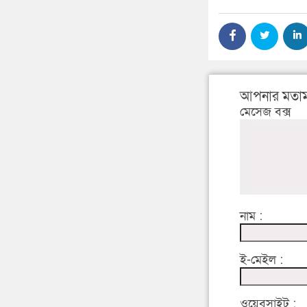
আপনার মতাম
মেসেজ বক্স
নাম :
ই-মেইল :
ওয়েবসাইট :