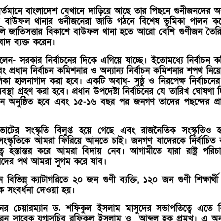
র্তমানে বাংলাদেশ যেখানে দাড়িয়ে আছে তার পিছনে গুনীজনদের 
ীতে বাউফল থানার গুনীজনেরা জাতি গঠনে বিশেষ ভূমিকা পালন ক
লি জাতিসত্তার বিকাশে বাউফল থানা হতে আরো বেশি গুণীজন তৈর
াদ ব্যক্ত করেন।
ন- সরকার নির্বাচনের দিকে এগিয়ে যাচ্ছে। ইতোমধ্যে নির্বাচন 
বং প্রধান নির্বাচন কমিশনার ও অন্যান্য নির্বাচন কমিশনার শপথ নিয়
া হালনাগাদ করা হবে। একটি অবাধ- সুষ্ঠু ও নিরপেক্ষ নির্বাচনের
বস্থা গ্রহণ করা হবে। প্রধান উপদেষ্টা নির্বাচনের যে তারিখ ঘোষণা 
াচন অনুষ্ঠিত হবে এবং ১৫-১৬ বছর পর জনগণ তাদের পছন্দের প্রার
োটের সংস্কৃতি বিলুপ্ত হয়ে গেছে এবং রাজনৈতিক সংস্কৃতিও হ
ংস্কৃতিকে আমরা ফিরিয়ে আনতে চাই। জনগণ যাদেরকে নির্বাচিত
্ব হস্তান্তর করে আমরা বিদায় নেব। আগামীতে যারা রাষ্ট্র পরিচ
তাদের পথ আমরা সুগম করে যাব।
ানে বিভিন্ন ক্যাটাগরিতে ২০ জন গুণী ব্যক্তি, ১২০ জন গুণী শিক্ষার্থ
 সংবর্ধনা দেওয়া হয়।
ের চেয়ারম্যান ড. শফিকুল ইসলাম মাসুদের সভাপতিত্বে এতে 
রেন সাবেক যুগ্মসচিব রফিকুল ইসলাম ও আব্দুল হক প্রমুখ। এ অনুষ