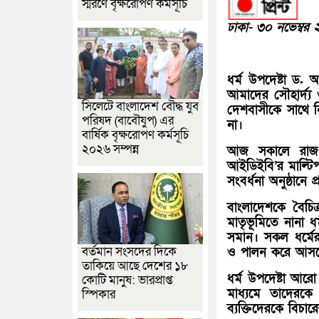
স্মরণে বৃক্ষরোপণ কর্মসূচি
ঢাকা- ৩০ নভেম্বর
ধর্ম উপদেষ্টা ড
আমাদের সৌহার্দ্য 
সিলেটে বাংলাদেশ বৌদ্ধ যুব
দেশবাসীকে সাথে ন
পরিষদ (বাবৌযুপ) এর
না।
বার্ষিক বৃক্ষরোপণ কর্মসূচি
২০২৬ সম্পন্ন
আজ সকালে রাজধান
আইডিইবি’র মাল্টি
সংবর্ধনা অনুষ্ঠান
বাংলাদেশকে বৈচিত
মাতৃভূমিতে নানা ধ
সমান। সকল ধর্মের ম
বর্তমান সংসদের দিকে
ও পালন করে আসছে।
তাকিয়ে আছে দেশের ১৮
ধর্ম উপদেষ্টা আরো
কোটি মানুষ: ভারপ্রাপ্ত
মাধ্যমে তাদেরক
স্পিকার
ব্যক্তিদেরকে বিচারের