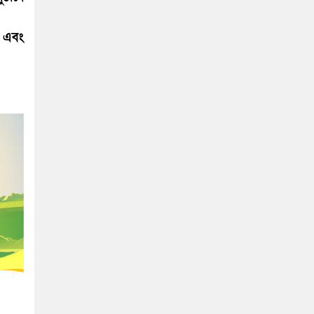
য় এবং