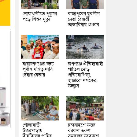
নোয়াখালীতে পুকুরে
রাজাপুরের যুবলীগ
পড়ে শিশুর মৃত্যু
নেতা রেজভী
ভান্ডারিয়ায় গ্রেপ্তার
নারায়ণগঞ্জের জন্য
রূপগঞ্জে ঐতিহ্যবাহী
পূর্ণাঙ্গ মন্ত্রিত্ব দাবি
পাতিল দৌড়
চেম্বার নেতার
প্রতিযোগিতা,
হাজারো দর্শকের
উচ্ছ্বাস
গোলাবাড়ী
চন্দনাইশে উত্তর
উত্তরপাড়ায়
বরকল তরুণ
দীর্ঘদিনের পানির
সমাজের উদ্যোগে