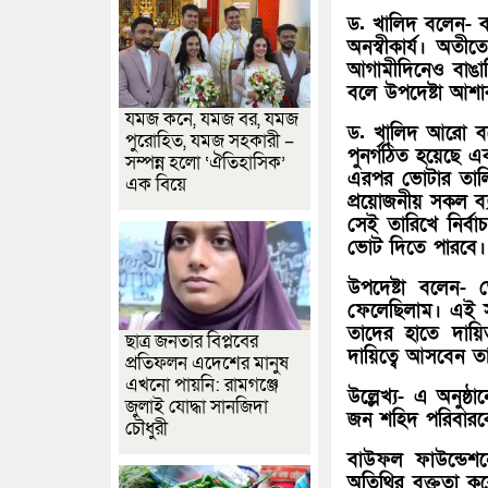
ড. খালিদ বলেন- ব
অনস্বীকার্য। অত
আগামীদিনেও বাঙা
বলে উপদেষ্টা আশাব
যমজ কনে, যমজ বর, যমজ
ড. খালিদ আরো বলে
পুরোহিত, যমজ সহকারী –
পুনর্গঠিত হয়েছে এ
সম্পন্ন হলো ‘ঐতিহাসিক’
এরপর ভোটার তালিক
এক বিয়ে
প্রয়োজনীয় সকল ব্য
সেই তারিখে নির্ব
ভোট দিতে পারবে।
উপদেষ্টা বলেন- ভ
ফেলেছিলাম। এই স
তাদের হাতে দায়িত
ছাত্র জনতার বিপ্লবের
দায়িত্বে আসবেন 
প্রতিফলন এদেশের মানুষ
এখনো পায়নি: রামগঞ্জে
উল্লেখ্য- এ অনুষ্ঠ
জুলাই যোদ্ধা সানজিদা
জন শহিদ পরিবারকে
চৌধুরী
বাউফল ফাউন্ডেশন
অতিথির বক্তৃতা ক