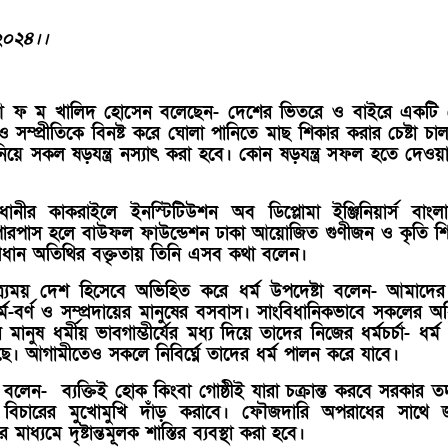
 ২০২৪।।
. আ ফ ম খালিদ হোসেন বলেছেন- দেশের ভিতরে ও বাইরে একটি গ
ও সম্প্রীতিকে বিনষ্ট করে ঘোলা পানিতে মাছ শিকার করার চেষ্টা চালা
িয়ে সকল ষড়যন্ত্র নস্যাৎ করা হবে। কোন ষড়যন্ত্র সফল হতে দেওয়
ীর কাকরাইলে ইনস্টিটিউশন অব ডিপ্লোমা ইঞ্জিনিয়ার্স বাংল
পারপাস হলে বাউফল ফাউন্ডেশন ঢাকা আয়োজিত গুণীজন ও কৃতি শিক্ষ
ে প্রধান অতিথির বক্তৃতায় তিনি এসব কথা বলেন।
্র্যময় দেশ হিসেবে অভিহিত করে ধর্ম উপদেষ্টা বলেন- আমাদের 
র্ম-বর্ণ ও সম্প্রদায়ের মানুষের বসবাস। সাংবিধানিকভাবে সকলের অ
ানুষ ধর্মীয় ভাবগাম্ভীর্যের মধ্য দিয়ে তাদের নিজের ধর্মচর্চা- ধর্ম প
 আগামীতেও সকলে নিবির্ঘ্নে তাদের ধর্ম পালন করে যাবে।
 বলেন- ব্যক্তিই হোক কিংবা গোষ্ঠীই যারা চক্রান্ত করবে সরকার তদ
ে বিচারের মুখোমুখি দাঁড় করাবে। ফৌজদারি অপরাধের সাথে 
 মাধ্যমে দৃষ্টান্তমূলক শাস্তির ব্যবস্থা করা হবে।