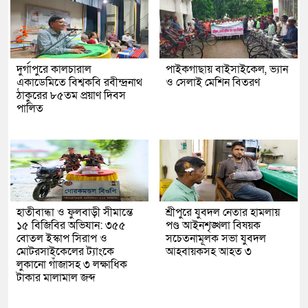
দুর্গাপুরে কালচারাল
পাইকগাছায় বাইসাইকেল, ভ্যান
একাডেমিতে বিশ্বকবি রবীন্দ্রনাথ
ও সেলাই মেশিন বিতরণ
ঠাকুরের ৮৫তম প্রয়াণ দিবস
পালিত
হাতীবান্ধা ও ফুলবাড়ী সীমান্তে
শ্রীপুরে যুবদল নেতার হামলায়
১৫ বিজিবির অভিযান: ৩৫৫
পণ্ড আইনশৃঙ্খলা বিষয়ক
বোতল ইস্কাপ সিরাপ ও
সচেতনামূলক সভা যুবদল
মোটরসাইকেলের ট্যাংকে
আহবায়কসহ আহত ৩
লুকানো গাঁজাসহ ৩ লক্ষাধিক
টাকার মালামাল জব্দ