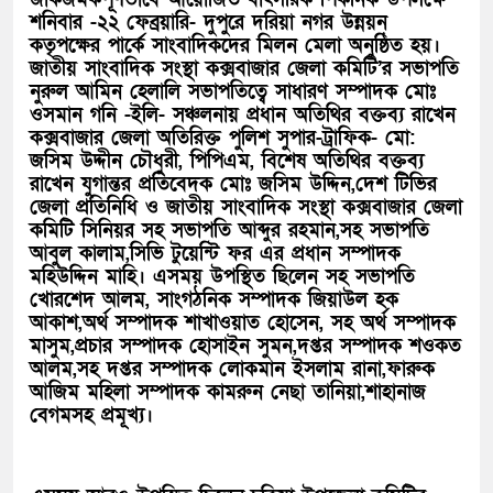
শনিবার -২২ ফেব্রয়ারি- দুপুরে দরিয়া নগর উন্নয়ন
কতৃপক্ষের পার্কে সাংবাদিকদের মিলন মেলা অনুষ্ঠিত হয়।
জাতীয় সাংবাদিক সংস্থা কক্সবাজার জেলা কমিটি’র সভাপতি
নুরুল আমিন হেলালি সভাপতিত্বে সাধারণ সম্পাদক মোঃ
ওসমান গনি -ইলি- সঞ্চলনায় প্রধান অতিথির বক্তব্য রাখেন
কক্সবাজার জেলা অতিরিক্ত পুলিশ সুপার-ট্রাফিক- মো:
জসিম উদ্দীন চৌধুরী, পিপিএম, বিশেষ অতিথির বক্তব্য
রাখেন যুগান্তর প্রতিবেদক মোঃ জসিম উদ্দিন,দেশ টিভির
জেলা প্রতিনিধি ও জাতীয় সাংবাদিক সংস্থা কক্সবাজার জেলা
কমিটি সিনিয়র সহ সভাপতি আব্দুর রহমান,সহ সভাপতি
আবুল কালাম,সিভি টুয়েন্টি ফর এর প্রধান সম্পাদক
মহিউদ্দিন মাহি। এসময় উপস্থিত ছিলেন সহ সভাপতি
খোরশেদ আলম, সাংগঠনিক সম্পাদক জিয়াউল হক
আকাশ,অর্থ সম্পাদক শাখাওয়াত হোসেন, সহ অর্থ সম্পাদক
মাসুম,প্রচার সম্পাদক হোসাইন সুমন,দপ্তর সম্পাদক শওকত
আলম,সহ দপ্তর সম্পাদক লোকমান ইসলাম রানা,ফারুক
আজিম মহিলা সম্পাদক কামরুন নেছা তানিয়া,শাহানাজ
বেগমসহ প্রমূখ্য।