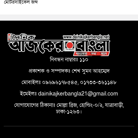
মোটরসাইকেল জব্দ
নিবন্ধন নাম্বারঃ ১১০
প্রকাশক ও সম্পাদকঃ শেখ সুমন আহম্মেদ
মোবাইলঃ ০৯৬৯৬১৭৮৫৪৫, ০১৭৩৩-৩৬১১৪৮
ইমেইলঃ dainikajkerbangla21@gmail.com
যোগাযোগের ঠিকানাঃ মোল্লা ব্রিজ, হোল্ডিং-০/২, যাত্রাবাড়ী,
ঢাকা-১২৬৩।