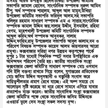
এসময় আরও উপস্থিত ছিলেন-চকিয়া উপজেলা কমিটির
সভাপতি জামাল হোসেন, সাংগঠনিক সম্পাদক নুরুল আমিন
টিপু, অর্থ সম্পাদক শাহালম, আব্দুল আল মামুন,উখিয়া
উপজেলা কমিটির সভাপতি ফরিদুল আলম,সহ সভাপতি
খলিলুর রহমান সাধারণ সম্পাদক এম এ সাত্তার,সাংগঠনিক
সম্পাদক কামাল উদ্দিন জয়,সালাহ উদ্দীন, ইসমাইল, রহিমা
বেগম, মহেশখালী উপজেলা কমিটি সাংগঠনিক সম্পাদক
আব্দুল করিম,অর্থ সম্পাদক আবুবকর, সালাহ
উদ্দিন,ফাহিম,রামু উপজেলার সভাপতি আবুল কালাম,বন ও
পরিবেশ বিষয়ক সম্পাদক কায়েদ আলম কায়সারসহ আরো
প্রমূখ্য। কক্সবাজার দরিয়া নগর উন্নয়ন কতৃপক্ষের পার্কে
দুপুর ১ টার মধ্যেই পিকনিক স্পটে সবার উপস্থিতিতে এক
আনন্দঘন পরিবেশ তৈরি হয়। জাতীয় সাংবাদিক সংস্থা
কক্সবাজার জেলা কমিটি’র সাধারণ সম্পাদক মোঃ ওসমান
গনি ইলি বক্তব্য রাখতে গিয়ে বলেন, যুগান্তরের প্রতিবেদক
মোঃ জসিম উদ্দিন অনুসন্ধানী ও বস্তুনিষ্ঠ সংবাদ করে
দায়িত্বশীলতার প্রমাণ রেখে যাচ্ছে। এই অল্প সময়ে যে
আলোড়ন সৃষ্টি করেছে তা ধরে রেখে সামনে এগিয়ে যাবার
প্রত্যাশাও ব্যক্ত করেন। জাতীয় সাংবাদিক সংস্থা কক্সবাজার
জেলা কমিটি’র পক্ষে থেকে সাংবাদিক জসিম উদ্দিনকে
এওয়ার্ড তুলে দেন সংস্থা সকল সদস্য বৃন্দ।