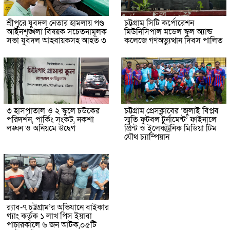
শ্রীপুরে যুবদল নেতার হামলায় পণ্ড
চট্টগ্রাম সিটি কর্পোরেশন
আইনশৃঙ্খলা বিষয়ক সচেতনামূলক
মিউনিসিপাল মডেল স্কুল অ্যান্ড
সভা যুবদল আহবায়কসহ আহত ৩
কলেজে গণঅভ্যুত্থান দিবস পালিত
৩ হাসপাতাল ও ২ স্কুলে চউকের
চট্টগ্রাম প্রেসক্লাবের ‘জুলাই বিপ্লব
পরিদর্শন, পার্কিং সংকট, নকশা
স্মৃতি ফুটবল টুর্নামেন্ট’ ফাইনালে
লঙ্ঘন ও অনিয়মে উদ্বেগ
প্রিন্ট ও ইলেকট্রনিক মিডিয়া টিম
যৌথ চ্যাম্পিয়ান
র‌্যাব-৭ চট্টগ্রাম’র অভিযানে বাইকার
গ্যাং কর্তৃক ১ লাখ পিস ইয়াবা
পাচারকালে ৬ জন আটক,০৫টি