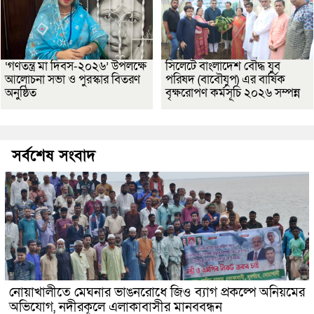
‘গণতন্ত্র মা দিবস-২০২৬’ উপলক্ষে
সিলেটে বাংলাদেশ বৌদ্ধ যুব
আলোচনা সভা ও পুরস্কার বিতরণ
পরিষদ (বাবৌযুপ) এর বার্ষিক
অনুষ্ঠিত
বৃক্ষরোপণ কর্মসূচি ২০২৬ সম্পন্ন
সর্বশেষ সংবাদ
নোয়াখালীতে মেঘনার ভাঙনরোধে জিও ব্যাগ প্রকল্পে অনিয়মের
অভিযোগ, নদীরকূলে এলাকাবাসীর মানববন্ধন