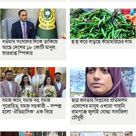
বর্তমান সংসদের দিকে তাকিয়ে
হু হু করে বাড়ছে কাঁচামরিচের দাম
আছে দেশের ১৮ কোটি মানুষ:
ভারপ্রাপ্ত স্পিকার
যমজ কনে, যমজ বর, যমজ
ছাত্র জনতার বিপ্লবের প্রতিফলন
পুরোহিত, যমজ সহকারী – সম্পন্ন
এদেশের মানুষ এখনো পায়নি:
হলো ‘ঐতিহাসিক’ এক বিয়ে
রামগঞ্জে জুলাই যোদ্ধা সানজিদা
চৌধুরী