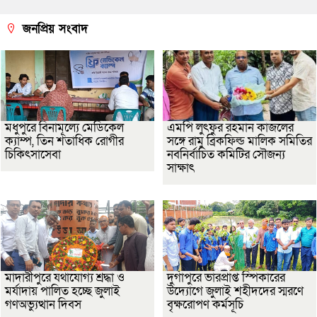
জনপ্রিয় সংবাদ
মধুপুরে বিনামূল্যে মেডিকেল
এমপি লুৎফুর রহমান কাজলের
ক্যাম্প, তিন শতাধিক রোগীর
সঙ্গে রামু ব্রিকফিল্ড মালিক সমিতির
চিকিৎসাসেবা
নবনির্বাচিত কমিটির সৌজন্য
সাক্ষাৎ
মাদারীপুরে যথাযোগ্য শ্রদ্ধা ও
দুর্গাপুরে ভারপ্রাপ্ত স্পিকারের
মর্যাদায় পালিত হচ্ছে জুলাই
উদ্যোগে জুলাই শহীদদের স্মরণে
গণঅভ্যুত্থান দিবস
বৃক্ষরোপণ কর্মসূচি