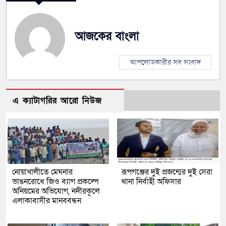
আজকের বাংলা
আপলোডকারীর সব সংবাদ
এ ক্যাটাগরির আরো নিউজ
নোয়াখালীতে মেঘনার
রূপগঞ্জের দুই প্রজন্মের দুই সেরা
ভাঙনরোধে জিও ব্যাগ প্রকল্পে
থানা নির্বাহী অফিসার
অনিয়মের অভিযোগ, নদীরকূলে
এলাকাবাসীর মানববন্ধন