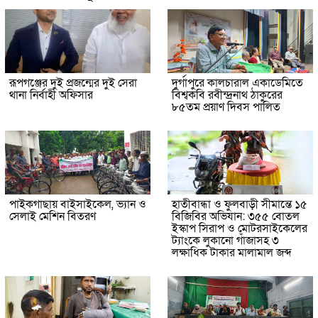
রূপগঞ্জের দুই প্রজন্মের দুই সেরা
দুর্গাপুরে কালচারাল একাডেমিতে
থানা নির্বাহী অফিসার
বিশ্বকবি রবীন্দ্রনাথ ঠাকুরের
৮৫তম প্রয়াণ দিবস পালিত
পাইকগাছায় বাইসাইকেল, ভ্যান ও
হাতীবান্ধা ও ফুলবাড়ী সীমান্তে ১৫
সেলাই মেশিন বিতরণ
বিজিবির অভিযান: ৩৫৫ বোতল
ইস্কাপ সিরাপ ও মোটরসাইকেলের
ট্যাংকে লুকানো গাঁজাসহ ৩
লক্ষাধিক টাকার মালামাল জব্দ