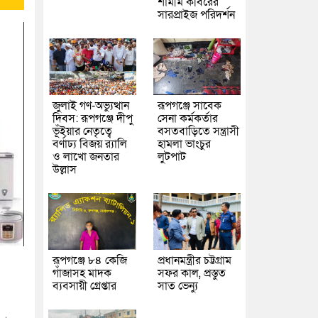
শামীম কবিরের
সারপ্রাইজ পরিদর্শন
জুলাই গণ-অভ্যুত্থান
রূপগঞ্জে সাবেক
দিবস: রূপগঞ্জে দীপু
সেনা কর্মকর্তার
ভূঁইয়ার নেতৃত্বে
বসতবাড়িতে সন্ত্রাসী
বর্ণাঢ্য বিজয় র‌্যালি
হামলা ভাংচুর
ও লাখো জনতার
লুটপাট
উল্লাস
রূপগঞ্জে ৮৪ কেজি
প্রধানমন্ত্রীর চট্টগ্রাম
গাঁজাসহ মাদক
সফর কাল, প্রস্তুত
ব্যবসায়ী গ্রেপ্তার
সাত ভেন্যু