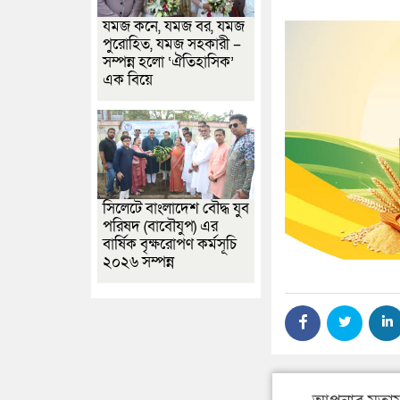
যমজ কনে, যমজ বর, যমজ
পুরোহিত, যমজ সহকারী –
সম্পন্ন হলো ‘ঐতিহাসিক’
এক বিয়ে
সিলেটে বাংলাদেশ বৌদ্ধ যুব
পরিষদ (বাবৌযুপ) এর
বার্ষিক বৃক্ষরোপণ কর্মসূচি
২০২৬ সম্পন্ন