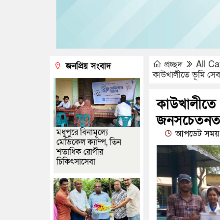
প্রচ্ছদ
All Ca
জনপ্রিয় সংবাদ
কাউখালীতে ভূমি সেব
কাউখালীতে 
জনসচেতনতাম
মধুপুরে বিনামূল্যে
আপডেট সময় 
মেডিকেল ক্যাম্প, তিন
শতাধিক রোগীর
চিকিৎসাসেবা