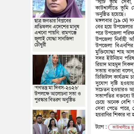
“স্মার্ট ভূমি সে
কাউখালীতে ভূমি স
অনুষ্ঠিত হয়েছে।
মঙ্গলবার (১৯ মে) স
ছাত্র জনতার বিপ্লবের
বের হয়ে উপজেলার বি
প্রতিফলন এদেশের মানুষ
এখনো পায়নি: রামগঞ্জে
পরে উপজেলা পরিষদ
জুলাই যোদ্ধা সানজিদা
উপজেলা নির্বাহী অ
চৌধুরী
উপজেলা বিএনপির
মুক্তিযোদ্ধা শাহ
সদর ইউনিয়ন পরিষদ
রিয়াদ মাহমুদ সিকদা
সভায় বক্তারা বলেন
ডিজিটাল কার্যক্রম 
সুযোগ সৃষ্টি হওয়
‘গণতন্ত্র মা দিবস-২০২৬’
সচেতন হওয়ারও আহ
উপলক্ষে আলোচনা সভা ও
সভাপতির বক্তব্যে 
পুরস্কার বিতরণ অনুষ্ঠিত
চেয়ে অনেক বেশি আ
সেবা পেতে পারে, 
হয়রানির শিকার না 
ট্যাগ :
কাউখালীতে ভূ