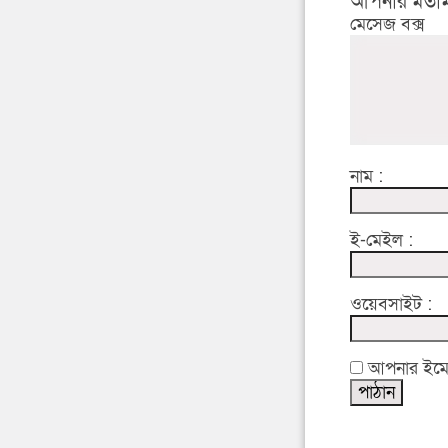
আপনার মতাম
মেসেজ বক্স
নাম :
ই-মেইল :
ওয়েবসাইট :
আপনার ইমেইল