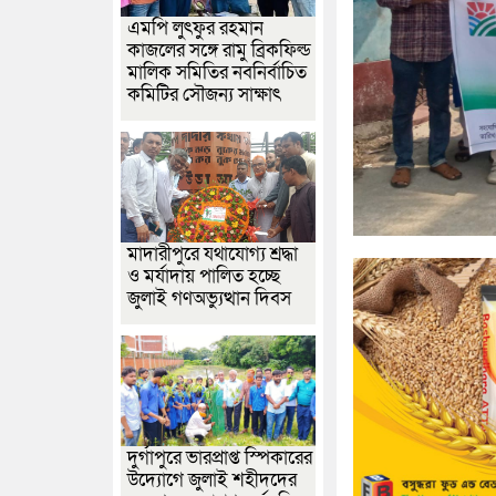
এমপি লুৎফুর রহমান
কাজলের সঙ্গে রামু ব্রিকফিল্ড
মালিক সমিতির নবনির্বাচিত
কমিটির সৌজন্য সাক্ষাৎ
মাদারীপুরে যথাযোগ্য শ্রদ্ধা
ও মর্যাদায় পালিত হচ্ছে
জুলাই গণঅভ্যুত্থান দিবস
দুর্গাপুরে ভারপ্রাপ্ত স্পিকারের
উদ্যোগে জুলাই শহীদদের