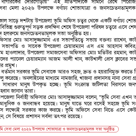
বা, নাগরিকের দোরগোড়ায়” এই প্রতিপাদ্যকে সামনে রেখে পিরোজ
েবা মেলা ২০২৬ উপলক্ষে বর্ণাঢ্য শোভাযাত্রা ও জনসচেতনতামূল
কাল সাড়ে দশটায় উপজেলা ভূমি অফিস চত্বর থেকে একটি বর্ণাঢ্য শোভায
ভিন্ন গুরুত্বপূর্ণ সড়ক প্রদক্ষিণ শেষে উপজেলা পরিষদ চত্বরে এসে শে
 হলরুমে জনসচেতনতামূলক সভা অনুষ্ঠিত হয়।
ফিসার মোঃ আসাদুজ্জামান এর সভাপতিত্বে সভায় বক্তব্য রাখেন, কা
 সভাপতি ও সাবেক উপজেলা চেয়ারম্যান এস এম আহসান কবির,
 আলম হাওলাদার, উপজেলা সমাজসেবা অফিসার মোঃ মতিউর রহমান, কা
ের প্যানেল চেয়ারম্যান আজম আলী খান, কাউখালী প্রেস ক্লাবের স
র প্রমুখ।
, বর্তমান সরকার ভূমি সেবাকে আরও সহজ, দ্রুত ও হয়রানিমুক্ত করতে বি
চালু করেছে। অনলাইনের মাধ্যমে নামজারি, খাজনা প্রদানসহ নানা সেবা গ্
ায় সাধারণ মানুষ উপকৃত হচ্ছে। ভূমি সংক্রান্ত জটিলতা নিরসনে জ
্বান জানান তারা।
উপজেলা নির্বাহী অফিসার মোঃ আসাদুজ্জামান বলেন, “ভূমি সেবা এখন
ধুনিক ও জনবান্ধব হয়েছে। মানুষ যাতে ঘরে বসেই সহজে ভূমি সংক্
সে লক্ষ্যেই সরকার কাজ করছে। ভূমি অফিসে সেবা নিতে এসে কে
হন, সে বিষয়ে প্রশাসন সর্বদা তৎপর রয়েছে।
মি সেবা মেলা ২০২৬ উপলক্ষে শোভাযাত্রা ও জনসচেতনতামূলক সভা অনুষ্ঠিত