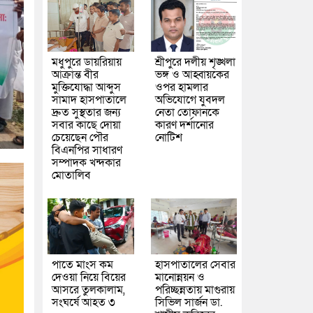
মধুপুরে ডায়রিয়ায়
শ্রীপুরে দলীয় শৃঙ্খলা
আক্রান্ত বীর
ভঙ্গ ও আহ্বায়কের
মুক্তিযোদ্ধা আব্দুস
ওপর হামলার
সামাদ হাসপাতালে
অভিযোগে যুবদল
দ্রুত সুস্থতার জন্য
নেতা তোফানকে
সবার কাছে দোয়া
কারণ দর্শানোর
চেয়েছেন পৌর
নোটিশ
বিএনপির সাধারণ
সম্পাদক খন্দকার
মোতালিব
পাতে মাংস কম
হাসপাতালের সেবার
দেওয়া নিয়ে বিয়ের
মানোন্নয়ন ও
আসরে তুলকালাম,
পরিচ্ছন্নতায় মাগুরায়
সংঘর্ষে আহত ৩
সিভিল সার্জন ডা.