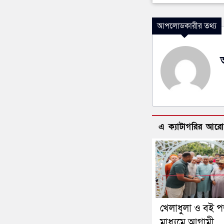
আপলোডকারীর তথ্য
এ ক্যাটাগরির আর
খেলাধুলা ও বই প
মাধ্যমে আগামী