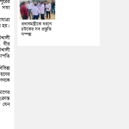
পুরের
ক সভা
াত্রা
প্রধানমন্ত্রীকে বরণে
ষ হয়।
চউকের সব প্রস্তুতি
সম্পন্ন
উখালী
 বীর
উখালী
ভাপতি
ভিন্ন
রহণের
নগণকে
 আগের
রান্ত
উ যেন