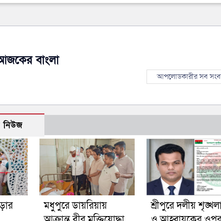
আজকের বাংলা
আপলোডকারীর সব সংব
ো নিউজ
ড়ার
মধুপুরে ডায়রিয়ায়
শ্রীপুরে দলীয় শৃঙ্খলা
আক্রান্ত বীর মুক্তিযোদ্ধা
ও আহ্বায়কের ওপ