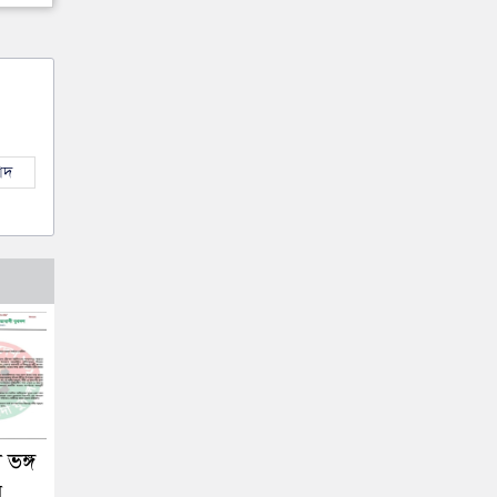
াদ
 ভঙ্গ
র