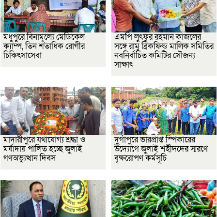
মধুপুরে বিনামূল্যে মেডিকেল
এমপি লুৎফুর রহমান কাজলের
ক্যাম্প, তিন শতাধিক রোগীর
সঙ্গে রামু ব্রিকফিল্ড মালিক সমিতির
চিকিৎসাসেবা
নবনির্বাচিত কমিটির সৌজন্য
সাক্ষাৎ
মাদারীপুরে যথাযোগ্য শ্রদ্ধা ও
দুর্গাপুরে ভারপ্রাপ্ত স্পিকারের
মর্যাদায় পালিত হচ্ছে জুলাই
উদ্যোগে জুলাই শহীদদের স্মরণে
গণঅভ্যুত্থান দিবস
বৃক্ষরোপণ কর্মসূচি