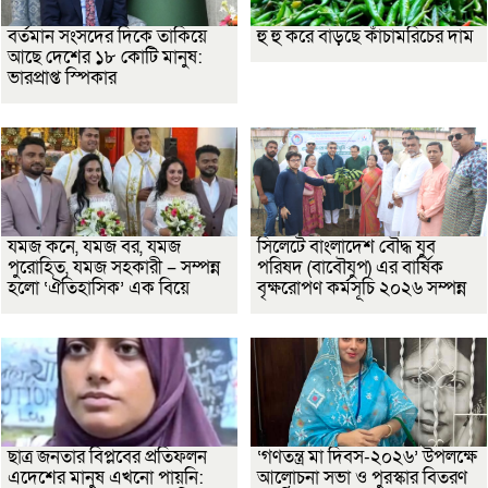
বর্তমান সংসদের দিকে তাকিয়ে
হু হু করে বাড়ছে কাঁচামরিচের দাম
আছে দেশের ১৮ কোটি মানুষ:
ভারপ্রাপ্ত স্পিকার
যমজ কনে, যমজ বর, যমজ
সিলেটে বাংলাদেশ বৌদ্ধ যুব
পুরোহিত, যমজ সহকারী – সম্পন্ন
পরিষদ (বাবৌযুপ) এর বার্ষিক
হলো ‘ঐতিহাসিক’ এক বিয়ে
বৃক্ষরোপণ কর্মসূচি ২০২৬ সম্পন্ন
ছাত্র জনতার বিপ্লবের প্রতিফলন
‘গণতন্ত্র মা দিবস-২০২৬’ উপলক্ষে
এদেশের মানুষ এখনো পায়নি:
আলোচনা সভা ও পুরস্কার বিতরণ