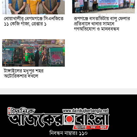
নোয়াখালীর বেগমগঞ্জে সিএনজিতে
রূপগঞ্জে বসতভিটায় বালু ফেলার
১১ কেজি গাঁজা, গ্রেপ্তার ১
প্রতিবাদে থানার সামনে
গণঅভিযোগ ও মানববন্ধন
টাঙ্গাইলের মধুপুর শহর
অটোরিকশার দখলে
নিবন্ধন নাম্বারঃ ১১০