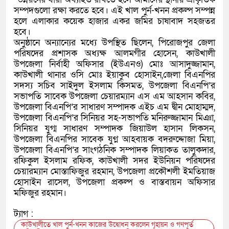
সম্পদগুলো রক্ষা করতে হবে। এই খাল পুর্ন-খনন প্রকল্প সম্পন্ন
হলে এলাকার কয়েক হাজার একর জমির চাষাবাদ সহজতর
হবে।
অনুষ্ঠানে অন্যান্যের মধ্যে উপস্থিত ছিলেন, পিরোজপুর জেলা
পরিষদের প্রশাসক অধ্যক্ষ আলমগীর হোসেন, কাউখালী
উপজেলা নির্বাহী অফিসার (ইউএনও) মোঃ আসাদুজ্জামান,
কাউখালী থানার ওসি মোঃ ইয়াকুব হোসাইন,জেলা বিএনপির
সদস্য সচিব সাইদুল ইসলাম কিসমত, উপজেলা বিএনপি’র
সভাপতি সাবেক উপজেলা চেয়ারম্যান এস এম আহসান কবির,
উপজেলা বিএনপি’র সাধারণ সম্পাদক এইচ এম দ্বীন মোহাম্মদ,
উপজেলা বিএনপি’র সিনিয়র সহ-সভাপতি মনিরুজ্জামান মিঞা,
সিনিয়র যুগ্ম সাধারণ সম্পাদক জিয়াউল হাসান লিকসন,
উপজেলা বিএনপির সাবেক যুগ্ন আহবায়ক বদরুদ্দোজা মিয়া,
উপজেলা বিএনপি’র সাংগঠনিক সম্পাদক লিয়াকত তালুকদার,
রফিকুল ইসলাম রফিক, কাউখালী সদর ইউনিয়ন পরিষদের
চেয়ারম্যান মোস্তাফিজুর রহমান, উপজেলা প্রকৌশলী ইমতিয়াজ
হোসাইন রাসেল, উপজেলা প্রকল্প ও বাস্তবায়ন অফিসার
মফিজুর রহমান।
ট্যাগ :
কাউখালীতে খাল পুর্ন-খনন কাজের উদ্বোধন করলেন গৃহায়ন ও গণপূর্ত