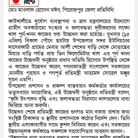
মোঃ মাওলাদ হোসেন মঈন, পিরোজপুর জেলা প্রতিনিধি:
কাউখালীতে দুর্যোগ ব্যবস্থাপনা ও ত্রাণ মন্ত্রণালয়ের উদ্যোগে
গ্রামীণ অবকাঠামো সংস্কার ও জলাবদ্ধতা দূরীকরণের লক্ষ্যে
খাল পুর্ন-খনন কাজের শুভ উদ্বোধন করা হয়েছে। বুধবার (১৫
এপ্রিল) বিকাল পৌনে ছয়টায় উপজেলার সদর ইউনিয়নের
দাসেরকাঠি গ্রামের মেবার আলী শেখের বাড়ি থেকে মোতাছের
মিয়ার বাড়ি পর্যন্ত প্রায় তিন কিলোমিটার খাল এর পূর্ণ খনন
কাজের উদ্বোধনী অনুষ্ঠানে প্রধান অতিথি হিসেবে উপস্থিত থেকে
এ কাজের উদ্বোধন করেন, গণপ্রজাতন্ত্রী বাংলাদেশ সরকারের
,মাননীয় গৃহায়ন ও গণপূর্ত প্রতিমন্ত্রী আহমেদ সোহেল মঞ্জুর
সুমন এমপি।
উপজেলা প্রশাসন ও প্রকল্প বাস্তবায়ন কর্মকর্তার কার্যালয়ের
তত্ত্বাবধানে আয়োজিত, এই উদ্বোধনী অনুষ্ঠানে প্রতিমন্ত্রী বলেন,
“কৃষি উৎপাদন বৃদ্ধি এবং জলাবদ্ধতা নিরসনে খালগুলোর নাব্য
ফিরিয়ে আনা জরুরি।
উদ্বোধন শেষে প্রতিমন্ত্রী কাজের গুণগত মান বজায় রাখার জন্য
সংশ্লিষ্ট ঠিকাদার ও স্থানীয় প্রশাসনকে কঠোর নির্দেশ দেন। তিনি
স্থানীয় এলাকাবাসীর সাথে কুশল বিনিময় করেন এবং সরকারের
উন্নয়নমূলক কর্মকাণ্ডে সকলকে সহযোগিতার আহ্বান জানান।
“উন্নয়নের ধারা অব্যাহত রাখতে হলে আমাদের স্থানীয় প্রাকৃতিক