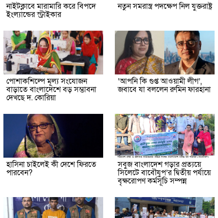
নাইটক্লাবে মারামারি করে বিপদে
নতুন সমরাস্ত্র পদক্ষেপ নিল যুক্তরাষ্ট্র
ইংল্যান্ডের স্ট্রাইকার
পোশাকশিল্পে মূল্য সংযোজন
‘আপনি কি গুপ্ত আওয়ামী লীগ’,
বাড়াতে বাংলাদেশে বড় সম্ভাবনা
জবাবে যা বললেন রুমিন ফারহানা
দেখছে দ. কোরিয়া
হাসিনা চাইলেই কী দেশে ফিরতে
সবুজ বাংলাদেশ গড়ার প্রত্যয়ে
পারবেন?
সিলেটে বাবৌযুপ’র দ্বিতীয় পর্যায়ে
বৃক্ষরোপণ কর্মসূচি সম্পন্ন