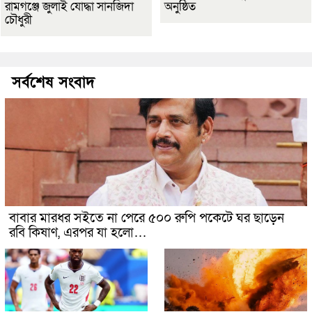
রামগঞ্জে জুলাই যোদ্ধা সানজিদা
অনুষ্ঠিত
চৌধুরী
সর্বশেষ সংবাদ
বাবার মারধর সইতে না পেরে ৫০০ রুপি পকেটে ঘর ছাড়েন
রবি কিষাণ, এরপর যা হলো…