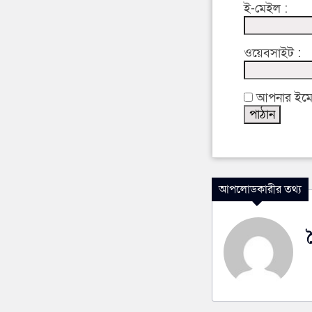
ই-মেইল :
ওয়েবসাইট :
আপনার ইমেইল
আপলোডকারীর তথ্য