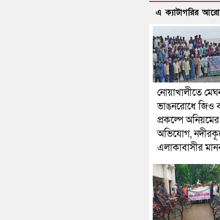
এ ক্যাটাগরির আর
নোয়াখালীতে মেঘ
ভাঙনরোধে জিও ব
প্রকল্পে অনিয়মের
অভিযোগ, নদীরকূ
এলাকাবাসীর মানব