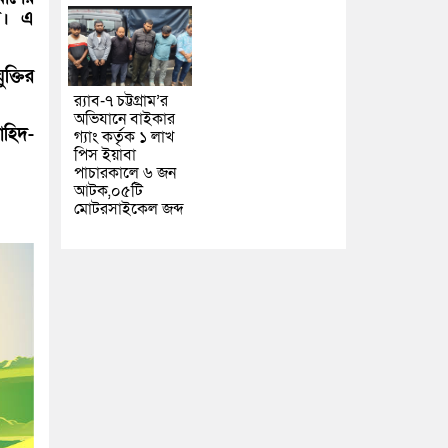
হয়। এ
ক্তির
র‌্যাব-৭ চট্টগ্রাম’র
অভিযানে বাইকার
াহিদ-
গ্যাং কর্তৃক ১ লাখ
পিস ইয়াবা
পাচারকালে ৬ জন
আটক,০৫টি
মোটরসাইকেল জব্দ