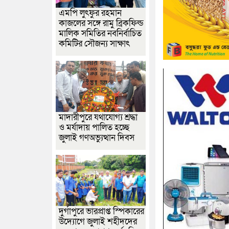
এমপি লুৎফুর রহমান
কাজলের সঙ্গে রামু ব্রিকফিল্ড
মালিক সমিতির নবনির্বাচিত
কমিটির সৌজন্য সাক্ষাৎ
মাদারীপুরে যথাযোগ্য শ্রদ্ধা
ও মর্যাদায় পালিত হচ্ছে
জুলাই গণঅভ্যুত্থান দিবস
দুর্গাপুরে ভারপ্রাপ্ত স্পিকারের
উদ্যোগে জুলাই শহীদদের