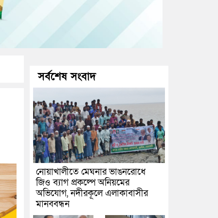
সর্বশেষ সংবাদ
নোয়াখালীতে মেঘনার ভাঙনরোধে
জিও ব্যাগ প্রকল্পে অনিয়মের
অভিযোগ, নদীরকূলে এলাকাবাসীর
মানববন্ধন