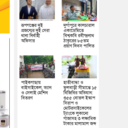
রূপগঞ্জের দুই
দুর্গাপুরে কালচারাল
প্রজন্মের দুই সেরা
একাডেমিতে
থানা নির্বাহী
বিশ্বকবি রবীন্দ্রনাথ
অফিসার
ঠাকুরের ৮৫তম
প্রয়াণ দিবস পালিত
পাইকগাছায়
হাতীবান্ধা ও
বাইসাইকেল, ভ্যান
ফুলবাড়ী সীমান্তে ১৫
ও সেলাই মেশিন
বিজিবির অভিযান:
বিতরণ
৩৫৫ বোতল ইস্কাপ
সিরাপ ও
মোটরসাইকেলের
ট্যাংকে লুকানো
গাঁজাসহ ৩ লক্ষাধিক
টাকার মালামাল জব্দ