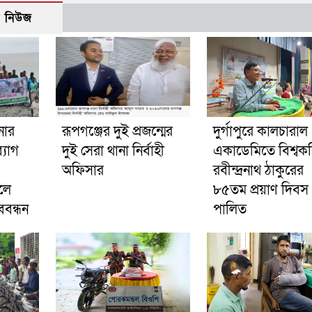
ো নিউজ
নার
রূপগঞ্জের দুই প্রজন্মের
দুর্গাপুরে কালচারাল
্যাগ
দুই সেরা থানা নির্বাহী
একাডেমিতে বিশ্বক
অফিসার
রবীন্দ্রনাথ ঠাকুরের
লে
৮৫তম প্রয়াণ দিবস
বন্ধন
পালিত