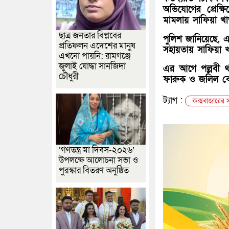
অভিযোগের প্রেক্
মামলায় সাফিয়া খা
ছাত্র জনতার বিপ্লবের
পুলিশ জানিয়েছে, এ 
প্রতিফলন এদেশের মানুষ
সহায়তায় সাফিয়া খ
এখনো পায়নি: রামগঞ্জে
জুলাই যোদ্ধা সানজিদা
এর আগে পল্লবী থ
চৌধুরী
ফারুক ও জলিল বেপা
ট্যাগ :
কক্সবাজারের 
‘গণতন্ত্র মা দিবস-২০২৬’
উপলক্ষে আলোচনা সভা ও
পুরস্কার বিতরণ অনুষ্ঠিত