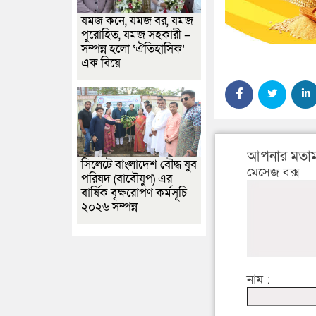
যমজ কনে, যমজ বর, যমজ
পুরোহিত, যমজ সহকারী –
সম্পন্ন হলো ‘ঐতিহাসিক’
এক বিয়ে
আপনার মতাম
সিলেটে বাংলাদেশ বৌদ্ধ যুব
মেসেজ বক্স
পরিষদ (বাবৌযুপ) এর
বার্ষিক বৃক্ষরোপণ কর্মসূচি
২০২৬ সম্পন্ন
নাম :