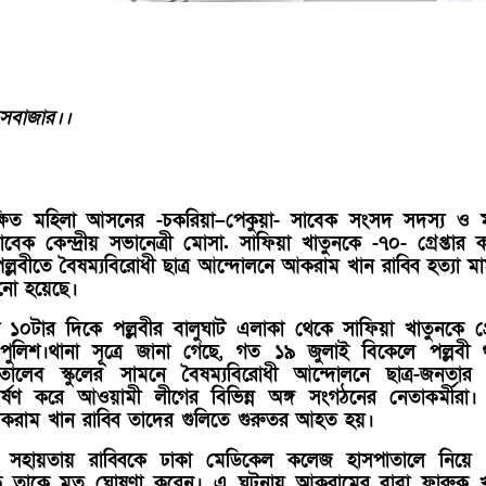
বাজার।।
ক্ষিত মহিলা আসনের -চকরিয়া–পেকুয়া- সাবেক সংসদ সদস্য ও 
েক কেন্দ্রীয় সভানেত্রী মোসা. সাফিয়া খাতুনকে -৭০- গ্রেপ্তার 
ল্লবীতে বৈষম্যবিরোধী ছাত্র আন্দোলনে আকরাম খান রাব্বি হত্যা ম
খানো হয়েছে।
১০টার দিকে পল্লবীর বালুঘাট এলাকা থেকে সাফিয়া খাতুনকে গ্রে
পুলিশ।থানা সূত্রে জানা গেছে, গত ১৯ জুলাই বিকেলে পল্লবী 
তালেব স্কুলের সামনে বৈষম্যবিরোধী আন্দোলনে ছাত্র-জনতার
্ষণ করে আওয়ামী লীগের বিভিন্ন অঙ্গ সংগঠনের নেতাকর্মীরা। র
করাম খান রাব্বি তাদের গুলিতে গুরুতর আহত হয়।
র সহায়তায় রাব্বিকে ঢাকা মেডিকেল কলেজ হাসপাতালে নিয়ে 
ৎসক তাকে মৃত ঘোষণা করেন। এ ঘটনায় আকরামের বাবা ফারুক খ