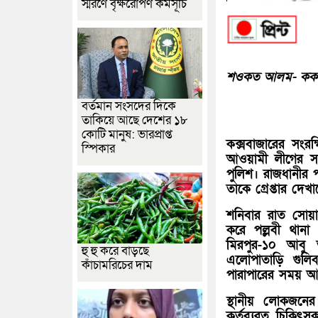
স্মরণে বৃক্ষরোপণ কর্মসূচি
শওকত আলম- ককস
বর্তমান সংসদের দিকে
তাকিয়ে আছে দেশের ১৮
কোটি মানুষ: ভারপ্রাপ্ত
কক্সবাজারের সংর
স্পিকার
আওয়ামী লীগের সাব
পুলিশ। রাজধানীর প
তাকে গ্রেপ্তার দে
শনিবার রাত সোয়া 
করে পল্লবী থানা 
মিরপুর-১০ আবু 
হু হু করে বাড়ছে
এলোপাতাড়ি গুলিবর
কাঁচামরিচের দাম
পারাপারের সময় আ
স্থানীয় লোকজনে
কর্তব্যরত চিকি