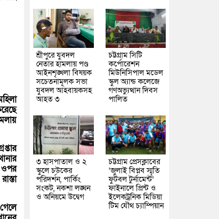
শ্রীপুরে যুবদল
চট্টগ্রাম সিটি
নেতার হামলায় পণ্ড
কর্পোরেশন
আইনশৃঙ্খলা বিষয়ক
মিউনিসিপাল মডেল
সচেতনামূলক সভা
স্কুল অ্যান্ড কলেজে
যুবদল আহবায়কসহ
গণঅভ্যুত্থান দিবস
মহিলা
আহত ৩
পালিত
করেছে
ামলায়
প্তার
থানার
৩ হাসপাতাল ও ২
চট্টগ্রাম প্রেসক্লাবের
 ওপর
স্কুলে চউকের
‘জুলাই বিপ্লব স্মৃতি
াস্তা
পরিদর্শন, পার্কিং
ফুটবল টুর্নামেন্ট’
সংকট, নকশা লঙ্ঘন
ফাইনালে প্রিন্ট ও
ও অনিয়মে উদ্বেগ
ইলেকট্রনিক মিডিয়া
টিম যৌথ চ্যাম্পিয়ান
গেলে
ানের