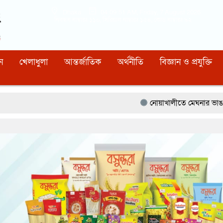
Dhaka
04:09:52 AM
, Friday, 7 August 2026
নিবন্ধন নাম্বারঃ ১১০, সিরিয়াল নাম্বারঃ ১৫৪, কোড নাম্বারঃ ৯২
ন
খেলাধুলা
আন্তর্জাতিক
অর্থনীতি
বিজ্ঞান ও প্রযুক্তি
নোয়াখালীতে মেঘনার ভাঙনরোধে জিও ব্যাগ প্