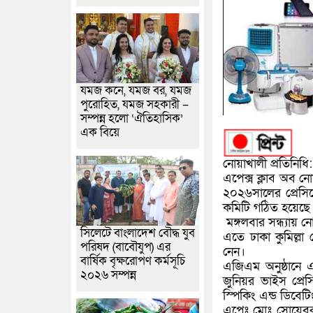
যমজ কনে, যমজ বর, যমজ
পুরোহিত, যমজ সহকারী –
সম্পন্ন হলো ‘ঐতিহাসিক’
এক বিয়ে
নোয়াখালী প্রতিনিধি:
এপেক্স ক্লাব অব 
২০২৬সালের প্রেসিড
কমিটি গঠিত হয়েছে
মঙ্গলবার সন্ধ্যায় 
সিলেটে বাংলাদেশ বৌদ্ধ যুব
এতে ঢাকা কুমিল্লা
পরিষদ (বাবৌযুপ) এর
নেন।
বার্ষিক বৃক্ষরোপণ কর্মসূচি
এজিএম অনুষ্ঠানে এ
২০২৬ সম্পন্ন
জুনিয়র ভাইস প্রেস
স্পিকিং এন্ড ডিবেটিং
এপেঃ মোঃ সোয়েবুর