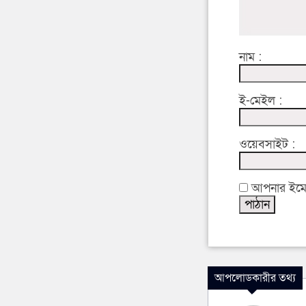
নাম :
ই-মেইল :
ওয়েবসাইট :
আপনার ইমেইল
আপলোডকারীর তথ্য