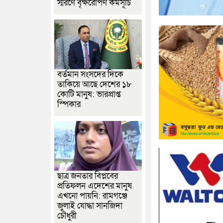
স্মরণে বৃক্ষরোপণ কর্মসূচি
বর্তমান সংসদের দিকে
তাকিয়ে আছে দেশের ১৮
কোটি মানুষ: ভারপ্রাপ্ত
স্পিকার
ছাত্র জনতার বিপ্লবের
প্রতিফলন এদেশের মানুষ
এখনো পায়নি: রামগঞ্জে
জুলাই যোদ্ধা সানজিদা
চৌধুরী