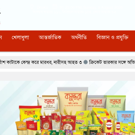
Dhaka
01:23:06 PM
, Sunday, 9 August 2026
নিবন্ধন নাম্বারঃ ১১০, সিরিয়াল নাম্বারঃ ১৫৪, কোড নাম্বারঃ ৯২
ন
খেলাধুলা
আন্তর্জাতিক
অর্থনীতি
বিজ্ঞান ও প্রযুক্তি
রে মারধর, নারীসহ আহত ৩
ক্রিকেট তারকার সঙ্গে অভিনেত্রীর প্রেমের গুঞ্জন