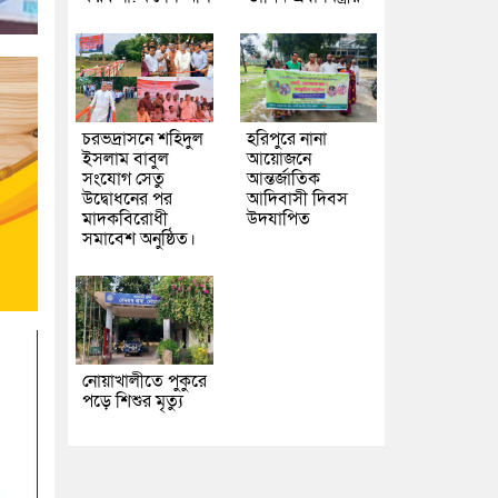
চরভদ্রাসনে শহিদুল
হরিপুরে নানা
ইসলাম বাবুল
আয়োজনে
সংযোগ সেতু
আন্তর্জাতিক
উদ্বোধনের পর
আদিবাসী দিবস
মাদকবিরোধী
উদযাপিত
সমাবেশ অনুষ্ঠিত।
নোয়াখালীতে পুকুরে
পড়ে শিশুর মৃত্যু