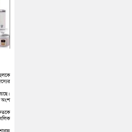
হেলকে
স্যের
য়েছে।
ন অংশ
ৈকতকে
াবলিক
োশারফ