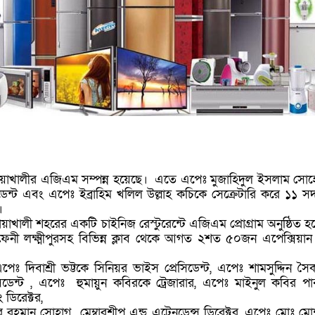
নোয়াখালীর এজিএম সম্পন্ন হয়েছে। এতে এপেঃ মুজাহিদুল ইসলাম সো
েন্ট এবং এপেঃ ইব্রাহিম খলিল উল্লাহ কচিকে সেক্রেটারি করে ১১ সদ
।
নোয়াখালী শহরের একটি চাইনিজ রেস্টুরেন্টে এজিএম প্রোগ্রাম অনুষ্ঠিত হ
 ফেনী লক্ষ্মীপুরসহ বিভিন্ন ক্লাব থেকে আগত ২শত ৫০জন এপেক্সিয়া
পেঃ দিবাশ্রী ভট্টকে সিনিয়র ভাইস প্রেসিডেন্ট, এপেঃ শামসুদ্দিন স
িডেন্ট , এপেঃ হুমায়ুন কবিরকে ট্রেজারার, এপেঃ মাইনুল কবির প
 ডিরেক্টর,
 রহমান সোহাগ মেম্বারশীপ এন্ড এটেনডেন্স ডিরেক্টর, এপেঃ মোঃ ম