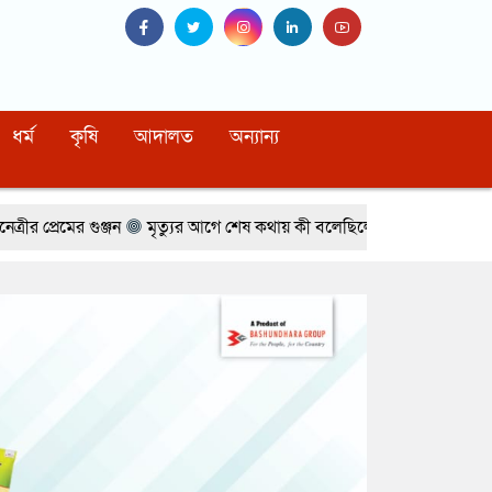
ধর্ম
কৃষি
আদালত
অন্যান্য
মৃত্যুর আগে শেষ কথায় কী বলেছিলেন ম্যারাডোনা, বেরিয়ে এল নতুন তথ্য
ইর