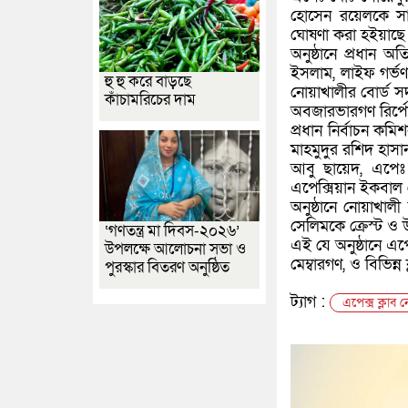
হোসেন রয়েলকে সার্
ঘোষণা করা হইয়াছে
অনুষ্ঠানে প্রধান 
ইসলাম, লাইফ গর্ভণর
হু হু করে বাড়ছে
নোয়াখালীর বোর্ড স
কাঁচামরিচের দাম
অবজারভারগণ রির্প
প্রধান নির্বাচন কম
মাহমুদুর রশিদ হাসা
আবু ছায়েদ, এপেঃ
এপেক্সিয়ান ইকবাল
অনুষ্ঠানে নোয়াখ
সেলিমকে ক্রেস্ট ও 
‘গণতন্ত্র মা দিবস-২০২৬’
এই যে অনুষ্ঠানে এপ
উপলক্ষে আলোচনা সভা ও
মেম্বারগণ, ও বিভিন
পুরস্কার বিতরণ অনুষ্ঠিত
ট্যাগ :
এপেক্স ক্লাব 