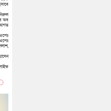
িসাবে
নিরুল
াব অব
ে আগত
 এপেঃ
 এপেঃ
পলাশ,
হোসেন
 লাইফ