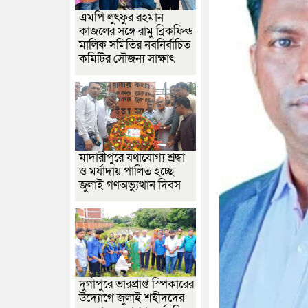
এমপি লুৎফুর রহমান
কাজলের সঙ্গে রামু ব্রিকফিল্ড
মালিক সমিতির নবনির্বাচিত
কমিটির সৌজন্য সাক্ষাৎ
মাদারীপুরে যথাযোগ্য শ্রদ্ধা
ও মর্যাদায় পালিত হচ্ছে
জুলাই গণঅভ্যুত্থান দিবস
দুর্গাপুরে ভারপ্রাপ্ত স্পিকারের
উদ্যোগে জুলাই শহীদদের