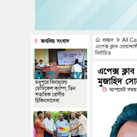
প্রচ্ছদ
All Ca
জনপ্রিয় সংবাদ
এপেক্স ক্লাব নোয়াখ
নির্বাচিত
এপেক্স ক্ল
মুজাহিদ সোহ
মধুপুরে বিনামূল্যে
মেডিকেল ক্যাম্প, তিন
আপডেট সময় 
শতাধিক রোগীর
চিকিৎসাসেবা