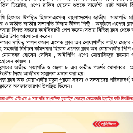
ভিস ডিরেক্টর, এপেঃ রাকিব হোসেন শুভকে সার্জেন্ট এ্যাট আর্মস হ
।
অতিথি হিসেবে উপস্থিত ছিলেন,এপেক্স বাংলাদেশের জাতীয় সভাপতি ম
 ও অতীত জাতীয় সভাপতি নিজাম উদ্দিন পিন্টু । অনুষ্ঠানে এপেক্স ক্ল
দস্যরা বিগত বছরের কার্যবিবরণী পেশ করেন।সভায় বিভিন্ন ক্লাব থেক
োটের উপর আলোচনা করেন।
িশনারের দায়িত্ব পালন করেন এপেক্স ক্লাব অব নোয়াখালীর লাইফ মেম্বার
ন, সহকারী নির্বাচন কমিশনার ছিলেন এপেক্স ক্লাব অব নোয়াখালীর পিপি
 মোনাব্বর হোসেন সেলিম , আইপিপি এপেঃ মোস্তাফিজুর রহমান 
 হোসেন কাজল ।
ালী ক্লাবের অতীত সভাপতি ও জেলা ৮ এর অতীত গভর্ণর মোনাব্বর 
উত্তরীয় দিয়ে আজীবন সম্মাননা প্রদান করা হয়।
েক্স ক্লাব অফ নোয়াখালীর নতুন পুরনো সদস্য ও সদস্যদের পরিবারবর্গ,
্ন ক্লাবের অবজারভারগণ উপস্থিত ছিলেন।
নোয়াখালীর এজিএম এ সভাপতি সাংবাদিক মুজাহিদ সোহেল সেক্রেটারি ইব্রাহিম কচি নির্বাচিত