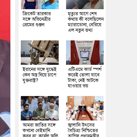
ক্রিকেট তারকার
মৃত্যুর আগে শেষ
সঙ্গে অভিনেত্রীর
কথায় কী বলেছিলেন
প্রেমের গুঞ্জন
ম্যারাডোনা, বেরিয়ে
এল নতুন তথ্য
ইরানের সঙ্গে যুদ্ধেই
এটিএমে কার্ড স্পর্শ
কেন অস্ত্র নিয়ে চাপে
করেই তোলা যাবে
যুক্তরাষ্ট্র?
টাকা, নেই আটকে
যাওয়ার ভয়
আমরা জাতির সঙ্গে
জ্বালানি উৎসের
কখনো বেইমানি
বৈচিত্র্য নিশ্চিতের
করব না: কর্নেল অলি
তাগিদ প্রধানমন্ত্রীর