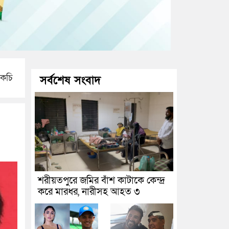
 কচি
সর্বশেষ সংবাদ
শরীয়তপুরে জমির বাঁশ কাটাকে কেন্দ্র
করে মারধর, নারীসহ আহত ৩