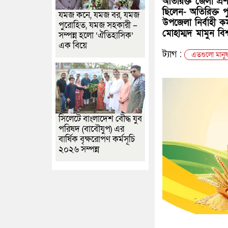
অতিরিক্ত জেলা প্
ছিলেন- অতিরিক্ত পুল
যমজ কনে, যমজ বর, যমজ
উপজেলা নির্বাহী ক
পুরোহিত, যমজ সহকারী –
মোহাম্মদ মামুন বিশ্
সম্পন্ন হলো ‘ঐতিহাসিক’
এক বিয়ে
ট্যাগ :
এতগুলো মানুষ 
সিলেটে বাংলাদেশ বৌদ্ধ যুব
পরিষদ (বাবৌযুপ) এর
বার্ষিক বৃক্ষরোপণ কর্মসূচি
২০২৬ সম্পন্ন