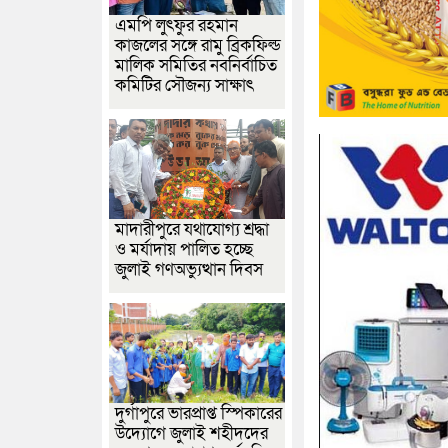
এমপি লুৎফুর রহমান
কাজলের সঙ্গে রামু ব্রিকফিল্ড
মালিক সমিতির নবনির্বাচিত
কমিটির সৌজন্য সাক্ষাৎ
মাদারীপুরে যথাযোগ্য শ্রদ্ধা
ও মর্যাদায় পালিত হচ্ছে
জুলাই গণঅভ্যুত্থান দিবস
দুর্গাপুরে ভারপ্রাপ্ত স্পিকারের
উদ্যোগে জুলাই শহীদদের