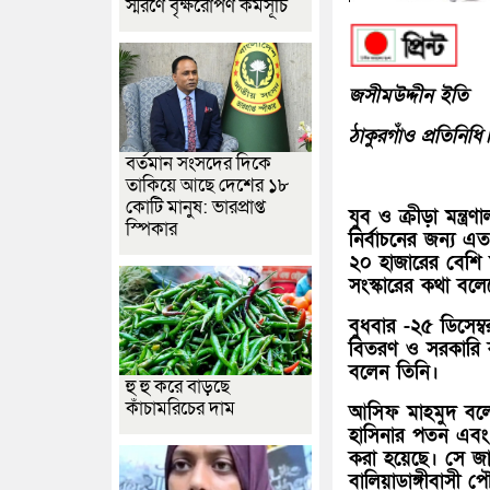
স্মরণে বৃক্ষরোপণ কর্মসূচি
জসীমউদ্দীন ইতি
ঠাকুরগাঁও প্রতিনিধি
বর্তমান সংসদের দিকে
তাকিয়ে আছে দেশের ১৮
কোটি মানুষ: ভারপ্রাপ্ত
যুব ও ক্রীড়া মন্ত
স্পিকার
নির্বাচনের জন্য 
২০ হাজারের বেশি
সংস্কারের কথা বল
বুধবার -২৫ ডিসেম্ব
বিতরণ ও সরকারি ক
বলেন তিনি।
হু হু করে বাড়ছে
কাঁচামরিচের দাম
আসিফ মাহমুদ বলেন
হাসিনার পতন এবং ফ্
করা হয়েছে। সে জায়
বালিয়াডাঙ্গীবাসী