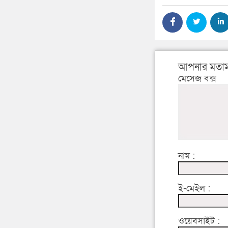
আপনার মতাম
মেসেজ বক্স
নাম :
ই-মেইল :
ওয়েবসাইট :