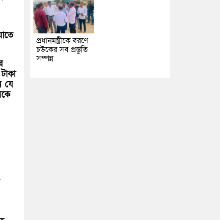
যাতে
প্রধানমন্ত্রীকে বরণে
চউকের সব প্রস্তুতি
সম্পন্ন
র
 টাকা
ন যে
য়কে