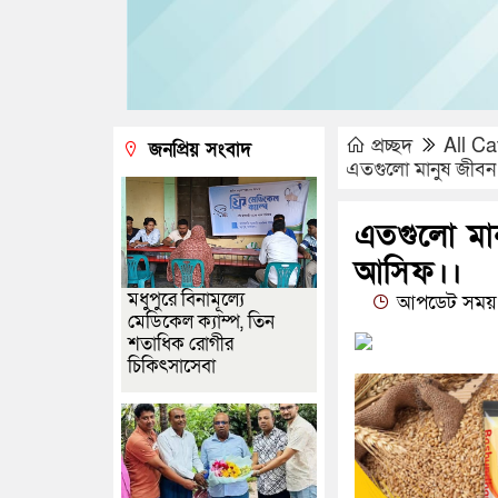
প্রচ্ছদ
All Ca
জনপ্রিয় সংবাদ
এতগুলো মানুষ জীবন দ
এতগুলো মানু
আসিফ।।
মধুপুরে বিনামূল্যে
আপডেট সময় 
মেডিকেল ক্যাম্প, তিন
শতাধিক রোগীর
চিকিৎসাসেবা