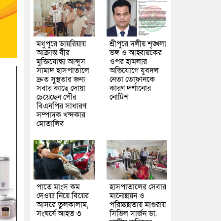
মধুপুরে ডায়রিয়ায়
শ্রীপুরে দলীয় শৃঙ্খলা
আক্রান্ত বীর
ভঙ্গ ও আহ্বায়কের
মুক্তিযোদ্ধা আব্দুস
ওপর হামলার
সামাদ হাসপাতালে
অভিযোগে যুবদল
দ্রুত সুস্থতার জন্য
নেতা তোফানকে
সবার কাছে দোয়া
কারণ দর্শানোর
চেয়েছেন পৌর
নোটিশ
বিএনপির সাধারণ
সম্পাদক খন্দকার
মোতালিব
পাতে মাংস কম
হাসপাতালের সেবার
দেওয়া নিয়ে বিয়ের
মানোন্নয়ন ও
আসরে তুলকালাম,
পরিচ্ছন্নতায় মাগুরায়
সংঘর্ষে আহত ৩
সিভিল সার্জন ডা.