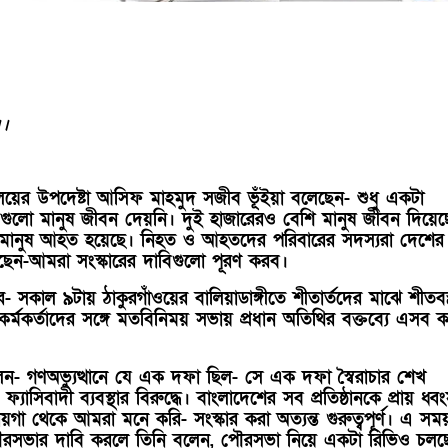
।।
্রণালয়ের উপদেষ্টা আসিফ মাহমুদ সজীব ভূঁইয়া বলেছেন- শুধু একটা
এতগুলো মানুষ জীবন দেয়নি। দুই হাজারেরও বেশি মানুষ জীবন দিয়েছ
 মানুষ আহত হয়েছে। নিহত ও আহতদের পরিবারের সদস্যরা দেশের 
েছেন-আমরা সংস্কারের দাবিগুলো পূরণ করব।
র- সকাল ৯টায় ঠাকুরগাঁওয়ের বালিয়াডাঙ্গীতে শীতার্তদের মাঝে শীতবস্ত
র্মকর্তাদের সঙ্গে মতবিনিময় সভায় প্রধান অতিথির বক্তব্যে এসব ক
- গণঅভ্যুত্থানে যে এক দফা ছিল- সে এক দফা স্বৈরাচার শেখ
যাসিবাদী ব্যবস্থার বিরুদ্ধে। বাংলাদেশের সব প্রতিষ্ঠানকে প্রায় ধ্ব
গা থেকে আমরা মনে করি- সংস্কার করা অত্যন্ত গুরুত্বপূর্ণ। এ সম
 পৌরসভার দাবি করলে তিনি বলেন, পৌরসভা নিয়ে একটা রিভিও চলছ