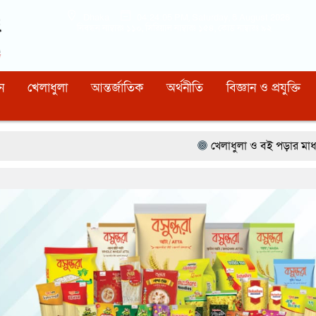
Dhaka
04:24:06 PM
, Saturday, 8 August 2026
নিবন্ধন নাম্বারঃ ১১০, সিরিয়াল নাম্বারঃ ১৫৪, কোড নাম্বারঃ ৯২
ন
খেলাধুলা
আন্তর্জাতিক
অর্থনীতি
বিজ্ঞান ও প্রযুক্তি
খেলাধুলা ও বই পড়ার মাধ্যমে আগামী প্রজন্মক