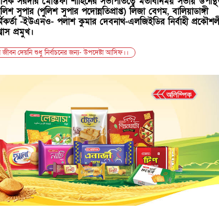
রশাসক সরদার মোস্তফা শাহিনের সভাপতিত্বে মতবিনিময় সভায় উপস্থ
িশ সুপার (পুলিশ সুপার পদোন্নতিপ্রাপ্ত) লিজা বেগম, বালিয়াডাঙ্গী
র্মকর্তা -ইউএনও- পলাশ কুমার দেবনাথ-এলজিইডির নির্বাহী প্রকৌশল
বাস প্রমুখ।
জীবন দেয়নি শুধু নির্বাচনের জন্য- উপদেষ্টা আসিফ।।