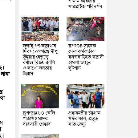
শামীম কবিরের
সারপ্রাইজ পরিদর্শন
জুলাই গণ-অভ্যুত্থান
রূপগঞ্জে সাবেক
দিবস: রূপগঞ্জে দীপু
সেনা কর্মকর্তার
ভূঁইয়ার নেতৃত্বে
বসতবাড়িতে সন্ত্রাসী
বর্ণাঢ্য বিজয় র‌্যালি
হামলা ভাংচুর
ে।
ও লাখো জনতার
লুটপাট
উল্লাস
নানা
্র
থা
রূপগঞ্জে ৮৪ কেজি
প্রধানমন্ত্রীর চট্টগ্রাম
গাঁজাসহ মাদক
সফর কাল, প্রস্তুত
ংস
ব্যবসায়ী গ্রেপ্তার
সাত ভেন্যু
য়
ে।