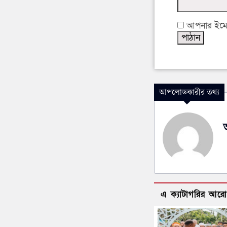
আপনার ইমেইল
আপলোডকারীর তথ্য
এ ক্যাটাগরির আর