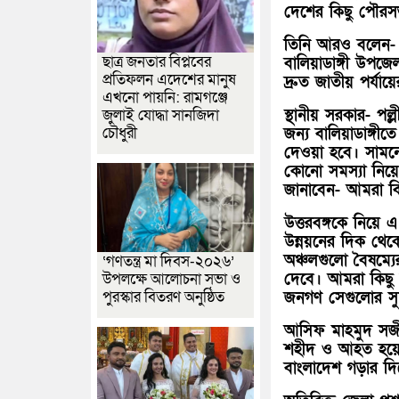
দেশের কিছু পৌরস
তিনি আরও বলেন- 
ছাত্র জনতার বিপ্লবের
বালিয়াডাঙ্গী উপজে
প্রতিফলন এদেশের মানুষ
দ্রুত জাতীয় পর্য
এখনো পায়নি: রামগঞ্জে
স্থানীয় সরকার- পল্
জুলাই যোদ্ধা সানজিদা
চৌধুরী
জন্য বালিয়াডাঙ্গীত
দেওয়া হবে। সামনের
কোনো সমস্যা নিয়ে 
জানাবেন- আমরা বি
উত্তরবঙ্গকে নিয়ে
উন্নয়নের দিক থেকে
অঞ্চলগুলো বৈষম্যের
‘গণতন্ত্র মা দিবস-২০২৬’
দেবে। আমরা কিছু দ
উপলক্ষে আলোচনা সভা ও
পুরস্কার বিতরণ অনুষ্ঠিত
জনগণ সেগুলোর স
আসিফ মাহমুদ সজীব 
শহীদ ও আহত হয়েছে
বাংলাদেশ গড়ার দি