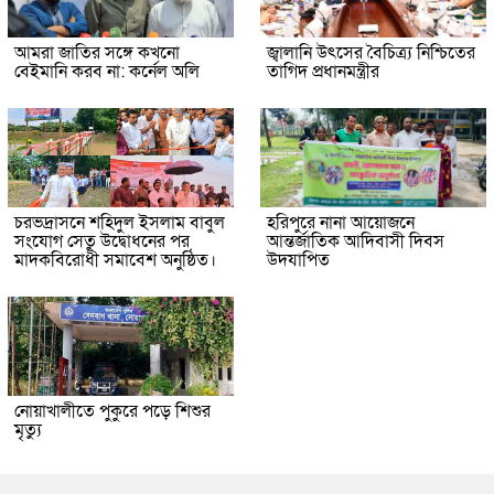
আমরা জাতির সঙ্গে কখনো
জ্বালানি উৎসের বৈচিত্র্য নিশ্চিতের
বেইমানি করব না: কর্নেল অলি
তাগিদ প্রধানমন্ত্রীর
চরভদ্রাসনে শহিদুল ইসলাম বাবুল
হরিপুরে নানা আয়োজনে
সংযোগ সেতু উদ্বোধনের পর
আন্তর্জাতিক আদিবাসী দিবস
মাদকবিরোধী সমাবেশ অনুষ্ঠিত।
উদযাপিত
নোয়াখালীতে পুকুরে পড়ে শিশুর
মৃত্যু