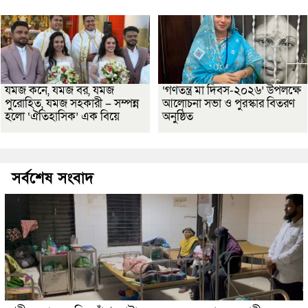
যমজ কনে, যমজ বর, যমজ
‘গণতন্ত্র মা দিবস-২০২৬’ উপলক্ষে
পুরোহিত, যমজ সহকারী – সম্পন্ন
আলোচনা সভা ও পুরস্কার বিতরণ
হলো ‘ঐতিহাসিক’ এক বিয়ে
অনুষ্ঠিত
সর্বশেষ সংবাদ