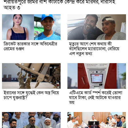
শরীয়তপুরে জমির বাঁশ কাটাকে কেন্দ্র করে মারধর, নারীসহ
আহত ৩
ক্রিকেট তারকার সঙ্গে অভিনেত্রীর
মৃত্যুর আগে শেষ কথায় কী
প্রেমের গুঞ্জন
বলেছিলেন ম্যারাডোনা, বেরিয়ে
এল নতুন তথ্য
ইরানের সঙ্গে যুদ্ধেই কেন অস্ত্র নিয়ে
এটিএমে কার্ড স্পর্শ করেই তোলা
চাপে যুক্তরাষ্ট্র?
যাবে টাকা, নেই আটকে যাওয়ার
ভয়