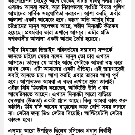
করপোরেশন যেহেতু আগে থেকেই এটার ব্যবস্থাপনায় ছিল
এবারও আমরা করব, আর নিরাপত্তসহ সংশ্লিষ্ট বিষয়ে পুলিশ
আমাদের সার্বিক সহযোগিতা করবেন। আশা করছি, এবার
আলাদা একটা আমেজে হবে। কারণ অতি আগ্রহ নিয়ে
চট্টগ্রামের মানুষ অপেক্ষায় আছে, শহীদ মিনারটি কীরকম
হয়েছে। প্রথমবার তারা এখানে আসবে। এটার প্রতি
নগরবাসীর আলাদা একটা আগ্রহ তৈরি হয়েছে।
শহীদ মিনারের ডিজাইন পরিবর্তনের সম্ভাবনা সম্পর্কে
জানতে চাইলে মেয়র বলেন, মানুষ তো চায় এখানে
আসতে। তাদের যে আগ্রহ আছে সেটাকে আমরা বন্ধ করে
রাখব কেন। এটা আমাদের একটা ঐতিহ্য। এই জায়গাতেই
সবাই আসতে চায়। আশা করছি এবার তাদের আশা পূর্ণ
হবে। আপাততত আমরা এ বছর এখানে শ্রদ্ধা জানাই।
এটার যিনি ডিজাইন করেছেন, আর্কিটেক্ট উনি এখন
আমেরিকাতে আছেন। এখানে মিনারটা আরো বাড়িয়ে
দেওয়ার (উচ্চতা) একটা প্ল্যান আছে। কিন্তু আমরা কাজ শুরু
করিনি। উনি যদি আসেন বাড়ানোর কাজ বেশি সময় লাগবে
না। সেটার জন্য ডিও লেটার দিয়েছি। আল্টিমেটলি সেটার
কাজও হবে।
এসময় আরো উপস্থিত ছিলেন চসিকের প্রধান নির্বাহী