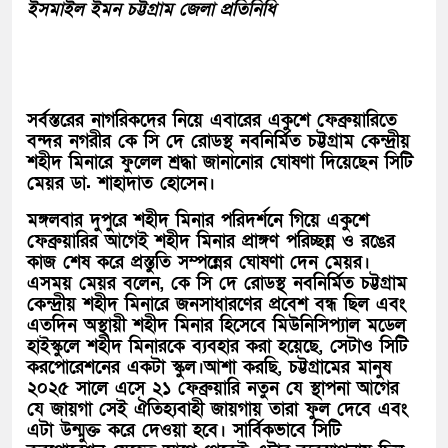
ইসমাইল ইমন চট্টগ্রাম জেলা প্রতিনিধি
সর্বস্তরের নাগরিকদের নিয়ে এবারের একুশে ফেব্রুয়ারিতে
বন্দর নগরীর কে সি দে রোডস্থ নবনির্মিত চট্টগ্রাম কেন্দ্রীয়
শহীদ মিনারে ফুলেল শ্রদ্ধা জানানোর ঘোষণা দিয়েছেন সিটি
মেয়র ডা. শাহাদাত হোসেন।
মঙ্গলবার দুপুরে শহীদ মিনার পরিদর্শনে গিয়ে একুশে
ফেব্রুয়ারির আগেই শহীদ মিনার প্রাঙ্গণ পরিচ্ছন্ন ও রঙের
কাজ শেষ করে প্রস্তুতি সম্পন্নের ঘোষণা দেন মেয়র।
এসময় মেয়র বলেন, কে সি দে রোডস্থ নবনির্মিত চট্টগ্রাম
কেন্দ্রীয় শহীদ মিনারে জনসাধারণের প্রবেশ বন্ধ ছিল এবং
এতদিন অস্থায়ী শহীদ মিনার হিসেবে মিউনিসিপ্যাল মডেল
হাইস্কুলে শহীদ মিনারকে ব্যবহার করা হয়েছে, সেটাও সিটি
করপোরেশনের একটা স্কুল।আশা করছি, চট্টগ্রামের মানুষ
২০২৫ সালে এসে ২১ ফেব্রুয়ারি নতুন যে স্থাপনা আগের
যে জায়গা সেই ঐতিহ্যবাহী জায়গায় তারা ফুল দেবে এবং
এটা উন্মুক্ত করে দেওয়া হবে। সার্বিকভাবে সিটি