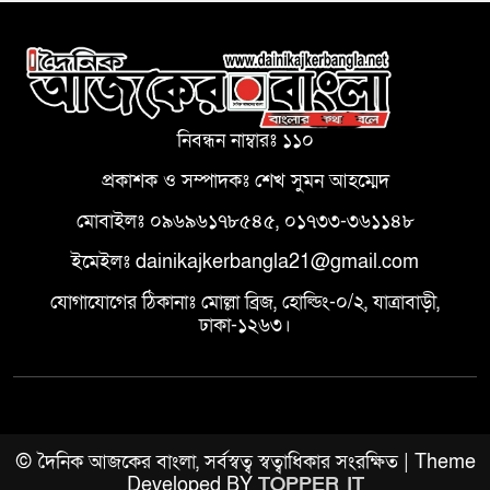
নিবন্ধন নাম্বারঃ ১১০
প্রকাশক ও সম্পাদকঃ শেখ সুমন আহম্মেদ
মোবাইলঃ ০৯৬৯৬১৭৮৫৪৫, ০১৭৩৩-৩৬১১৪৮
ইমেইলঃ dainikajkerbangla21@gmail.com
যোগাযোগের ঠিকানাঃ মোল্লা ব্রিজ, হোল্ডিং-০/২, যাত্রাবাড়ী,
ঢাকা-১২৬৩।
© দৈনিক আজকের বাংলা, সর্বস্বত্ব স্বত্বাধিকার সংরক্ষিত | Theme
Developed BY
TOPPER IT