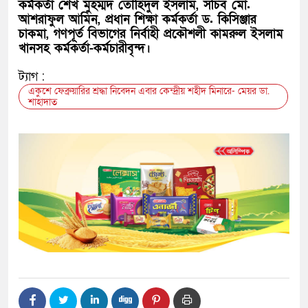
কর্মকর্তা শেখ মুহম্মদ তৌহিদুল ইসলাম, সচিব মো.
আশরাফুল আমিন, প্রধান শিক্ষা কর্মকর্তা ড. কিসিঞ্জার
চাকমা, গণপূর্ত বিভাগের নির্বাহী প্রকৌশলী কামরুল ইসলাম
খানসহ কর্মকর্তা-কর্মচারীবৃন্দ।
ট্যাগ :
একুশে ফেব্রুয়ারির শ্রদ্ধা নিবেদন এবার কেন্দ্রীয় শহীদ মিনারে- মেয়র ডা.
শাহাদাত