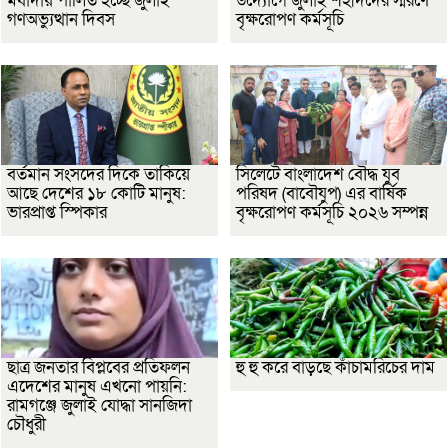
মর্যাদায় পালিত হচ্ছে জুলাই
উদ্যোগে জুলাই শহীদদের স্মরণে
গণঅভ্যুত্থান দিবস
বৃক্ষরোপণ কর্মসূচি
বর্তমান সংসদের দিকে তাকিয়ে
সিলেটে বাংলাদেশ বৌদ্ধ যুব
আছে দেশের ১৮ কোটি মানুষ:
পরিষদ (বাবৌযুপ) এর বার্ষিক
ভারপ্রাপ্ত স্পিকার
বৃক্ষরোপণ কর্মসূচি ২০২৬ সম্পন্ন
ছাত্র জনতার বিপ্লবের প্রতিফলন
হু হু করে বাড়ছে কাঁচামরিচের দাম
এদেশের মানুষ এখনো পায়নি:
রামগঞ্জে জুলাই যোদ্ধা সানজিদা
চৌধুরী