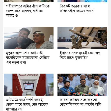
শরীয়তপুরে জমির বাঁশ কাটাকে
ক্রিকেট তারকার সঙ্গে
কেন্দ্র করে মারধর, নারীসহ
অভিনেত্রীর প্রেমের গুঞ্জন
আহত ৩
মৃত্যুর আগে শেষ কথায় কী
ইরানের সঙ্গে যুদ্ধেই কেন অস্ত্র
বলেছিলেন ম্যারাডোনা, বেরিয়ে
নিয়ে চাপে যুক্তরাষ্ট্র?
এল নতুন তথ্য
এটিএমে কার্ড স্পর্শ করেই
আমরা জাতির সঙ্গে কখনো
তোলা যাবে টাকা, নেই আটকে
বেইমানি করব না: কর্নেল অলি
যাওয়ার ভয়