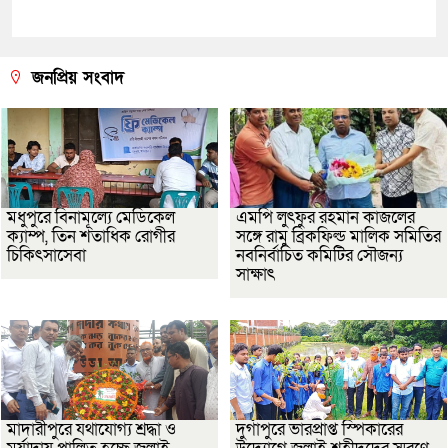
জনপ্রিয় সংবাদ
মধুপুরে বিনামূল্যে মেডিকেল
এমপি লুৎফুর রহমান কাজলের
ক্যাম্প, তিন শতাধিক রোগীর
সঙ্গে রামু ব্রিকফিল্ড মালিক সমিতির
চিকিৎসাসেবা
নবনির্বাচিত কমিটির সৌজন্য
সাক্ষাৎ
মাদারীপুরে যথাযোগ্য শ্রদ্ধা ও
দুর্গাপুরে ভারপ্রাপ্ত স্পিকারের