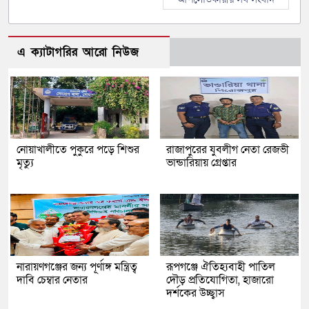
এ ক্যাটাগরির আরো নিউজ
নোয়াখালীতে পুকুরে পড়ে শিশুর
রাজাপুরের যুবলীগ নেতা রেজভী
মৃত্যু
ভান্ডারিয়ায় গ্রেপ্তার
নারায়ণগঞ্জের জন্য পূর্ণাঙ্গ মন্ত্রিত্ব
রূপগঞ্জে ঐতিহ্যবাহী পাতিল
দাবি চেম্বার নেতার
দৌড় প্রতিযোগিতা, হাজারো
দর্শকের উচ্ছ্বাস