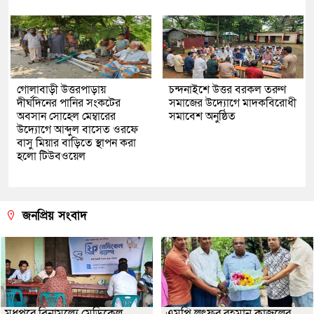
গোলাবাড়ী উত্তরপাড়ায়
চন্দনাইশে উত্তর বরকল তরুণ
দীর্ঘদিনের পানির সংকটের
সমাজের উদ্যোগে মাদকবিরোধী
অবসান সোহেল মেম্বারের
সমাবেশ অনুষ্ঠিত
উদ্যোগে আব্দুল বাসেত ওরফে
বাসু মিয়ার বাড়িতে স্থাপন করা
হলো টিউবওয়েল
জনপ্রিয় সংবাদ
মধুপুরে বিনামূল্যে মেডিকেল
এমপি লুৎফুর রহমান কাজলের