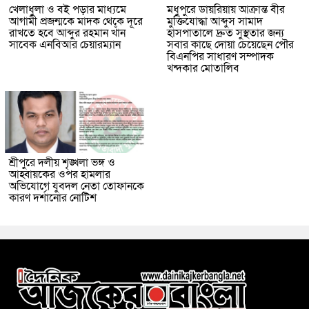
খেলাধুলা ও বই পড়ার মাধ্যমে
মধুপুরে ডায়রিয়ায় আক্রান্ত বীর
আগামী প্রজন্মকে মাদক থেকে দূরে
মুক্তিযোদ্ধা আব্দুস সামাদ
রাখতে হবে আব্দুর রহমান খাঁন
হাসপাতালে দ্রুত সুস্থতার জন্য
সাবেক এনবিআর চেয়ারম্যান
সবার কাছে দোয়া চেয়েছেন পৌর
বিএনপির সাধারণ সম্পাদক
খন্দকার মোতালিব
শ্রীপুরে দলীয় শৃঙ্খলা ভঙ্গ ও
আহ্বায়কের ওপর হামলার
অভিযোগে যুবদল নেতা তোফানকে
কারণ দর্শানোর নোটিশ