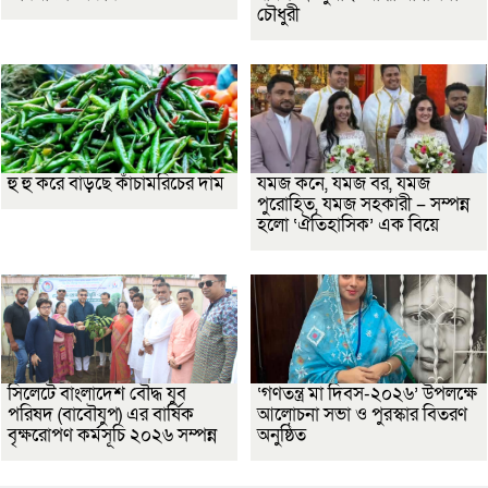
চৌধুরী
হু হু করে বাড়ছে কাঁচামরিচের দাম
যমজ কনে, যমজ বর, যমজ
পুরোহিত, যমজ সহকারী – সম্পন্ন
হলো ‘ঐতিহাসিক’ এক বিয়ে
সিলেটে বাংলাদেশ বৌদ্ধ যুব
‘গণতন্ত্র মা দিবস-২০২৬’ উপলক্ষে
পরিষদ (বাবৌযুপ) এর বার্ষিক
আলোচনা সভা ও পুরস্কার বিতরণ
বৃক্ষরোপণ কর্মসূচি ২০২৬ সম্পন্ন
অনুষ্ঠিত