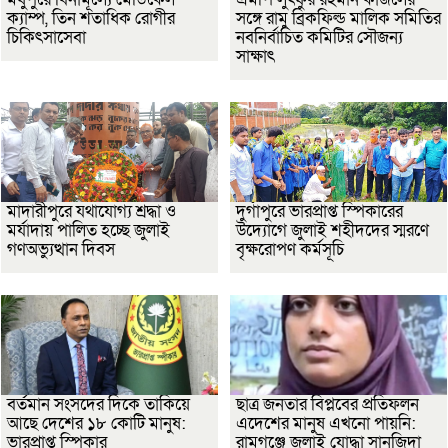
ক্যাম্প, তিন শতাধিক রোগীর
সঙ্গে রামু ব্রিকফিল্ড মালিক সমিতির
চিকিৎসাসেবা
নবনির্বাচিত কমিটির সৌজন্য
সাক্ষাৎ
মাদারীপুরে যথাযোগ্য শ্রদ্ধা ও
দুর্গাপুরে ভারপ্রাপ্ত স্পিকারের
মর্যাদায় পালিত হচ্ছে জুলাই
উদ্যোগে জুলাই শহীদদের স্মরণে
গণঅভ্যুত্থান দিবস
বৃক্ষরোপণ কর্মসূচি
বর্তমান সংসদের দিকে তাকিয়ে
ছাত্র জনতার বিপ্লবের প্রতিফলন
আছে দেশের ১৮ কোটি মানুষ:
এদেশের মানুষ এখনো পায়নি:
ভারপ্রাপ্ত স্পিকার
রামগঞ্জে জুলাই যোদ্ধা সানজিদা