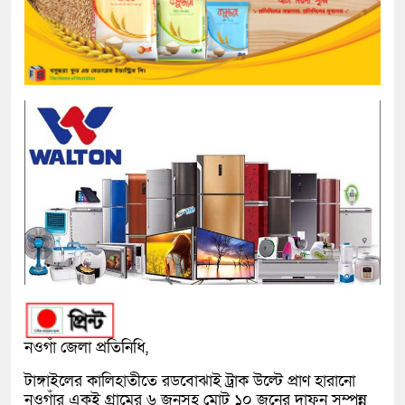
নওগাঁ
জেলা প্রতিনিধি,
টাঙ্গাইলের কালিহাতীতে রডবোঝাই ট্রাক উল্টে প্রাণ হারানো
নওগাঁর একই গ্রামের ৬ জনসহ মোট ১০ জনের দাফন সম্পন্ন