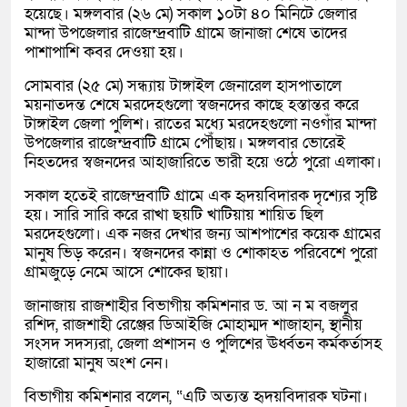
হয়েছে। মঙ্গলবার (২৬ মে) সকাল ১০টা ৪০ মিনিটে জেলার
মান্দা উপজেলার রাজেন্দ্রবাটি গ্রামে জানাজা শেষে তাদের
পাশাপাশি কবর দেওয়া হয়।
সোমবার (২৫ মে) সন্ধ্যায় টাঙ্গাইল জেনারেল হাসপাতালে
ময়নাতদন্ত শেষে মরদেহগুলো স্বজনদের কাছে হস্তান্তর করে
টাঙ্গাইল জেলা পুলিশ। রাতের মধ্যে মরদেহগুলো নওগাঁর মান্দা
উপজেলার রাজেন্দ্রবাটি গ্রামে পৌঁছায়। মঙ্গলবার ভোরেই
নিহতদের স্বজনদের আহাজারিতে ভারী হয়ে ওঠে পুরো এলাকা।
সকাল হতেই রাজেন্দ্রবাটি গ্রামে এক হৃদয়বিদারক দৃশ্যের সৃষ্টি
হয়। সারি সারি করে রাখা ছয়টি খাটিয়ায় শায়িত ছিল
মরদেহগুলো। এক নজর দেখার জন্য আশপাশের কয়েক গ্রামের
মানুষ ভিড় করেন। স্বজনদের কান্না ও শোকাহত পরিবেশে পুরো
গ্রামজুড়ে নেমে আসে শোকের ছায়া।
জানাজায় রাজশাহীর বিভাগীয় কমিশনার ড. আ ন ম বজলুর
রশিদ, রাজশাহী রেঞ্জের ডিআইজি মোহাম্মদ শাজাহান, স্থানীয়
সংসদ সদস্যরা, জেলা প্রশাসন ও পুলিশের ঊর্ধ্বতন কর্মকর্তাসহ
হাজারো মানুষ অংশ নেন।
বিভাগীয় কমিশনার বলেন, “এটি অত্যন্ত হৃদয়বিদারক ঘটনা।