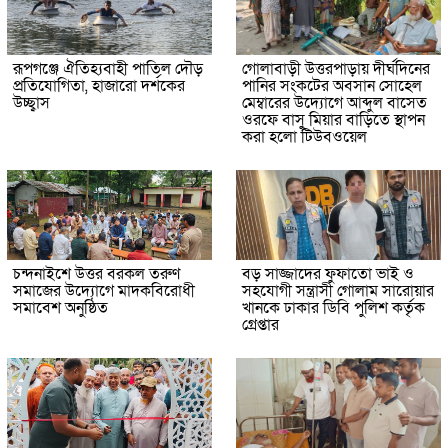
রূপগঞ্জে ঐতিহ্যবাহী পাতিল দৌড়
গোলাবাড়ী উত্তরপাড়ায় দীর্ঘদিনের
প্রতিযোগিতা, হাজারো দর্শকের
পানির সংকটের অবসান সোহেল
উচ্ছ্বাস
মেম্বারের উদ্যোগে আব্দুল বাসেত
ওরফে বাসু মিয়ার বাড়িতে স্থাপন
করা হলো টিউবওয়েল
চন্দনাইশে উত্তর বরকল তরুণ
বড় সাজ্জাদের ফুফাতো ভাই ও
সমাজের উদ্যোগে মাদকবিরোধী
সহযোগী সন্ত্রাসী গোলাম সারোয়ার
সমাবেশ অনুষ্ঠিত
খানকে ঢাকার ডিবি পুলিশ কর্তৃক
গ্রেপ্তার