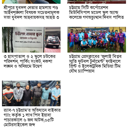
শ্রীপুরে যুবদল নেতার হামলায় পণ্ড
চট্টগ্রাম সিটি কর্পোরেশন
আইনশৃঙ্খলা বিষয়ক সচেতনামূলক
মিউনিসিপাল মডেল স্কুল অ্যান্ড
সভা যুবদল আহবায়কসহ আহত ৩
কলেজে গণঅভ্যুত্থান দিবস পালিত
৩ হাসপাতাল ও ২ স্কুলে চউকের
চট্টগ্রাম প্রেসক্লাবের ‘জুলাই বিপ্লব
পরিদর্শন, পার্কিং সংকট, নকশা
স্মৃতি ফুটবল টুর্নামেন্ট’ ফাইনালে
লঙ্ঘন ও অনিয়মে উদ্বেগ
প্রিন্ট ও ইলেকট্রনিক মিডিয়া টিম
যৌথ চ্যাম্পিয়ান
র‌্যাব-৭ চট্টগ্রাম’র অভিযানে বাইকার
গ্যাং কর্তৃক ১ লাখ পিস ইয়াবা
পাচারকালে ৬ জন আটক,০৫টি
মোটরসাইকেল জব্দ