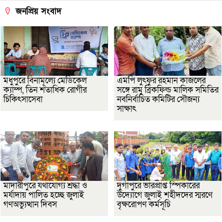
জনপ্রিয় সংবাদ
মধুপুরে বিনামূল্যে মেডিকেল
এমপি লুৎফুর রহমান কাজলের
ক্যাম্প, তিন শতাধিক রোগীর
সঙ্গে রামু ব্রিকফিল্ড মালিক সমিতির
চিকিৎসাসেবা
নবনির্বাচিত কমিটির সৌজন্য
সাক্ষাৎ
মাদারীপুরে যথাযোগ্য শ্রদ্ধা ও
দুর্গাপুরে ভারপ্রাপ্ত স্পিকারের
মর্যাদায় পালিত হচ্ছে জুলাই
উদ্যোগে জুলাই শহীদদের স্মরণে
গণঅভ্যুত্থান দিবস
বৃক্ষরোপণ কর্মসূচি