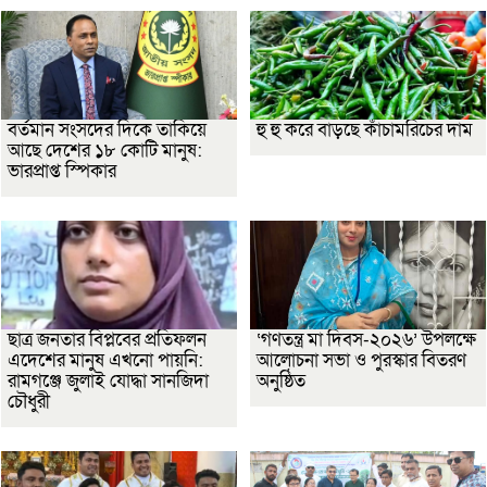
বর্তমান সংসদের দিকে তাকিয়ে
হু হু করে বাড়ছে কাঁচামরিচের দাম
আছে দেশের ১৮ কোটি মানুষ:
ভারপ্রাপ্ত স্পিকার
ছাত্র জনতার বিপ্লবের প্রতিফলন
‘গণতন্ত্র মা দিবস-২০২৬’ উপলক্ষে
এদেশের মানুষ এখনো পায়নি:
আলোচনা সভা ও পুরস্কার বিতরণ
রামগঞ্জে জুলাই যোদ্ধা সানজিদা
অনুষ্ঠিত
চৌধুরী