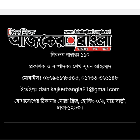
নিবন্ধন নাম্বারঃ ১১০
প্রকাশক ও সম্পাদকঃ শেখ সুমন আহম্মেদ
মোবাইলঃ ০৯৬৯৬১৭৮৫৪৫, ০১৭৩৩-৩৬১১৪৮
ইমেইলঃ dainikajkerbangla21@gmail.com
যোগাযোগের ঠিকানাঃ মোল্লা ব্রিজ, হোল্ডিং-০/২, যাত্রাবাড়ী,
ঢাকা-১২৬৩।