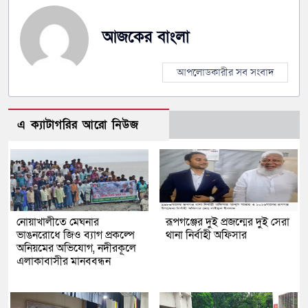
আজকের বাংলা
আপলোডকারীর সব সংবাদ
এ ক্যাটাগরির আরো নিউজ
নোয়াখালীতে মেঘনার
রূপগঞ্জের দুই প্রজন্মের দুই সেরা
ভাঙনরোধে জিও ব্যাগ প্রকল্পে
থানা নির্বাহী অফিসার
অনিয়মের অভিযোগ, নদীরকূলে
এলাকাবাসীর মানববন্ধন