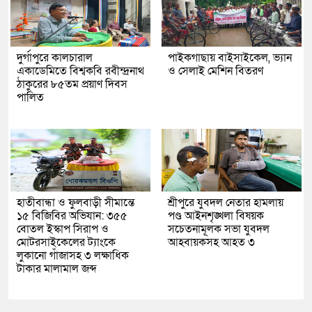
দুর্গাপুরে কালচারাল
পাইকগাছায় বাইসাইকেল, ভ্যান
একাডেমিতে বিশ্বকবি রবীন্দ্রনাথ
ও সেলাই মেশিন বিতরণ
ঠাকুরের ৮৫তম প্রয়াণ দিবস
পালিত
হাতীবান্ধা ও ফুলবাড়ী সীমান্তে
শ্রীপুরে যুবদল নেতার হামলায়
১৫ বিজিবির অভিযান: ৩৫৫
পণ্ড আইনশৃঙ্খলা বিষয়ক
বোতল ইস্কাপ সিরাপ ও
সচেতনামূলক সভা যুবদল
মোটরসাইকেলের ট্যাংকে
আহবায়কসহ আহত ৩
লুকানো গাঁজাসহ ৩ লক্ষাধিক
টাকার মালামাল জব্দ