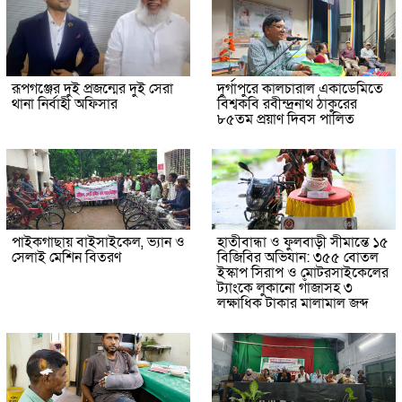
রূপগঞ্জের দুই প্রজন্মের দুই সেরা
দুর্গাপুরে কালচারাল একাডেমিতে
থানা নির্বাহী অফিসার
বিশ্বকবি রবীন্দ্রনাথ ঠাকুরের
৮৫তম প্রয়াণ দিবস পালিত
পাইকগাছায় বাইসাইকেল, ভ্যান ও
হাতীবান্ধা ও ফুলবাড়ী সীমান্তে ১৫
সেলাই মেশিন বিতরণ
বিজিবির অভিযান: ৩৫৫ বোতল
ইস্কাপ সিরাপ ও মোটরসাইকেলের
ট্যাংকে লুকানো গাঁজাসহ ৩
লক্ষাধিক টাকার মালামাল জব্দ