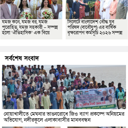
যমজ কনে, যমজ বর, যমজ
সিলেটে বাংলাদেশ বৌদ্ধ যুব
পুরোহিত, যমজ সহকারী – সম্পন্ন
পরিষদ (বাবৌযুপ) এর বার্ষিক
হলো ‘ঐতিহাসিক’ এক বিয়ে
বৃক্ষরোপণ কর্মসূচি ২০২৬ সম্পন্ন
সর্বশেষ সংবাদ
নোয়াখালীতে মেঘনার ভাঙনরোধে জিও ব্যাগ প্রকল্পে অনিয়মের
অভিযোগ, নদীরকূলে এলাকাবাসীর মানববন্ধন