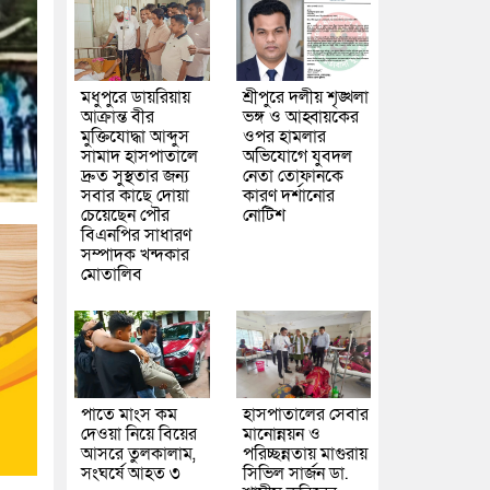
মধুপুরে ডায়রিয়ায়
শ্রীপুরে দলীয় শৃঙ্খলা
আক্রান্ত বীর
ভঙ্গ ও আহ্বায়কের
মুক্তিযোদ্ধা আব্দুস
ওপর হামলার
সামাদ হাসপাতালে
অভিযোগে যুবদল
দ্রুত সুস্থতার জন্য
নেতা তোফানকে
সবার কাছে দোয়া
কারণ দর্শানোর
চেয়েছেন পৌর
নোটিশ
বিএনপির সাধারণ
সম্পাদক খন্দকার
মোতালিব
পাতে মাংস কম
হাসপাতালের সেবার
দেওয়া নিয়ে বিয়ের
মানোন্নয়ন ও
আসরে তুলকালাম,
পরিচ্ছন্নতায় মাগুরায়
সংঘর্ষে আহত ৩
সিভিল সার্জন ডা.