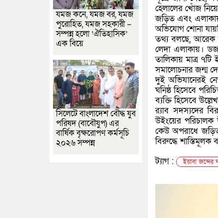
হেলালের খোঁজ নিয়ে
যমজ কনে, যমজ বর, যমজ
জড়িত এবং এলাকায় 
পুরোহিত, যমজ সহকারী –
অভিযোগ শোনা যায়
সম্পন্ন হলো ‘ঐতিহাসিক’
তথ্য বলছে, আরেক ব
এক বিয়ে
লেদা এলাকায়। ডজন 
তালিকায় মাত্র ৭টি ই
সমালোচনার জন্ম দ
দুই অভিযানেরই নেত
ঘনিষ্ঠ হিসেবে পর
ব্যক্তি হিসেবে উল্ল
র‍্যাব সদস্যদের ব
সিলেটে বাংলাদেশ বৌদ্ধ যুব
উইংয়ের পরিচালক উ
পরিষদ (বাবৌযুপ) এর
কেউ অপরাধে জড়িত থা
বার্ষিক বৃক্ষরোপণ কর্মসূচি
বিরুদ্ধে শাস্তিমূলক 
২০২৬ সম্পন্ন
ট্যাগ :
ইয়াবা জব্দের 