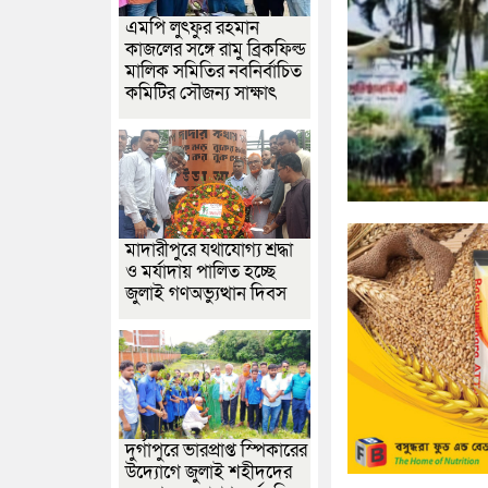
এমপি লুৎফুর রহমান
কাজলের সঙ্গে রামু ব্রিকফিল্ড
মালিক সমিতির নবনির্বাচিত
কমিটির সৌজন্য সাক্ষাৎ
মাদারীপুরে যথাযোগ্য শ্রদ্ধা
ও মর্যাদায় পালিত হচ্ছে
জুলাই গণঅভ্যুত্থান দিবস
দুর্গাপুরে ভারপ্রাপ্ত স্পিকারের
উদ্যোগে জুলাই শহীদদের