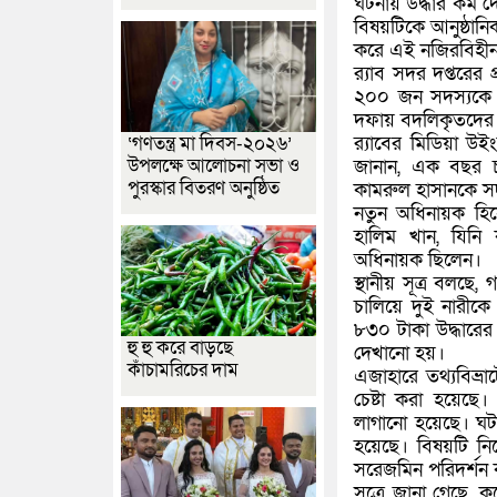
ঘটনায় উদ্ধার কম দ
বিষয়টিকে আনুষ্ঠানি
করে এই নজিরবিহীন
র‍্যাব সদর দপ্তরের
২০০ জন সদস্যকে
দফায় বদলিকৃতদের 
র‍্যাবের মিডিয়া 
‘গণতন্ত্র মা দিবস-২০২৬’
উপলক্ষে আলোচনা সভা ও
জানান, এক বছর চা
পুরস্কার বিতরণ অনুষ্ঠিত
কামরুল হাসানকে সদ
নতুন অধিনায়ক হিসে
হালিম খান, যিন
অধিনায়ক ছিলেন।
স্থানীয় সূত্র বলছে,
চালিয়ে দুই নারী
৮৩০ টাকা উদ্ধারে
হু হু করে বাড়ছে
দেখানো হয়।
কাঁচামরিচের দাম
এজাহারে তথ্যবিভ্রা
চেষ্টা করা হয়েছে
লাগানো হয়েছে। ঘটন
হয়েছে। বিষয়টি নি
সরেজমিন পরিদর্শন
সূত্রে জানা গেছে,