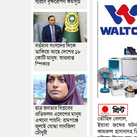
স্মরণে বৃক্ষরোপণ কর্মসূচি
বর্তমান সংসদের দিকে
তাকিয়ে আছে দেশের ১৮
কোটি মানুষ: ভারপ্রাপ্ত
স্পিকার
ছাত্র জনতার বিপ্লবের
প্রতিফলন এদেশের মানুষ
তৌহিদ বেলাল,
এখনো পায়নি: রামগঞ্জে
ইয়াবা জব্দের ঘটনা
জুলাই যোদ্ধা সানজিদা
কামরুল হাসানসহ ত
চৌধুরী