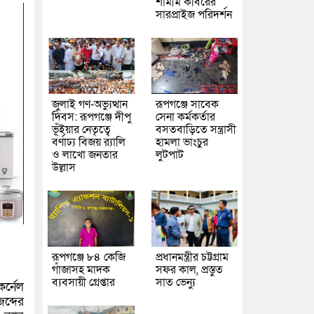
শামীম কবিরের
সারপ্রাইজ পরিদর্শন
জুলাই গণ-অভ্যুত্থান
রূপগঞ্জে সাবেক
দিবস: রূপগঞ্জে দীপু
সেনা কর্মকর্তার
ভূঁইয়ার নেতৃত্বে
বসতবাড়িতে সন্ত্রাসী
বর্ণাঢ্য বিজয় র‌্যালি
হামলা ভাংচুর
ও লাখো জনতার
লুটপাট
উল্লাস
রূপগঞ্জে ৮৪ কেজি
প্রধানমন্ত্রীর চট্টগ্রাম
গাঁজাসহ মাদক
সফর কাল, প্রস্তুত
ব্যবসায়ী গ্রেপ্তার
সাত ভেন্যু
র্নেল
ব্দের