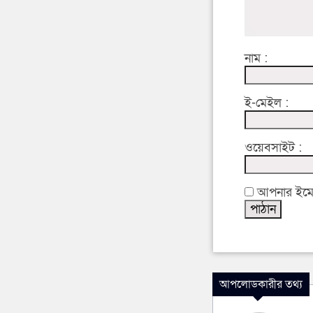
নাম :
ই-মেইল :
ওয়েবসাইট :
আপনার ইমেইল
আপলোডকারীর তথ্য