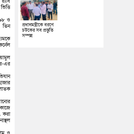
‍্যাব
িত্তি
১৯৮ ও
প্রধানমন্ত্রীকে বরণে
 তিন
চউকের সব প্রস্তুতি
সম্পন্ন
্যমকে
র্নেল
য়ামুল
র-এর
অভিযান
হাজার
পলাতক
সানোর
 কাজে
ৎ করা
াস্থল
লিম ও