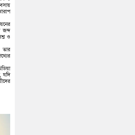
যবসায়
খারাপ
িয়নের
 জব্দ
রশ্ন ও
। তার
থ্যের
িডিয়া
, যদি
়ীদের