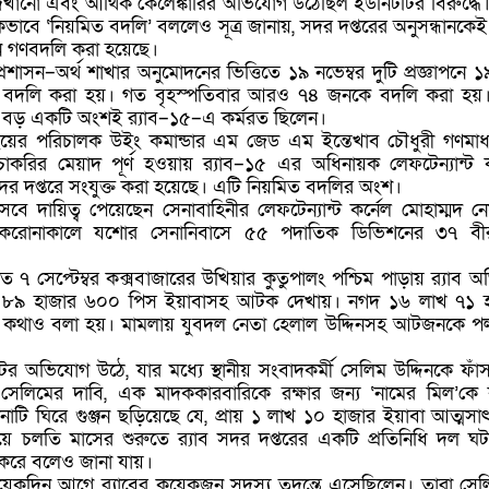
েখানো এবং আর্থিক কেলেঙ্কারির অভিযোগ উঠেছিল ইউনিটটির বিরুদ্ধে। র
কভাবে ‘নিয়মিত বদলি’ বললেও সূত্র জানায়, সদর দপ্তরের অনুসন্ধানকেই ভ
 গণবদলি করা হয়েছে।
 প্রশাসন–অর্থ শাখার অনুমোদনের ভিত্তিতে ১৯ নভেম্বর দুটি প্রজ্ঞাপনে 
 বদলি করা হয়। গত বৃহস্পতিবার আরও ৭৪ জনকে বদলি করা হয়।
বড় একটি অংশই র‍্যাব–১৫–এ কর্মরত ছিলেন।
উইংয়ের পরিচালক উইং কমান্ডার এম জেড এম ইন্তেখাব চৌধুরী গণমাধ
করির মেয়াদ পূর্ণ হওয়ায় র‍্যাব–১৫ এর অধিনায়ক লেফটেন্যান্ট ক
র দপ্তরে সংযুক্ত করা হয়েছে। এটি নিয়মিত বদলির অংশ।
বে দায়িত্ব পেয়েছেন সেনাবাহিনীর লেফটেন্যান্ট কর্নেল মোহাম্মদ নে
ি করোনাকালে যশোর সেনানিবাসে ৫৫ পদাতিক ডিভিশনের ৩৭ বী
 গত ৭ সেপ্টেম্বর কক্সবাজারের উখিয়ার কুতুপালং পশ্চিম পাড়ায় র‍্যাব 
কে ৮৯ হাজার ৬০০ পিস ইয়াবাসহ আটক দেখায়। নগদ ১৬ লাখ ৭১ 
র কথাও বলা হয়। মামলায় যুবদল নেতা হেলাল উদ্দিনসহ আটজনকে 
টের অভিযোগ উঠে, যার মধ্যে স্থানীয় সংবাদকর্মী সেলিম উদ্দিনকে ফাঁ
। সেলিমের দাবি, এক মাদককারবারিকে রক্ষার জন্য ‘নামের মিল’কে
াটি ঘিরে গুঞ্জন ছড়িয়েছে যে, প্রায় ১ লাখ ১০ হাজার ইয়াবা আত্মসা
য়ে চলতি মাসের শুরুতে র‍্যাব সদর দপ্তরের একটি প্রতিনিধি দল ঘটন
 করে বলেও জানা যায়।
 কয়েকদিন আগে র‍্যাবের কয়েকজন সদস্য তদন্তে এসেছিলেন। তারা সে