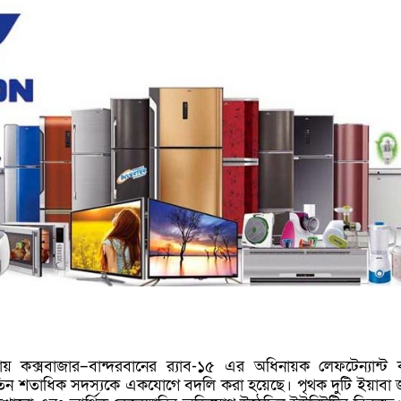
য় কক্সবাজার–বান্দরবানের র‍্যাব-১৫ এর অধিনায়ক লেফটেন্যান্ট ক
িন শতাধিক সদস্যকে একযোগে বদলি করা হয়েছে। পৃথক দুটি ইয়াবা জ