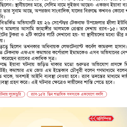
ছিলেন। স্থানীয়দের মতে, সেলিম নামে দুইজন আছেন- একজন ইয়াবা ব্
তার সুনাম আছে, অপরজন সাংবাদিক, যাদের বিরুদ্ধে কখনও কোনো 
নি।
িতর্কিত অভিযানটি হয় ২৬ সেপ্টেম্বর টেকনাফ উপজেলার হ্নীলা ইউন
মামলার আসামি জাহাঙ্গীর আলমকে গ্রেপ্তার দেখায় র‍্যাব–১৫। তবে
টের টুকরা ও ২টি কাঠের লাঠি দেখানো হয়- যা স্থানীয়দের মধ্যে তীব্র প্
েয়।
ৃত্বে ছিলেন তখনকার অধিনায়ক লেফটেন্যান্ট কর্নেল কামরুল হাসান
িচিত টেকনাফ এফএস কমান্ডার কর্পোরাল ইমামকেও এসব অভিযানের নেপ
েখ করেছেন র‍্যাবের একাধিক সূত্র।
িরুদ্ধে ইয়াবা ঘটনায় জড়িত থাকার মতো গুরুতর অভিযোগ প্রসঙ্গে ম
ইং কমান্ডার এম জেড এম ইন্তেকাব চৌধুরী বলেন গণমাধ্যমে বলেন
কে, অবশ্যই আইনি ব্যবস্থা নেওয়া হবে। র‍্যাব তদন্তের মাধ্যমে দায
ব্যবস্থা গ্রহণ করে। এই ঘটনার ক্ষেত্রেও দায়ীদের শাস্তি পেতে হবে।
ঘটনায় লুকোচুরি
র‌্যাব-১৫'র তিন শতাধিক সদস্যকে একযোগে বদলি