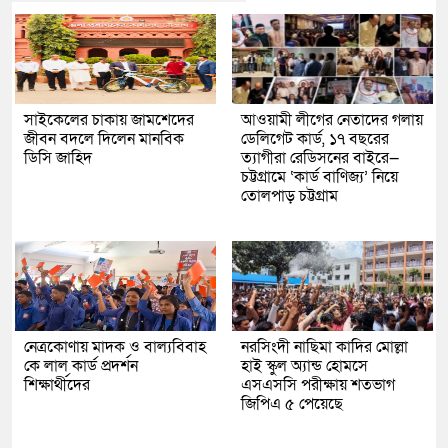
সাইকেলের চাকায় জামশেদের
আওয়ামী লীগের নেতাদের গলায়
জীবন বদলে দিলেন মানবিক
ডেলিগেট কার্ড, ১৭ বছরের
ডিসি জাহিদ
ত্যাগীরা রেডিসনের বাইরে—
চট্টগ্রামে ‘কার্ড বাণিজ্য’ নিয়ে
তোলপাড় চট্টগ্রাম
নেত্রকোণায় মাদক ও বাল্যবিবাহ
নরসিংদী নাছিমা কাদির মোল্লা
কে লাল কার্ড প্রদর্শন
হাই স্কুল অ্যান্ড হোমসে
শিক্ষার্থীদের
এসএসসি পরীক্ষায় শতভাগ
জিপিএ ৫ পেয়েছে