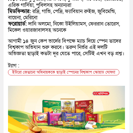
এরিক গার্সিয়া, পুবিলসহ অন্যান্যরা
মিডফিল্ডার:
রদ্রি, গাভি, পেদ্রি, ফ্যাবিয়ান রুইজ, জুবিমেন্ডি,
বায়েনা, মেরিনো
ফরোয়ার্ড:
দানি অলমো, নিকো উইলিয়ামস, ফেররান তোরেস,
মিকেল ওয়ারজাবালসহ অনেকে
আগামী ১৪ জুন কেপ ভার্দের বিপক্ষে ম্যাচ দিয়ে স্পেন তাদের
বিশ্বকাপ অভিযান শুরু করবে। তরুণ নির্ভর এই দলটি
অভিজ্ঞতা ছাড়াই কতটা দূর যেতে পারে, সেটিই এখন বড় প্রশ্ন।
ট্যাগ :
ইউরো জেতানো অধিনায়ককে ছাড়াই স্পেনের বিশ্বকাপ স্কোয়াড ঘোষণা