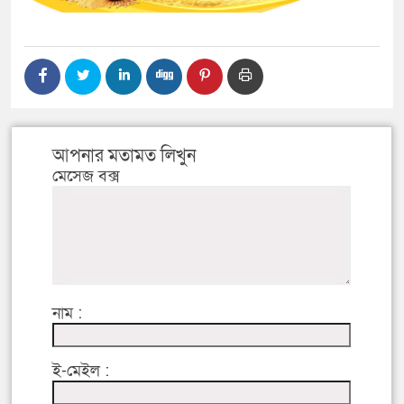
আপনার মতামত লিখুন
মেসেজ বক্স
নাম :
ই-মেইল :