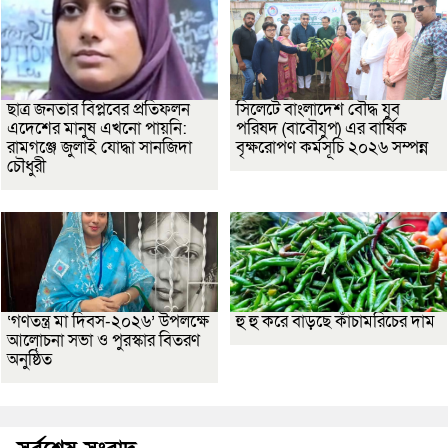
ছাত্র জনতার বিপ্লবের প্রতিফলন
সিলেটে বাংলাদেশ বৌদ্ধ যুব
এদেশের মানুষ এখনো পায়নি:
পরিষদ (বাবৌযুপ) এর বার্ষিক
রামগঞ্জে জুলাই যোদ্ধা সানজিদা
বৃক্ষরোপণ কর্মসূচি ২০২৬ সম্পন্ন
চৌধুরী
‘গণতন্ত্র মা দিবস-২০২৬’ উপলক্ষে
হু হু করে বাড়ছে কাঁচামরিচের দাম
আলোচনা সভা ও পুরস্কার বিতরণ
অনুষ্ঠিত