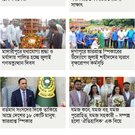
সাক্ষাৎ
মাদারীপুরে যথাযোগ্য শ্রদ্ধা ও
দুর্গাপুরে ভারপ্রাপ্ত স্পিকারের
মর্যাদায় পালিত হচ্ছে জুলাই
উদ্যোগে জুলাই শহীদদের স্মরণে
গণঅভ্যুত্থান দিবস
বৃক্ষরোপণ কর্মসূচি
বর্তমান সংসদের দিকে তাকিয়ে
যমজ কনে, যমজ বর, যমজ
আছে দেশের ১৮ কোটি মানুষ:
পুরোহিত, যমজ সহকারী – সম্পন্ন
ভারপ্রাপ্ত স্পিকার
হলো ‘ঐতিহাসিক’ এক বিয়ে