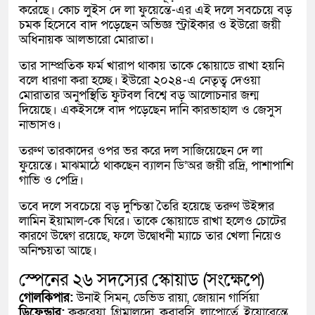
করেছে। কোচ
লুইস দে লা ফুয়েন্তে
-এর এই দলে সবচেয়ে বড়
চমক হিসেবে বাদ পড়েছেন অভিজ্ঞ স্ট্রাইকার ও ইউরো জয়ী
অধিনায়ক
আলভারো মোরাতা
।
তার সাম্প্রতিক ফর্ম খারাপ থাকায় তাকে স্কোয়াডে রাখা হয়নি
বলে ধারণা করা হচ্ছে। ইউরো ২০২৪-এ নেতৃত্ব দেওয়া
মোরাতার অনুপস্থিতি ফুটবল বিশ্বে বড় আলোচনার জন্ম
দিয়েছে। একইসঙ্গে বাদ পড়েছেন দানি কারভাহাল ও জেসুস
নাভাসও।
তরুণ তারকাদের ওপর ভর করে দল সাজিয়েছেন দে লা
ফুয়েন্তে। মাঝমাঠে থাকছেন ব্যালন ডি’অর জয়ী
রদ্রি
, পাশাপাশি
গাভি
ও
পেদ্রি
।
তবে দলে সবচেয়ে বড় দুশ্চিন্তা তৈরি হয়েছে তরুণ উইঙ্গার
লামিন ইয়ামাল
-কে ঘিরে। তাকে স্কোয়াডে রাখা হলেও চোটের
কারণে উদ্বেগ রয়েছে, ফলে উদ্বোধনী ম্যাচে তার খেলা নিয়েও
অনিশ্চয়তা আছে।
স্পেনের ২৬ সদস্যের স্কোয়াড (সংক্ষেপে)
গোলকিপার:
উনাই সিমন, ডেভিড রায়া, জোয়ান গার্সিয়া
ডিফেন্ডার:
কুকুরেয়া, গ্রিমালদো, কুবারসি, লাপোর্তে, ইয়োরেন্তে,