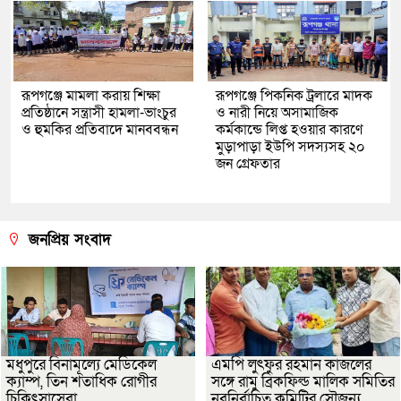
রূপগঞ্জে মামলা করায় শিক্ষা
রূপগঞ্জে পিকনিক ট্রলারে মাদক
প্রতিষ্ঠানে সন্ত্রাসী হামলা-ভাংচুর
ও নারী নিয়ে অসামাজিক
ও হুমকির প্রতিবাদে মানববন্ধন
কর্মকান্ডে লিপ্ত হওয়ার কারণে
মুড়াপাড়া ইউপি সদস্যসহ ২০
জন গ্রেফতার
জনপ্রিয় সংবাদ
মধুপুরে বিনামূল্যে মেডিকেল
এমপি লুৎফুর রহমান কাজলের
ক্যাম্প, তিন শতাধিক রোগীর
সঙ্গে রামু ব্রিকফিল্ড মালিক সমিতির
চিকিৎসাসেবা
নবনির্বাচিত কমিটির সৌজন্য