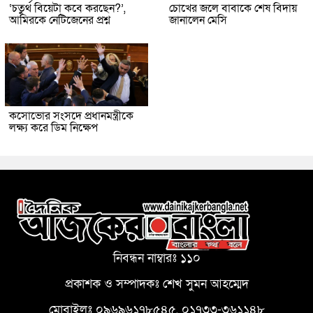
‘চতুর্থ বিয়েটা কবে করছেন?’,
চোখের জলে বাবাকে শেষ বিদায়
আমিরকে নেটিজেনের প্রশ্ন
জানালেন মেসি
কসোভোর সংসদে প্রধানমন্ত্রীকে
লক্ষ্য করে ডিম নিক্ষেপ
নিবন্ধন নাম্বারঃ ১১০
প্রকাশক ও সম্পাদকঃ শেখ সুমন আহম্মেদ
মোবাইলঃ ০৯৬৯৬১৭৮৫৪৫, ০১৭৩৩-৩৬১১৪৮