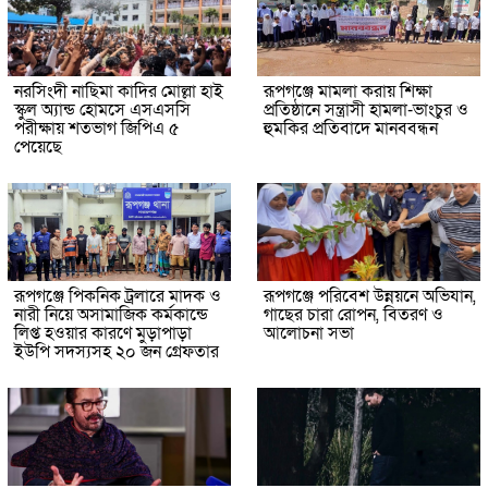
নরসিংদী নাছিমা কাদির মোল্লা হাই
রূপগঞ্জে মামলা করায় শিক্ষা
স্কুল অ্যান্ড হোমসে এসএসসি
প্রতিষ্ঠানে সন্ত্রাসী হামলা-ভাংচুর ও
পরীক্ষায় শতভাগ জিপিএ ৫
হুমকির প্রতিবাদে মানববন্ধন
পেয়েছে
রূপগঞ্জে পিকনিক ট্রলারে মাদক ও
রূপগঞ্জে পরিবেশ উন্নয়নে অভিযান,
নারী নিয়ে অসামাজিক কর্মকান্ডে
গাছের চারা রোপন, বিতরণ ও
লিপ্ত হওয়ার কারণে মুড়াপাড়া
আলোচনা সভা
ইউপি সদস্যসহ ২০ জন গ্রেফতার