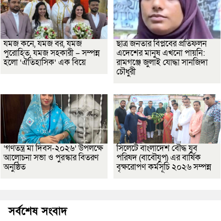
যমজ কনে, যমজ বর, যমজ
ছাত্র জনতার বিপ্লবের প্রতিফলন
পুরোহিত, যমজ সহকারী – সম্পন্ন
এদেশের মানুষ এখনো পায়নি:
হলো ‘ঐতিহাসিক’ এক বিয়ে
রামগঞ্জে জুলাই যোদ্ধা সানজিদা
চৌধুরী
‘গণতন্ত্র মা দিবস-২০২৬’ উপলক্ষে
সিলেটে বাংলাদেশ বৌদ্ধ যুব
আলোচনা সভা ও পুরস্কার বিতরণ
পরিষদ (বাবৌযুপ) এর বার্ষিক
অনুষ্ঠিত
বৃক্ষরোপণ কর্মসূচি ২০২৬ সম্পন্ন
সর্বশেষ সংবাদ