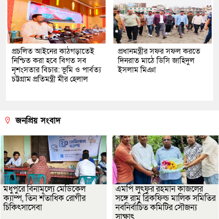
প্রচলিত আইনের কাঠগড়াতেই
প্রধানমন্ত্রীর সফর সফল করতে
নিশ্চিত করা হবে বিগত সব
দিনরাত মাঠে ডিসি জাহিদুল
নৃশংসতার বিচার: ভূমি ও পার্বত্য
ইসলাম মিঞা
চট্টগ্রাম প্রতিমন্ত্রী মীর হেলাল
জনপ্রিয় সংবাদ
মধুপুরে বিনামূল্যে মেডিকেল
এমপি লুৎফুর রহমান কাজলের
ক্যাম্প, তিন শতাধিক রোগীর
সঙ্গে রামু ব্রিকফিল্ড মালিক সমিতির
চিকিৎসাসেবা
নবনির্বাচিত কমিটির সৌজন্য
সাক্ষাৎ