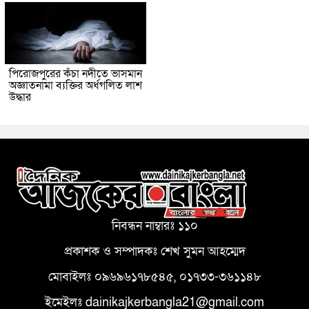
পিরোজপুরের কঁচা নদীতে ভাসমান
অজ্ঞাতনামা ব্যক্তির অর্ধগলিত লাশ
উদ্ধার
নিবন্ধন নাম্বারঃ ১১০
প্রকাশক ও সম্পাদকঃ শেখ সুমন আহম্মেদ
মোবাইলঃ ০৯৬৯৬১৭৮৫৪৫, ০১৭৩৩-৩৬১১৪৮
ইমেইলঃ dainikajkerbangla21@gmail.com