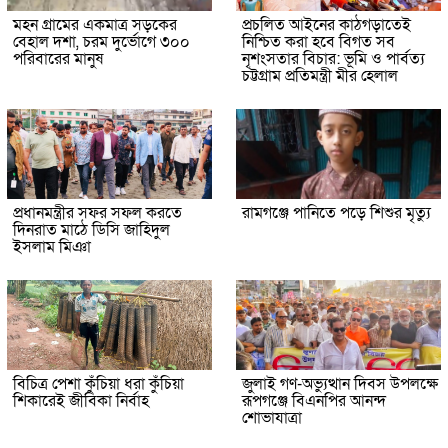
মহন গ্রামের একমাত্র সড়কের
প্রচলিত আইনের কাঠগড়াতেই
বেহাল দশা, চরম দুর্ভোগে ৩০০
নিশ্চিত করা হবে বিগত সব
পরিবারের মানুষ
নৃশংসতার বিচার: ভূমি ও পার্বত্য
চট্টগ্রাম প্রতিমন্ত্রী মীর হেলাল
প্রধানমন্ত্রীর সফর সফল করতে
রামগঞ্জে পানিতে পড়ে শিশুর মৃত্যু
দিনরাত মাঠে ডিসি জাহিদুল
ইসলাম মিঞা
বিচিত্র পেশা কুঁচিয়া ধরা কুঁচিয়া
জুলাই গণ-অভ্যুত্থান দিবস উপলক্ষে
শিকারেই জীবিকা নির্বাহ
রূপগঞ্জে বিএনপির আনন্দ
শোভাযাত্রা