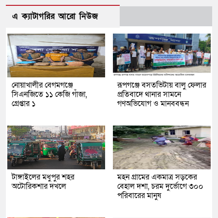
এ ক্যাটাগরির আরো নিউজ
নোয়াখালীর বেগমগঞ্জে
রূপগঞ্জে বসতভিটায় বালু ফেলার
সিএনজিতে ১১ কেজি গাঁজা,
প্রতিবাদে থানার সামনে
গ্রেপ্তার ১
গণঅভিযোগ ও মানববন্ধন
টাঙ্গাইলের মধুপুর শহর
মহন গ্রামের একমাত্র সড়কের
অটোরিকশার দখলে
বেহাল দশা, চরম দুর্ভোগে ৩০০
পরিবারের মানুষ