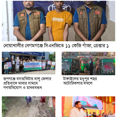
নোয়াখালীর বেগমগঞ্জে সিএনজিতে ১১ কেজি গাঁজা, গ্রেপ্তার ১
রূপগঞ্জে বসতভিটায় বালু ফেলার
টাঙ্গাইলের মধুপুর শহর
প্রতিবাদে থানার সামনে
অটোরিকশার দখলে
গণঅভিযোগ ও মানববন্ধন