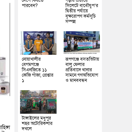
দেশে ফিরতে
গড়ার প্রত্যয়ে
পারবেন?
সিলেটে বাবৌযুপ’র
দ্বিতীয় পর্যায়ে
বৃক্ষরোপণ কর্মসূচি
সম্পন্ন
নোয়াখালীর
রূপগঞ্জে বসতভিটায়
বেগমগঞ্জে
বালু ফেলার
সিএনজিতে ১১
প্রতিবাদে থানার
কেজি গাঁজা, গ্রেপ্তার
সামনে গণঅভিযোগ
১
ও মানববন্ধন
টাঙ্গাইলের মধুপুর
শহর অটোরিকশার
িঙ্গা
দখলে