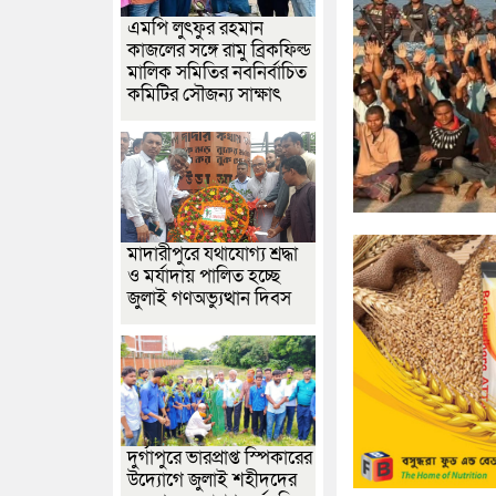
এমপি লুৎফুর রহমান
কাজলের সঙ্গে রামু ব্রিকফিল্ড
মালিক সমিতির নবনির্বাচিত
কমিটির সৌজন্য সাক্ষাৎ
মাদারীপুরে যথাযোগ্য শ্রদ্ধা
ও মর্যাদায় পালিত হচ্ছে
জুলাই গণঅভ্যুত্থান দিবস
দুর্গাপুরে ভারপ্রাপ্ত স্পিকারের
উদ্যোগে জুলাই শহীদদের