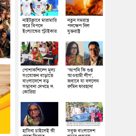
নাইটক্লাবে মারামারি
নতুন সমরাস্ত্র
করে বিপদে
পদক্ষেপ নিল
ইংল্যান্ডের স্ট্রাইকার
যুক্তরাষ্ট্র
পোশাকশিল্পে মূল্য
‘আপনি কি গুপ্ত
সংযোজন বাড়াতে
আওয়ামী লীগ’,
বাংলাদেশে বড়
জবাবে যা বললেন
সম্ভাবনা দেখছে দ.
রুমিন ফারহানা
কোরিয়া
হাসিনা চাইলেই কী
সবুজ বাংলাদেশ