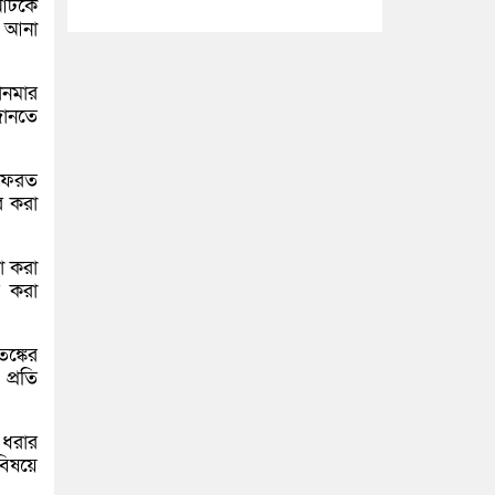
 আটকে
ে আনা
ানমার
জানতে
 ফেরত
তর করা
ষা করা
র করা
ঙ্কের
প্রতি
 ধরার
বিষয়ে