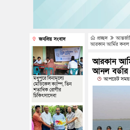
প্রচ্ছদ
আন্তর্জ
জনপ্রিয় সংবাদ
আরকান আর্মির কবল থ
আরকান আর্
আনল বর্ডার 
মধুপুরে বিনামূল্যে
আপডেট সময় 
মেডিকেল ক্যাম্প, তিন
শতাধিক রোগীর
চিকিৎসাসেবা