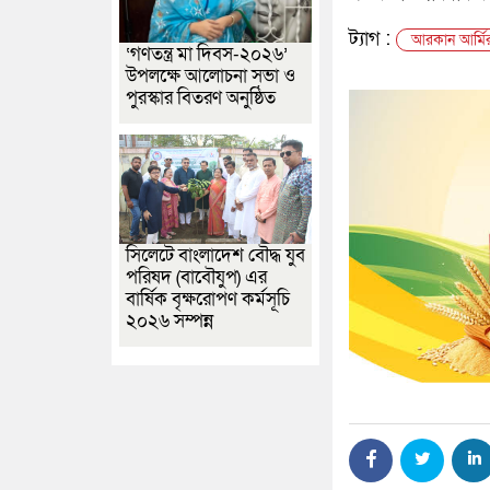
ট্যাগ :
আরকান আর্মির
‘গণতন্ত্র মা দিবস-২০২৬’
উপলক্ষে আলোচনা সভা ও
পুরস্কার বিতরণ অনুষ্ঠিত
সিলেটে বাংলাদেশ বৌদ্ধ যুব
পরিষদ (বাবৌযুপ) এর
বার্ষিক বৃক্ষরোপণ কর্মসূচি
২০২৬ সম্পন্ন