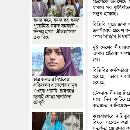
জেলেকে অবশেষে দেশ
থাকার পর কূটনৈতিক
সম্ভব হয়েছে।
যমজ কনে, যমজ বর, যমজ
বিজিবি সূত্রে জান
পুরোহিত, যমজ সহকারী –
জলসীমায় প্রবেশ ক
সম্পন্ন হলো ‘ঐতিহাসিক’
পেরে বিজিবি বিষয়টি 
এক বিয়ে
দুই দেশের সীমান্ত
আনার প্রক্রিয়া সম্প
হয়।
বিজিবির কর্মকর্তারা
হয়েছে। তারা সবাই 
ছাত্র জনতার বিপ্লবের
হয়েছে।
প্রতিফলন এদেশের মানুষ
এখনো পায়নি: রামগঞ্জে
টেকনাফ সীমান্ত দিয়
জুলাই যোদ্ধা সানজিদা
মধ্যে দিন কাটিয়েছ
চৌধুরী
কৃতজ্ঞতা জানিয়েছে
কক্সবাজারে দায়িত্
বিষয়ে সচেতন করা হ
সতর্কতা জোরদার ক