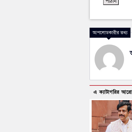
আপলোডকারীর তথ্য
এ ক্যাটাগরির আর