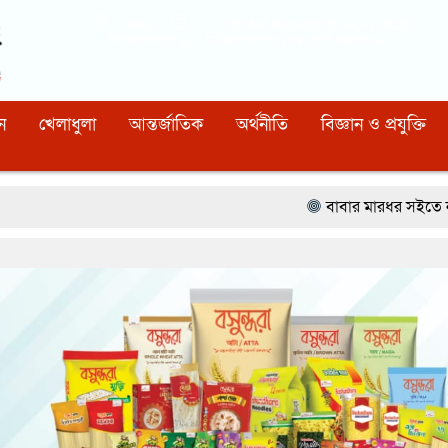
Dhaka
11:19:11 AM
, Saturday, 8 August 2026
নিবন্ধন নাম্বারঃ ১১০, সিরিয়াল নাম্বারঃ ১৫৪, কোড নাম্বারঃ ৯২
ন
খেলাধুলা
আন্তর্জাতিক
অর্থনীতি
বিজ্ঞান ও প্রযুক্তি
বাবার মারধর সইতে না পেরে ৫০০ রুপি 