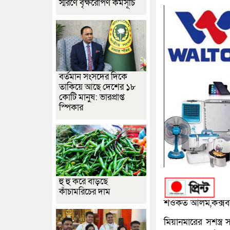
স্মরণে বৃক্ষরোপণ কর্মসূচি
বর্তমান সংসদের দিকে
তাকিয়ে আছে দেশের ১৮
কোটি মানুষ: ভারপ্রাপ্ত
স্পিকার
হু হু করে বাড়ছে
কাঁচামরিচের দাম
শওকত আলম,কক্সব
মিয়ানমারের সশস্ত্