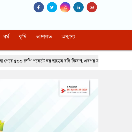
ধর্ম
কৃষি
আদালত
অন্যান্য
পকেটে ঘর ছাড়েন রবি কিষাণ, এরপর যা হলো…
নাইটক্লাবে মারামারি করে বিপ