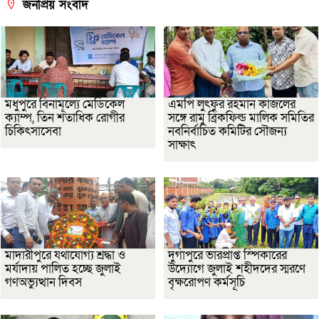
জনপ্রিয় সংবাদ
মধুপুরে বিনামূল্যে মেডিকেল
এমপি লুৎফুর রহমান কাজলের
ক্যাম্প, তিন শতাধিক রোগীর
সঙ্গে রামু ব্রিকফিল্ড মালিক সমিতির
চিকিৎসাসেবা
নবনির্বাচিত কমিটির সৌজন্য
সাক্ষাৎ
মাদারীপুরে যথাযোগ্য শ্রদ্ধা ও
দুর্গাপুরে ভারপ্রাপ্ত স্পিকারের
মর্যাদায় পালিত হচ্ছে জুলাই
উদ্যোগে জুলাই শহীদদের স্মরণে
গণঅভ্যুত্থান দিবস
বৃক্ষরোপণ কর্মসূচি