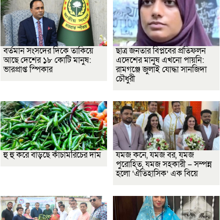
বর্তমান সংসদের দিকে তাকিয়ে
ছাত্র জনতার বিপ্লবের প্রতিফলন
আছে দেশের ১৮ কোটি মানুষ:
এদেশের মানুষ এখনো পায়নি:
ভারপ্রাপ্ত স্পিকার
রামগঞ্জে জুলাই যোদ্ধা সানজিদা
চৌধুরী
হু হু করে বাড়ছে কাঁচামরিচের দাম
যমজ কনে, যমজ বর, যমজ
পুরোহিত, যমজ সহকারী – সম্পন্ন
হলো ‘ঐতিহাসিক’ এক বিয়ে