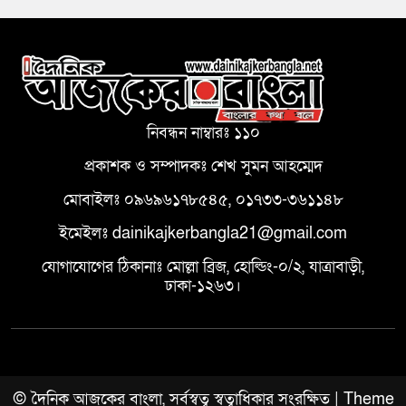
নিবন্ধন নাম্বারঃ ১১০
প্রকাশক ও সম্পাদকঃ শেখ সুমন আহম্মেদ
মোবাইলঃ ০৯৬৯৬১৭৮৫৪৫, ০১৭৩৩-৩৬১১৪৮
ইমেইলঃ dainikajkerbangla21@gmail.com
যোগাযোগের ঠিকানাঃ মোল্লা ব্রিজ, হোল্ডিং-০/২, যাত্রাবাড়ী,
ঢাকা-১২৬৩।
© দৈনিক আজকের বাংলা, সর্বস্বত্ব স্বত্বাধিকার সংরক্ষিত | Theme