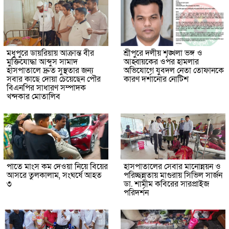
মধুপুরে ডায়রিয়ায় আক্রান্ত বীর
শ্রীপুরে দলীয় শৃঙ্খলা ভঙ্গ ও
মুক্তিযোদ্ধা আব্দুস সামাদ
আহ্বায়কের ওপর হামলার
হাসপাতালে দ্রুত সুস্থতার জন্য
অভিযোগে যুবদল নেতা তোফানকে
সবার কাছে দোয়া চেয়েছেন পৌর
কারণ দর্শানোর নোটিশ
বিএনপির সাধারণ সম্পাদক
খন্দকার মোতালিব
পাতে মাংস কম দেওয়া নিয়ে বিয়ের
হাসপাতালের সেবার মানোন্নয়ন ও
আসরে তুলকালাম, সংঘর্ষে আহত
পরিচ্ছন্নতায় মাগুরায় সিভিল সার্জন
৩
ডা. শামীম কবিরের সারপ্রাইজ
পরিদর্শন