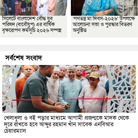
সিলেটে বাংলাদেশ বৌদ্ধ যুব
‘গণতন্ত্র মা দিবস-২০২৬’ উপলক্ষে
পরিষদ (বাবৌযুপ) এর বার্ষিক
আলোচনা সভা ও পুরস্কার বিতরণ
বৃক্ষরোপণ কর্মসূচি ২০২৬ সম্পন্ন
অনুষ্ঠিত
সর্বশেষ সংবাদ
খেলাধুলা ও বই পড়ার মাধ্যমে আগামী প্রজন্মকে মাদক থেকে
দূরে রাখতে হবে আব্দুর রহমান খাঁন সাবেক এনবিআর
চেয়ারম্যান