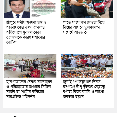
শ্রীপুরে দলীয় শৃঙ্খলা ভঙ্গ ও
পাতে মাংস কম দেওয়া নিয়ে
আহ্বায়কের ওপর হামলার
বিয়ের আসরে তুলকালাম,
অভিযোগে যুবদল নেতা
সংঘর্ষে আহত ৩
তোফানকে কারণ দর্শানোর
নোটিশ
হাসপাতালের সেবার মানোন্নয়ন
জুলাই গণ-অভ্যুত্থান দিবস:
ও পরিচ্ছন্নতায় মাগুরায় সিভিল
রূপগঞ্জে দীপু ভূঁইয়ার নেতৃত্বে
সার্জন ডা. শামীম কবিরের
বর্ণাঢ্য বিজয় র‌্যালি ও লাখো
সারপ্রাইজ পরিদর্শন
জনতার উল্লাস