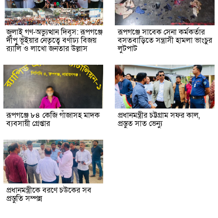
জুলাই গণ-অভ্যুত্থান দিবস: রূপগঞ্জে
রূপগঞ্জে সাবেক সেনা কর্মকর্তার
দীপু ভূঁইয়ার নেতৃত্বে বর্ণাঢ্য বিজয়
বসতবাড়িতে সন্ত্রাসী হামলা ভাংচুর
র‌্যালি ও লাখো জনতার উল্লাস
লুটপাট
রূপগঞ্জে ৮৪ কেজি গাঁজাসহ মাদক
প্রধানমন্ত্রীর চট্টগ্রাম সফর কাল,
ব্যবসায়ী গ্রেপ্তার
প্রস্তুত সাত ভেন্যু
প্রধানমন্ত্রীকে বরণে চউকের সব
প্রস্তুতি সম্পন্ন