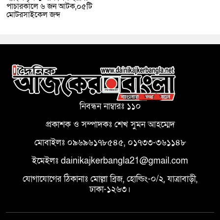
পাচারকালে ৬ জন আটক,০৫টি
মোটরসাইকেল জব্দ
নিবন্ধন নাম্বারঃ ১১০
প্রকাশক ও সম্পাদকঃ শেখ সুমন আহম্মেদ
মোবাইলঃ ০৯৬৯৬১৭৮৫৪৫, ০১৭৩৩-৩৬১১৪৮
ইমেইলঃ dainikajkerbangla21@gmail.com
যোগাযোগের ঠিকানাঃ মোল্লা ব্রিজ, হোল্ডিং-০/২, যাত্রাবাড়ী,
ঢাকা-১২৬৩।