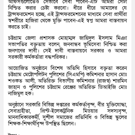
অফিসগুলোতেও সেভাবে সেবা পাবেন-এটি আমরা সেটা
নিশ্চিত করার চেষ্টা করবো। ধীরে ধীরে আমাদের যে
ট্রান্সফরমেশন হচ্ছে, এই ট্রান্সফরমেশনের মাধ্যমে সেবা প্রার্থীরা
স্বশরীরে হাজিরা থেকে মুক্তি পাবেন-এই স্বপ্ন আমরা বাস্তবায়ন
করতে চাই।
চট্টগ্রাম জেলা প্রশাসক মোহাম্মদ জাহিদুল ইসলাম মিঞা
সভাপতির বক্তৃতায় বলেন, জনবান্ধব ভূমিসেবা নিশ্চিত করা
জনগণের দাবী। সেই দাবী বাস্তবায়নে সরকার ও আমরা
সরকারী কর্মকর্তারা বদ্ধপরিকর।
আয়োজিত অনুষ্ঠানে বিশেষ অতিথি হিসাবে বক্তৃতা করেন
চট্টগ্রাম মেট্টোপলিটন পুলিশের (সিএমপি) কমিশনার হাসান মোঃ
শওকত আলী, অতিরিক্ত বিভাগীয় কমিশনার (রাজস্ব) শারমিন
জাহান ও পুলিশের চট্টগ্রাম রেঞ্জের অতিরিক্ত ডিআইজি মোঃ
নাজিমুল হক।
অনুষ্ঠানে সরকারি বিভিন্ন দপ্তরের কর্মকর্তাবৃন্দ, বীর মুক্তিযোদ্ধা,
সেবাগ্রহীতা, প্রিন্ট-ইলেকট্রনিক মিডয়ার সদস্যবৃন্দ,
মানবাধিকারকর্মী, সুশীল সমাজের প্রতিনিধি ও বিভিন্ন স্কুলের
শিক্ষক-শিক্ষার্থীবৃন্দ উপস্থিত ছিলেন।