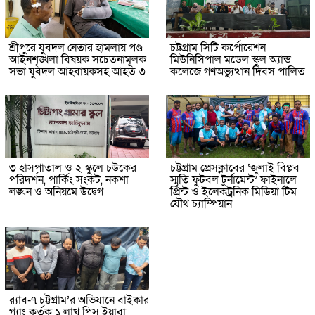
শ্রীপুরে যুবদল নেতার হামলায় পণ্ড
চট্টগ্রাম সিটি কর্পোরেশন
আইনশৃঙ্খলা বিষয়ক সচেতনামূলক
মিউনিসিপাল মডেল স্কুল অ্যান্ড
সভা যুবদল আহবায়কসহ আহত ৩
কলেজে গণঅভ্যুত্থান দিবস পালিত
৩ হাসপাতাল ও ২ স্কুলে চউকের
চট্টগ্রাম প্রেসক্লাবের ‘জুলাই বিপ্লব
পরিদর্শন, পার্কিং সংকট, নকশা
স্মৃতি ফুটবল টুর্নামেন্ট’ ফাইনালে
লঙ্ঘন ও অনিয়মে উদ্বেগ
প্রিন্ট ও ইলেকট্রনিক মিডিয়া টিম
যৌথ চ্যাম্পিয়ান
র‌্যাব-৭ চট্টগ্রাম’র অভিযানে বাইকার
গ্যাং কর্তৃক ১ লাখ পিস ইয়াবা