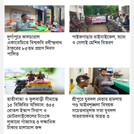
দুর্গাপুরে কালচারাল
পাইকগাছায় বাইসাইকেল, ভ্যান
একাডেমিতে বিশ্বকবি রবীন্দ্রনাথ
ও সেলাই মেশিন বিতরণ
ঠাকুরের ৮৫তম প্রয়াণ দিবস
পালিত
হাতীবান্ধা ও ফুলবাড়ী সীমান্তে
শ্রীপুরে যুবদল নেতার হামলায়
১৫ বিজিবির অভিযান: ৩৫৫
পণ্ড আইনশৃঙ্খলা বিষয়ক
বোতল ইস্কাপ সিরাপ ও
সচেতনামূলক সভা যুবদল
মোটরসাইকেলের ট্যাংকে
আহবায়কসহ আহত ৩
লুকানো গাঁজাসহ ৩ লক্ষাধিক
টাকার মালামাল জব্দ