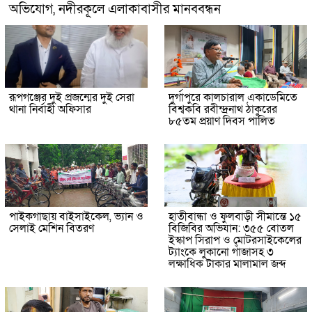
অভিযোগ, নদীরকূলে এলাকাবাসীর মানববন্ধন
রূপগঞ্জের দুই প্রজন্মের দুই সেরা
দুর্গাপুরে কালচারাল একাডেমিতে
থানা নির্বাহী অফিসার
বিশ্বকবি রবীন্দ্রনাথ ঠাকুরের
৮৫তম প্রয়াণ দিবস পালিত
পাইকগাছায় বাইসাইকেল, ভ্যান ও
হাতীবান্ধা ও ফুলবাড়ী সীমান্তে ১৫
সেলাই মেশিন বিতরণ
বিজিবির অভিযান: ৩৫৫ বোতল
ইস্কাপ সিরাপ ও মোটরসাইকেলের
ট্যাংকে লুকানো গাঁজাসহ ৩
লক্ষাধিক টাকার মালামাল জব্দ