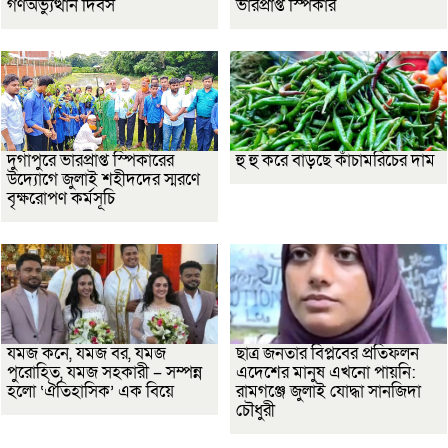
গণঅভ্যুত্থান দিবস
ভারপ্রাপ্ত স্পিকার
দুর্গাপুরে ভারপ্রাপ্ত স্পিকারের
হু হু করে বাড়ছে কাঁচামরিচের দাম
উদ্যোগে জুলাই শহীদদের স্মরণে
বৃক্ষরোপণ কর্মসূচি
যমজ কনে, যমজ বর, যমজ
ছাত্র জনতার বিপ্লবের প্রতিফলন
পুরোহিত, যমজ সহকারী – সম্পন্ন
এদেশের মানুষ এখনো পায়নি:
হলো ‘ঐতিহাসিক’ এক বিয়ে
রামগঞ্জে জুলাই যোদ্ধা সানজিদা
চৌধুরী