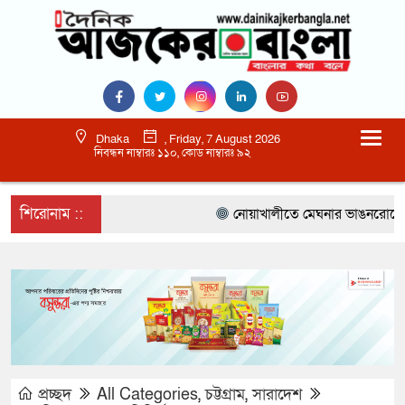
Dhaka
, Friday, 7 August 2026
নিবন্ধন নাম্বারঃ ১১০, কোড নাম্বারঃ ৯২
শিরোনাম ::
নোয়াখালীতে মেঘনার ভাঙনরোধে জিও ব্
প্রচ্ছদ
All Categories
,
চট্টগ্রাম
,
সারাদেশ