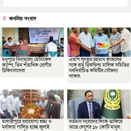
জনপ্রিয় সংবাদ
মধুপুরে বিনামূল্যে মেডিকেল
এমপি লুৎফুর রহমান কাজলের
ক্যাম্প, তিন শতাধিক রোগীর
সঙ্গে রামু ব্রিকফিল্ড মালিক সমিতির
চিকিৎসাসেবা
নবনির্বাচিত কমিটির সৌজন্য
সাক্ষাৎ
মাদারীপুরে যথাযোগ্য শ্রদ্ধা ও
বর্তমান সংসদের দিকে তাকিয়ে
মর্যাদায় পালিত হচ্ছে জুলাই
আছে দেশের ১৮ কোটি মানুষ: