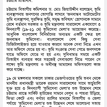
চট্টগ্রাম প্রতিনিধি:
চট্টগ্রাম বিভাগীয় কমিশনার ড. মোঃ জিয়াউদ্দীন বলেছেন, ভূমি
ব্যবস্থাপনায় জনগণের ভোগান্তি লাঘবে ‘জনবান্ধব অটোমেটেড
ভূমি ব্যবস্থাপনা, সুরক্ষিত ভূমি, সমৃদ্ধ ভবিষ্যৎ’ স্লোগানকে সামনে
রেখে বর্তমান সরকার ও ভূমি মন্ত্রণালয় সারাদেশে একযোগে ৩
দিনব্যাপী (১৯-২১ মে) ভূমিসেবা মেলা’র আয়োজন করেছে।
আধুনিক বাংলাদেশ বিনির্মাণের অন্যতম একটি ক্ষেত্র হল
জনবান্ধব ভূমিসেবা। বাংলাদেশে বেশ কিছু সেবা
ডিজিটালাইজড হয়ে যাওয়ার কারণে অনেক সেবা নিতে এখন
আর অফিসে যেতে হয় না। ভূমি সংক্রান্ত সেবা পেতে জনগণকে
যাতে অফিসে যেতে না হয় এবং সুবিধামত সময়ে একটি
ডিভাইস ব্যবহার করে সহজেই সেবাগুলো নিতে পারেন সে
লক্ষ্যে ভূমি মন্ত্রণালয় ও অধীনস্থ আমাদের অফিসগুলো কাজ
করে যাচ্ছে।
১৯ মে মঙ্গলবার সকালে ঢাকার তেজগাঁওয়ের ভূমি ভবন থেকে
মাননীয় প্রধানমন্ত্রী তারেক রহমান সারাদেশের সাথে ভার্চুয়ালি
যুক্ত হয়ে ৩ দিনব্যাপী ‘ভূমিসেবা মেলা’র শুভ উদ্বোধন শেষে
চট্টগ্রাম প্রান্তে সার্কিট হাউজের সামনে বেলুন ও পায়রা উড়িয়ে,
ফিতা কেটে এবং বর্ণাঢ্য র‌্যালির মাধ্যমে বিভাগীয় ও জেলা
পর্যায়ে ‘ভূমিসেবা মেলা’র শুভ উদ্বোধন শেষে আলোচনা সভায়