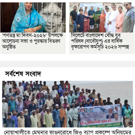
‘গণতন্ত্র মা দিবস-২০২৬’ উপলক্ষে
সিলেটে বাংলাদেশ বৌদ্ধ যুব
আলোচনা সভা ও পুরস্কার বিতরণ
পরিষদ (বাবৌযুপ) এর বার্ষিক
অনুষ্ঠিত
বৃক্ষরোপণ কর্মসূচি ২০২৬ সম্পন্ন
সর্বশেষ সংবাদ
নোয়াখালীতে মেঘনার ভাঙনরোধে জিও ব্যাগ প্রকল্পে অনিয়মের