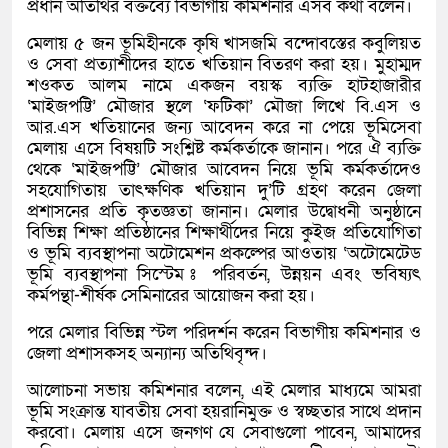
প্রধান অতিথির বক্তব্যে বিভাগীয় কমিশনার এসব কথা বলেন।
মেলায় ৫ জন ভূমিহীনকে কৃষি খাসজমি বন্দোবস্তের কবুলিয়ত
ও সেবা প্রত্যাশীদের হাতে খতিয়ান বিতরণ করা হয়। মুহাম্মদ
শওকত আলম নামে একজন বয়স্ক ব্যক্তি হাটহাজারীর
‘মাইজপট্টি’ মৌজার স্থলে ‘ফটিকা’ মৌজা লিখে বি.এস ও
আর.এস খতিয়ানের জন্য আবেদন করে না পেয়ে ভূমিসেবা
মেলায় এসে বিষয়টি সংশ্লিষ্ট কর্মকর্তাকে জানান। পরে ঐ ব্যক্তি
থেকে ‘মাইজপট্টি’ মৌজার আবেদন নিয়ে ভূমি কর্মকর্তাদেও
সহযোগিতায় তাৎক্ষণিক খতিয়ান দু’টি গ্রহণ করেন জেলা
প্রশাসনের প্রতি কৃতজ্ঞতা জানান। মেলার উদ্বোধনী অনুষ্ঠানে
বিভিন্ন শিক্ষা প্রতিষ্ঠানের শিক্ষার্থীদের নিয়ে কুইজ প্রতিযোগিতা
ও ভূমি ব্যবস্থাপনা অটোমেশন প্রকল্পের আওতায় ‘অটোমেটেড
ভূমি ব্যবস্থাপনা সিস্টেম ঃ পরিবর্তন, উন্নয়ন এবং ভবিষ্যৎ
কর্মপন্থা-শীর্ষক সেমিনারের আয়োজন করা হয়।
পরে মেলার বিভিন্ন স্টল পরিদর্শন করেন বিভাগীয় কমিশনার ও
জেলা প্রশাসকসহ অন্যান্য অতিথিবৃন্দ।
আলোচনা সভায় কমিশনার বলেন, এই মেলার মাধ্যমে আমরা
ভূমি সংক্রান্ত যাবতীয় সেবা হয়রানিমুক্ত ও স্বচ্ছতার সাথে প্রদান
করবো। মেলায় এসে জনগণ যে সেবাগুলো পাবেন, আমাদের