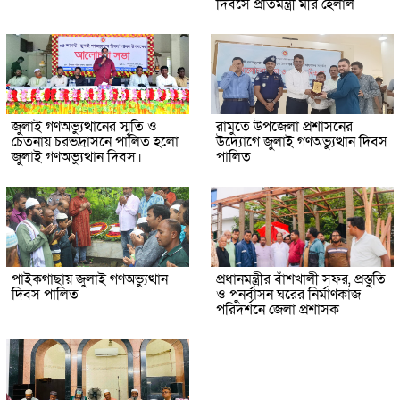
দিবসে প্রতিমন্ত্রী মীর হেলাল
জুলাই গণঅভ্যুত্থানের স্মৃতি ও
রামুতে উপজেলা প্রশাসনের
চেতনায় চরভদ্রাসনে পালিত হলো
উদ্যোগে জুলাই গণঅভ্যুত্থান দিবস
জুলাই গণঅভ্যুত্থান দিবস।
পালিত
পাইকগাছায় জুলাই গণঅভ্যুত্থান
প্রধানমন্ত্রীর বাঁশখালী সফর, প্রস্তুতি
দিবস পালিত
ও পুনর্বাসন ঘরের নির্মাণকাজ
পরিদর্শনে জেলা প্রশাসক