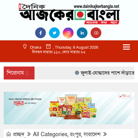
Dhaka
, Thursday, 6 August 2026
নিবন্ধন নাম্বারঃ ১১০, কোড নাম্বারঃ ৯২
শিরোনাম ::
জুলাই-যোদ্ধাদের পাশে দাঁড়াতে হবে 
প্রচ্ছদ
All Categories
,
রংপুর
,
সারাদেশ