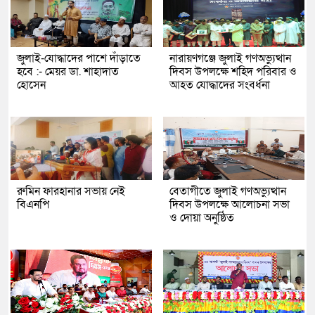
জুলাই-যোদ্ধাদের পাশে দাঁড়াতে
নারায়ণগঞ্জে জুলাই গণঅভ্যুত্থান
হবে :- মেয়র ডা. শাহাদাত
দিবস উপলক্ষে শহিদ পরিবার ও
হোসেন
আহত যোদ্ধাদের সংবর্ধনা
রুমিন ফারহানার সভায় নেই
বেতাগীতে জুলাই গণঅভ্যুত্থান
বিএনপি
দিবস উপলক্ষে আলোচনা সভা
ও দোয়া অনুষ্ঠিত