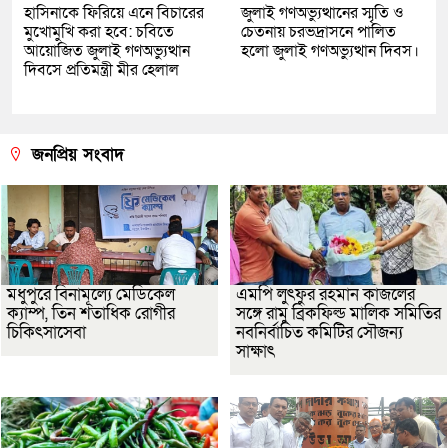
হাসিনাকে ফিরিয়ে এনে বিচারের
জুলাই গণঅভ্যুত্থানের স্মৃতি ও
মুখোমুখি করা হবে: চবিতে
চেতনায় চরভদ্রাসনে পালিত
আয়োজিত জুলাই গণঅভ্যুত্থান
হলো জুলাই গণঅভ্যুত্থান দিবস।
দিবসে প্রতিমন্ত্রী মীর হেলাল
জনপ্রিয় সংবাদ
মধুপুরে বিনামূল্যে মেডিকেল
এমপি লুৎফুর রহমান কাজলের
ক্যাম্প, তিন শতাধিক রোগীর
সঙ্গে রামু ব্রিকফিল্ড মালিক সমিতির
চিকিৎসাসেবা
নবনির্বাচিত কমিটির সৌজন্য
সাক্ষাৎ