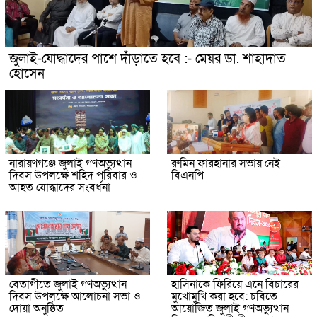
জুলাই-যোদ্ধাদের পাশে দাঁড়াতে হবে :- মেয়র ডা. শাহাদাত
হোসেন
নারায়ণগঞ্জে জুলাই গণঅভ্যুত্থান
রুমিন ফারহানার সভায় নেই
দিবস উপলক্ষে শহিদ পরিবার ও
বিএনপি
আহত যোদ্ধাদের সংবর্ধনা
বেতাগীতে জুলাই গণঅভ্যুত্থান
হাসিনাকে ফিরিয়ে এনে বিচারের
দিবস উপলক্ষে আলোচনা সভা ও
মুখোমুখি করা হবে: চবিতে
দোয়া অনুষ্ঠিত
আয়োজিত জুলাই গণঅভ্যুত্থান