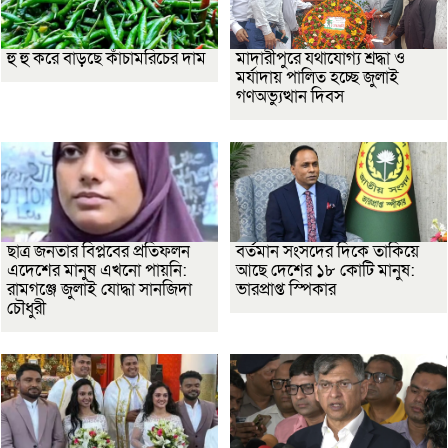
হু হু করে বাড়ছে কাঁচামরিচের দাম
মাদারীপুরে যথাযোগ্য শ্রদ্ধা ও
মর্যাদায় পালিত হচ্ছে জুলাই
গণঅভ্যুত্থান দিবস
ছাত্র জনতার বিপ্লবের প্রতিফলন
বর্তমান সংসদের দিকে তাকিয়ে
এদেশের মানুষ এখনো পায়নি:
আছে দেশের ১৮ কোটি মানুষ:
রামগঞ্জে জুলাই যোদ্ধা সানজিদা
ভারপ্রাপ্ত স্পিকার
চৌধুরী