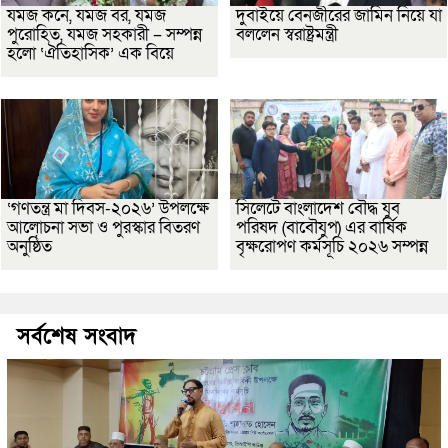
যমজ কনে, যমজ বর, যমজ
দুবাইয়ে বেনজীরের জামিন নিয়ে যা
পুরোহিত, যমজ সহকারী – সম্পন্ন
বললেন স্বরাষ্ট্রমন্ত্রী
হলো ‘ঐতিহাসিক’ এক বিয়ে
‘গণতন্ত্র মা দিবস-২০২৬’ উপলক্ষে
সিলেটে বাংলাদেশ বৌদ্ধ যুব
আলোচনা সভা ও পুরস্কার বিতরণ
পরিষদ (বাবৌযুপ) এর বার্ষিক
অনুষ্ঠিত
বৃক্ষরোপণ কর্মসূচি ২০২৬ সম্পন্ন
সর্বশেষ সংবাদ