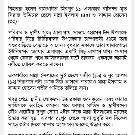
নিহতরা হলেন রাজধানীর মিরপুর-১১ এলাকার বাসিন্দা মৃত
সিরাজ উদ্দিনের ছেলে মান্না ইসলাম (৪৫) ও সাদ্দাম হোসেন
(৩২)।
পরিবার ও স্থানীয় সূত্রে জানা যায়, সাদ্দাম হোসেন ঈদ উপলক্ষে
পরিবার নিয়ে চিরিরবন্দর উপজেলার চাম্পাতলী গ্রামে তার
শ্বশুরবাড়িতে বেড়াতে আসেন। বুধবার সকালে তারা খামারপাড়া
ইউনিয়নের জোয়ার এলাকার একটি লিচু বাগানে যান। সেখান
থেকে ফেরার পথে কালিরবাজার ঘাটে চারজন একসঙ্গে আত্রাই
নদীতে গোসল করতে নামেন।
একপর্যায়ে মান্না ইসলামের দুই ছেলে সজীব (১৬) ও নুর আলম
(১২) নিরাপদে নদী থেকে উঠে আসতে পারলেও মান্না ইসলাম ও
সাদ্দাম হোসেন গভীর পানিতে তলিয়ে যান।
খবর পেয়ে স্থানীয় লোকজন উদ্ধারকাজ শুরু করেন এবং ফায়ার
সার্ভিসকে অবহিত করেন। পরে ফায়ার সার্ভিস ও স্থানীয়দের
যৌথ প্রচেষ্টায় দুপুর সোয়া ২টার দিকে মান্না ইসলামের মরদেহ
উদ্ধার করা হয়। এরপর রংপুর থেকে আসা ডুবুরি দল বিকেল
সাড়ে ৩টার দিকে সাদ্দাম হোসেনের মরদেহ উদ্ধার করে।