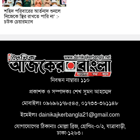
শহিদ পরিবারের আর্তনাদ শুনলে
নিজেকে স্থির রাখতে পারি না’ :-
চউক চেয়ারম্যান
নিবন্ধন নাম্বারঃ ১১০
প্রকাশক ও সম্পাদকঃ শেখ সুমন আহম্মেদ
মোবাইলঃ ০৯৬৯৬১৭৮৫৪৫, ০১৭৩৩-৩৬১১৪৮
ইমেইলঃ dainikajkerbangla21@gmail.com
যোগাযোগের ঠিকানাঃ মোল্লা ব্রিজ, হোল্ডিং-০/২, যাত্রাবাড়ী,
ঢাকা-১২৬৩।