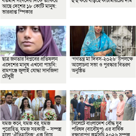
বর্তমান সংসদের দিকে তাকিয়ে
হু হু করে বাড়ছে কাঁচামরিচের দাম
আছে দেশের ১৮ কোটি মানুষ:
ভারপ্রাপ্ত স্পিকার
ছাত্র জনতার বিপ্লবের প্রতিফলন
‘গণতন্ত্র মা দিবস-২০২৬’ উপলক্ষে
এদেশের মানুষ এখনো পায়নি:
আলোচনা সভা ও পুরস্কার বিতরণ
রামগঞ্জে জুলাই যোদ্ধা সানজিদা
অনুষ্ঠিত
চৌধুরী
যমজ কনে, যমজ বর, যমজ
সিলেটে বাংলাদেশ বৌদ্ধ যুব
পুরোহিত, যমজ সহকারী – সম্পন্ন
পরিষদ (বাবৌযুপ) এর বার্ষিক
হলো ‘ঐতিহাসিক’ এক বিয়ে
বৃক্ষরোপণ কর্মসূচি ২০২৬ সম্পন্ন