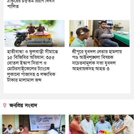
ঠাকুরের ৮৫তম প্রয়াণ দিবস
পালিত
হাতীবান্ধা ও ফুলবাড়ী সীমান্তে
শ্রীপুরে যুবদল নেতার হামলায়
১৫ বিজিবির অভিযান: ৩৫৫
পণ্ড আইনশৃঙ্খলা বিষয়ক
বোতল ইস্কাপ সিরাপ ও
সচেতনামূলক সভা যুবদল
মোটরসাইকেলের ট্যাংকে
আহবায়কসহ আহত ৩
লুকানো গাঁজাসহ ৩ লক্ষাধিক
টাকার মালামাল জব্দ
জনপ্রিয় সংবাদ