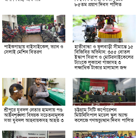
৮৫তম প্রয়াণ দিবস পালিত
পাইকগাছায় বাইসাইকেল, ভ্যান ও
হাতীবান্ধা ও ফুলবাড়ী সীমান্তে ১৫
সেলাই মেশিন বিতরণ
বিজিবির অভিযান: ৩৫৫ বোতল
ইস্কাপ সিরাপ ও মোটরসাইকেলের
ট্যাংকে লুকানো গাঁজাসহ ৩
লক্ষাধিক টাকার মালামাল জব্দ
শ্রীপুরে যুবদল নেতার হামলায় পণ্ড
চট্টগ্রাম সিটি কর্পোরেশন
আইনশৃঙ্খলা বিষয়ক সচেতনামূলক
মিউনিসিপাল মডেল স্কুল অ্যান্ড
সভা যুবদল আহবায়কসহ আহত ৩
কলেজে গণঅভ্যুত্থান দিবস পালিত