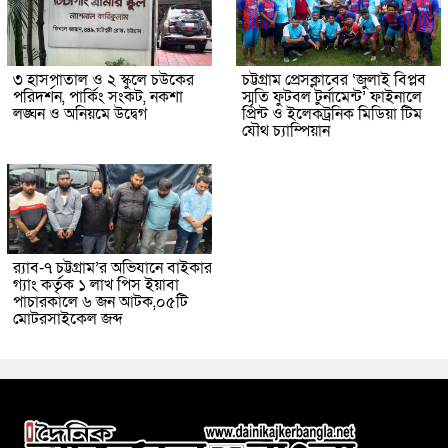
৩ হাসপাতাল ও ২ স্কুলে চউকের
চট্টগ্রাম প্রেসক্লাবের ‘জুলাই বিপ্লব
পরিদর্শন, পার্কিং সংকট, নকশা
স্মৃতি ফুটবল টুর্নামেন্ট’ ফাইনালে
লঙ্ঘন ও অনিয়মে উদ্বেগ
প্রিন্ট ও ইলেকট্রনিক মিডিয়া টিম
যৌথ চ্যাম্পিয়ান
র‌্যাব-৭ চট্টগ্রাম’র অভিযানে বাইকার
গ্যাং কর্তৃক ১ লাখ পিস ইয়াবা
পাচারকালে ৬ জন আটক,০৫টি
মোটরসাইকেল জব্দ