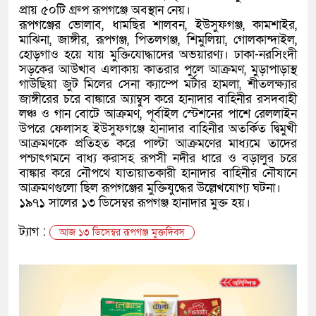
প্রায় ৫০টি গ্রুপ রূপগঞ্জে অবস্থান নেয়।
রূপগঞ্জের ভোলাব, ধামছির শালবন, ইউসুফগঞ্জ, কামশাইর,
মাঝিনা, জাঙ্গীর, রূপগঞ্জ, পিতলগঞ্জ, শিমুলিয়া, গোলকান্দাইল,
হোড়গাও হয়ে যায় মুক্তিযোদ্ধাদের অভয়ারণ্য। ঢাকা-নরসিংদী
সড়কের আউখাব এলাকায় কাতরার পুলে আক্রমণ, মুড়াপাড়াস্থ
গাউছিয়া জুট মিলের সেনা ক্যাম্পে মর্টার হামলা, শীতলক্ষ্যার
জাঙ্গীরের চরে বাঙ্কারে অ্যাম্বুস করে হানাদার বাহিনীর রসদবাহী
লঞ্চ ও গান বোটে আক্রমণ, পূর্বাইল স্টেশনের পাশে রেললাইন
উপরে ফেলাসহ ইউসুফগঞ্জে হানাদার বাহিনীর অতর্কিত দ্বিমুখী
আক্রমণকে প্রতিহত করে পাল্টা আক্রমণের মাধ্যমে তাদের
পশ্চাৎগমনে বাধ্য করাসহ রূপসী নদীর ধারে ও বড়ালুর চরে
বাঙ্কার করে নৌপথে যাতায়াতকারী হানাদার বাহিনীর নৌযানে
আক্রমণগুলো ছিল রূপগঞ্জের মুক্তিযুদ্ধের উল্লে­খযোগ্য ঘটনা।
১৯৭১ সালের ১৩ ডিসেম্বর রূপগঞ্জ হানাদার মুক্ত হয়।
ট্যাগ :
আজ ১৩ ডিসেম্বর রূপগঞ্জ মুক্তদিবস