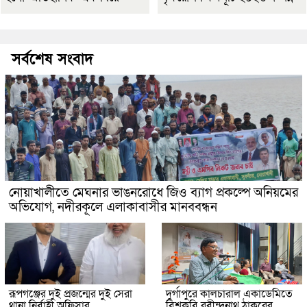
সর্বশেষ সংবাদ
নোয়াখালীতে মেঘনার ভাঙনরোধে জিও ব্যাগ প্রকল্পে অনিয়মের
অভিযোগ, নদীরকূলে এলাকাবাসীর মানববন্ধন
রূপগঞ্জের দুই প্রজন্মের দুই সেরা
দুর্গাপুরে কালচারাল একাডেমিতে
থানা নির্বাহী অফিসার
বিশ্বকবি রবীন্দ্রনাথ ঠাকুরের