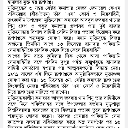
হানাদার মুক্ত হয় রূপগঞ্জ।
মুক্তিযুদ্ধের ৩ নম্বর সেক্টর কমান্ডার মেজর জেনারেল কেএম
সফিউল্লাহ (বীর-উত্তম) তাঁর `এস` ফোর্স ও মিত্রবাহিনী,
তৎকালীন উপজেলা মুক্তিযোদ্ধা কমান্ডার আবদুল জব্বার খানের
পিনু গ্রুপ ও গফুর কমান্ডার গ্রুপসহ প্রায় দুই হাজার
মুক্তিযোদ্ধার বিশাল বাহিনী সেদিন বিজয় পতাকা উত্তোলন করে
রূপগঞ্জকে শত্রুমুক্ত ঘোষণা করে। মহান মুক্তিযুদ্ধে বিজয়
অর্জনের তিনদিন আগে ১৩ ডিসেম্বর হানাদার পাকিস্তানি
সেনাবাহিনীকে চারদিক থেকে ঘিরে ফেলে মিত্রবাহিনী।
আগের দিন রাতে কুমিল্লার দিক থেকে আসা পাকিস্তানি
সেনাবাহিনীর সঙ্গে পরদিন দুপুর পর্যন্ত সম্মুখযুদ্ধে হানাদার
বাহিনী কোণঠাসা হওয়ার পর আত্মসমপর্ণের সিদ্ধান্ত নেয়।
১৯৭১ সালের এই দিনে রূপগঞ্জকে আনুষ্ঠানিকভাবে মুক্তাঞ্চল
ঘোষণা করা হয়। ১৩ ডিসেম্বর ৩নং সেক্টর কমান্ডার রূপগঞ্জের
কিংবদন্তি মেজর শফিউল্লাহ তাঁর ‘এস’ ফোর্স ও মিত্রবাহিনী
নিয়ে রূপগঞ্জের মাটিতে পা রাখেন।
মুক্তিযুদ্ধকালীন কমান্ডার আব্দুল জব্বার খান পিনু তার বাহিনীকে
সঙ্গে নিয়ে শফিউল্লাহর সঙ্গে উপজেলার বর্তমান মুড়পাড়া
বিশ্ববিদ্যালয় কলেজের ছাদে বিজয়ের পতাকা তুলে রূপগঞ্জকে
শত্রুমুক্ত ঘোষণা করেন। তারপর ডেমরায় পাকিস্তানি সেনা
ক্যাম্পের সদস্যরা সফিউল্লাহর কাছে অস্ত্র সমর্পণের পর ১৬