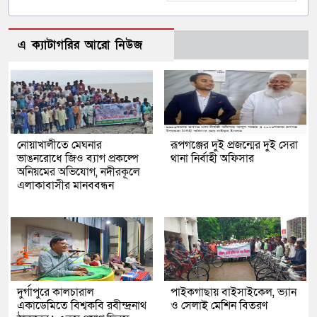
এ ক্যাটাগরির আরো নিউজ
নোয়াখালীতে মেঘনার
রূপগঞ্জের দুই প্রজন্মের দুই সেরা
ভাঙনরোধে জিও ব্যাগ প্রকল্পে
থানা নির্বাহী অফিসার
অনিয়মের অভিযোগ, নদীরকূলে
এলাকাবাসীর মানববন্ধন
দুর্গাপুরে কালচারাল
পাইকগাছায় বাইসাইকেল, ভ্যান
একাডেমিতে বিশ্বকবি রবীন্দ্রনাথ
ও সেলাই মেশিন বিতরণ