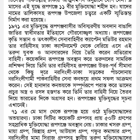
ডিসেম্বর শফিউল্লাহ ঢাকায় আত্মসমর্পণ অনুষ্ঠানে যোগ দেন। ৯
মাসের এই যুদ্ধে রূপগঞ্জে ১১ বীর মুক্তিযোদ্ধা শহীদ হন। যাদের
নামের তালিকাসহ রূপগঞ্জ উপজেলা চত্বরে একটি স্মৃতিস্তম্ভ
নির্মাণ করা হয়েছে।
১৯৭১ এর মুক্তিযুদ্ধে রূপগঞ্জবাসীর অবিস্মরণীয় অবদান বাঙালি
জাতির স্বাধীনতার ইতিহাসে গৌরবোজ্জ্বল অধ্যায়। রূপগঞ্জের
কৃতি সন্তান ও তৎকালীন সেনাবাহিনীর ক্যাপ্টেন মতিউর রহমান
তার বাহিনীসহ ঢাকা ক্যান্টনমেন্ট থেকে বেরিয়ে এসে এই
তরুণ যুবক ও আনসারদের নিয়ে তৈরি করেন প্রতিরোধ
বাহিনী। কয়েকদিন রূপগঞ্জে অবস্থান করে তরুণদের সামরিক
প্রশিক্ষণ দিয়ে তিনি তার বাহিনীসহ রূপগঞ্জের উত্তর-পূর্ব সীমানা
থেকে কিছু দূরে নরসিংদী-ঢাকা সড়কের পাঁচদোনায়
নরসিংদীগামী পাকবাহিনীর সেনা কনভয়ে প্রথম সফল আক্রমণ
করেন। সেই হানাদার কনভয়কে সম্পূর্ণরূপে পরাস্ত করে তাদের
প্রচুর অস্ত্র ও রসদ হস্তগত করে তিনি তার বাহিনী নিয়ে ভৈরব
দিয়ে ভারতের দিকে অগ্রসর হন। রূপগঞ্জের মুক্তিযুদ্ধের সূচনা
এখানেই।
৭১ এর মে মাস থেকে রূপগঞ্জ হয়ে ওঠে মুক্তিযোদ্ধাদের
অভয়ারণ্য। ঢাকা সিটির কয়েকটি গ্রুপসহ প্রায় ৫০টি গ্রুপের
সহস্রাধিক মুক্তিযোদ্ধা রূপগঞ্জে অবস্থান নেয়। ঢাকার খসরু গ্রুপ,
মায়া গ্রুপ, জিন্নাহ গ্রুপ, আউয়াল গ্রুপ, গফুর কমান্ডার গ্রুপ,
নরসিংদীর মামা সিরাজ গ্রুপসহ স্থানীয় তরুণ মুক্তিযোদ্ধাদের