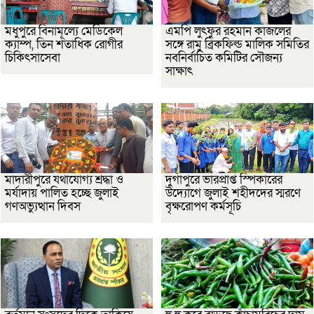
মধুপুরে বিনামূল্যে মেডিকেল
এমপি লুৎফুর রহমান কাজলের
ক্যাম্প, তিন শতাধিক রোগীর
সঙ্গে রামু ব্রিকফিল্ড মালিক সমিতির
চিকিৎসাসেবা
নবনির্বাচিত কমিটির সৌজন্য
সাক্ষাৎ
মাদারীপুরে যথাযোগ্য শ্রদ্ধা ও
দুর্গাপুরে ভারপ্রাপ্ত স্পিকারের
মর্যাদায় পালিত হচ্ছে জুলাই
উদ্যোগে জুলাই শহীদদের স্মরণে
গণঅভ্যুত্থান দিবস
বৃক্ষরোপণ কর্মসূচি