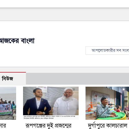
আজকের বাংলা
আপলোডকারীর সব সংব
ো নিউজ
নার
রূপগঞ্জের দুই প্রজন্মের
দুর্গাপুরে কালচারাল