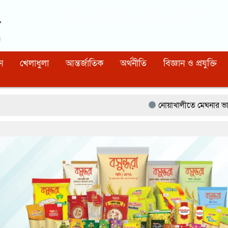
Dhaka
08:32:11 PM
, Friday, 7 August 2026
নিবন্ধন নাম্বারঃ ১১০, সিরিয়াল নাম্বারঃ ১৫৪, কোড নাম্বারঃ ৯২
ন
খেলাধুলা
আন্তর্জাতিক
অর্থনীতি
বিজ্ঞান ও প্রযুক্তি
নোয়াখালীতে মেঘনার ভাঙনরোধে জিও ব্যাগ প্র