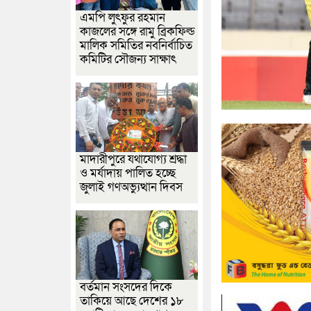
এমপি লুৎফুর রহমান
কাজলের সঙ্গে রামু ব্রিকফিল্ড
মালিক সমিতির নবনির্বাচিত
কমিটির সৌজন্য সাক্ষাৎ
মাদারীপুরে যথাযোগ্য শ্রদ্ধা
ও মর্যাদায় পালিত হচ্ছে
জুলাই গণঅভ্যুত্থান দিবস
বর্তমান সংসদের দিকে
তাকিয়ে আছে দেশের ১৮