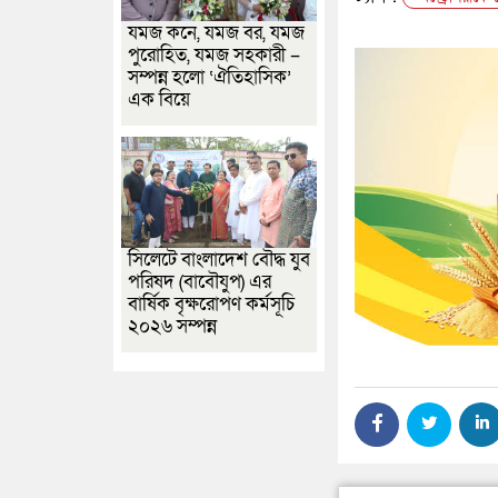
যমজ কনে, যমজ বর, যমজ
পুরোহিত, যমজ সহকারী –
সম্পন্ন হলো ‘ঐতিহাসিক’
এক বিয়ে
সিলেটে বাংলাদেশ বৌদ্ধ যুব
পরিষদ (বাবৌযুপ) এর
বার্ষিক বৃক্ষরোপণ কর্মসূচি
২০২৬ সম্পন্ন