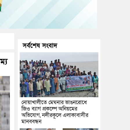
সর্বশেষ সংবাদ
ম্য
নোয়াখালীতে মেঘনার ভাঙনরোধে
জিও ব্যাগ প্রকল্পে অনিয়মের
অভিযোগ, নদীরকূলে এলাকাবাসীর
মানববন্ধন