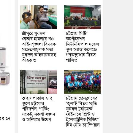
শ্রীপুরে যুবদল
চট্টগ্রাম সিটি
নেতার হামলায় পণ্ড
কর্পোরেশন
আইনশৃঙ্খলা বিষয়ক
মিউনিসিপাল মডেল
সচেতনামূলক সভা
স্কুল অ্যান্ড কলেজে
যুবদল আহবায়কসহ
গণঅভ্যুত্থান দিবস
আহত ৩
পালিত
৩ হাসপাতাল ও ২
চট্টগ্রাম প্রেসক্লাবের
স্কুলে চউকের
‘জুলাই বিপ্লব স্মৃতি
পরিদর্শন, পার্কিং
ফুটবল টুর্নামেন্ট’
সংকট, নকশা লঙ্ঘন
ফাইনালে প্রিন্ট ও
বধানে
ও অনিয়মে উদ্বেগ
ইলেকট্রনিক মিডিয়া
টিম যৌথ চ্যাম্পিয়ান