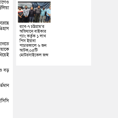
 আগেও
রেলিয়া
করেছে
র‌্যাব-৭ চট্টগ্রাম’র
তিহাস
অভিযানে বাইকার
গ্যাং কর্তৃক ১ লাখ
পিস ইয়াবা
য়ানডে
পাচারকালে ৬ জন
িয়াকে
আটক,০৫টি
নিয়েই
মোটরসাইকেল জব্দ
রও বড়
্তমান
ইসিসি