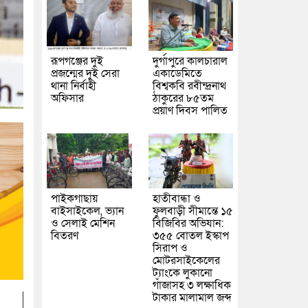
রূপগঞ্জের দুই
দুর্গাপুরে কালচারাল
প্রজন্মের দুই সেরা
একাডেমিতে
থানা নির্বাহী
বিশ্বকবি রবীন্দ্রনাথ
অফিসার
ঠাকুরের ৮৫তম
প্রয়াণ দিবস পালিত
পাইকগাছায়
হাতীবান্ধা ও
বাইসাইকেল, ভ্যান
ফুলবাড়ী সীমান্তে ১৫
ও সেলাই মেশিন
বিজিবির অভিযান:
বিতরণ
৩৫৫ বোতল ইস্কাপ
সিরাপ ও
মোটরসাইকেলের
ট্যাংকে লুকানো
গাঁজাসহ ৩ লক্ষাধিক
টাকার মালামাল জব্দ