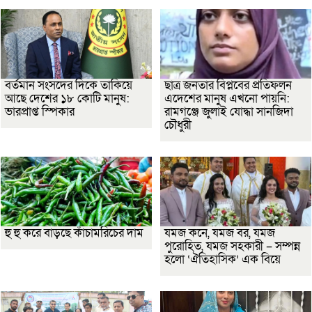
বর্তমান সংসদের দিকে তাকিয়ে
ছাত্র জনতার বিপ্লবের প্রতিফলন
আছে দেশের ১৮ কোটি মানুষ:
এদেশের মানুষ এখনো পায়নি:
ভারপ্রাপ্ত স্পিকার
রামগঞ্জে জুলাই যোদ্ধা সানজিদা
চৌধুরী
হু হু করে বাড়ছে কাঁচামরিচের দাম
যমজ কনে, যমজ বর, যমজ
পুরোহিত, যমজ সহকারী – সম্পন্ন
হলো ‘ঐতিহাসিক’ এক বিয়ে