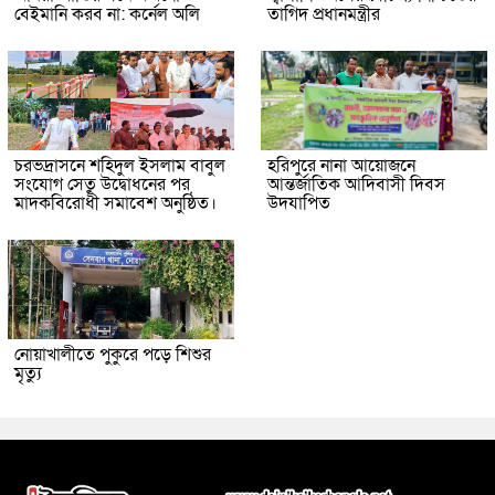
বেইমানি করব না: কর্নেল অলি
তাগিদ প্রধানমন্ত্রীর
চরভদ্রাসনে শহিদুল ইসলাম বাবুল
হরিপুরে নানা আয়োজনে
সংযোগ সেতু উদ্বোধনের পর
আন্তর্জাতিক আদিবাসী দিবস
মাদকবিরোধী সমাবেশ অনুষ্ঠিত।
উদযাপিত
নোয়াখালীতে পুকুরে পড়ে শিশুর
মৃত্যু