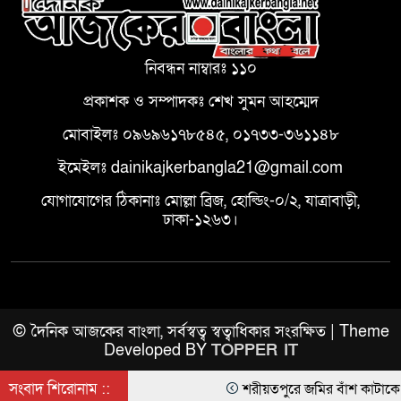
নিবন্ধন নাম্বারঃ ১১০
প্রকাশক ও সম্পাদকঃ শেখ সুমন আহম্মেদ
মোবাইলঃ ০৯৬৯৬১৭৮৫৪৫, ০১৭৩৩-৩৬১১৪৮
ইমেইলঃ dainikajkerbangla21@gmail.com
যোগাযোগের ঠিকানাঃ মোল্লা ব্রিজ, হোল্ডিং-০/২, যাত্রাবাড়ী,
ঢাকা-১২৬৩।
© দৈনিক আজকের বাংলা, সর্বস্বত্ব স্বত্বাধিকার সংরক্ষিত | Theme
Developed BY
TOPPER IT
সংবাদ শিরোনাম ::
শরীয়তপুরে জমির বাঁশ কাটাকে কেন্দ