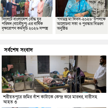
সিলেটে বাংলাদেশ বৌদ্ধ যুব
‘গণতন্ত্র মা দিবস-২০২৬’ উপলক্ষে
পরিষদ (বাবৌযুপ) এর বার্ষিক
আলোচনা সভা ও পুরস্কার বিতরণ
বৃক্ষরোপণ কর্মসূচি ২০২৬ সম্পন্ন
অনুষ্ঠিত
সর্বশেষ সংবাদ
শরীয়তপুরে জমির বাঁশ কাটাকে কেন্দ্র করে মারধর, নারীসহ
আহত ৩