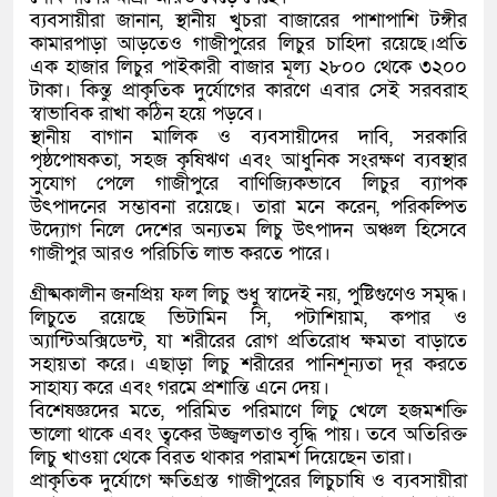
ব্যবসায়ীরা জানান, স্থানীয় খুচরা বাজারের পাশাপাশি টঙ্গীর
কামারপাড়া আড়তেও গাজীপুরের লিচুর চাহিদা রয়েছে।প্রতি
এক হাজার লিচুর পাইকারী বাজার মূল্য ২৮০০ থেকে ৩২০০
টাকা। কিন্তু প্রাকৃতিক দুর্যোগের কারণে এবার সেই সরবরাহ
স্বাভাবিক রাখা কঠিন হয়ে পড়বে।
স্থানীয় বাগান মালিক ও ব্যবসায়ীদের দাবি, সরকারি
পৃষ্ঠপোষকতা, সহজ কৃষিঋণ এবং আধুনিক সংরক্ষণ ব্যবস্থার
সুযোগ পেলে গাজীপুরে বাণিজ্যিকভাবে লিচুর ব্যাপক
উৎপাদনের সম্ভাবনা রয়েছে। তারা মনে করেন, পরিকল্পিত
উদ্যোগ নিলে দেশের অন্যতম লিচু উৎপাদন অঞ্চল হিসেবে
গাজীপুর আরও পরিচিতি লাভ করতে পারে।
গ্রীষ্মকালীন জনপ্রিয় ফল লিচু শুধু স্বাদেই নয়, পুষ্টিগুণেও সমৃদ্ধ।
লিচুতে রয়েছে ভিটামিন সি, পটাশিয়াম, কপার ও
অ্যান্টিঅক্সিডেন্ট, যা শরীরের রোগ প্রতিরোধ ক্ষমতা বাড়াতে
সহায়তা করে। এছাড়া লিচু শরীরের পানিশূন্যতা দূর করতে
সাহায্য করে এবং গরমে প্রশান্তি এনে দেয়।
বিশেষজ্ঞদের মতে, পরিমিত পরিমাণে লিচু খেলে হজমশক্তি
ভালো থাকে এবং ত্বকের উজ্জ্বলতাও বৃদ্ধি পায়। তবে অতিরিক্ত
লিচু খাওয়া থেকে বিরত থাকার পরামর্শ দিয়েছেন তারা।
প্রাকৃতিক দুর্যোগে ক্ষতিগ্রস্ত গাজীপুরের লিচুচাষি ও ব্যবসায়ীরা