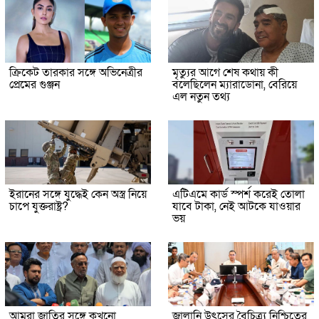
ক্রিকেট তারকার সঙ্গে অভিনেত্রীর
মৃত্যুর আগে শেষ কথায় কী
প্রেমের গুঞ্জন
বলেছিলেন ম্যারাডোনা, বেরিয়ে
এল নতুন তথ্য
ইরানের সঙ্গে যুদ্ধেই কেন অস্ত্র নিয়ে
এটিএমে কার্ড স্পর্শ করেই তোলা
চাপে যুক্তরাষ্ট্র?
যাবে টাকা, নেই আটকে যাওয়ার
ভয়
আমরা জাতির সঙ্গে কখনো
জ্বালানি উৎসের বৈচিত্র্য নিশ্চিতের