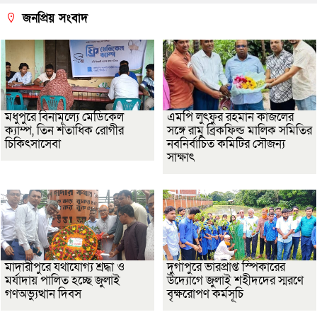
জনপ্রিয় সংবাদ
মধুপুরে বিনামূল্যে মেডিকেল
এমপি লুৎফুর রহমান কাজলের
ক্যাম্প, তিন শতাধিক রোগীর
সঙ্গে রামু ব্রিকফিল্ড মালিক সমিতির
চিকিৎসাসেবা
নবনির্বাচিত কমিটির সৌজন্য
সাক্ষাৎ
মাদারীপুরে যথাযোগ্য শ্রদ্ধা ও
দুর্গাপুরে ভারপ্রাপ্ত স্পিকারের
মর্যাদায় পালিত হচ্ছে জুলাই
উদ্যোগে জুলাই শহীদদের স্মরণে
গণঅভ্যুত্থান দিবস
বৃক্ষরোপণ কর্মসূচি