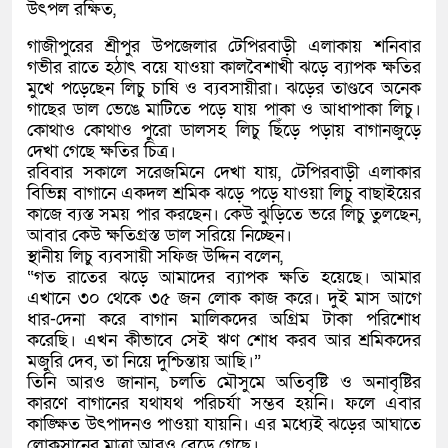
উৎপল রক্ষিত,
গাজীপুরের শ্রীপুর উপজেলার টেপিরবাড়ী এলাকায় শনিবার
গভীর রাতে হঠাৎ বয়ে যাওয়া কালবৈশাখী ঝড়ে ব্যাপক ক্ষতির
মুখে পড়েছেন লিচু চাষি ও ব্যবসায়ীরা। ঝড়ের তাণ্ডবে অনেক
গাছের ডাল ভেঙে মাটিতে পড়ে যায় পাকা ও আধাপাকা লিচু।
কোথাও কোথাও পুরো ডালসহ লিচু ছিঁড়ে পড়ায় বাগানজুড়ে
দেখা গেছে ক্ষতির চিত্র।
রবিবার সকালে সরেজমিনে দেখা যায়, টেপিরবাড়ী এলাকার
বিভিন্ন বাগানে একদল শ্রমিক ঝড়ে পড়ে যাওয়া লিচু বাছাইয়ের
কাজে ব্যস্ত সময় পার করছেন। কেউ ঝুড়িতে ভরে লিচু তুলছেন,
আবার কেউ ক্ষতিগ্রস্ত ডাল সরিয়ে নিচ্ছেন।
স্থানীয় লিচু ব্যবসায়ী সফিজ উদ্দিন বলেন,
“গত রাতের ঝড়ে আমাদের ব্যাপক ক্ষতি হয়েছে। আমার
এখানে ৩০ থেকে ৩৫ জন লোক কাজ করে। দুই মাস আগে
ধার-দেনা করে বাগান মালিকদের অগ্রিম টাকা পরিশোধ
করেছি। এখন কীভাবে সেই ঋণ শোধ করব আর শ্রমিকদের
মজুরি দেব, তা নিয়ে দুশ্চিন্তায় আছি।”
তিনি আরও জানান, চলতি মৌসুমে অতিবৃষ্টি ও অনাবৃষ্টির
কারণে বাগানের যথাযথ পরিচর্যা সম্ভব হয়নি। ফলে এবার
কাঙ্ক্ষিত উৎপাদনও পাওয়া যায়নি। এর মধ্যেই ঝড়ের আঘাতে
লোকসানের মাত্রা আরও বেড়ে গেছে।