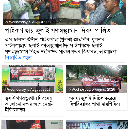
Wednesday, 5 August, 2026
পাইকগাছায় জুলাই গণঅভ্যুত্থান দিবস পালিত
এম জালাল উদ্দীন, পাইকগাছা (খুলনা) প্রতিনিধি, খুলনার
পাইকগাছায় জুলাই গণঅভ্যুত্থান দিবস উপলক্ষে জুলাই
গণঅভ্যুত্থানে নিহত শহীদদের স্মরণে কবর জিয়ারত, আলোচনা
বিস্তারিত পড়ুন..
Wednesday, 5 August, 2026
Wednesday, 5 August, 2026
জুলাই গণঅভ্যুত্থান দিবসের
অদম্য জুলাই মিছিল করেছে
আলোচনা সভায় অংশ নেয়নি
বিশ্ববিদ্যালয় শাখা ছাত্রশিবির।
ইবি ছাত্রদল