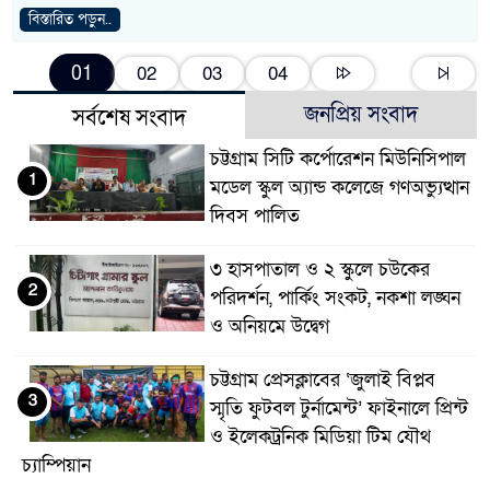
বিস্তারিত পড়ুন..
01
02
03
04
জনপ্রিয় সংবাদ
সর্বশেষ সংবাদ
চট্টগ্রাম সিটি কর্পোরেশন মিউনিসিপাল
1
মডেল স্কুল অ্যান্ড কলেজে গণঅভ্যুত্থান
দিবস পালিত
৩ হাসপাতাল ও ২ স্কুলে চউকের
2
পরিদর্শন, পার্কিং সংকট, নকশা লঙ্ঘন
ও অনিয়মে উদ্বেগ
চট্টগ্রাম প্রেসক্লাবের ‘জুলাই বিপ্লব
3
স্মৃতি ফুটবল টুর্নামেন্ট’ ফাইনালে প্রিন্ট
ও ইলেকট্রনিক মিডিয়া টিম যৌথ
চ্যাম্পিয়ান