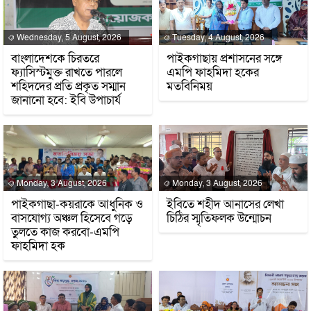
Wednesday, 5 August, 2026
Tuesday, 4 August, 2026
বাংলাদেশকে চিরতরে
পাইকগাছায় প্রশাসনের সঙ্গে
ফ্যাসিস্টমুক্ত রাখতে পারলে
এমপি ফাহমিদা হকের
শহিদদের প্রতি প্রকৃত সম্মান
মতবিনিময়
জানানো হবে: ইবি উপাচার্য
Monday, 3 August, 2026
Monday, 3 August, 2026
পাইকগাছা-কয়রাকে আধুনিক ও
ইবিতে শহীদ আনাসের লেখা
বাসযোগ্য অঞ্চল হিসেবে গড়ে
চিঠির স্মৃতিফলক উন্মোচন
তুলতে কাজ করবো-এমপি
ফাহমিদা হক