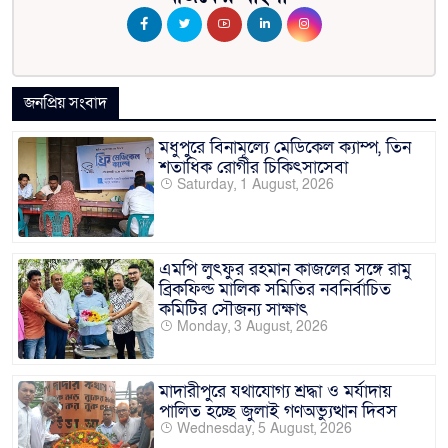
জনপ্রিয় সংবাদ
মধুপুরে বিনামূল্যে মেডিকেল ক্যাম্প, তিন
শতাধিক রোগীর চিকিৎসাসেবা
Saturday, 1 August, 2026
এমপি লুৎফুর রহমান কাজলের সঙ্গে রামু
ব্রিকফিল্ড মালিক সমিতির নবনির্বাচিত
কমিটির সৌজন্য সাক্ষাৎ
Monday, 3 August, 2026
মাদারীপুরে যথাযোগ্য শ্রদ্ধা ও মর্যাদায়
পালিত হচ্ছে জুলাই গণঅভ্যুত্থান দিবস
Wednesday, 5 August, 2026