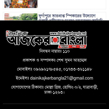
দুর্গাপুরে ভারপ্রাপ্ত স্পিকারের উদ্যোগে
জুলাই শহীদদের স্মরণে বৃক্ষরোপণ কর্মসূচি
Tuesday, 4 August, 2026
বর্তমান সংসদের দিকে তাকিয়ে আছে
দেশের ১৮ কোটি মানুষ: ভারপ্রাপ্ত স্পিকার
নিবন্ধন নাম্বারঃ ১১০
Saturday, 1 August, 2026
প্রকাশক ও সম্পাদকঃ শেখ সুমন আহম্মেদ
মোবাইলঃ ০৯৬৯৬১৭৮৫৪৫, ০১৭৩৩-৩৬১১৪৮
হু হু করে বাড়ছে কাঁচামরিচের দাম
ইমেইলঃ dainikajkerbangla21@gmail.com
Saturday, 1 August, 2026
যোগাযোগের ঠিকানাঃ মোল্লা ব্রিজ, হোল্ডিং-০/২, যাত্রাবাড়ী,
ঢাকা-১২৬৩।
‘গণতন্ত্র মা দিবস-২০২৬’ উপলক্ষে