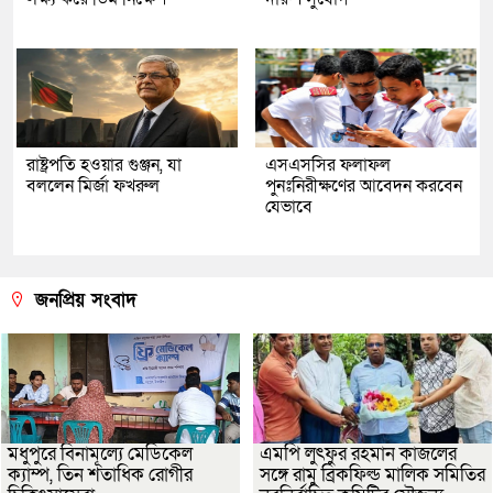
রাষ্ট্রপতি হওয়ার গুঞ্জন, যা
এসএসসির ফলাফল
বললেন মির্জা ফখরুল
পুনঃনিরীক্ষণের আবেদন করবেন
যেভাবে
জনপ্রিয় সংবাদ
মধুপুরে বিনামূল্যে মেডিকেল
এমপি লুৎফুর রহমান কাজলের
ক্যাম্প, তিন শতাধিক রোগীর
সঙ্গে রামু ব্রিকফিল্ড মালিক সমিতির