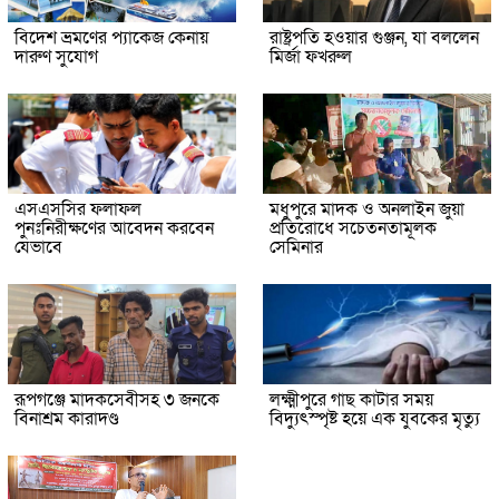
বিদেশ ভ্রমণের প্যাকেজ কেনায়
রাষ্ট্রপতি হওয়ার গুঞ্জন, যা বললেন
দারুণ সুযোগ
মির্জা ফখরুল
এসএসসির ফলাফল
মধুপুরে মাদক ও অনলাইন জুয়া
পুনঃনিরীক্ষণের আবেদন করবেন
প্রতিরোধে সচেতনতামূলক
যেভাবে
সেমিনার
রূপগঞ্জে মাদকসেবীসহ ৩ জনকে
লক্ষ্মীপুরে গাছ কাটার সময়
বিনাশ্রম কারাদণ্ড
বিদ্যুৎস্পৃষ্ট হয়ে এক যুবকের মৃত্যু