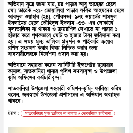
অভিযান সূত্রে জানা যায়, চর পাড়ার আবু তাহেরর ছেলে
মোঃ তারেক -২১- ভোয়ালিয়া পাড়ার ফকির আহমদের ছেলে
আবদুল ওয়াহাব (২৪), পৌরসভা- ৯নং ওয়ার্ডের শামসুল
ইসলামের ছেলে তৌহিদুল ইসলাম -৩৩- এর দোকানে
মূল্যতালিকা না থাকায় ও ক্রয়রশিদ দেখাতে না পারায় ১
হাজার করে পৃথকভাবে মোট ৩ হাজার টাকা জরিমানা করা
হয়। এ সময় মূল্য তালিকা প্রদর্শন ও পাইকারি ক্রয়ের
রশিদ সংরক্ষণ করার বিষয় নিশ্চিত করার জন্য
ব্যবসায়ীদেরকে নির্দেশনা প্রদান করা হয়।
অভিযানে সহায়তা করেন স্যানিটারি ইন্সপেক্টর ছরোয়ার
কামাল, সাতকানিয়া থানার পুলিশ সদস্যবৃন্দ ও উপজেলা
ভূমি অফিসের কর্মচারীবৃন্দ।
সাতকানিয়া উপজেলা সহকারী কমিশন-ভূমি- ফারিস্তা করিম
বলেন, জনস্বার্থে উপজেলা প্রশাসনের এ অভিযান অব্যাহত
থাকবে।
ট্যাগ :
সাতকানিয়ায় মূল্য তালিকা না থাকায় ৫ দোকানিকে জরিমানা