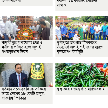
চিকিৎসাসেবা
নবনির্বাচিত কমিটির সৌজন্য
সাক্ষাৎ
মাদারীপুরে যথাযোগ্য শ্রদ্ধা ও
দুর্গাপুরে ভারপ্রাপ্ত স্পিকারের
মর্যাদায় পালিত হচ্ছে জুলাই
উদ্যোগে জুলাই শহীদদের স্মরণে
গণঅভ্যুত্থান দিবস
বৃক্ষরোপণ কর্মসূচি
বর্তমান সংসদের দিকে তাকিয়ে
হু হু করে বাড়ছে কাঁচামরিচের দাম
আছে দেশের ১৮ কোটি মানুষ:
ভারপ্রাপ্ত স্পিকার