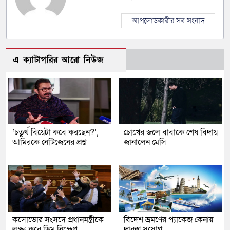
আপলোডকারীর সব সংবাদ
এ ক্যাটাগরির আরো নিউজ
‘চতুর্থ বিয়েটা কবে করছেন?’,
চোখের জলে বাবাকে শেষ বিদায়
আমিরকে নেটিজেনের প্রশ্ন
জানালেন মেসি
কসোভোর সংসদে প্রধানমন্ত্রীকে
বিদেশ ভ্রমণের প্যাকেজ কেনায়
লক্ষ্য করে ডিম নিক্ষেপ
দারুণ সুযোগ