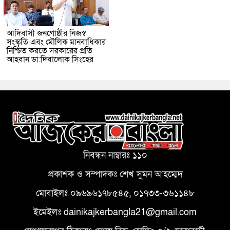
আদিবাসী জনগোষ্ঠীর নিজস্ব
সংস্কৃতি এবং মৌলিক মানবাধিকার
নিশ্চিত করতে সরকারের প্রতি
আহবান ডা:দিবালোক সিংহের
নিবন্ধন নাম্বারঃ ১১০
প্রকাশক ও সম্পাদকঃ শেখ সুমন আহম্মেদ
মোবাইলঃ ০৯৬৯৬১৭৮৫৪৫, ০১৭৩৩-৩৬১১৪৮
ইমেইলঃ dainikajkerbangla21@gmail.com