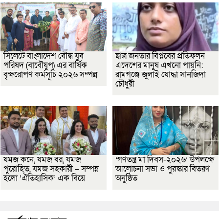
সিলেটে বাংলাদেশ বৌদ্ধ যুব
ছাত্র জনতার বিপ্লবের প্রতিফলন
পরিষদ (বাবৌযুপ) এর বার্ষিক
এদেশের মানুষ এখনো পায়নি:
বৃক্ষরোপণ কর্মসূচি ২০২৬ সম্পন্ন
রামগঞ্জে জুলাই যোদ্ধা সানজিদা
চৌধুরী
যমজ কনে, যমজ বর, যমজ
‘গণতন্ত্র মা দিবস-২০২৬’ উপলক্ষে
পুরোহিত, যমজ সহকারী – সম্পন্ন
আলোচনা সভা ও পুরস্কার বিতরণ
হলো ‘ঐতিহাসিক’ এক বিয়ে
অনুষ্ঠিত