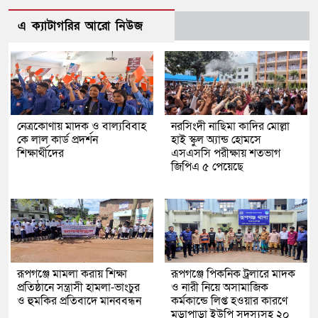
এ ক্যাটাগরির আরো নিউজ
নেত্রকোণায় মাদক ও বাল্যবিবাহ
নরসিংদী নাছিমা কাদির মোল্লা
কে লাল কার্ড প্রদর্শন
হাই স্কুল অ্যান্ড হোমসে
শিক্ষার্থীদের
এসএসসি পরীক্ষায় শতভাগ
জিপিএ ৫ পেয়েছে
রূপগঞ্জে মামলা করায় শিক্ষা
রূপগঞ্জে পিকনিক ট্রলারে মাদক
প্রতিষ্ঠানে সন্ত্রাসী হামলা-ভাংচুর
ও নারী নিয়ে অসামাজিক
ও হুমকির প্রতিবাদে মানববন্ধন
কর্মকান্ডে লিপ্ত হওয়ার কারণে
মুড়াপাড়া ইউপি সদস্যসহ ২০