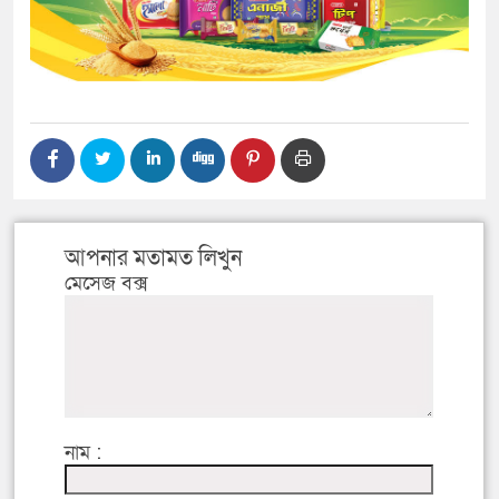
আপনার মতামত লিখুন
মেসেজ বক্স
নাম :