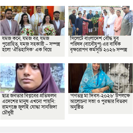
যমজ কনে, যমজ বর, যমজ
সিলেটে বাংলাদেশ বৌদ্ধ যুব
পুরোহিত, যমজ সহকারী – সম্পন্ন
পরিষদ (বাবৌযুপ) এর বার্ষিক
হলো ‘ঐতিহাসিক’ এক বিয়ে
বৃক্ষরোপণ কর্মসূচি ২০২৬ সম্পন্ন
ছাত্র জনতার বিপ্লবের প্রতিফলন
‘গণতন্ত্র মা দিবস-২০২৬’ উপলক্ষে
এদেশের মানুষ এখনো পায়নি:
আলোচনা সভা ও পুরস্কার বিতরণ
রামগঞ্জে জুলাই যোদ্ধা সানজিদা
অনুষ্ঠিত
চৌধুরী