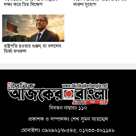
লক্ষ্য করে ডিম নিক্ষেপ
দারুণ সুযোগ
রাষ্ট্রপতি হওয়ার গুঞ্জন, যা বললেন
মির্জা ফখরুল
নিবন্ধন নাম্বারঃ ১১০
প্রকাশক ও সম্পাদকঃ শেখ সুমন আহম্মেদ
মোবাইলঃ ০৯৬৯৬১৭৮৫৪৫, ০১৭৩৩-৩৬১১৪৮