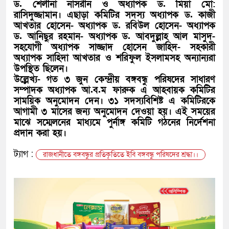
ড. শেলীনা নাসরীন ও অধ্যাপক ড. মিয়া মো:
রাসিদুজ্জামান। এছাড়া কমিটির সদস্য অধ্যাপক ড. কাজী
আখতার হোসেন- অধ্যাপক ড. রবিউল হোসেন- অধ্যাপক
ড. আনিছুর রহমান- অধ্যাপক ড. আবদুল্লাহ আল মাসুদ-
সহযোগী অধ্যাপক সাজ্জাদ হোসেন জাহিদ- সহকারী
অধ্যাপক সাহিদা আখতার ও শরিফুল ইসলামসহ অন্যান্যরা
উপস্থিত ছিলেন।
উল্লেখ্য- গত ৩ জুন কেন্দ্রীয় বঙ্গবন্ধু পরিষদের সাধারণ
সম্পাদক অধ্যাপক আ.ব.ম ফারুক এ আহবায়ক কমিটির
সাময়িক অনুমোদন দেন। ৩১ সদস্যবিশিষ্ট এ কমিটিরকে
আগামী ৩ মাসের জন্য অনুমোদন দেওয়া হয়। এই সময়ের
মাঝে সম্মেলনের মাধ্যমে পুর্নাঙ্গ কমিটি গঠনের নির্দেশনা
প্রদান করা হয়।
ট্যাগ :
রাজধানীতে বঙ্গবন্ধুর প্রতিকৃতিতে ইবি বঙ্গবন্ধু পরিষদের শ্রদ্ধা।।