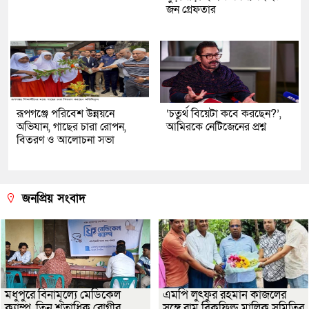
জন গ্রেফতার
রূপগঞ্জে পরিবেশ উন্নয়নে
‘চতুর্থ বিয়েটা কবে করছেন?’,
অভিযান, গাছের চারা রোপন,
আমিরকে নেটিজেনের প্রশ্ন
বিতরণ ও আলোচনা সভা
জনপ্রিয় সংবাদ
মধুপুরে বিনামূল্যে মেডিকেল
এমপি লুৎফুর রহমান কাজলের
ক্যাম্প, তিন শতাধিক রোগীর
সঙ্গে রামু ব্রিকফিল্ড মালিক সমিতির