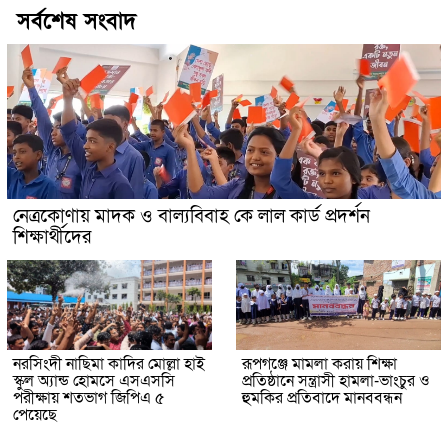
সর্বশেষ সংবাদ
নেত্রকোণায় মাদক ও বাল্যবিবাহ কে লাল কার্ড প্রদর্শন
শিক্ষার্থীদের
নরসিংদী নাছিমা কাদির মোল্লা হাই
রূপগঞ্জে মামলা করায় শিক্ষা
স্কুল অ্যান্ড হোমসে এসএসসি
প্রতিষ্ঠানে সন্ত্রাসী হামলা-ভাংচুর ও
পরীক্ষায় শতভাগ জিপিএ ৫
হুমকির প্রতিবাদে মানববন্ধন
পেয়েছে