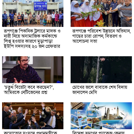
রূপগঞ্জে পিকনিক ট্রলারে মাদক ও
রূপগঞ্জে পরিবেশ উন্নয়নে অভিযান,
নারী নিয়ে অসামাজিক কর্মকান্ডে
গাছের চারা রোপন, বিতরণ ও
লিপ্ত হওয়ার কারণে মুড়াপাড়া
আলোচনা সভা
ইউপি সদস্যসহ ২০ জন গ্রেফতার
‘চতুর্থ বিয়েটা কবে করছেন?’,
চোখের জলে বাবাকে শেষ বিদায়
আমিরকে নেটিজেনের প্রশ্ন
জানালেন মেসি
কসোভোর সংসদে প্রধানমন্ত্রীকে
বিদেশ ভ্রমণের প্যাকেজ কেনায়