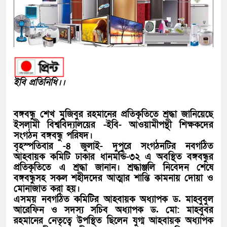
ইবি প্রতিনিধি।।
বঙ্গবন্ধু শেখ মুজিবুর রহমানের প্রতিকৃতিতে শ্রদ্ধা জানিয়েছে
ইসলামী বিশ্ববিদ্যালয়ের -ইবি- আওয়ামীপন্থী শিক্ষকদের
সংগঠন বঙ্গবন্ধু পরিষদ।
বৃহস্পতিবার -৪ জুলাই- দুপুরে সংগঠনটির নবগঠিত
আহবায়ক কমিটি ঢাকার ধানমন্ডি-৩২ এ অবস্থিত বঙ্গবন্ধুর
প্রতিকৃতিতে এ শ্রদ্ধা জানান। শ্রদ্ধাঞ্জলি নিবেদন শেষে
বঙ্গবন্ধুসহ সকল শহীদদের আত্মার শান্তি কামনায় দোয়া ও
মোনাজাত করা হয়।
এসময় নবগঠিত কমিটির আহবায়ক অধ্যাপক ড. মাহবুবুল
আরেফিন ও সদস্য সচিব অধ্যাপক ড. মো: মাহবুবর
রহমানের নেতৃত্বে উপস্থিত ছিলেন যুগ্ম আহবায়ক অধ্যাপক