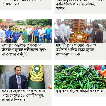
চিকিৎসাসেবা
নবনির্বাচিত কমিটির সৌজন্য
সাক্ষাৎ
দুর্গাপুরে ভারপ্রাপ্ত স্পিকারের
মাদারীপুরে যথাযোগ্য শ্রদ্ধা ও
উদ্যোগে জুলাই শহীদদের স্মরণে
মর্যাদায় পালিত হচ্ছে জুলাই
বৃক্ষরোপণ কর্মসূচি
গণঅভ্যুত্থান দিবস
বর্তমান সংসদের দিকে তাকিয়ে
হু হু করে বাড়ছে কাঁচামরিচের দাম
আছে দেশের ১৮ কোটি মানুষ:
ভারপ্রাপ্ত স্পিকার