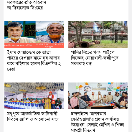
সরকারের প্রতি আহবান
ডা:দিবালোক সিংহের
ইমাম মোয়াজ্জেম কে ভাতা
পানির নিচের গ্যাস পাইপে
পাইয়ে দেওয়ার নামে ঘুষ আদায়
লিকেজ, নোয়াখালী-লক্ষ্মীপুরে
করে বহিষ্কার হলেন বিএনপির ২
সরবরাহ বন্ধ
নেতা
মধুপুরে আন্তর্জাতিক আদিবাসী
চন্দনাইশে ‘মানবতার
দিবসে র‍্যালি ও আলোচনা সভা
ফেরিওয়ালা’র প্রধান কার্যালয়
উদ্বোধন: সেলাই মেশিন ও শিক্ষা
সামগ্রী বিতরণ