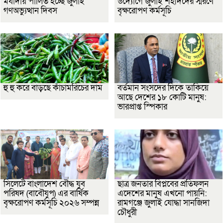
মর্যাদায় পালিত হচ্ছে জুলাই
উদ্যোগে জুলাই শহীদদের স্মরণে
গণঅভ্যুত্থান দিবস
বৃক্ষরোপণ কর্মসূচি
হু হু করে বাড়ছে কাঁচামরিচের দাম
বর্তমান সংসদের দিকে তাকিয়ে
আছে দেশের ১৮ কোটি মানুষ:
ভারপ্রাপ্ত স্পিকার
সিলেটে বাংলাদেশ বৌদ্ধ যুব
ছাত্র জনতার বিপ্লবের প্রতিফলন
পরিষদ (বাবৌযুপ) এর বার্ষিক
এদেশের মানুষ এখনো পায়নি:
বৃক্ষরোপণ কর্মসূচি ২০২৬ সম্পন্ন
রামগঞ্জে জুলাই যোদ্ধা সানজিদা
চৌধুরী