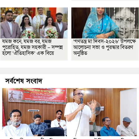
যমজ কনে, যমজ বর, যমজ
‘গণতন্ত্র মা দিবস-২০২৬’ উপলক্ষে
পুরোহিত, যমজ সহকারী – সম্পন্ন
আলোচনা সভা ও পুরস্কার বিতরণ
হলো ‘ঐতিহাসিক’ এক বিয়ে
অনুষ্ঠিত
সর্বশেষ সংবাদ