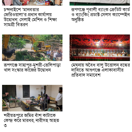
চন্দনাইশে ‘মানবতার
রূপগঞ্জে পূবালী ব্যাংক ক্রেডিট কার্ড
ফেরিওয়ালা’র প্রধান কার্যালয়
ও ব্যাংকিং প্রডাক্ট সেলস ক্যাম্পেইন
উদ্বোধন: সেলাই মেশিন ও শিক্ষা
অনুষ্ঠিত
সামগ্রী বিতরণ
রূপগঞ্জে সাহাপুর-মুশরী-তেলিপাড়া
মেঘনায় অবৈধ বালু উত্তোলন বন্ধের
খাল সংস্কার কাজের উদ্বোধন
দাবিতে আশুগঞ্জে এলাকাবাসীর
প্রতিবাদ সমাবেশ
শরীয়তপুরে জমির বাঁশ কাটাকে
কেন্দ্র করে মারধর, নারীসহ আহত
৩