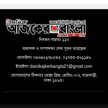
নিবন্ধন নাম্বারঃ ১১০
প্রকাশক ও সম্পাদকঃ শেখ সুমন আহম্মেদ
মোবাইলঃ ০৯৬৯৬১৭৮৫৪৫, ০১৭৩৩-৩৬১১৪৮
ইমেইলঃ dainikajkerbangla21@gmail.com
যোগাযোগের ঠিকানাঃ মোল্লা ব্রিজ, হোল্ডিং-০/২, যাত্রাবাড়ী,
ঢাকা-১২৬৩।