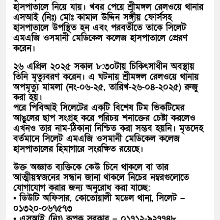
হাসপাতালে নিয়ে যায়। খবর পেয়ে শ্রীমঙ্গল রেলওয়ে থানার
এসআই (নিঃ) মোঃ কামাল উদ্দিন সঙ্গীয় ফোর্সসহ
হাসপাতালে উপস্থিত হন এবং পরবর্তীতে তাকে সিলেট
এমএজি ওসমানী মেডিকেল কলেজ হাসপাতালে প্রেরণ
করেন।
২৬ এপ্রিল ২০২৫ সকাল ৮:৩০টায় চিকিৎসাধীন অবস্থায়
তিনি মৃত্যুবরণ করেন। এ ঘটনায় শ্রীমঙ্গল রেলওয়ে থানায়
অপমৃত্যু মামলা (নং-০৬-২৫, তারিখ-২৬-০৪-২০২৫) রুজু
করা হয়।
পরে পিবিআই সিলেটের একটি বিশেষ টিম ভিকটিমের
আঙুলের ছাপ সংগ্রহ করে পরিচয় শনাক্তের চেষ্টা করলেও
এখনও তার নাম-ঠিকানা নিশ্চিত করা সম্ভব হয়নি। মৃতদেহ
বর্তমানে সিলেট এমএজি ওসমানী মেডিকেল কলেজ
হাসপাতালের হিমাগারে সংরক্ষিত রয়েছে।
উক্ত অজ্ঞাত ব্যক্তিকে কেউ চিনে থাকলে বা তার
আত্মীয়স্বজনের সন্ধান জানা থাকলে নিচের নম্বরগুলোতে
যোগাযোগ করার জন্য অনুরোধ করা যাচ্ছে:
• ডিউটি অফিসার, কোতোয়ালী মডেল থানা, সিলেট –
০১৩২০-০৬৭৫৭৩
• এসআই (নিঃ) রূপক সরকার – ০১৭১২-৯২৭৭৪৮