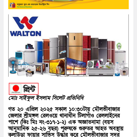
মোঃ সাইফুল ইসলাম সিলেট প্রতিনিধি
গত ২০ এপ্রিল ২০২৫ সকাল ১০:৩০টায় মৌলভীবাজার
জেলার শ্রীমঙ্গল রেলওয়ে থানাধীন টিলাগাঁও রেললাইনের
পাশে (কিঃ মিঃ নং-৩১৭-১-২) এক অজ্ঞাতনামা (বয়স
আনুমানিক ২৫-২৬ বছর) পুরুষকে গুরুতর আহত অবস্থায়
কুলাউড়া ফায়ার সার্ভিস উদ্ধার করে মৌলভীবাজার সদর