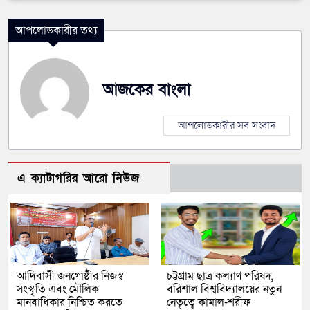
আপলোডকারীর তথ্য
আজকের বাংলা
আপলোডকারীর সব সংবাদ
এ ক্যাটাগরির আরো নিউজ
আদিবাসী জনগোষ্ঠীর নিজস্ব
চট্টগ্রাম ছাত্র কল্যাণ পরিষদ,
সংস্কৃতি এবং মৌলিক
বরিশাল বিশ্ববিদ্যালয়ের নতুন
মানবাধিকার নিশ্চিত করতে
নেতৃত্বে কামাল-শরীফ