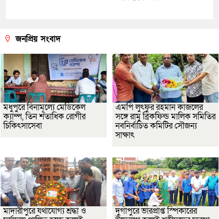
জনপ্রিয় সংবাদ
মধুপুরে বিনামূল্যে মেডিকেল
এমপি লুৎফুর রহমান কাজলের
ক্যাম্প, তিন শতাধিক রোগীর
সঙ্গে রামু ব্রিকফিল্ড মালিক সমিতির
চিকিৎসাসেবা
নবনির্বাচিত কমিটির সৌজন্য
সাক্ষাৎ
মাদারীপুরে যথাযোগ্য শ্রদ্ধা ও
দুর্গাপুরে ভারপ্রাপ্ত স্পিকারের