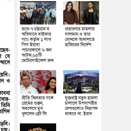
র‌্যাব-৭ চট্টগ্রাম’র
প্রতারণার মামলায়
অভিযানে বাইকার
সালমান ও তার
গ্যাং কর্তৃক ১ লাখ
বোনকে আদালতে
পিস ইয়াবা
হাজিরের নির্দেশ
েছেন-
পাচারকালে ৬ জন
আটক,০৫টি
শে যে
মোটরসাইকেল জব্দ
 আসে
হয়নি।
াসন ও
ভাবনা
প্রীতি জিনতার সঙ্গে
যুক্তরাষ্ট্র নতুন হামলা
াবার-
প্রেমের গুঞ্জন,
চালালে উপসাগরীয়
 তিনি
অবশেষে মুখ
দেশগুলোও নিরাপদ
তাগিদ
খুললেন ব্রেট লি
থাকবে না: ইরান
ড়েনি।
 চায়।