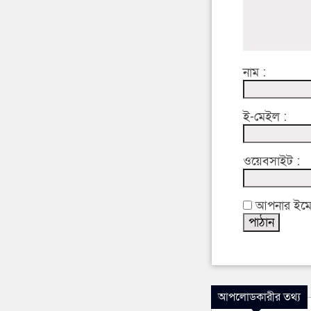
নাম :
ই-মেইল :
ওয়েবসাইট :
আপনার ইমেইল
আপলোডকারীর তথ্য