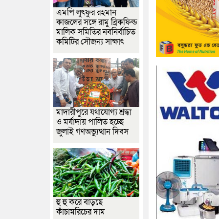
এমপি লুৎফুর রহমান
কাজলের সঙ্গে রামু ব্রিকফিল্ড
মালিক সমিতির নবনির্বাচিত
কমিটির সৌজন্য সাক্ষাৎ
মাদারীপুরে যথাযোগ্য শ্রদ্ধা
ও মর্যাদায় পালিত হচ্ছে
জুলাই গণঅভ্যুত্থান দিবস
হু হু করে বাড়ছে
কাঁচামরিচের দাম