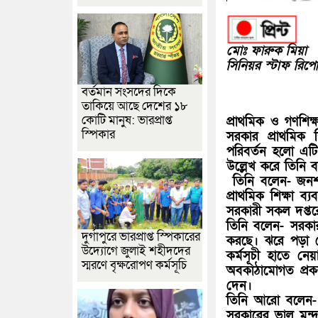
মোঃ ফারুক মিয়া
সিনিয়র স্টাফ রিপোর
বর্তমান সংসদের দিকে
তাকিয়ে আছে দেশের ১৮
কোটি মানুষ: ভারপ্রাপ্ত
প্রাথমিক ও গণশিক্
স্পিকার
সরকার প্রাথমিক 
পরিবর্তন হলো এ
উল্লেখ করে তিনি ব
তিনি বলেন- জনশক
প্রাথমিক শিক্ষা ব
সরকারী সকল দপ্তর
তিনি বলেন- সরকার
দুর্গাপুরে ভারপ্রাপ্ত স্পিকারের
করছে। ঝরে পড়া রো
উদ্যোগে জুলাই শহীদদের
কর্মসূচী হাতে ন
স্মরণে বৃক্ষরোপণ কর্মসূচি
অবকাঠামোগত প্রকল
দেন।
তিনি আরো বলেন- আম
সরকারের ভাল মন্দ