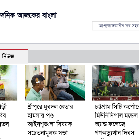
দৈনিক আজকের বাংলা
আপলোডকারীর সব সংব
ো নিউজ
াড়ী
শ্রীপুরে যুবদল নেতার
চট্টগ্রাম সিটি কর্প
বির
হামলায় পণ্ড
মিউনিসিপাল মডেল স
োতল
আইনশৃঙ্খলা বিষয়ক
অ্যান্ড কলেজে
সচেতনামূলক সভা
গণঅভ্যুত্থান দিবস