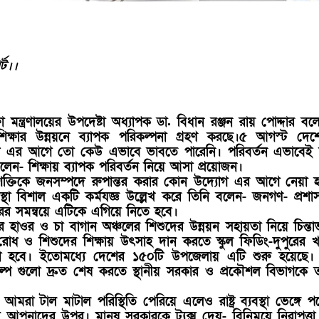
্ট
।।
ষা মন্ত্রণালয়ের উপদেষ্টা অধ্যাপক ডা. বিধান রঞ্জন রায় পোদ্দার বল
শিক্ষার উন্নয়নে ব্যাপক পরিকল্পনা গ্রহণ করছে।৫ আগস্ট দে
টি এর আগে তো কেউ এভাবে ভাবতে পারেনি। পরিবর্তন এভাবেই
লেন- শিক্ষায় ব্যাপক পরিবর্তন নিয়ে আসা প্রয়োজন।
্তিকে জনসম্পদে রুপান্তর করার কোন উদ্যোগ এর আগে নেয়া 
্যবস্থা বিশাল একটি কর্মযজ্ঞ উল্লেখ করে তিনি বলেন- জনগণ- প্রশ
ের সমন্বয়ে এটিকে এগিয়ে নিতে হবে।
 হাওর ও চা বাগান অঞ্চলের শিশুদের উন্নয়ন সহায়তা নিয়ে চিন্তা
ধ ও শিশুদের শিক্ষায় উৎসাহ দান করতে স্কুল ফিডিং-দুপুরের খ
েয়া হবে। ইতোমধ্যে দেশের ১৫০টি উপজেলায় এটি শুরু হয়েছে।
্প গুলো দ্রুত শেষ করতে স্থানীয় সরকার ও প্রকৌশল বিভাগকে 
রা টাল মাটাল পরিস্থিতি পেরিয়ে এলেও রাষ্ট্র ব্যবস্থা ভেঙ্গে প
 আপনাদের উপর। মানুষ সরকারকে ট্যক্স দেয়- বিনিময়ে নিরাপত্তা