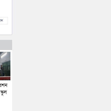
াদ
োরেশন
্কুল