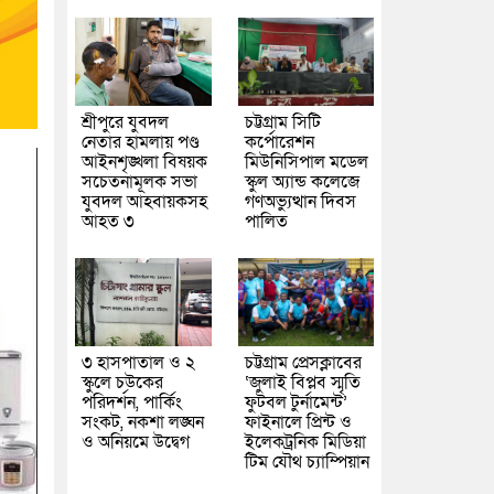
শ্রীপুরে যুবদল
চট্টগ্রাম সিটি
নেতার হামলায় পণ্ড
কর্পোরেশন
আইনশৃঙ্খলা বিষয়ক
মিউনিসিপাল মডেল
সচেতনামূলক সভা
স্কুল অ্যান্ড কলেজে
যুবদল আহবায়কসহ
গণঅভ্যুত্থান দিবস
আহত ৩
পালিত
৩ হাসপাতাল ও ২
চট্টগ্রাম প্রেসক্লাবের
স্কুলে চউকের
‘জুলাই বিপ্লব স্মৃতি
পরিদর্শন, পার্কিং
ফুটবল টুর্নামেন্ট’
সংকট, নকশা লঙ্ঘন
ফাইনালে প্রিন্ট ও
ও অনিয়মে উদ্বেগ
ইলেকট্রনিক মিডিয়া
টিম যৌথ চ্যাম্পিয়ান