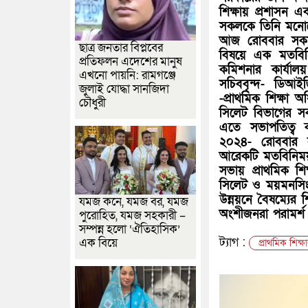
শিক্ষায় প্রশাসন এ
সকলকে তিনি মনো
আজ রোববার সকালে 
ছাত্র জনতার বিপ্লবের
বিষয়ে এক মতবিন
প্রতিফলন এদেশের মানুষ
কমিশনার কার্যালয়
এখনো পায়নি: রামগঞ্জে
সচিববৃন্দ- ডিআই
জুলাই যোদ্ধা সানজিদা
-প্রাথমিক শিক্ষা অধ
চৌধুরী
সিলেট বিভাগের সক
এতে সভাপতিত্ব 
২০২৪- রোববার সক
আরেকটি মতবিনিময়
সভায় প্রাথমিক শি
সিলেট ও ময়মনসিংহ
উন্নয়নে বৈষম্যের
যমজ কনে, যমজ বর, যমজ
অংশীজনরা পরামর্শ
পুরোহিত, যমজ সহকারী –
সম্পন্ন হলো ‘ঐতিহাসিক’
ট্যাগ :
এক বিয়ে
প্রাথমিক শিক্