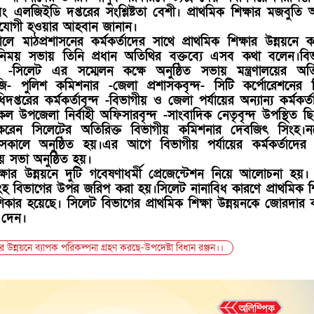
বং এলজিইডি দপ্তরের সংশ্লিষ্টতা বেশী। প্রাথমিক শিক্ষার মজবুতি অ
যোগী হওয়ার আহবান জানান।
মাঠপ্রশাসনের কর্মকর্তাদের সাথে প্রাথমিক শিক্ষার উন্নয়নে 
িময় সভায় তিনি প্রধান অতিথির বক্তব্যে এসব কথা বলেন।বিভ
 -সিলেট এর সম্মেলন কক্ষে অনুষ্ঠিত সভায় মন্ত্রণালয়ের অতি
জি- পুলিশ কমিশনার -জেলা প্রশাসকবৃন্দ- সিটি কর্পোরেশনের
িদপ্তরের কর্মকর্তাবৃন্দ -বিভাগীয় ও জেলা পর্যায়ের অন্যান্য কর্মকর্তা
ল উপজেলা নির্বাহী অফিসারবৃন্দ -সাংবাদিক নেতৃবৃন্দ উপস্থিত ছ
করেন সিলেটের অতিরিক্ত বিভাগীয় কমিশনার দেবজিৎ সিংহ।নভে
ালে অনুষ্ঠিত হয়।এর আগে বিভাগীয় পর্যায়ের কর্মকর্তাদের
 সভা অনুষ্ঠিত হয়।
ক্ষার উন্নয়নে দুটি গবেষণাধর্মী প্রেজেন্টেশন নিয়ে আলোচনা হয়
 বিভাগের উপর জরিপ করা হয়।সিলেট নানাবিধ কারণে প্রাথমিক শি
 শিকার হয়েছে। সিলেট বিভাগের প্রাথমিক শিক্ষা উন্নয়নকে জোরদার
 দেন।
ষার উন্নয়নে ব্যাপক পরিকল্পনা গ্রহণ করছে-উপদেষ্টা বিধান রঞ্জন।।