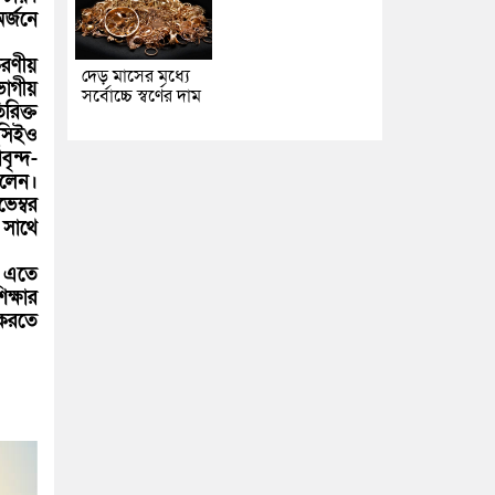
র্জনে
করণীয়
দেড় মাসের মধ্যে
াগীয়
সর্বোচ্চে স্বর্ণের দাম
রিক্ত
 সিইও
বৃন্দ-
িলেন।
ম্বর
 সাথে
। এতে
ক্ষার
 করতে