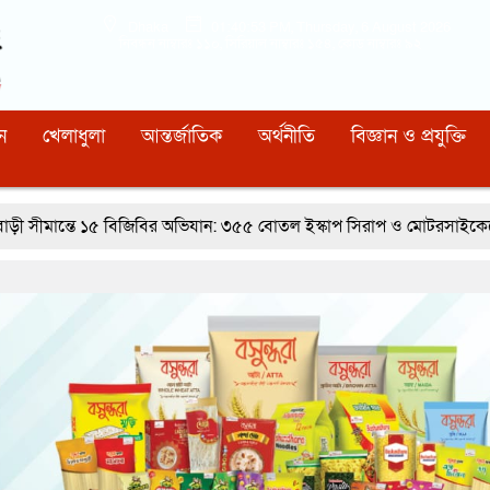
Dhaka
01:40:54 PM
, Thursday, 6 August 2026
নিবন্ধন নাম্বারঃ ১১০, সিরিয়াল নাম্বারঃ ১৫৪, কোড নাম্বারঃ ৯২
ন
খেলাধুলা
আন্তর্জাতিক
অর্থনীতি
বিজ্ঞান ও প্রযুক্তি
বিজিবির অভিযান: ৩৫৫ বোতল ইস্কাপ সিরাপ ও মোটরসাইকেলের ট্যাংকে লুকানো 