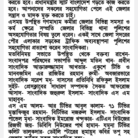
করতে হবে। প্রধানমন্ত্রীর স্মার্ট বাংলাদেশ গড়তে কাজ করতে
হবে। আপনাদের সকলের সহযোগিতা পেলে এই জেলার
সন্ত্রাস ও মাদক মুক্ত করতে চাই।
এসময় উপস্থিত গণমাধ্যম কর্মীরা জেলার বিভিন্ন সমস্যা ও
কর্ম ক্ষেত্রে সম্প্রতি জেলার বিভিন্ন থানা পুলিশের
অসহযোগিতার বিষয় তুলে ধরেন। একই সাথে জেলা সদরের
পৌর এলাকার সড়কের ট্রাফিক অব্যবস্থাপনা পুলিশের
সহযোগিতা প্রত্যাশা করেন সাংবাদিকরা।
মতবিনিময় সভাতে উপস্থিত থেকে বক্তব্য রাখেন-
সংবাদপত্র পরিষদের সভাপতি আব্দুল মতিন খান- প্রবীন
সাংবাদিক আক্তারুজ্জামান আখতার- একুশে টিভি ও
মানবজমিন এর রাজিউর রহমান রুমী- অবজারভারে
সাংবাদিক নরেশ মধু- বাসসের প্রতিনিধি রফিকুল ইসলাম
সুইট- প্রেসক্লাবের সাধারণ সম্পাদক সৈকত আফরোজ
আসাদ- সাংবাদিক জহুরুল ইসলাম- সাংবাদিক এস এম
মাহাবুব-
এস এম আলম- আর টিভির আবুল কালাম- ৭১ টিভির
মুস্তাফিজুর রহমান- বিটিভির নজরুল ইসলাম- সাংবাদিক
পাভেল মৃধা- সাংবাদিক ইমরোজ খন্দকার- এটিএন নিউজের
রিজভী জয়- ডিবিসি নিউজের পার্থ হামান- যমুনা টিভির
কলিট তালুকদার- ডেইলি স্টারের হুমায়ুন কবির তপু সহ