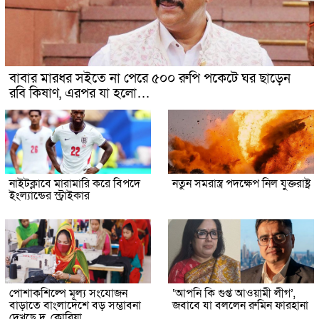
বাবার মারধর সইতে না পেরে ৫০০ রুপি পকেটে ঘর ছাড়েন
রবি কিষাণ, এরপর যা হলো…
নাইটক্লাবে মারামারি করে বিপদে
নতুন সমরাস্ত্র পদক্ষেপ নিল যুক্তরাষ্ট্র
ইংল্যান্ডের স্ট্রাইকার
পোশাকশিল্পে মূল্য সংযোজন
‘আপনি কি গুপ্ত আওয়ামী লীগ’,
বাড়াতে বাংলাদেশে বড় সম্ভাবনা
জবাবে যা বললেন রুমিন ফারহানা
দেখছে দ. কোরিয়া