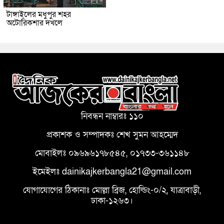
টাঙ্গাইলের মধুপুর শহর
অটোরিকশার দখলে
নিবন্ধন নাম্বারঃ ১১০
প্রকাশক ও সম্পাদকঃ শেখ সুমন আহম্মেদ
মোবাইলঃ ০৯৬৯৬১৭৮৫৪৫, ০১৭৩৩-৩৬১১৪৮
ইমেইলঃ dainikajkerbangla21@gmail.com
যোগাযোগের ঠিকানাঃ মোল্লা ব্রিজ, হোল্ডিং-০/২, যাত্রাবাড়ী,
ঢাকা-১২৬৩।