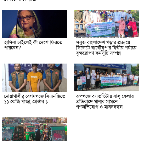
হাসিনা চাইলেই কী দেশে ফিরতে
সবুজ বাংলাদেশ গড়ার প্রত্যয়ে
পারবেন?
সিলেটে বাবৌযুপ’র দ্বিতীয় পর্যায়ে
বৃক্ষরোপণ কর্মসূচি সম্পন্ন
নোয়াখালীর বেগমগঞ্জে সিএনজিতে
রূপগঞ্জে বসতভিটায় বালু ফেলার
১১ কেজি গাঁজা, গ্রেপ্তার ১
প্রতিবাদে থানার সামনে
গণঅভিযোগ ও মানববন্ধন