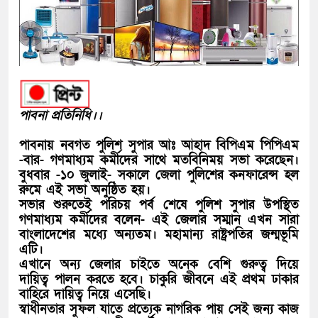
পাবনা প্রতিনিধি।।
পাবনায় নবগত পুলিশ সুপার আঃ আহাদ বিপিএম পিপিএম
-বার- গণমাধ্যম কর্মীদের সাথে মতবিনিময় সভা করেছেন।
বুধবার -১০ জুলাই- সকালে জেলা পুলিশের কনফারেন্স হল
রুমে এই সভা অনুষ্ঠিত হয়।
সভার শুরুতেই পরিচয় পর্ব শেষে পুলিশ সুপার উপস্থিত
গণমাধ্যম কর্মীদের বলেন- এই জেলার সম্মান এখন সারা
বাংলাদেশের মধ্যে অন্যতম। মহামান্য রাষ্ট্রপতির জন্মভূমি
এটি।
এখানে অন্য জেলার চাইতে অনেক বেশি গুরুত্ব দিয়ে
দায়িত্ব পালন করতে হবে। চাকুরি জীবনে এই প্রথম ঢাকার
বাহিরে দায়িত্ব নিয়ে এসেছি।
স্বাধীনতার সুফল যাতে প্রত্যেক নাগরিক পায় সেই জন্য কাজ