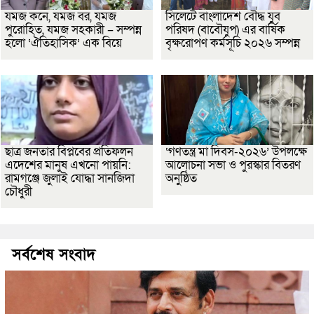
যমজ কনে, যমজ বর, যমজ
সিলেটে বাংলাদেশ বৌদ্ধ যুব
পুরোহিত, যমজ সহকারী – সম্পন্ন
পরিষদ (বাবৌযুপ) এর বার্ষিক
হলো ‘ঐতিহাসিক’ এক বিয়ে
বৃক্ষরোপণ কর্মসূচি ২০২৬ সম্পন্ন
ছাত্র জনতার বিপ্লবের প্রতিফলন
‘গণতন্ত্র মা দিবস-২০২৬’ উপলক্ষে
এদেশের মানুষ এখনো পায়নি:
আলোচনা সভা ও পুরস্কার বিতরণ
রামগঞ্জে জুলাই যোদ্ধা সানজিদা
অনুষ্ঠিত
চৌধুরী
সর্বশেষ সংবাদ