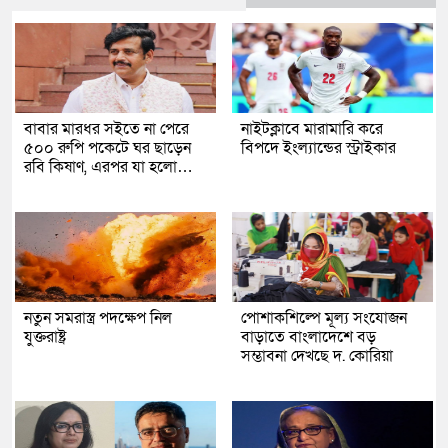
বাবার মারধর সইতে না পেরে
নাইটক্লাবে মারামারি করে
৫০০ রুপি পকেটে ঘর ছাড়েন
বিপদে ইংল্যান্ডের স্ট্রাইকার
রবি কিষাণ, এরপর যা হলো…
নতুন সমরাস্ত্র পদক্ষেপ নিল
পোশাকশিল্পে মূল্য সংযোজন
যুক্তরাষ্ট্র
বাড়াতে বাংলাদেশে বড়
সম্ভাবনা দেখছে দ. কোরিয়া