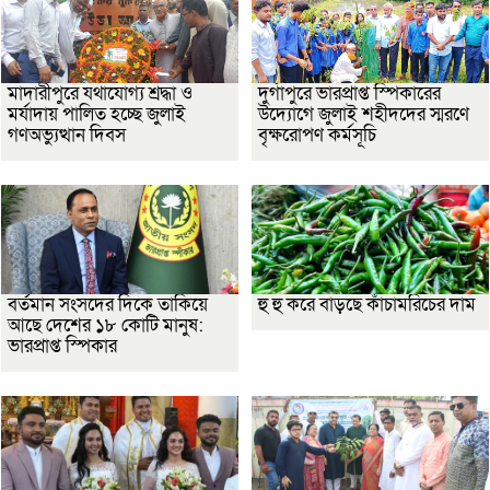
মাদারীপুরে যথাযোগ্য শ্রদ্ধা ও
দুর্গাপুরে ভারপ্রাপ্ত স্পিকারের
মর্যাদায় পালিত হচ্ছে জুলাই
উদ্যোগে জুলাই শহীদদের স্মরণে
গণঅভ্যুত্থান দিবস
বৃক্ষরোপণ কর্মসূচি
বর্তমান সংসদের দিকে তাকিয়ে
হু হু করে বাড়ছে কাঁচামরিচের দাম
আছে দেশের ১৮ কোটি মানুষ:
ভারপ্রাপ্ত স্পিকার