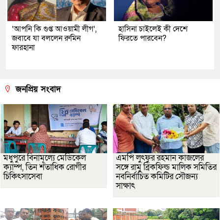
‘আপনি কি গুপ্ত আওয়ামী লীগ’,
হাসিনা চাইলেই কী দেশে
জবাবে যা বললেন রুমিন
ফিরতে পারবেন?
ফারহানা
জনপ্রিয় সংবাদ
মধুপুরে বিনামূল্যে মেডিকেল
এমপি লুৎফুর রহমান কাজলের
ক্যাম্প, তিন শতাধিক রোগীর
সঙ্গে রামু ব্রিকফিল্ড মালিক সমিতির
চিকিৎসাসেবা
নবনির্বাচিত কমিটির সৌজন্য
সাক্ষাৎ