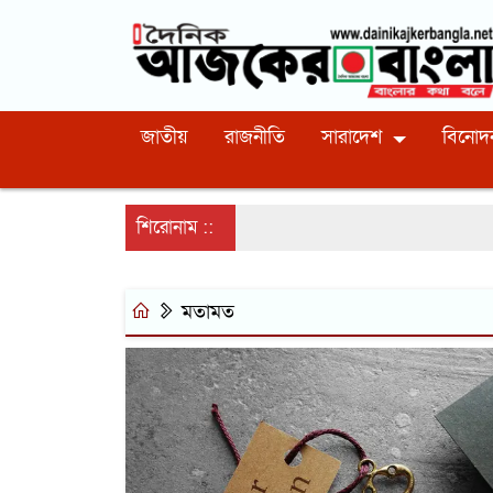
জাতীয়
রাজনীতি
সারাদেশ
বিনোদ
শিরোনাম ::
ন
মতামত