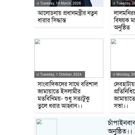
Tuesday, 10 March, 2026
Tuesday, 2
আলোচনায় প্রধানমন্ত্রীর নতুন
লালমনির
ধারার সিদ্ধান্ত
বিষয়ক ম
অনুষ্ঠিত
Tuesday, 1 October, 2024
Monday, 30
সাংবাদিকদের সাথে বরিশাল
দেবহাটায়
জামায়াতে ইসলামীর
প্রতিনিধি
মতবিনিময়- শুধু সত্যটুকু
জামায়াত
তুলে ধরার আহ্বান।।
সভা।।
চাঁপাইনবাবগ
অনুষ্ঠিত।।