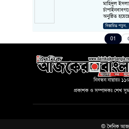
মাহিদুল ইসলা
চাঁপাইনবাবগঞ্জ
অনুষ্ঠিত হয়
বিস্তারিত পড়ুন..
01
নিবন্ধন নাম্বারঃ ১১
প্রকাশক ও সম্পাদকঃ শেখ সু
© দৈনিক আজকের