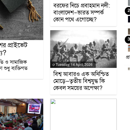
বরফের নিচে প্রবাহমান নদী:
2
বাংলাদেশ–ভারত সম্পর্ক
কোন পথে এগোচ্ছে?
3
ের প্রাইভেট
্য?
প
গতি ও সামাজিক
Tuesday, 14 April, 2026
া শুধু ব্যক্তিগত
বিশ্ব আবারও এক অনিশ্চিত
4
মোড়ে—তৃতীয় বিশ্বযুদ্ধ কি
কেবল সময়ের অপেক্ষা?
5
ম