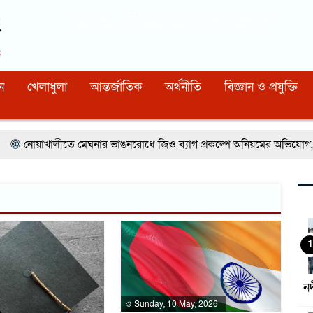
Dhaka
07:00:28 PM
, Friday, 7 August 2026
নিবন্ধন নাম্বারঃ ১১০, সিরিয়াল নাম্বারঃ ১৫৪, কোড নাম্বারঃ ৯২
ন
খেলাধুলা
আন্তর্জাতিক
অর্থনীতি
বিজ্ঞান ও প্রযুক্তি
োয়াখালীতে মেঘনার ভাঙনরোধে জিও ব্যাগ প্রকল্পে অনিয়মের অভিযোগ, নদীরক
1
ন
Sunday, 10 May, 2026