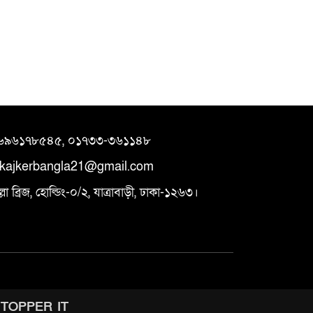
চট্টগ্রাম প্রেসক্লাবের ‘জুলাই
বিপ্লব স্মৃতি ফুটবল টুর্নামেন্ট’
ফাইনালে প্রিন্ট ও ইলেকট্রনিক
ডিয়া টিম যৌথ চ্যাম্পিয়ান
র‌্যাব-৭ চট্টগ্রাম’র অভিযানে
0
বাইকার গ্যাং কর্তৃক ১ লাখ
৯৬৯৬১৭৮৫৪৫, ০১৭৩৩-৩৬১১৪৮
পিস ইয়াবা পাচারকালে ৬ জন
ikajkerbangla21@gmail.com
টক,০৫টি মোটরসাইকেল জব্দ
 ব্রিজ, হোল্ডিং-০/২, যাত্রাবাড়ী, ঢাকা-১২৬৩।
Y
TOPPER IT