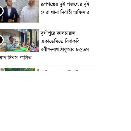
রূপগঞ্জের দুই প্রজন্মের দুই
সেরা থানা নির্বাহী অফিসার
দুর্গাপুরে কালচারাল
একাডেমিতে বিশ্বকবি
রবীন্দ্রনাথ ঠাকুরের ৮৫তম
্রয়াণ দিবস পালিত
পাইকগাছায় বাইসাইকেল,
ভ্যান ও সেলাই মেশিন বিতরণ
হাতীবান্ধা ও ফুলবাড়ী সীমান্তে
১৫ বিজিবির অভিযান: ৩৫৫
বোতল ইস্কাপ সিরাপ ও
োটরসাইকেলের ট্যাংকে লুকানো গাঁজাসহ ৩ লক্ষাধিক