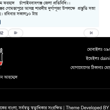
ম ফরহাদ চাঁপাইনবাবগঞ্জ জেলা প্রতিনিধি।।
ের গোমস্তাপুরে আসন্ন শারদীয় দুর্গাপূজা উপলক্ষে প্রস্তুতি সভা
9
েছে। রবিবার সকাল১০ টায়
মি
02
1
মোবাইলঃ ০
ইমেইলঃ dain
আ
যোগাযোগের ঠিকানাঃ মোল্লা
০
মন আহম্মেদ
 বাংলা, সর্বস্বত্ব স্বত্বাধিকার সংরক্ষিত | Theme Developed B