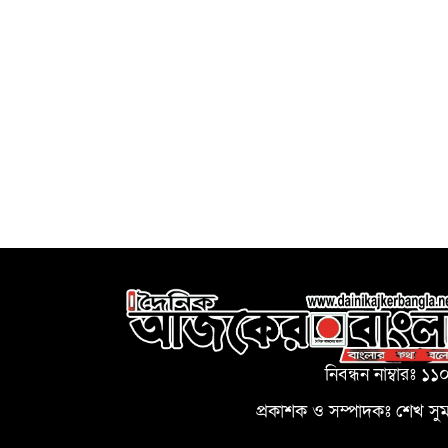
নিবন্ধন নাম্বারঃ ১১
প্রকাশক ও সম্পাদকঃ শেখ সু