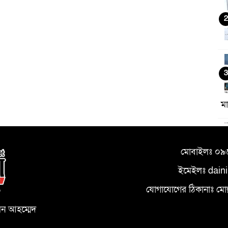
2
3
ম
4
মোবাইলঃ ০
ইমেইলঃ dain
যোগাযোগের ঠিকানাঃ মোল্লা
০
5
মন আহম্মেদ