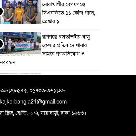
নোয়াখালীর বেগমগঞ্জে
সিএনজিতে ১১ কেজি গাঁজা,
গ্রেপ্তার ১
রূপগঞ্জে বসতভিটায় বালু
ফেলার প্রতিবাদে থানার
সামনে গণঅভিযোগ ও
ানববন্ধন
টাঙ্গাইলের মধুপুর শহর
অটোরিকশার দখলে
৯৬৯৬১৭৮৫৪৫, ০১৭৩৩-৩৬১১৪৮
ikajkerbangla21@gmail.com
মহন গ্রামের একমাত্র সড়কের
 ব্রিজ, হোল্ডিং-০/২, যাত্রাবাড়ী, ঢাকা-১২৬৩।
বেহাল দশা, চরম দুর্ভোগে
৩০০ পরিবারের মানুষ