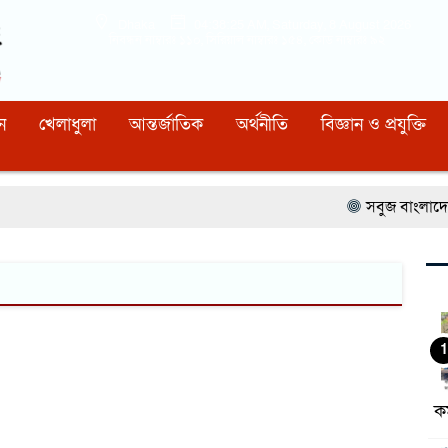
Dhaka
04:38:26 AM
, Saturday, 8 August 2026
নিবন্ধন নাম্বারঃ ১১০, সিরিয়াল নাম্বারঃ ১৫৪, কোড নাম্বারঃ ৯২
ন
খেলাধুলা
আন্তর্জাতিক
অর্থনীতি
বিজ্ঞান ও প্রযুক্তি
সবুজ বাংলাদেশ গড়া
1
কর