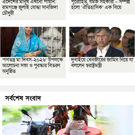
এদেশের মানুষ এখনো পায়নি:
পুরোহিত, যমজ সহকারী – সম্পন্ন
রামগঞ্জে জুলাই যোদ্ধা সানজিদা
হলো ‘ঐতিহাসিক’ এক বিয়ে
চৌধুরী
‘গণতন্ত্র মা দিবস-২০২৬’ উপলক্ষে
দুবাইয়ে বেনজীরের জামিন নিয়ে যা
আলোচনা সভা ও পুরস্কার বিতরণ
বললেন স্বরাষ্ট্রমন্ত্রী
অনুষ্ঠিত
সর্বশেষ সংবাদ