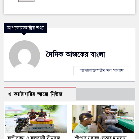
আপলোডকারীর তথ্য
দৈনিক আজকের বাংলা
আপলোডকারীর সব সংবাদ
এ ক্যাটাগরির আরো নিউজ
হাতীবান্ধা ও ফুলবাড়ী সীমান্তে
শ্রীপুরে যুবদল নেতার হামলায়