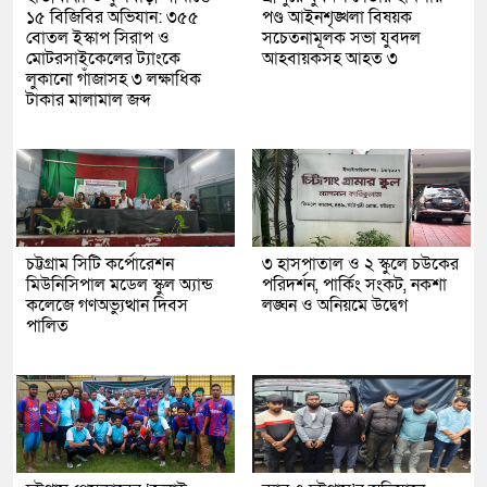
১৫ বিজিবির অভিযান: ৩৫৫
পণ্ড আইনশৃঙ্খলা বিষয়ক
বোতল ইস্কাপ সিরাপ ও
সচেতনামূলক সভা যুবদল
মোটরসাইকেলের ট্যাংকে
আহবায়কসহ আহত ৩
লুকানো গাঁজাসহ ৩ লক্ষাধিক
টাকার মালামাল জব্দ
চট্টগ্রাম সিটি কর্পোরেশন
৩ হাসপাতাল ও ২ স্কুলে চউকের
মিউনিসিপাল মডেল স্কুল অ্যান্ড
পরিদর্শন, পার্কিং সংকট, নকশা
কলেজে গণঅভ্যুত্থান দিবস
লঙ্ঘন ও অনিয়মে উদ্বেগ
পালিত