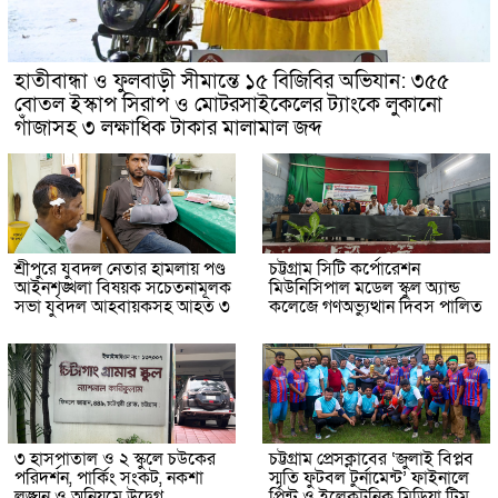
হাতীবান্ধা ও ফুলবাড়ী সীমান্তে ১৫ বিজিবির অভিযান: ৩৫৫
বোতল ইস্কাপ সিরাপ ও মোটরসাইকেলের ট্যাংকে লুকানো
গাঁজাসহ ৩ লক্ষাধিক টাকার মালামাল জব্দ
শ্রীপুরে যুবদল নেতার হামলায় পণ্ড
চট্টগ্রাম সিটি কর্পোরেশন
আইনশৃঙ্খলা বিষয়ক সচেতনামূলক
মিউনিসিপাল মডেল স্কুল অ্যান্ড
সভা যুবদল আহবায়কসহ আহত ৩
কলেজে গণঅভ্যুত্থান দিবস পালিত
৩ হাসপাতাল ও ২ স্কুলে চউকের
চট্টগ্রাম প্রেসক্লাবের ‘জুলাই বিপ্লব
পরিদর্শন, পার্কিং সংকট, নকশা
স্মৃতি ফুটবল টুর্নামেন্ট’ ফাইনালে
লঙ্ঘন ও অনিয়মে উদ্বেগ
প্রিন্ট ও ইলেকট্রনিক মিডিয়া টিম