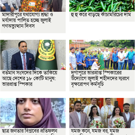
মাদারীপুরে যথাযোগ্য শ্রদ্ধা ও
হু হু করে বাড়ছে কাঁচামরিচের দাম
মর্যাদায় পালিত হচ্ছে জুলাই
গণঅভ্যুত্থান দিবস
বর্তমান সংসদের দিকে তাকিয়ে
দুর্গাপুরে ভারপ্রাপ্ত স্পিকারের
আছে দেশের ১৮ কোটি মানুষ:
উদ্যোগে জুলাই শহীদদের স্মরণে
ভারপ্রাপ্ত স্পিকার
বৃক্ষরোপণ কর্মসূচি
ছাত্র জনতার বিপ্লবের প্রতিফলন
যমজ কনে, যমজ বর, যমজ