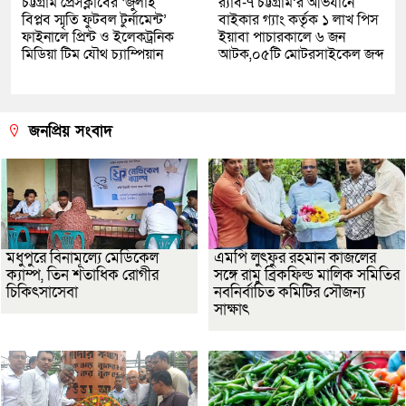
চট্টগ্রাম প্রেসক্লাবের ‘জুলাই
র‌্যাব-৭ চট্টগ্রাম’র অভিযানে
বিপ্লব স্মৃতি ফুটবল টুর্নামেন্ট’
বাইকার গ্যাং কর্তৃক ১ লাখ পিস
ফাইনালে প্রিন্ট ও ইলেকট্রনিক
ইয়াবা পাচারকালে ৬ জন
মিডিয়া টিম যৌথ চ্যাম্পিয়ান
আটক,০৫টি মোটরসাইকেল জব্দ
জনপ্রিয় সংবাদ
মধুপুরে বিনামূল্যে মেডিকেল
এমপি লুৎফুর রহমান কাজলের
ক্যাম্প, তিন শতাধিক রোগীর
সঙ্গে রামু ব্রিকফিল্ড মালিক সমিতির
চিকিৎসাসেবা
নবনির্বাচিত কমিটির সৌজন্য
সাক্ষাৎ