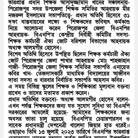
ভারপ্রাপ্ত প্রধান শিক্ষক আসাদুজ্জামান খানের সঞ্চালনায়-
পিরোজপুর সদর উপজেলা শিক্ষক সমিতির আহ্বায়ক মীর
নজরুল ইসলামের সভাপতিত্বে- প্রধান অতিথি হিসেবে ৩১
দফা বাস্তবায়নের লক্ষ্যে ও শিক্ষকদের ভবিষ্যৎ কর্মকাণ্ড
নিয়ে আলোচনা করেন পিরোজপুর জেলা বিএনপির
আহবায়ক- বিএনপি’র কেন্দ্রীয় নির্বাহী কমিটির সদস্য-
শিক্ষক কর্মচারী ঐক্য জোট বরিশাল বিভাগের আহবায়ক
অধ্যক্ষ আলমগীর হোসেন।
বিশেষ অতিথি হিসেবে উপস্থিত ছিলেন শিক্ষক কর্মচারী ঐক্য
জোট পিরোজপুর জেলা শাখার আহ্বায়ক মোঃ শাহজাহান
গাজী- পিরোজপুর জেলা শিক্ষক সমিতির সভাপতি এনায়েত
কবির খান- তেজদাসকাঠি মাধ্যমিক বিদ্যালয়ের আজীবন
দাতা সদস্য ও বারবার নির্বাচিত সভাপতি আহসান কবির।
এ সময় বিভিন্ন স্কুলের শিক্ষক ও শিক্ষিকারা মূল্যবান বক্তব্য
রাখেন ও তাদের মতামত প্রকাশ করেন।
প্রধান অতিথির বক্তব্যে- অধ্যক্ষ আলমগীর হোসেন বলেন-
এখন পর্যন্ত শিক্ষকদের জন্য যত সুযোগ সুবিধা তা বিএনপি
সরকারের আমলেই হয়েছে- আমাদের শিক্ষকদের জন্য
অবসর ভাতা চালু হয়েছে বিএনপি’র চেয়ারপারসন ও
সাবেক প্রধানমন্ত্রী দেশনেত্রী খালেদা জিয়ার হাত ধরেই।৷
এছাড়াও তিনি ১৩ জুলাই ২০২৩ তারিখে বিএনপির ভারপ্রাপ্ত