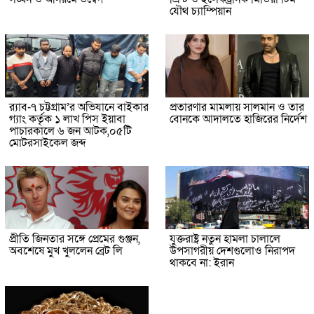
যৌথ চ্যাম্পিয়ান
র‌্যাব-৭ চট্টগ্রাম’র অভিযানে বাইকার
প্রতারণার মামলায় সালমান ও তার
গ্যাং কর্তৃক ১ লাখ পিস ইয়াবা
বোনকে আদালতে হাজিরের নির্দেশ
পাচারকালে ৬ জন আটক,০৫টি
মোটরসাইকেল জব্দ
প্রীতি জিনতার সঙ্গে প্রেমের গুঞ্জন,
যুক্তরাষ্ট্র নতুন হামলা চালালে
অবশেষে মুখ খুললেন ব্রেট লি
উপসাগরীয় দেশগুলোও নিরাপদ
থাকবে না: ইরান