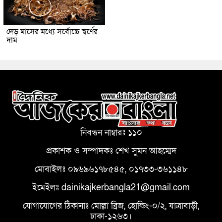
দেড় মাসের মধ্যে সর্বোচ্চে স্বর্ণের
দাম
নিবন্ধন নাম্বারঃ ১১০
প্রকাশক ও সম্পাদকঃ শেখ সুমন আহম্মেদ
মোবাইলঃ ০৯৬৯৬১৭৮৫৪৫, ০১৭৩৩-৩৬১১৪৮
ইমেইলঃ dainikajkerbangla21@gmail.com
যোগাযোগের ঠিকানাঃ মোল্লা ব্রিজ, হোল্ডিং-০/২, যাত্রাবাড়ী,
ঢাকা-১২৬৩।