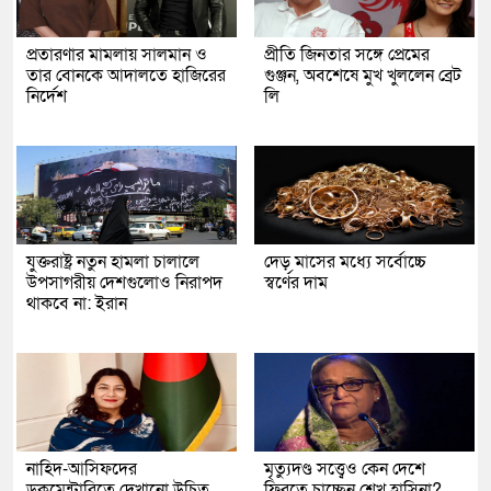
প্রতারণার মামলায় সালমান ও
প্রীতি জিনতার সঙ্গে প্রেমের
তার বোনকে আদালতে হাজিরের
গুঞ্জন, অবশেষে মুখ খুললেন ব্রেট
নির্দেশ
লি
যুক্তরাষ্ট্র নতুন হামলা চালালে
দেড় মাসের মধ্যে সর্বোচ্চে
উপসাগরীয় দেশগুলোও নিরাপদ
স্বর্ণের দাম
থাকবে না: ইরান
নাহিদ-আসিফদের
মৃত্যুদণ্ড সত্ত্বেও কেন দেশে
ডকুমেন্টারিতে দেখানো উচিত
ফিরতে চাচ্ছেন শেখ হাসিনা?