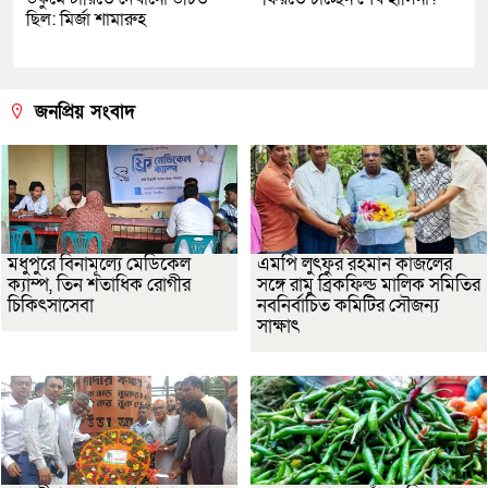
ছিল: মির্জা শামারুহ
জনপ্রিয় সংবাদ
মধুপুরে বিনামূল্যে মেডিকেল
এমপি লুৎফুর রহমান কাজলের
ক্যাম্প, তিন শতাধিক রোগীর
সঙ্গে রামু ব্রিকফিল্ড মালিক সমিতির
চিকিৎসাসেবা
নবনির্বাচিত কমিটির সৌজন্য
সাক্ষাৎ