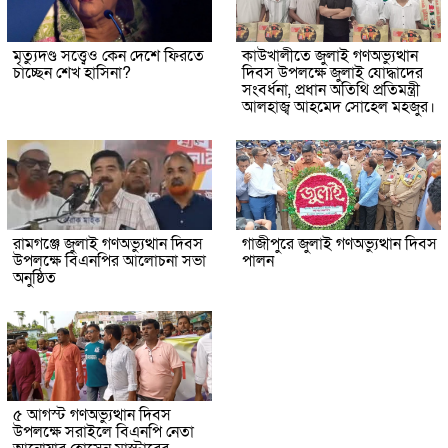
মৃত্যুদণ্ড সত্ত্বেও কেন দেশে ফিরতে
কাউখালীতে জুলাই গণঅভ্যুত্থান
চাচ্ছেন শেখ হাসিনা?
দিবস উপলক্ষে জুলাই যোদ্ধাদের
সংবর্ধনা, প্রধান অতিথি প্রতিমন্ত্রী
আলহাজ্ব আহমেদ সোহেল মহজুর।
রামগঞ্জে জুলাই গণঅভ্যুত্থান দিবস
গাজীপুরে জুলাই গণঅভ্যুত্থান দিবস
উপলক্ষে বিএনপির আলোচনা সভা
পালন
অনুষ্ঠিত
৫ আগস্ট গণঅভ্যুত্থান দিবস
উপলক্ষে সরাইলে বিএনপি নেতা