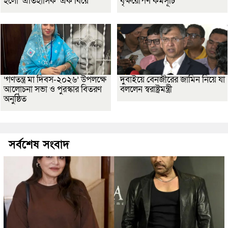
হলো ‘ঐতিহাসিক’ এক বিয়ে
বৃক্ষরোপণ কর্মসূচি
‘গণতন্ত্র মা দিবস-২০২৬’ উপলক্ষে
দুবাইয়ে বেনজীরের জামিন নিয়ে যা
আলোচনা সভা ও পুরস্কার বিতরণ
বললেন স্বরাষ্ট্রমন্ত্রী
অনুষ্ঠিত
সর্বশেষ সংবাদ