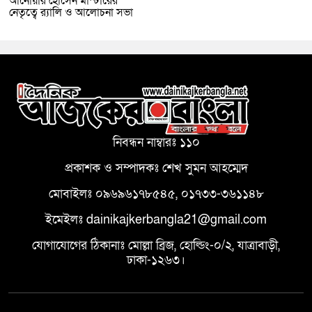
আনোয়ার হোসেন মাস্টারের
নেতৃত্বে র‍্যালি ও আলোচনা সভা
নিবন্ধন নাম্বারঃ ১১০
প্রকাশক ও সম্পাদকঃ শেখ সুমন আহম্মেদ
মোবাইলঃ ০৯৬৯৬১৭৮৫৪৫, ০১৭৩৩-৩৬১১৪৮
ইমেইলঃ dainikajkerbangla21@gmail.com
যোগাযোগের ঠিকানাঃ মোল্লা ব্রিজ, হোল্ডিং-০/২, যাত্রাবাড়ী,
ঢাকা-১২৬৩।