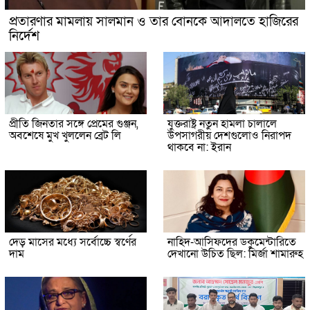
প্রতারণার মামলায় সালমান ও তার বোনকে আদালতে হাজিরের
নির্দেশ
প্রীতি জিনতার সঙ্গে প্রেমের গুঞ্জন,
যুক্তরাষ্ট্র নতুন হামলা চালালে
অবশেষে মুখ খুললেন ব্রেট লি
উপসাগরীয় দেশগুলোও নিরাপদ
থাকবে না: ইরান
দেড় মাসের মধ্যে সর্বোচ্চে স্বর্ণের
নাহিদ-আসিফদের ডকুমেন্টারিতে
দাম
দেখানো উচিত ছিল: মির্জা শামারুহ