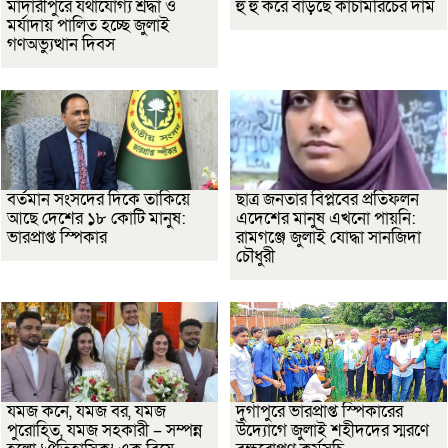
মাদারীপুরে যথাযোগ্য শ্রদ্ধা ও
হু হু করে বাড়ছে কাঁচামরিচের দাম
মর্যাদায় পালিত হচ্ছে জুলাই
গণঅভ্যুত্থান দিবস
বর্তমান সংসদের দিকে তাকিয়ে
ছাত্র জনতার বিপ্লবের প্রতিফলন
আছে দেশের ১৮ কোটি মানুষ:
এদেশের মানুষ এখনো পায়নি:
ভারপ্রাপ্ত স্পিকার
রামগঞ্জে জুলাই যোদ্ধা সানজিদা
চৌধুরী
যমজ কনে, যমজ বর, যমজ
দুর্গাপুরে ভারপ্রাপ্ত স্পিকারের
পুরোহিত, যমজ সহকারী – সম্পন্ন
উদ্যোগে জুলাই শহীদদের স্মরণে