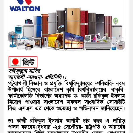
সাইফুল্লাহ নাসির
আমতলী -বরগুনা- প্রতিনিধি।।
পটুয়াখালী বিজ্ঞান ও প্রযুক্তি বিশ্ববিদ্যালয়ের -পবিপ্রবি- নবম
উপাচার্য হিসেবে বাংলাদেশ কৃষি বিশ্ববিদ্যালয়ের -বাকৃবি-
ফার্মাকোলজি বিভাগের অধ্যাপক ড. কাজী রফিকুল ইসলাম
নিয়োগ পাওয়ায় বাংলাদেশ মফস্বল সাংবাদিক সোসাইটি
বিএ এসএস এর থেকে শুভেচ্ছা ও অভিনন্দন জানিয়েছেন।
ডঃ কাজী রফিকুল ইসলাম আগামী চার বছর এ দায়িত্ব
পালন করবেন।বুধবার -২৫ সেপ্টেম্বর- রাষ্ট্রপতি ও আচার্যের