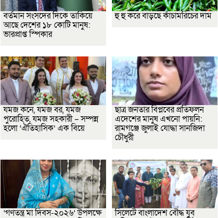
বর্তমান সংসদের দিকে তাকিয়ে
হু হু করে বাড়ছে কাঁচামরিচের দাম
আছে দেশের ১৮ কোটি মানুষ:
ভারপ্রাপ্ত স্পিকার
যমজ কনে, যমজ বর, যমজ
ছাত্র জনতার বিপ্লবের প্রতিফলন
পুরোহিত, যমজ সহকারী – সম্পন্ন
এদেশের মানুষ এখনো পায়নি:
হলো ‘ঐতিহাসিক’ এক বিয়ে
রামগঞ্জে জুলাই যোদ্ধা সানজিদা
চৌধুরী
‘গণতন্ত্র মা দিবস-২০২৬’ উপলক্ষে
সিলেটে বাংলাদেশ বৌদ্ধ যুব