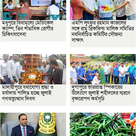
মধুপুরে বিনামূল্যে মেডিকেল
এমপি লুৎফুর রহমান কাজলের
ক্যাম্প, তিন শতাধিক রোগীর
সঙ্গে রামু ব্রিকফিল্ড মালিক সমিতির
চিকিৎসাসেবা
নবনির্বাচিত কমিটির সৌজন্য
সাক্ষাৎ
মাদারীপুরে যথাযোগ্য শ্রদ্ধা ও
দুর্গাপুরে ভারপ্রাপ্ত স্পিকারের
মর্যাদায় পালিত হচ্ছে জুলাই
উদ্যোগে জুলাই শহীদদের স্মরণে
গণঅভ্যুত্থান দিবস
বৃক্ষরোপণ কর্মসূচি