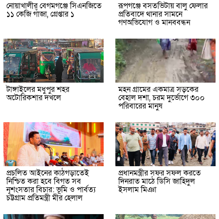
নোয়াখালীর বেগমগঞ্জে সিএনজিতে
রূপগঞ্জে বসতভিটায় বালু ফেলার
১১ কেজি গাঁজা, গ্রেপ্তার ১
প্রতিবাদে থানার সামনে
গণঅভিযোগ ও মানববন্ধন
টাঙ্গাইলের মধুপুর শহর
মহন গ্রামের একমাত্র সড়কের
অটোরিকশার দখলে
বেহাল দশা, চরম দুর্ভোগে ৩০০
পরিবারের মানুষ
প্রচলিত আইনের কাঠগড়াতেই
প্রধানমন্ত্রীর সফর সফল করতে
নিশ্চিত করা হবে বিগত সব
দিনরাত মাঠে ডিসি জাহিদুল
নৃশংসতার বিচার: ভূমি ও পার্বত্য
ইসলাম মিঞা
চট্টগ্রাম প্রতিমন্ত্রী মীর হেলাল