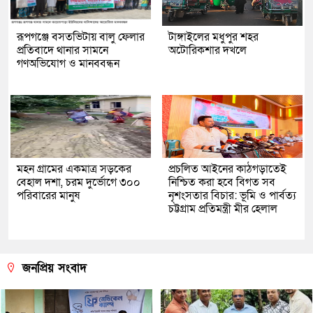
রূপগঞ্জে বসতভিটায় বালু ফেলার
টাঙ্গাইলের মধুপুর শহর
প্রতিবাদে থানার সামনে
অটোরিকশার দখলে
গণঅভিযোগ ও মানববন্ধন
মহন গ্রামের একমাত্র সড়কের
প্রচলিত আইনের কাঠগড়াতেই
বেহাল দশা, চরম দুর্ভোগে ৩০০
নিশ্চিত করা হবে বিগত সব
পরিবারের মানুষ
নৃশংসতার বিচার: ভূমি ও পার্বত্য
চট্টগ্রাম প্রতিমন্ত্রী মীর হেলাল
জনপ্রিয় সংবাদ