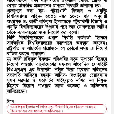
আদেশক্রমে শিক্ষা মন্ত্রণালয়ের উপসচিব মোছা. রোখসানা
বেগম স্বাক্ষরিত প্রজ্ঞাপনের মাধ্যমে বিষয়টি জানানো হয়।
প্রজ্ঞাপনে বলা হয়- পটুয়াখালী বিজ্ঞান ও প্রযুক্তি
বিশ্ববিদ্যালয় আইন- ২০০১ -এর ১০-১- ধারা অনুযায়ী
অধ্যাপক ড. কাজী রফিকুল ইসলামকে পটুয়াখালী বিজ্ঞান ও
প্রযুক্তি বিশ্ববিদ্যালয়ের উপাচার্য পদে তার যোগদানের তারিখ
থেকে -চার-বছরের জন্য নিয়োগ করা হলো।
তিনি বিশ্ববিদ্যালয়ের প্রধান নির্বাহী কর্মকর্তা হিসেবে
সার্বক্ষণিক বিশ্ববিদ্যালয়ের ক্যাম্পাসে অবস্থান করবেন।
রাষ্ট্রপতি ও আচার্যের প্রয়োজনে যে কোনো সময় এ নিয়োগ
বাতিল করতে পারবেন।
ডঃ কাজী রফিকুল ইসলাম পবিপ্রবির নতুন উপাচার্য হিসেবে
নিয়োগ পাওয়ায় বাংলাদেশের মফস্বল সাংবাদিক সোসাইটি
বিএএসএস এর উপদেষ্টা- শহীদ জিয়া গবেষণা পরিষদের
সভাপতি আনিসুর রহমান আনিস- সংগঠনের চেয়ারম্যান
সুমন সরদার ও মহাসচিব সাইফুল্লাহ নাসির নব নিযুক্ত
হিসেবে নিয়োগ পাওয়ায় তাকে শুভেচ্ছা ও অভিনন্দন
জানিয়েছেন।
ট্যাগ :
ডঃ রফিকুল ইসলাম পবিপ্রবির নতুন উপাচার্য হিসেবে নিয়োগ পাওয়ায়
বিএমএসএস এর শুভেচ্ছা ও অভিনন্দন।।