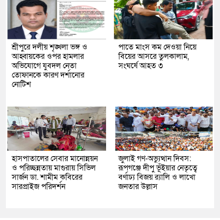
শ্রীপুরে দলীয় শৃঙ্খলা ভঙ্গ ও
পাতে মাংস কম দেওয়া নিয়ে
আহ্বায়কের ওপর হামলার
বিয়ের আসরে তুলকালাম,
অভিযোগে যুবদল নেতা
সংঘর্ষে আহত ৩
তোফানকে কারণ দর্শানোর
নোটিশ
হাসপাতালের সেবার মানোন্নয়ন
জুলাই গণ-অভ্যুত্থান দিবস:
ও পরিচ্ছন্নতায় মাগুরায় সিভিল
রূপগঞ্জে দীপু ভূঁইয়ার নেতৃত্বে
সার্জন ডা. শামীম কবিরের
বর্ণাঢ্য বিজয় র‌্যালি ও লাখো
সারপ্রাইজ পরিদর্শন
জনতার উল্লাস