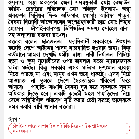
ইসলাস, অস্থা প্রকল্পের জেলা সমন্বয়কারী মোঃ রেজাউল
করিম- চেম্বারের পরিচালক মোঃ শহিদুল ইসলাম- অস্থা
প্রকল্পের সিনিয়র ফিল্ড অফিসার, মোসাঃ আরিফা খাতুন,
বৈষম্য বিরোধী আন্দোলনের অংশগ্রহণকারী ছাত্র মোঃ শিহাব
হোসেন- চাঁপাইনবাবগঞ্জ ডিপিওডির সদস্য সোহেল রানা
সহ অন্যান্যরা বক্তব্য রাখেন।
বক্তারা বলেন- ছাত্রজনতা ফ্যাসিবাদী সরকারকে উৎখাত
করেছি দেশে আইনের শাসন বাস্তবায়িত হওয়ার জন্য। কিন্তু
বর্তমানে আমরা দেখছি ধর্মীয় দাঙ্গা- নারী নির্যাতন- পিটিয়ে
হত্যা ও ক্ষুদ্র নৃগোষ্ঠীদের ওপর হামলার মতো ন্যাক্কারজনক
ঘটনা ঘটছে। কিন্তু সরকার এসব ঘটনার দৃশ্যমান ব্যবস্থা
নিতে পারছে না এবং মানুষ এখন ভয়ে থাকছে। এসব নিয়ে
আওয়াজ না তুললে দেশে স্বৈরতান্ত্রিক পরিবেশ ফিরে
আসবে৷ পাহাড়ি- বাঙালি বৈষম্য দূর করে সকলকে সমান
অধিকার দিতে হবে। একটি কুচক্রী মহল পাহাড়িদের নিয়ে
দেশে অস্থিতিশীল পরিবেশ সৃষ্টি করার চেষ্টা করছে তাদেরকে
দমন করার দাবি জানান বক্তারা।
ট্যাগ :
চাঁপাইনবাবগঞ্জে সাম্প্রদায়িক পরিস্থিতি নিয়ে নাগরিক প্লাটফর্মের
মানববন্ধন।।