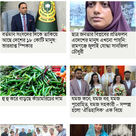
বর্তমান সংসদের দিকে তাকিয়ে
ছাত্র জনতার বিপ্লবের প্রতিফলন
আছে দেশের ১৮ কোটি মানুষ:
এদেশের মানুষ এখনো পায়নি:
ভারপ্রাপ্ত স্পিকার
রামগঞ্জে জুলাই যোদ্ধা সানজিদা
চৌধুরী
হু হু করে বাড়ছে কাঁচামরিচের দাম
যমজ কনে, যমজ বর, যমজ
পুরোহিত, যমজ সহকারী – সম্পন্ন
হলো ‘ঐতিহাসিক’ এক বিয়ে