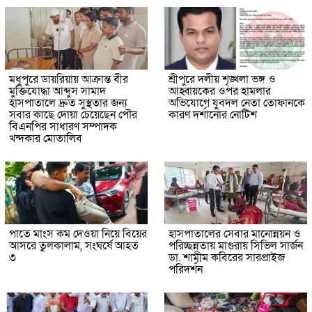
মধুপুরে ডায়রিয়ায় আক্রান্ত বীর
শ্রীপুরে দলীয় শৃঙ্খলা ভঙ্গ ও
মুক্তিযোদ্ধা আব্দুস সামাদ
আহ্বায়কের ওপর হামলার
হাসপাতালে দ্রুত সুস্থতার জন্য
অভিযোগে যুবদল নেতা তোফানকে
সবার কাছে দোয়া চেয়েছেন পৌর
কারণ দর্শানোর নোটিশ
বিএনপির সাধারণ সম্পাদক
খন্দকার মোতালিব
পাতে মাংস কম দেওয়া নিয়ে বিয়ের
হাসপাতালের সেবার মানোন্নয়ন ও
আসরে তুলকালাম, সংঘর্ষে আহত
পরিচ্ছন্নতায় মাগুরায় সিভিল সার্জন
৩
ডা. শামীম কবিরের সারপ্রাইজ
পরিদর্শন