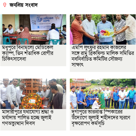
জনপ্রিয় সংবাদ
মধুপুরে বিনামূল্যে মেডিকেল
এমপি লুৎফুর রহমান কাজলের
ক্যাম্প, তিন শতাধিক রোগীর
সঙ্গে রামু ব্রিকফিল্ড মালিক সমিতির
চিকিৎসাসেবা
নবনির্বাচিত কমিটির সৌজন্য
সাক্ষাৎ
মাদারীপুরে যথাযোগ্য শ্রদ্ধা ও
দুর্গাপুরে ভারপ্রাপ্ত স্পিকারের
মর্যাদায় পালিত হচ্ছে জুলাই
উদ্যোগে জুলাই শহীদদের স্মরণে
গণঅভ্যুত্থান দিবস
বৃক্ষরোপণ কর্মসূচি