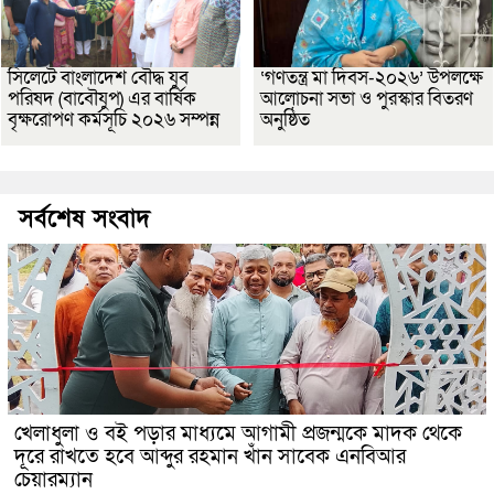
সিলেটে বাংলাদেশ বৌদ্ধ যুব
‘গণতন্ত্র মা দিবস-২০২৬’ উপলক্ষে
পরিষদ (বাবৌযুপ) এর বার্ষিক
আলোচনা সভা ও পুরস্কার বিতরণ
বৃক্ষরোপণ কর্মসূচি ২০২৬ সম্পন্ন
অনুষ্ঠিত
সর্বশেষ সংবাদ
খেলাধুলা ও বই পড়ার মাধ্যমে আগামী প্রজন্মকে মাদক থেকে
দূরে রাখতে হবে আব্দুর রহমান খাঁন সাবেক এনবিআর
চেয়ারম্যান