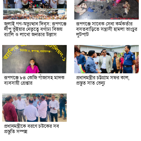
জুলাই গণ-অভ্যুত্থান দিবস: রূপগঞ্জে
রূপগঞ্জে সাবেক সেনা কর্মকর্তার
দীপু ভূঁইয়ার নেতৃত্বে বর্ণাঢ্য বিজয়
বসতবাড়িতে সন্ত্রাসী হামলা ভাংচুর
র‌্যালি ও লাখো জনতার উল্লাস
লুটপাট
রূপগঞ্জে ৮৪ কেজি গাঁজাসহ মাদক
প্রধানমন্ত্রীর চট্টগ্রাম সফর কাল,
ব্যবসায়ী গ্রেপ্তার
প্রস্তুত সাত ভেন্যু
প্রধানমন্ত্রীকে বরণে চউকের সব
প্রস্তুতি সম্পন্ন