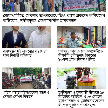
নোয়াখালীতে মেঘনার ভাঙনরোধে জিও ব্যাগ প্রকল্পে অনিয়মের
অভিযোগ, নদীরকূলে এলাকাবাসীর মানববন্ধন
রূপগঞ্জের দুই প্রজন্মের দুই সেরা
দুর্গাপুরে কালচারাল একাডেমিতে
থানা নির্বাহী অফিসার
বিশ্বকবি রবীন্দ্রনাথ ঠাকুরের
৮৫তম প্রয়াণ দিবস পালিত
পাইকগাছায় বাইসাইকেল, ভ্যান ও
হাতীবান্ধা ও ফুলবাড়ী সীমান্তে ১৫
সেলাই মেশিন বিতরণ
বিজিবির অভিযান: ৩৫৫ বোতল
ইস্কাপ সিরাপ ও মোটরসাইকেলের
ট্যাংকে লুকানো গাঁজাসহ ৩