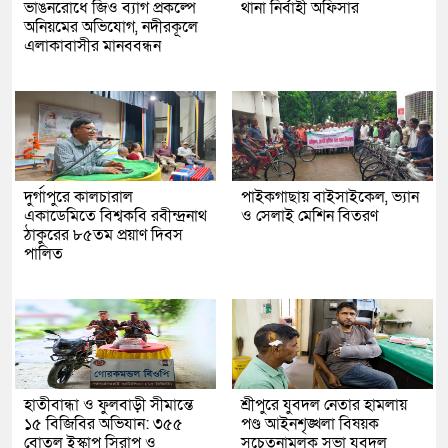
ভাঙনরোধে জিও ব্যাগ প্রকল্পে
থানা নির্বাহী অফিসার
অনিয়মের অভিযোগ, নদীরকূলে
এলাকাবাসীর মানববন্ধন
দুর্গাপুরে কালচারাল
পাইকগাছায় বাইসাইকেল, ভ্যান
একাডেমিতে বিশ্বকবি রবীন্দ্রনাথ
ও সেলাই মেশিন বিতরণ
ঠাকুরের ৮৫তম প্রয়াণ দিবস
পালিত
হাতীবান্ধা ও ফুলবাড়ী সীমান্তে
শ্রীপুরে যুবদল নেতার হামলায়
১৫ বিজিবির অভিযান: ৩৫৫
পণ্ড আইনশৃঙ্খলা বিষয়ক
বোতল ইস্কাপ সিরাপ ও
সচেতনামূলক সভা যুবদল