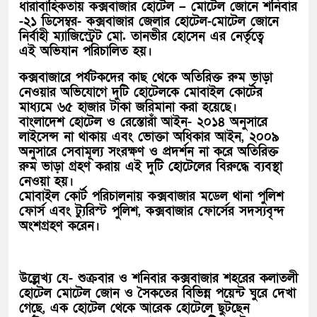
ধারাবাহিকতায় কক্সবাজার হোটেল – মোটেল জোনে শনিবার
-২১ ডিসেম্বর- কক্সবাজার জেলার হোটেল-মোটেল জোনে
নির্বাহী ম্যাজিস্ট্রেট মো. তানভীর হোসেন এর নের্তৃত্বে
এই অভিযান পরিচালিত হয়।
কক্সবাজারে পর্যটকদের কাছ থেকে অতিরিক্ত রুম ভাড়া
নেওয়ার অভিযোগে দুটি হোটেলকে মোবাইল কোর্টের
মাধ্যমে ৬৫ হাজার টাকা জরিমানা করা হয়েছে।
বাংলাদেশ হোটেল ও রেস্তোরাঁ আইন- ২০১৪ অনুসারে
লাইসেন্স না থাকায় এবং ভোক্তা অধিকার আইন, ২০০৯
অনুসারে সেবামূল্য সংরক্ষণ ও প্রদর্শন না করে অতিরিক্ত
রুম ভাড়া গ্রহণ করায় এই দুটি হোটেলের বিরুদ্ধে ব্যবস্থা
নেওয়া হয়।
মোবাইল কোর্ট পরিচালনায় কক্সবাজার মডেল থানা পুলিশ
ফোর্স এবং ট্যুরিস্ট পুলিশ, কক্সবাজার ফোর্সের সদস্যবৃন্দ
অংশগ্রহণ করেন।
উল্লেখ্য যে- শুক্রবার ও শনিবার কক্সবাজার শহরের কলাতলী
হোটেল মোটেল জোন ও সৈকতের বিভিন্ন পয়েন্ট ঘুরে দেখা
গেছে, এক হোটেল থেকে আরেক হোটেলে ছুটছেন