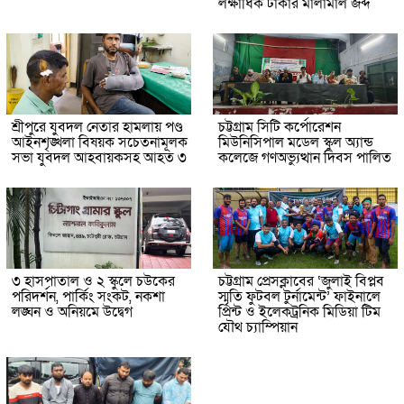
লক্ষাধিক টাকার মালামাল জব্দ
শ্রীপুরে যুবদল নেতার হামলায় পণ্ড
চট্টগ্রাম সিটি কর্পোরেশন
আইনশৃঙ্খলা বিষয়ক সচেতনামূলক
মিউনিসিপাল মডেল স্কুল অ্যান্ড
সভা যুবদল আহবায়কসহ আহত ৩
কলেজে গণঅভ্যুত্থান দিবস পালিত
৩ হাসপাতাল ও ২ স্কুলে চউকের
চট্টগ্রাম প্রেসক্লাবের ‘জুলাই বিপ্লব
পরিদর্শন, পার্কিং সংকট, নকশা
স্মৃতি ফুটবল টুর্নামেন্ট’ ফাইনালে
লঙ্ঘন ও অনিয়মে উদ্বেগ
প্রিন্ট ও ইলেকট্রনিক মিডিয়া টিম
যৌথ চ্যাম্পিয়ান