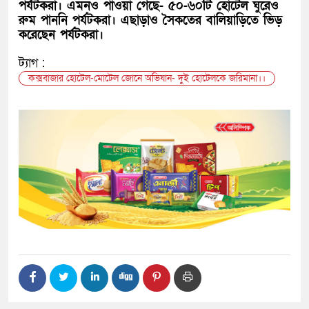
পর্যটকরা। এমনও পাওয়া গেছে- ৫০-৬০টি হোটেল ঘুরেও
রুম পাননি পর্যটকরা। এছাড়াও সৈকতের বালিয়াড়িতে ভিড়
করেছেন পর্যটকরা।
ট্যাগ :
কক্সবাজার হোটেল-মোটেল জোনে অভিযান- দুই হোটেলকে জরিমানা।।