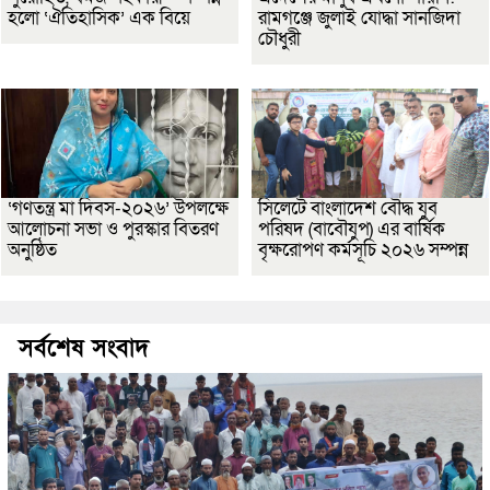
হলো ‘ঐতিহাসিক’ এক বিয়ে
রামগঞ্জে জুলাই যোদ্ধা সানজিদা
চৌধুরী
‘গণতন্ত্র মা দিবস-২০২৬’ উপলক্ষে
সিলেটে বাংলাদেশ বৌদ্ধ যুব
আলোচনা সভা ও পুরস্কার বিতরণ
পরিষদ (বাবৌযুপ) এর বার্ষিক
অনুষ্ঠিত
বৃক্ষরোপণ কর্মসূচি ২০২৬ সম্পন্ন
সর্বশেষ সংবাদ