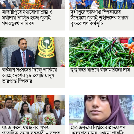
মাদারীপুরে যথাযোগ্য শ্রদ্ধা ও
দুর্গাপুরে ভারপ্রাপ্ত স্পিকারের
মর্যাদায় পালিত হচ্ছে জুলাই
উদ্যোগে জুলাই শহীদদের স্মরণে
গণঅভ্যুত্থান দিবস
বৃক্ষরোপণ কর্মসূচি
বর্তমান সংসদের দিকে তাকিয়ে
হু হু করে বাড়ছে কাঁচামরিচের দাম
আছে দেশের ১৮ কোটি মানুষ:
ভারপ্রাপ্ত স্পিকার
যমজ কনে, যমজ বর, যমজ
ছাত্র জনতার বিপ্লবের প্রতিফলন
পুরোহিত, যমজ সহকারী – সম্পন্ন
এদেশের মানুষ এখনো পায়নি: