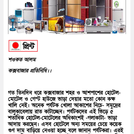
শওকত আলম
কক্সবাজার প্রতিনিধি।।
গত তিনদিন ধরে কক্সবাজার শহর ও আশপাশের হোটেল-
মোটেল ও গেস্ট হাউজে ভাড়া দেয়ার মতো কোন কক্ষ
খালি নেই। অনেক পর্যটক খোলা আকাশের নিচে- সমুদ্রের
বালুকাবেলায় রাত কাটাচ্ছেন। পর্যটকদের এই ভিড়ে ৫
শতাধিক হোটেল-মোটেলের অধিকাংশই -গলাকাটা- ভাড়া
আদায় করছেন। এসব হোটেলে অন্য সময়ের চেয়ে কয়েক
গুণ দাম বাড়িয়ে নেওয়া হচ্ছে বলে জানান পর্যটকরা। এরই