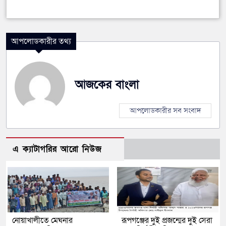
আপলোডকারীর তথ্য
আজকের বাংলা
আপলোডকারীর সব সংবাদ
এ ক্যাটাগরির আরো নিউজ
নোয়াখালীতে মেঘনার
রূপগঞ্জের দুই প্রজন্মের দুই সেরা