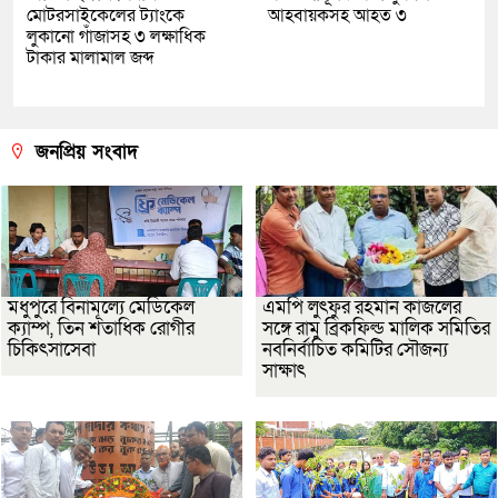
মোটরসাইকেলের ট্যাংকে
আহবায়কসহ আহত ৩
লুকানো গাঁজাসহ ৩ লক্ষাধিক
টাকার মালামাল জব্দ
জনপ্রিয় সংবাদ
মধুপুরে বিনামূল্যে মেডিকেল
এমপি লুৎফুর রহমান কাজলের
ক্যাম্প, তিন শতাধিক রোগীর
সঙ্গে রামু ব্রিকফিল্ড মালিক সমিতির
চিকিৎসাসেবা
নবনির্বাচিত কমিটির সৌজন্য
সাক্ষাৎ