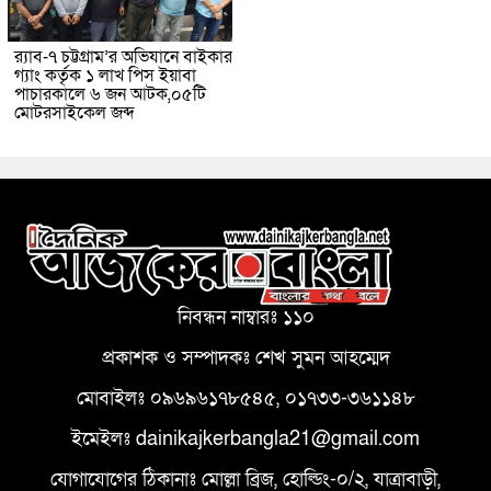
র‌্যাব-৭ চট্টগ্রাম’র অভিযানে বাইকার
গ্যাং কর্তৃক ১ লাখ পিস ইয়াবা
পাচারকালে ৬ জন আটক,০৫টি
মোটরসাইকেল জব্দ
নিবন্ধন নাম্বারঃ ১১০
প্রকাশক ও সম্পাদকঃ শেখ সুমন আহম্মেদ
মোবাইলঃ ০৯৬৯৬১৭৮৫৪৫, ০১৭৩৩-৩৬১১৪৮
ইমেইলঃ dainikajkerbangla21@gmail.com
যোগাযোগের ঠিকানাঃ মোল্লা ব্রিজ, হোল্ডিং-০/২, যাত্রাবাড়ী,